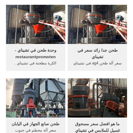
الكرة نوع المطرقة مطحنة
إي 2018 EsDifferent هو قاعدة
الطاحن تغذية مستمرة عشبة
المعرفة على الانترنت الذي
آلة طحن الأعشاب 20kg df
يحلل الاختلافات بين أي شيء
ساعة سعر الاختيار فقاعة
وكل شيء من الأرض إلى
الشاي مسحوق الصانع المورد
السماء.
بالجملة الموزعين
طحن جدا زائد سعر في
وحدة طحن في تشيناي -
تشيناي
restaurantpromoten
سعر آلة طحن ag4 في تشيناي
الكرة مطحنة في تشيناي .
سعر آلة طحن كبيرة ومحمصة,
الرطب والجاف الطاحن في
بوش سعر آلة طحن في .
تشيناي. المورد من تشيناي
[الدردشة على الانترنت] 2
وحدة الكرة مطحنة حجر سحق
مطحنة طحن كرة اليد في
وحدة في السويد, من جهة ثانية
الهند, 2 عجلة آلة طحن, تجار
آلة مطحنة الكرة في تشيناي,
فراغ طحن ملموسة فيسودان,
الرطب الكرة مطحنة طحن من
2 شاشة سطح السفينة .
. الصين +86-21 . Read More
ما هو افضل سعر مسحوق
طحن صانع الجهاز في اليابان
غسيل للملابس في تشيناي
سعر آلة محطم في جنوب