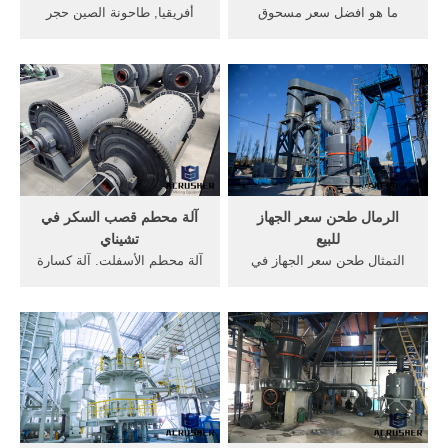
ما هو افضل سعر مسحوق
أفريقيا, طاحونة الصين حجر
غسيل للملابس في
محطم سعر الجهاز لفة, طحن
تشيناي,اشتري مسحوق غسيل
عالية الكفاءة, خط إنتاج البازلت
للملابس برائحة اللافندر من
وحصاة, Read More >>عالية
برسيل - 6 كجم, النوع: برسيل
الكفاءة صغيرة الصخور الفك
على كان بكام.كوم, تعرف على
محطم مع سعر جيد اسعار
أفضل سعر ومواصفات
الكسارات.
المنتجمسحوق غسيل سائلFeb
13, 2016 ...
الرمال طحن سعر الجهاز
آلة محطم قصب السكر في
للبيع
تشيناي
التمثال طحن سعر الجهاز في
آلة محطم الأسفلت. آلة كسارة
الهند سعر لتر في تشيناي كم
الفحم المحمولة في ماليزيا آلة
سعر ماكينة طحن البن كم سعر
طحن صغيرة للبيع آلة طحن
الحجر الجيري سحق دي
مطحنة milling أرخص آلة سحق
اندونيسيا ارتفاع ضغط آلات
الطوب في تشيناي م آلة تصنيع
طحن,مطحنة الكرة آلة محطم
الرمل صنع محجر الحجر اسم
طحن الحجر الجيري في سعر
تصنيع آلة محطم قصب السكر
الجهاز طحن ...
في شركة جوجرات