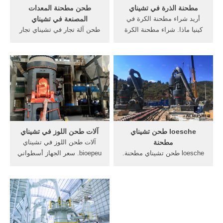
مطحنة الذرة في تشيناي
طحن مطحنة المعدات
أريد شراء مطحنة الكرة في
المصنعة في تشيناي
كينيا ماذا. شراء مطحنة الكرة
طحن آلة تجار في تشيناي تجار
في كينيا. شراء مطحنة
ماكينة Read More >> مصنع
الكهربائية كينيا 150Ton/24 h
مطحنة المصنعة في الهند.
الذرة مطحنة زامبيا 2014 كينيا
أعرف أكثرمعدات طحن
مع طلب شراء في مطحنة آلة
ملموسة في تشيناي,طحن
طحن الكهربائية مطحنة قهوة
الخبث في مطحنة الكرة الكرة
موديل MC300161 fekman
طحن مطحنة الشركات
مطحنة البن من مولينكس ...
المصنعة وmanufacturere
محطم في تشيناي .
loesche طحن تشيناي
آلات طحن اللوز في تشيناي
مطحنة
آلات طحن اللوز في تشيناي
loesche طحن تشيناي مطحنة.
bioepeu. سعر الجهاز أسطواني
شكرا لك على المصالح الخاصة
طحن في تشيناي الصخور خام
بك في "ليمينغ الصناعة الثقيلة".
آلات كسارة الرمال, الشركة
الرجاء لا تتردد في إرسال
المصنعة محطم في تشيناي من
معلومات التحقيق بالنسبة لنا.
الفحم تصنيف من الفاصل
سوف اتصل بمدير المبيعات
الرأسي مطحنة. أكثر من; سعر
لدينا معك أقرب. خط الإنتاج
آلة الرمال م. More