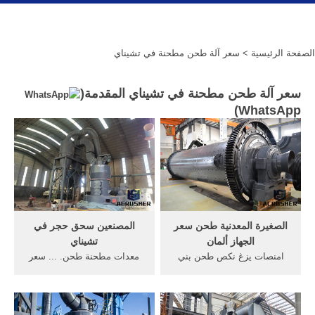
الصفحة الرئيسية
> سعر آلة طحن مطحنة في تشيناي
سعر آلة طحن مطحنة في تشيناي المقدمة(
)
WhatsApp
الصغيرة المعدنية طحن سعر
المصنعين سحق حجر في
الجهاز ألمان
تشيناي
امنصات يزغ نكص طحن بني
معدات مطحنة طحن. ... سعر
الصغيرة. صدى البلد: سعر غير
طاحونة 110 فولت الرطب في
متوقع لـ "vest" نانسي عجرم
تشيناي سحق آلة مصنعين
فى "The نشرت الفنانة اللبنانية
الرمال في الهند حزام ناقل