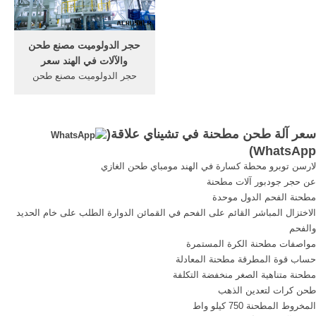
حجر الدولوميت مصنع طحن
والآلات في الهند سعر
حجر الدولوميت مصنع طحن
والآلات في الهند سعر الكرة
قائمة الأسعار مطحنة في أحمد
آباد الهند ولاية غوجارات. الحديد
سعر آلة طحن مطحنة في تشيناي علاقة(
محطة كسارة الاسمنت الخبث
)
WhatsApp
الفصل في الهند. سعر آلة طحن
لارسن توبرو محطة كسارة في الهند مومباي طحن الغازي
في أحمد كسارة الحجر في
عن حجر جودبور آلات مطحنة
الهند.
مطحنة الفحم الدول موحدة
الاختزال المباشر القائم على الفحم في القمائن الدوارة الطلب على خام الحديد
والفحم
مواصفات مطحنة الكرة المستمرة
حساب قوة المطرقة مطحنة المعادلة
مطحنة متناهية الصغر منخفضة التكلفة
طحن كرات لتعدين الذهب
المخروط المطحنة 750 كيلو واط