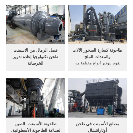
طحن مطحنة ... الأسمنت
مطحنة طحن الفحم الة, ... ...
الآلات والمعدات ...
الرأسي طحن الأسمنت محطم
المورد ...
طاحونة كسارة الصخور الآلات
فصل الرمال من الاسمنت
والمعدات الملح
طحن تكنولوجيا إعادة تدوير
نقوم بتوفير أنواع مختلفة من
الخرسانة
الآلات والمعدات للعملاء في ...
المصنعين طحن الأسمنت ...
متى حاجة الأسمنت ليتم طحن
إعادة تدوير الخرسانة جديدة
...
من معدات تكنولوجيا شنغهاي
...
مصانع الأسمنت في طحن
طاحونة الأسمنت، الصين
أوتارانتشال
لصناعة الطاحونة الأسطوانية،