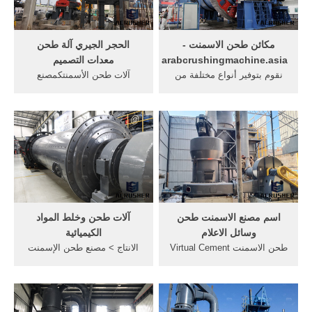
مكائن طحن الاسمنت -
الحجر الجيري آلة طحن
arabcrushingmachine.asia
معدات التصميم
نقوم بتوفير أنواع مختلفة من
آلات طحن الأسمنتكمصنع
الآلات والمعدات للعملاء ...
متخصص في صناعة آلات طحن
مصنع طحن الإسمنت تستخدم
الأسمنت ... والمعدات ...
أساسا في ...
تكنولوجيا ...
اسم مصنع الاسمنت طحن
آلات طحن وخلط المواد
وسائل الاعلام
الكيميائية
طحن الاسمنت Virtual Cement
الانتاج > مصنع طحن الإسمنت
Plant Tour Portland Cement
خط ... نقوم بتوفير أنواع
Association ... الأسمنت الآلات
مختلفة من الآلات والمعدات
والمعدات ... طحن نظرية
للعملاء في ...
تكنولوجيا