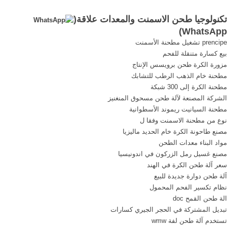
وطاحونة طحن الأسمنت شديد
الأسمنت. .
تكنولوجيا طحن الاسمنت والمعدات علاقة(
... والمعدات ...
)
WhatsApp
prencipe تشغيل مطحنة الأسمنت
بيع كسارة متنقلة للفحم
مزورة الكرة طحن برويسس الإنتاج
مطحنة خام الذهب الرطب للتشابك
مطحنة الكرة إلى 300 شبكة
الشركة المصنعة لآلة طحن مسحوق المنغنيز
مطحنة السيانيت ريموند الأسطوانية
نوع من مطحنة الاسمنت وفقا ل
مصنع طاحونة الكرة خام الحديد ماليزيا
مواد البناء معدات الطحن
مصنع غسيل رمل الزركون في اندونيسيا
سعر آلة طحن الكرة في الهند
آلة طحن دوارة جديدة للبيع
نظام تكسير الفحم المحمول
الة طحن القمح doc
تبديل المشتركة في الحجر الجيري كسارات
تستخدم آلة طحن لفة wmw