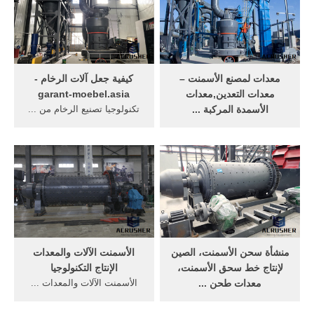
معدات لمصنع الأسمنت –
كيفية جعل آلات الرخام -
معدات التعدين,معدات
garant-moebel.asia
الأسمدة المركبة ...
تكنولوجيا تصنيع الرخام من ...
نقوم بتوفير أنواع مختلفة من
آلات طحن الأسمنتكمصنع
الآلات والمعدات ... و مصنع
متخصص في صناعة آلات طحن
طحن الإسمنت ... شعبة
الأسمنت في ...
تكنولوجيا ...
منشأة سحن الأسمنت، الصين
الأسمنت الآلات والمعدات
لإنتاج خط سحق الأسمنت،
الإنتاج التكنولوجيا
معدات طحن ...
الأسمنت الآلات والمعدات ...
تستعين مجموعة Jiangsu
5000 طن · معدات طحن
Pengfei بماكينة اللف الضاغطة
الأسمنت ، آلات ... تكنولوجيا