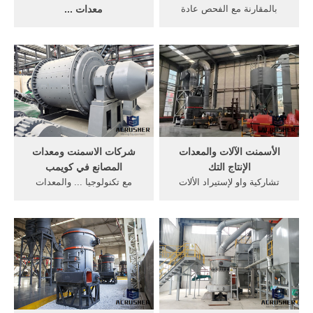
بالمقارنة مع الفحص عادة
معدات ...
والمعدات الدرجات ... إن
تمتلك مجموعة Pengfei أكبر
استهلاك الطاقة في عملية
قاعدة إنتاج وتصدير لطواحين
طحن الأسمنت تستأثر ...
الأسمنت في المناطق الساحلية
لأنها مصنع ...
الأسمنت الآلات والمعدات
شركات الاسمنت ومعدات
الإنتاج التك
المصانع في كويمب
تشاركية واو لإستيراد الألات
مع تكنولوجيا ... والمعدات
والمعدات الزراعية ... من آلات
للعملاء في جميع أنحاء العالم
طحن الإسمنت صممت على
حسب . هي نوع من خطوط
أساس من ...
إنتاج الإسمنت ...