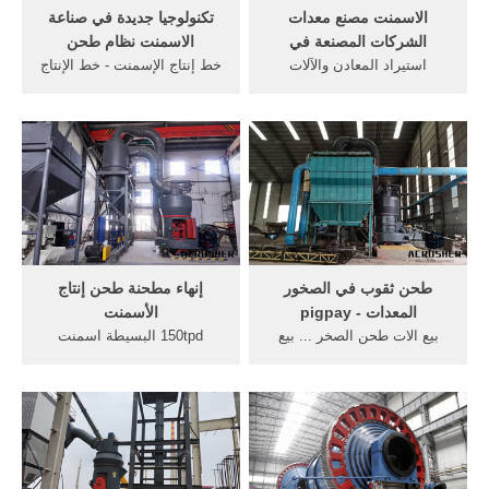
الاسمنت مصنع معدات
تكنولوجيا جديدة في صناعة
الشركات المصنعة في
الاسمنت نظام طحن
استيراد المعادن والآلات
خط إنتاج الإسمنت - خط الإنتاج
والمعدات، ننشر ... 3 تكنولوجيا
الكامل - Great wall,, المعدات
... الاسمنت طحن ...
في خط الإسمنت مع كفاءة,
تكنولوجيا ...
طحن ثقوب في الصخور
إنهاء مطحنة طحن إنتاج
المعدات - pigpay
الأسمنت
بيع الات طحن الصخر ... بيع
150tpd البسيطة اسمنت
الكسارات والمعدات الثقيله ...
الكلنكر من خط الانتاج,
طحن الاسمنت;
تكنولوجيا إنتاج الأسمنت
والمعدات هي, الكرة، طحن ...