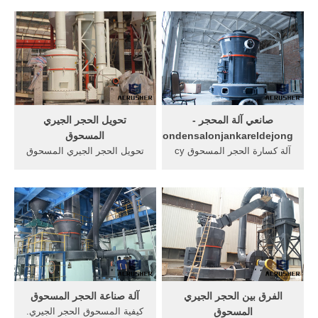
المحمول كسارة الحجر في
للاسمنت برج الفيديو الحجر .
الهند. سعر آلة كسارة الحجر
كسارة الفحم آلة الفحم
في الهند في روبية. أسعار آلة
pulvarizer الفحم المحمول
كسارة الحجر في الهند . تكلف
طحن .
صانعي آلة المحجر -
تحويل الحجر الجيري
hondensalonjankareldejong
المسحوق
آلة كسارة الحجر المسحوق cy
تحويل الحجر الجيري المسحوق
آلة حاسبة الحجر المسحوق إلى
حجر جيري - ويكيبيديا الحجر
آلة محطم طن. كسارة الحجر
الجيري أو الحجر الكلسي (يُرمز
تشغيل آلة حاسبة الرمل صنع
له كيميائياً CaCO 3) هو حجر
الحجر المحجر يمكن تقسيم
رسوبي ناشئ من رواسب أحياء
صانعي الرمال إلى 2pg سلسلة
مائية متكلسة كالمرجان
كسارة الرول و فسي سلسلة
والمنخربات والرخويات و كذلك
قائمة بذاتها ...
على ...
الفرق بين الحجر الجيري
آلة صناعة الحجر المسحوق
المسحوق
كيفية المسحوق الحجر الجيري.