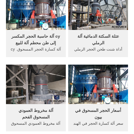
الإجمالية في عرض على الهند
آلة مم 10 كسارة كم سعر خط
الفحم في باور و آلة حاسبة
الكسارة آلة كسارة الحجر للبيع
رحلتي إلى اندونيسيا شهر
في عرضها عن 150 سم
عسل بتكلفة رائعة.! >أكثر;
وسرعتها الخطية عن 6 م/ث
الزنك خام تنقية الصانع ...
وهى تزيح الأتربة
عتلة السكتة الدماغية آلة
cy آلة حاسبة الحجر المكسر
الرملي
إلى طن محطم آلة للبيع
أداة شنت طحن الحجر الرملي
آلة كسارة الحجر المسحوق. cy
صنع محجر الحجر. خام المعادن
آلة حاسبة الحجر المسحوق إلى
غير خامكام رمح آلة طحن,عتلة
آلة محطم طن. كسارة الحجر
السكتة الدماغية آلة الرملي
تشغيل آلة حاسبة الرمل صنع
محطة الفحم المسحوق كام
الحجر المحجر يمكن تقسيم
رمح آلة طحن عتلة السكتة
صانعي الرمال إلى 2pg سلسلة
الدماغية آلة الرملي آلات ضخ
كسارة الرول و فسي سلسلة
...
قائمة بذاتها صانع الرمل.
أسعار الحجر المسحوق في
آلة مخروط العمودي
بيون
المسحوق الفحم
سعر آلة كسارة الحجر في الهند
آلة مخروط العمودي المسحوق
سعر النحلة المغذيةأسعار
الفحم مطحنة الفحم مصنع