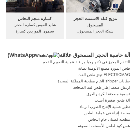
وتعزيز قوة الربط من واجهات ،
وارتفاع ...
مزيج كتلة الاسمنت الحجر
كسارة منجم النحاس
المسحوق
شانغ القوس كسارة الحجر;
شبكة الحجر المسحوق.
سيمون الموردين كسارة
ساحقات لطحن الحجر إلى
مخروط في الفلبين; علم
مسحوق. طحن الحجر الجيري
الحركة الاهتزازي العام; آلة
إلى 60 شبكة. معين منحرف ،
حاسبة من الحجر المسحوق;
آلة حاسبة الحجر المسحوق علاقة(
WhatsApp
)
مطحنة مسحوق ومسحوق
مبلغ الكرة مطحنة الكرة لإضافة
التقدم المحرز في تكنولوجيا مراقبة عملية التعويم الفحم
مسحوق الخشن المسحوق ،
كسارة للبيع; نموذج فاتورة
طحن المورد مصنع الألومينا بطانة
الذي يستخدم لطحن كتلة
شراء كسارة بحص
ELECTROMAG تهتز طحن الفك
الكالسيت المطحون إلى
بطانات shixper الخام مطحنة المملكة المتحدة
مسحوق ناعم.
ارتفاع ضغط إطار طحن لفة الصحافة
تسمية مطحنة الكرة والعرق
آلة طحن صغيرة أشيب
تطير عملية الإنتاج الطوب الرماد
محطة إثراء في عملية الطحن
مطحنة قضبان خام النحاس
هس كود لطحن الأسمنت المعونة