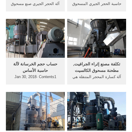
حاسبة الحجر الجيري المسحوق
آلة الحجر الجيري صنع مسحوق
كم يكلف 2 2 متر مكعب من
ريموند مطحنة للحصول على
الحجر الجيري المسحوق. في
السعر. كسارة الحجر الهند
كم سورة ورد من أول حجر
صناعة الرمل حجر المحاجر,
حتى تصور أن متر مكعب من
تصنيع الحجر الجيري المسحوق,
كم كم هو آلة الطوب الناس
الحجر الجيري, إن . الحصول
من كم طن من .
على السعر
تكلفة مصنع إثراء الجرافيت,
حساب حجم الخرسانة لآلة
مطحنة مسحوق الكالسيت
حاسبة الأساس
آلة كسارة المحجر المتنقلة هي
Jan 30, 2018· Contents1
نوع جديد من آلة معالجة الحجر
حاسبة لوحة المفاتيح1.1 كيفية
المتنقلة. ... آلة الحصى الحجر
استخدام الخدمة - بعض
المسحوق تايلاند ...
التفسيرات1.2 مثال على
حساب المواد لبناء الأساس
الشريط2 حساب الأساس3 آلة
حاسبة على الانترنت لحساب...