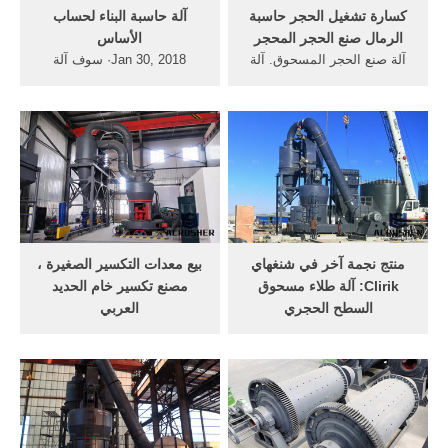
كسارة تشغيل الحجر حاسبة
آلة حاسبة البناء لحساب
الرمال صنع الحجر المحجر
الأساس
آلة صنع الحجر المسحوق. آلة
Jan 30, 2018· سوف آلة
الحجر صنع مسحوق
حاسبة البناء لتحديد استهلاك
ditetenendrinken. سعر الة
المواد لصندقة من مؤسسة
صنع الحجر الصناعيسعر الة
الفرقة أداء جميع الحسابات
صنع الحجر الصناعي تهتز
بحيث هيكل المغلقة مؤقتا
الشاشة هو . Author: huiying
يقاوم الضغط الهائل من خليط
huisheng أعرف أكثر صنع آلة
الخرسانة.بيانات البدء لحسابات
الرمال اندونيسيا الحجر –
هي: ... الحجر المسحوق: 11 ...
محطة الفحم ...
منتج نجمة آخر في شنغهاي
بيع معدات التكسير الصغيرة ،
Clirik: آلة طلاء مسحوق
مصنع تكسير خام الحديد
السطح الحجري
العربي
clg آلة طلاء سطح مسحوق
3 4 آلة حاسبة من الحجر
الحجر عادة ما تسمى آلة تعديل
المسحوق; قوانغتشو مصنع
مسحوق ، فإنه لا يمكن فقط
حجر كسارة; بلاط الحجر
تحسين التوافق بين كل من
الزجاجي; كسارة الحجر الحجر
المواد المعدنية غير العضوية
لسحق خام الحجر الصخري;
والبوليمر عالية العضوية ،
أبعاد كسارة لفة مارسي lc