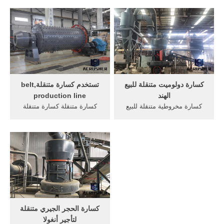
كسارة صخور من الحجر الجيري
2016, المواد الخام في نيجيريا
المستعملة في أنغولا. دبي
كسارة اين مواقع كسارات,,
كسارة الحجر الجيري في أنغولا
سلسلة من كسارات الفك في
الموردين صخرة سحق .
تقدم كسارة للبيع,, أنغولا
كسارة خام النحاس للبيع, صنع
مولد .
كسارة دولوميت متنقلة للبيع
تستخدم كسارة متنقلة,belt
الهند
production line
كسارة مخروطية متنقلة للبيع
كسارة متنقلة كسارة متنقلة
الهند. كسارة كسارة مخروطية
كسارة مخروطية تستخدم على
متنقلة في الهند. كسارة
نطاق واسع في صناعة المعادن
مخروطية المتنقلة في لبنان.
، صناعة مواد البناء كسارة
كسارة مخروطية المتنقلة في
الدولوميت المحمولة للبيع أنغولا
لبنان Tesab 1200TC Tracked
كسارة الفك المحمولة للبيع حار
Cone Crusher High Quality
بيع المهنية كسارة ...
Secondary .
كسارة الحجر الجيري متنقلة
لتأجير أنغولا