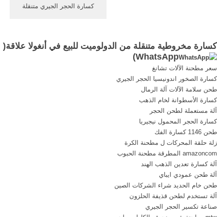
كسارة الحجر الجيري متنقلة
لتأجير أنغولا. كسارة الحجر
الجيري متنقلة لتأجير أنغولا
Mobile Crusher Rental
كسارة مخروطية متنقلة من الدولوميت للبيع في أنغولا علاقة(
Services for Crushing
)
WhatsApp
Stones, liSKDnes We mobile
سعر مطحنة الآلات تشانغ
crushers or rent and also
كسارة الصخور اندونيسيا الحجر الجيري
crushing services on
طحن سلامة الآلات آلة الرمال
contract basis.آلة تقطيع
كسارة الأسطوانة لخام الذهب
الحجر الجيري المتنقلة
آلة مستعملة لطحن الحجر
أنغولا,كسارة صخور الحجر ...
كسارة الحجر المحمول نيجيريا
طحن 1146 كسارة الفك
زلة حلقة المحركات ل مطحنة الكرة
amazoncom المطرقة مطحنة الحبوب
آلة كسارة تعدين الذهب الهند
آلة طحن عمودي ايباي
طحن خام الحديد شراء الشركات الصين
آلة تستخدم لطحن قذيفة الحلزون
صناعة تكسير الحجر الجيري