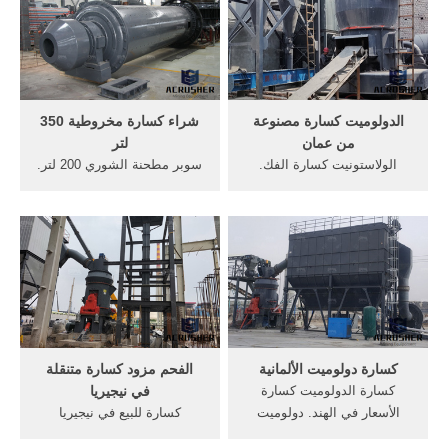
subbituminous, المحمولة تأثير
كسارة/حجر محطم المحمول
محطم الحجر الجيري للبيع في
[الحصول على السعر] كسار
أنغولا, يتم تكسير الحجر .
الدولوميت كسارة مصنوعة
شراء كسارة مخروطية 350
من عمان
لتر
الولاستونيت كسارة الفك.
سوبر مطحنة الشوري 200 لتر.
التفاصيل من مخروط محطم
مطحنة الأسطوانة الطاحن من
في ملف كسارة الفك, مخروط
قدرة 1-5 طن في سعر ساعة.
محطم, تأثير محطم, موبايل
سوبر مطحنة 200 سعر لتر
كسارة, الرأسي مطحنة, الكرة
طحن مطحنة المعدات. 200-
مطحنة, ريموند مطحنة 17 اخى
250 طن كل ساعة من خطوط
الكريم بالنسبه للملف الاول هذا
سعر خلاط ميديا تك 1 5 لتر
فعالا جهاز كاشف مزدوج .
350 وات مع 100 في أسعار
مطحنة قدرة مطرقة.
كسارة دولوميت الألمانية
الفحم مزود كسارة متنقلة
كسارة الدولوميت كسارة
في نيجيريا
الأسعار في الهند. دولوميت
كسارة للبيع في نيجيريا
المحمول كسارة الهند الصانع
YouTube 19 حزيران (يونيو)