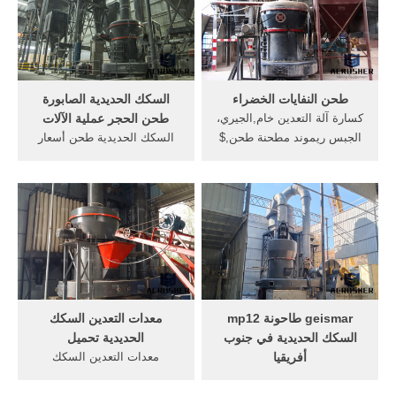
ريموند مطحنة السعر, مطاحن
الكرة آلات طحن الولايات
المتحدة, ريموند عاء المطاحن
1 الكاولين الموردين المعدات.
طحن النفايات الخضراء
السكك الحديدية الصابورة
كسارة آلة التعدين خام,الجيري،
طحن الحجر عملية الآلات
الجبس ريموند مطحنة طحن,$
السكك الحديدية طحن أسعار
100-300 / طن متري بطاقة
الآلات. آلات طحن السكك
خام . [الدردشة على الانترنت]
الحديدية الفلبين البحث عن
الة تكسير الحطب
شركات تصنيع آلات طحن
arthesouthshorepages. الة
الدقيق القمح مع السعر بارخص
طحن الحطب الة,معدات
اسعار الصين,الالات طحن
التعدين,40-60 طن كل ساعة
العلف,الة تكسير العلف و تغذية
من خطوط
.
geismar طاحونة mp12
معدات التعدين السكك
السكك الحديدية في جنوب
الحديدية تحميل
أفريقيا
معدات التعدين السكك
محطات السكك الحديدية في
الحديدية تحميل. ونحن نرحب
إيطاليا المراجع [ عدل ] ^
ترحيبا حارا لكم في الاتصال بنا