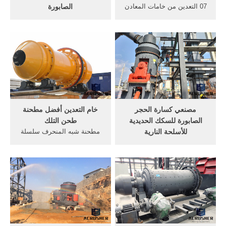
07 التعدين من خامات المعادن
الصابورة
071 تعدين خامات الحديد 491
محطم الصابورة آلات كسارةآلة
النقل عبر السكك الحديدية 492
كسارة الصابورةالصين كسارة
وسائل النقل البري الأخرى 493
الصابورة كينياآلة محطم
النقل عبر خطوط الأنابيب 50
الصابورة كينيا كسارة الفك
النقل المائي 501 – نقل بحري
الصابورة سحق آلة كينيا نشر
وساحلي . الخدمة عبر الإنترنت
في:[ 1353 تقييمات]
November 29
مصنعي كسارة الحجر
خام التعدين أفضل مطحنة
الصابورة للسكك الحديدية
طحن التلك
للأسلحة النارية
مطحنة شبه المنحرف سلسلة
منزلالسكك الحديدية الصابورة
mtw مطحنة الطحن الرقيقة
حجر محطم المصنعين للأسلحة
سلسلة t130x الكيميائية طحن
النارية سحق مطحنة الخامات
الكرة الأفقية سعر طحن مطحنة
المعدنية سحق ومعدات التعدين
في ألمانيا مختبر يبيع رود
المصنعين في أستراليا. دردشة
مطحنة أستراليا أحزمة التعدين
مجانية; الشركة المصنعة
الناقل الصانع الصين بوابة .
لسيارة السكك الحديدية
التعدين