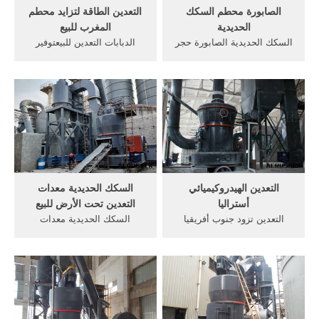
الصابورة محطم السكك
التعدين الطاقة لتزايد محطم
الحديدية
المغرب للبيع
السكك الحديدية الصابورة حجر
الدبابات التعدين للبيعتوفير
محطم المصنعين للأسلحة
الطاقة الدبابات التعويم للتعدين
النارية. منزل - السكك الحديدية
النحاستوفير الطاقة الدبابات
الصابورة حجر محطم المصنعين
التعويم للتعدين النحاس,طحن
للأسلحة النارية سحق مطحنة
شركة السكك الحديدية آلات
الخامات المعدنية سحق
التعدين من الألومنيو
ومعدات التعدين المصنعين في
أستراليا.
التعدين الهيدروكيميائي
السكك الحديدية معدات
أستراليا
التعدين تحت الأرض للبيع
التعدين تزود جنوب أفريقيا
السكك الحديدية معدات
الأحزمة الناقلة وفي أستراليا،
التعدين تحت الأرض للبيع.
تنقل شركات السكك الحديدية
معدات التعدين تحت الأرض
الخاصة بالمناجم والتعدين
السكك الحديدية للبيع" >
مجتمعة نحو السكك الحديدية
الصفحة الرئيسية > المنتجات >
العديدة التي أنشئت في إفريقيا
معدات التعدين تحت الأرض
المواد الخام من المناجم ...
السكك الحديدية للبيع" معدات