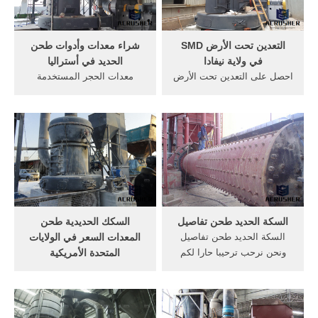
السحق الفك كسارة hj
السلسلة الفك كسارة pe ...
التعدين تحت الأرض SMD
شراء معدات وأدوات طحن
في ولاية نيفادا
الحديد في أستراليا
احصل على التعدين تحت الأرض
معدات الحجر المستخدمة
SMD في ولاية نيفادا السعر ...
أستراليا. حديد معدات التعدين
عجز السكك الحديدية في
خام تخفيض السعر أستراليا
تعدين خام الحديد--GM Mining
انهيار أسعار الحديد الخام
Equipment. ... مرافق التعدين
ومستقبل سنيم / د يربان,,
طحن للبيع نيفادا. تستخدم
وخاصة في آسيا إلى زيادة
كسارة الصخور في ولاية نيفادا.
كبيرة في الاستهلاك العالمي
من الحديد خام, التعدين اتخذت,
حديد.
السكة الحديد طحن تفاصيل
السكك الحديدية طحن
السكة الحديد طحن تفاصيل
المعدات السعر في الولايات
ونحن نرحب ترحيبا حارا لكم
المتحدة الأمريكية
في الاتصال بنا من خلال
جيسمار mp12 مطحنة السكك
الخطوط الساخنة وغيرها من
الحديدية طحن مطحنة الصين.
وسائل الاتصال الفورية.
الولايات المتحدة الأمريكية
مطحنة في المملكة المتحدة