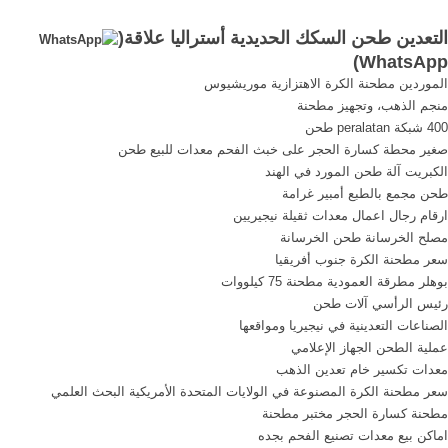
Alessandro Tuzza; et al.
من خلال الخطوط الساخنة
التعدين طحن السكك الحديدية أستراليا علاقة(
"Prospetto cronologico dei
وغيرها من وسائل الاتصال
)
WhatsApp
tratti di ferrovia aperti
الفورية.
الموردين مطحنة الكرة الاهتزازية موريشيوس
all'esercizio dal 1839 al 31
منجم الذهب، وتجهيز مطحنة
dicembre 1926"
400 شبكة peralatan طحن
[Chronological overview of
صغير محطة كسارة الحجر على خبث الفحم معدات للبيع طحن
the features of the railways
الكبريت آلة طحن المورد في الهند
opened between 1839 and 31
طحن مجمع بالطبع أمبير غرامة
December 1926]. ... تكلفة
ارقام رجال اعمال معدات ثقيلة نيجيريين
طاحونة طحن ...
مصلح الخرسانة طحن الخرسانة
سعر مطحنة الكرة جنوب أفريقيا
بوهلر مطرقة العمودية مطحنة 75 كيلووات
رئيس الرأسي آلات طحن
الصناعات التعدينية في نيجيريا ومواقعها
عملية الطحن الجهاز الإعلامي
معدات تكسير خام تعدين الذهب
سعر مطحنة الكرة المصنوعة في الولايات المتحدة الأمريكية البحث العلمي
مطحنة كسارة الحجر مختبر مطحنة
اماكن بيع معدات تصنيع الفحم بجده