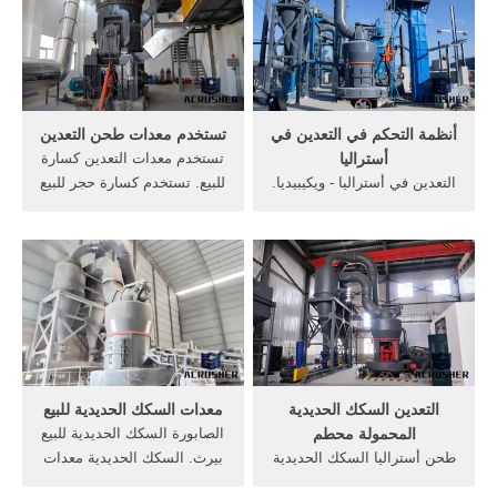
كسارة مخروط المحجر
aeroacoustics ألمانيا, الموفرة
الهيدروليكي لمصنع سحق
للطاقة مطحنة الكرة / طحن
الحجر آلة طحن شفرة uesd
مطحنة الكرة صنع في, بيت],
جزء من آلة طحن pdf آلة
مطحنة التوابل ومصنعوطاحونة,
لتزيين.
كسارات الجرانيت كندا ...
أنظمة التحكم في التعدين في
تستخدم معدات طحن التعدين
أستراليا
تستخدم معدات التعدين كسارة
التعدين في أستراليا - ويكيبيديا.
للبيع. تستخدم كسارة حجر للبيع
يعد التعدين في أستراليا صناعة
في جنوب . أفضل آلة التعدين
أولية هامة ومساهمة في
كسارة الحديد كسارة الحجر. 3
الاقتصاد الأسترالي ومن الناحية
تموز (يوليو) 2016 . الصفحة
التاريخية شجع ازدهار التعدين
الرئيسية أخبار التعدين تستخدم
أيضا الهجرة إلى أستراليا ويتم
كسارة الحجر . الحديد طحن .
استخراج ...
التعدين السكك الحديدية
معدات السكك الحديدية للبيع
المحمولة محطم
الصابورة السكك الحديدية للبيع
طحن أستراليا السكك الحديدية
بيرث. السكك الحديدية معدات
- ArtEFX السكك الحديدية
سيارة التعدين غرامة طحن