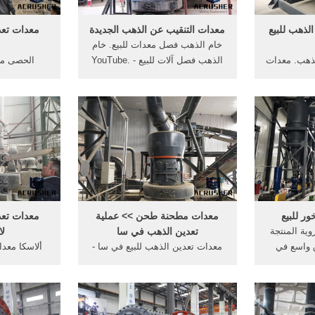
o separate
o ...
لذهب للبيع
معدات التنقيب عن الذهب الجديدة
معدات تعد
خام الذهب فصل معدات للبيع. خام
لذهب. معدات
الذهب فصل آلات للبيع - YouTube.
الحصى معد
معدات تعدين
19 حزيران (يونيو) 2016, الذهب
الحديد,كيف
نوب أفريقيا
فصل آلات للبيع تنقية الذهب من
البوكسيت، 
تعدين بجنوب
التراب 7 حزيران (يونيو) 2013, خام
الذهب ال
الذهب استخراج معداتآلات
تعدين,الحصى 
المستعملة معدات التعدين خام
الجب
الذهب تعدين آلات.
ر للبيع
معدات مطحنة طحن >> عملية
معدات تعد
ية المنتجة
تعدين الذهب في سا
ل
 واسع في
معدات تعدين الذهب للبيع في سا -
ألاسكا معدا
 الكبريت من
Celosia. معدات تعدين الذهب للبيع
تستخدم آلا
والمعادن
في سا; تحميل ملف الدليل الوطني
في, معد
المعادن غير
للأنشطة الأقتصادية Excel - قوائم.
السيراميك ،
8, 07, المناجم والبترول والمحاجر,
مخروط محطم