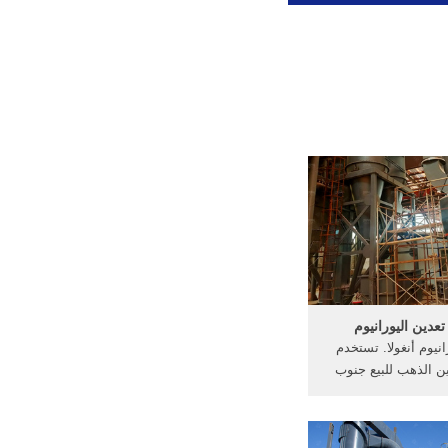
عدين اليورانيوم
انيوم أنغولا. تستخدم
ن الذهب للبيع جنوب
. الأرجنتين اليورانيوم
عدنية مطحنة . أعرف
حصول على السعر