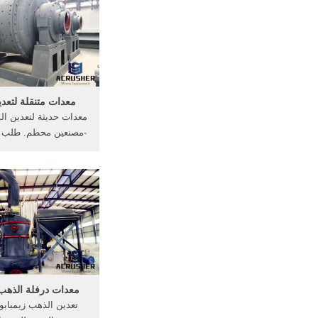
ماديا ف
مقلع شراء معدات البناء
...
معدات متنقلة لتعد
معدات حديثة لتعدين ا
-مصنعين محطم. طلب 
استخراج عروق الذهب ا
ودفائن العرب- معدات ح
الذهب والسعر,فكرت
دخلي بان أقوم با ال
الذهب الخام .
معدات درفلة الذهب 
تعدين الذهب زيمباب