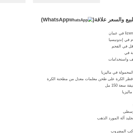
معدات معالجة الذهب على نطاق
صغير. الذهب تعدين مصنع للبيع.
تعدين الذه
الصفحة الرئيسية » مشروع معالجة
بيع والسعر علاقة(
WhatsApp
)
الاحجار » معدات تعدين, الاحجار »
معدات تعدين ...
الذهب ل
 في إندونيسيا
اقل في الفحم
ئف واستخدامات
محمولة في ماليزيا
ر قطر الكرة على طحن معلمات معدل من مطحنة الكرة
اليزيا
وسطى
ليد آلة المورد الذهب
واكب المضروب