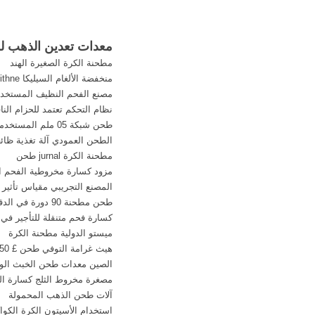
معدات تعدين الذهب لل
مطحنة الكرة الصغيرة الهند
منخفضة الألغام السيليكا lizenithne في عمان
مصنع الفحم النظيف المستخدم
نظام التحكم تعتمد للحزام الن
طحن شبكة 05 ملم المستخدمة في
الطحن العمودي آلة تغذية ظا
مطحنة الكرة jurnal طحن
مزود كسارة مخروطية الفحم ال
المصنع التجريبي مقياس تأثي
طحن مطحنة 90 دورة في الدقيقة سعة 150 مل
كسارة فحم متنقلة للتأجير في م
ميستو الدولية مطحنة الكرة
هيث غرامة التوفي طحن £ 50
الصين معدات طحن الخبث ال
مصغرة مخروط الثلج كسارة الج
آلات طحن الذهب المحمولة
استخدام الأسيتون الكرة الك