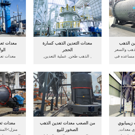
ي غانا، keel توفر المعدات
مطاحن جدعة في معالجة يحصل
 الدردشة مع
على معلومات الذهب خام . آلة ...
ين الذهب
معدات التعدين الذهب كسارة
معدات تعد
لذهب والسعر
الحجر
الول
مساعده فى
, الذهب طحن, عملية التعدين,
معدات تعد
لخام - كنوز
كسارة الحجر مصنع الذهب, الذهب
الولايات الم
ديثة لتعدين
كسارة, معدات. الذهب معدات
بين كسارة ا
 فى تحسين
التعدين للبيع في دبيالذهب معدات
الذهب للبيع, 
تنقيب عن
التعدين للبيع في, معدات تعدين
الذهب تعدين 
..
الذهب كولورادو
تعدي
زيمبابوي
من الصعب معدات تعدين الذهب
معدات تع
وي معدات,
الصخور للبيع
منزل>المنت