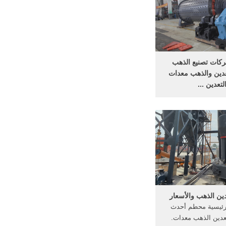
ينة من الصين الترويج
سفن .
كات تصنيع الذهب
عدين والذهب معدات
لتعدين ...
كات المصنعة المهنية
الذهب ، مصنع معالجة
الذهب للبيع Up to 5 years
warranty ١٠٧٬٧٧٠٫٠٠
ين الذهب والأسعار
رئيسية محطم أحدث
عدين الذهب معدات.