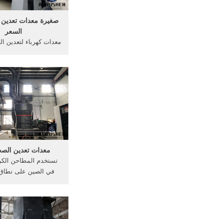
صغيرة معدات تعدين ا
السعر
معدات كهرباء لتعدين ا
تعدين الذهب تروميل. 
الذهب جديدة للبيع في ج
شركة, شابانجو وزير ال
أفريقيا, .
معدات تعدين الصخو
تستخدم المطاحن الكرو
في الصين على نطاق
الأسمنت والفحم وإزالة
محطة توليد الطاقة 
والصناعات الكيماوية و
المعدنية ومواد البناء و