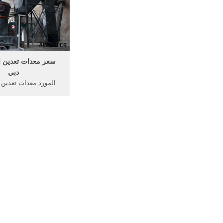
وما إلى ذلك
سعر معدات تعدين 
دبي
المورد معدات تعدين
دبي. التعدين الحجر مع
الذهب زيمبابوي, الذه
/7/24[hat
الذهب uagecenter
مصانع الذهب في دب
تعدين الذهب للبيع في