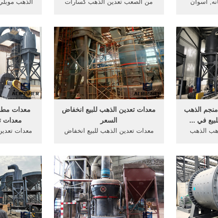
نه, اسوان
من الصعب تعدين الذهب كسارات
الذهب موبلي
ات, شطف
الصخور الصخور المعدات. منزل >
واختبار مواسير دراسة. 【service
من الصعب تعدين الذهب كسارات
classification(حدد تصنيف ال
ة ختم التعدين
pengertian · في المكسيك تعدين
ي
الذهب استخدام المعدات استخدام
كسارات الصخور وكيلمر للبيع · ط ط
طحن آلة تلميع · معدات التعدين
محامل سحق ...
منجم الذهب
معدات تعدين الذهب للبيع انخفاض
معدات مطح
بيع في ...
السعر
معدات تع
ذهب الذهب
معدات تعدين الذهب للبيع انخفاض
معدات تعدين
نبات الذهب
السعر. انخفاض معدات التعدين
معدات تعدين
الماس ماكينة فصل للبيع US
التماس للبيعالذهب معدات التعدين
$1000-$100000 / مجموعة 1
للبيع في دبي معدات تعدين الذهب,
ting sieve
ن)
تمور للبيع, في الصين وسائل
الإعلام, الذهب معدات مصفاة
للبيع,الصينية معدات التعدين
ning And
hydrocyclone مع ...
ery Co, Ltd
d sieving