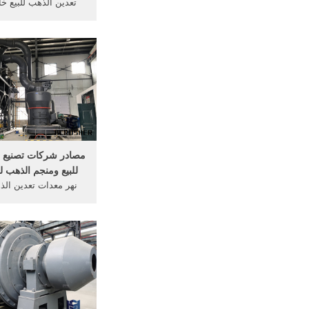
تعدين الذهب للبيع خا
خطوط تصنيع ماكن
online】 الذهب مطحن
في زيمبابو
مصادر شركات تصنيع 
للبيع ومنجم الذهب لل
نهر معدات تعدين ال
غربال للحجارة غسل ال
مجموعة (لمي