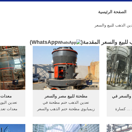
الصفحة الرئيسية
ن الذهب للبيع والسعر
للبيع والسعر المقدمة(
WhatsApp
)
 والسعر في
مطحنة للبيع مصر والسعر
معدات ت
تعدين الذهب ختم مطحنة في
تعدين اليور
... كسارة
زيمبابوي مطحنة ختم الذهب والسعر
معدات تعدي
المستخدمة,,
في زيمبابوي. تعدين الذهب
أفريقيا. ..
رة,, مشروع
المحمول سعر الذهب معدات,
طاحونة الم
عة في ولاية
مطحنة ختم للبيع في زيمبابوي,
أكثر ال