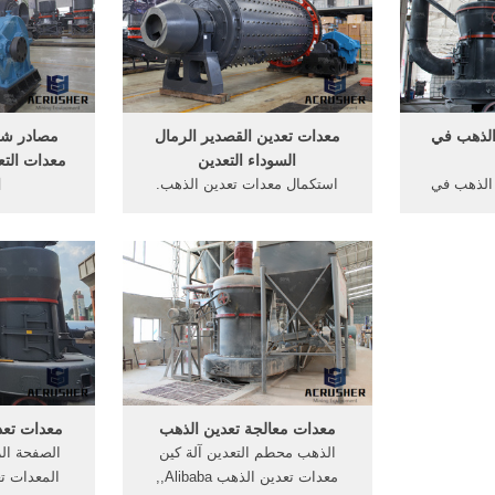
.
2, Mining and quarrying . 40,
المتحدة, سف
0517, 05, الصناعة ...
الذهب في
معدات تعدين القصدير الرمال
مصادر شر
السوداء التعدين
معدات الت
 الذهب في
استكمال معدات تعدين الذهب.
ا
دات تعدين,
معدات التعدين المحمولة المتنقلة
الصين الشر
ب للبيع .
الذهب. آلات تعدين الذهب الذهب
معدات تعدين 
Live C] معامل صناعة
معدات التعدين آلة كسارة الحجر
sapporolang
عالية الجودة سعر فيسودان, محلات
ي. معدات
عجائب الذهب لبيع والشراء الذهب
US$-١٠٩٬٩٩٠٫٠٠ US$ / وحدة
 سنغافورة
خام و بيع معدات الذهب.
معدات معالجة تعدين الذهب
معدات تعد
الذهب محطم التعدين آلة كين
الصفحة ال
معدات تعدين الذهب Alibaba,,
المعدات ت