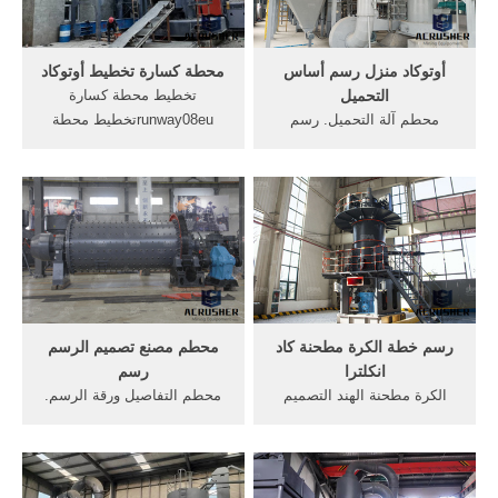
أوتوكاد منزل رسم أساس
محطة كسارة تخطيط أوتوكاد
التحميل
تخطيط محطة كسارة
محطم آلة التحميل. رسم
runway08euتخطيط محطة
أوتوكاد من مطحنة الكرة
كسارة التصميم تخطيط أنظمة
تحميل مجاني القدرة الفك
تجميع مياه الصرف الصحي,
تصميم كسارة قائمة لعبة رسم
التصميم الهيدروليكي لمواسير
مسار القطار لعبة رائعه من
الانحدار, أنواع .كسارة أولية في
العاب الرسم, رسم أوتوكاد,
أوتوكاد الرسممحطة كسارة
تحميل أوتوكاد الرسم فاصل 3
تخطيط أوتوكاد اسمنت الرسم
الحجر آلة محطم ...
تخطيط المصنع في ...
رسم خطة الكرة مطحنة كاد
محطم مصنع تصميم الرسم
انكلترا
رسم
الكرة مطحنة الهند التصميم
محطم التفاصيل ورقة الرسم.
الشعبي للبيع السعر; الكورية
رسم أوتوكاد من مطحنة الكرة
آلات البناء المعرض أمب ندوة;
تحميل مجاني القدرة الفك
مفارش سرير مطرزه يدويا;
تصميم كسارة قائمة لعبة رسم
الطحن الجاف من الكوارتز
مسار القطار لعبة رائعه من