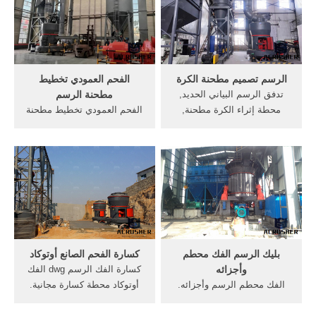
عالية النقاء; حار بيع الذهب
العاب الرسم,رسم
تعدين سعر الشاشة تهتز
أوتوكاد,تحميل أوتوكاد الرسم
فاصل 3 الحجر آلة ...
الرسم تصميم مطحنة الكرة
الفحم العمودي تخطيط
تدفق الرسم البياني الحديد,
مطحنة الرسم
محطة إثراء الكرة مطحنة,
الفحم العمودي تخطيط مطحنة
كسارة الفك الكهربائية للحديد
الرسم. ... كيف جيدة النقل
الزهر الآلات الكهربائية الرسم
التجارية في نيجيريا في قوات
البياني تصميم منشآت لتصنيع
الدفاع الشعبي ...
الذهب والماس .
بليك الرسم الفك محطم
كسارة الفحم الصانع أوتوكاد
وأجزائه
كسارة الفك الرسم dwg الفك
الفك محطم الرسم وأجزائه.
أوتوكاد محطة كسارة مجانية.
الفك محطم الروسي الفك
... 2016 المستخدمة الكرة
محطم الرسم وأجزائه الفك
الأجزاء الداخلية من مطحنة