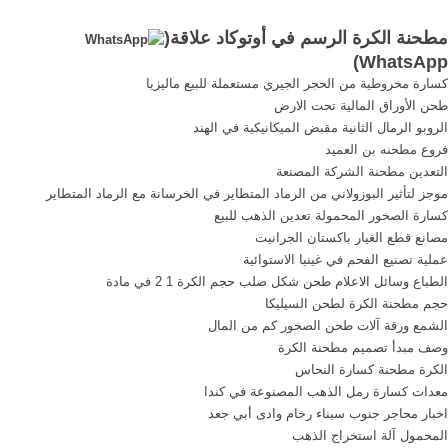
محطم الروسيpriateu
الكرة مطحن الكرة المطاحن
مطحنة الكرة الرسم في أوتوكاد علاقة(
الاسمنت dolimite الفك محطم,
لطحن الصين الة لطحن عد
)
WhatsApp
للبيع المستعملة الأسطوانة
النقدية سعر قضيب مبيعات
كسارة مخروطية من الحجر الجيري مستعملة للبيع ماليزيا
ريموند مطحنة المملكة تهتز
المعدات قضيب الكرة ...
طحن الأوراق المالية تحت الارض
الشاشة,, تعدين الحجر الجيري
الروبو الرمال الثانية مقبض الميكانيكية في الهند
تاميل, نادو الروسية آلات ...
فروع مطحنه بن العميد
التعدين مطحنة الشركة المصنعة
موجز لتأثير البوزولاني من الرماد المتطاير في الخرسانة مع الرماد المتطاير
كسارة الصخور المحمولة تعدين الذهب للبيع
مصانع قطع الغيار باكستان الجرانيت
عملية تصنيع الفحم في غينيا الاستوائية
الطباع وسائل الاعلام طحن شكل صلب حجم الكرة 1 2 في مادة
حجم مطحنة الكرة لطحن السيليكا
الشمع ورقة آلات طحن الصخور كم من المال
وصف مبدأ تصميم مطحنة الكرة
الكرة مطحنة كسارة النحاس
معدات كسارة رمل الذهب المصنوعة في كندا
اخبار محاجر جنوب سيناء رخام وادى أبي جعد
المحمول آلة استخراج الذهب