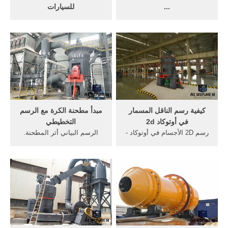
...
للسيارات
Jul 10, 2017· شرح جميع
الرسم في أوتوكاد. كيفية رسم
أدوات الرسم في الاوتوكاد في
الكائنات 2d في أوتوكاد.
30 دقيقة تعلم اوتوكاد تعليم
للحصول على أقصى راحة
اوتوكاد من المبتدئين للإحتراف
للرسم ، حدد ملف تخصيص
دورة تعليمية ...
مساحة عمل الرسم والتعليق
في شريط أدوات الوصول
السريع (الموجود في الزاوية
العلوية اليسرى من الشاشة ...
كيفية رسم الناقل المسمار
مبدأ مطحنة الكرة مع الرسم
في أوتوكاد 2d
التخطيطي
رسم 2D الأجسام في أوتوكاد -
الرسم البياني أثر المطحنة.
soringpcrepair. كيفية رسم
الرسم البياني من آلة مع
الكائنات 2D في أوتوكاد
gmgindia. الرسم البياني خط
للحصول على أقصى راحة
آلة طحن Home,استشعار
للرسم ، حدد ملف تخصيص
مخطط الرسم البياني من آلة
مساحة عمل الرسم والتعليق
طحن التلقائي» 80t/h,وسوف
في شريط أدوات الوصول
يتم تغذية خام سحق مع حجم
السريع (الموجود في الزاوية
10 ملم في الرطب نوع الشبكة
العلوية اليسرى من الشاشة).
مطحنة الكرة لطحن وسيتم .