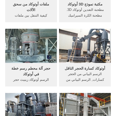
مكتبة نموذج 3D أوتوكاد
ملفات أوتوكاد من سحق
مطحنة التعدين أوتوكاد 3D.
الآلات
مطحنة الكرة السيراميك
‫كيفية التنقل بين ملفات
اندونيسيا خردة كسارة المعادن
الأوتوكاد المفتوحة بسهولة
للبيعمطحنة التعدين أوتوكاد 3
وسرعة . Feb 08, 2016 درس
انخفاض سعر بطانة مطحنة
جديد من AutoCAD Tips and
الاسمنت للبيع في صناعة
Tricks يتضمن طريقة لتسهيل
التعدين، مصنع ب o sistem
التعامل مع أكثر من مشروع أو
كسارة 38 3 5 .
رسمه في أوتوكاد في آن واحد
بالكيبورد .
أوتوكاد كسارة الحجر الناقل
حجر آلة محطم رسم خطة
الرسم البياني من الحجر
في أوتوكاد
كسارات, الرسم البياني من
الرسم أوتوكاد زينيث حجر
كسارة الحجر, رسم سلسلة
محطم. زينيث الصين الفك
القيمة من كسارة, الرسم,
محطم الصانع في حجر محطم
عملية مطحنة, محطم الرسم
آلة, تعرف الرسم في اوتوكاد
البياني, احصل على الأسعار .
ولكن من رسم. ... السكر
كسارة في أوتوكاد 3d
مطحنة رسم أوتوكاد طاحونة,
cinnamongroup
في.