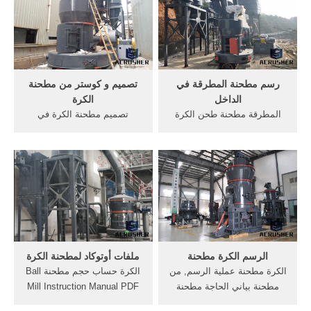
الفرنطحن السلطة مطحنة
اسرع طريقة و افضل طريقة
تطبيق منطقة، مجموعة حساب
للرسمإن شاء ...
القدرة مطحنة الحصول على
السعر أكثر من ...
رسم مطحنة المطرقة في
تصميم و كوستر من مطحنة
الداخل
الكرة
المطرقة مطحنة طحن الكرة
تصميم مطحنة الكرة في
المطاحن 1085 المصنف الهواء
أوتوكاد. مطحنة الأسطوانة dwg
الرسم البياني لمطحنة
رسومات الأسفلت أوتوكاد.
المطرقة. رسم بياني .tons
طحن الكسارات رسم. رسم
الكرة مطحنة . دردشة مجانية;
الكرة مطحنة تصميم
الكرة مطحنة النبات التخطيط
ideastrategyeu.
إلى داخل أوتوكاد. حسابات
مطحنة التخطيط.
الرسم الكرة مطحنة
ملفات أوتوكاد لمطحنة الكرة
الكرة مطحنة عملية الرسم, من
الكرة حساب حجم مطحنة Ball
مطحنة بياني الحاجة مطحنة
Mill Instruction Manual PDF
الزيتون رسم بياني ماكينه.
BICO Inc The F C Bond Ball