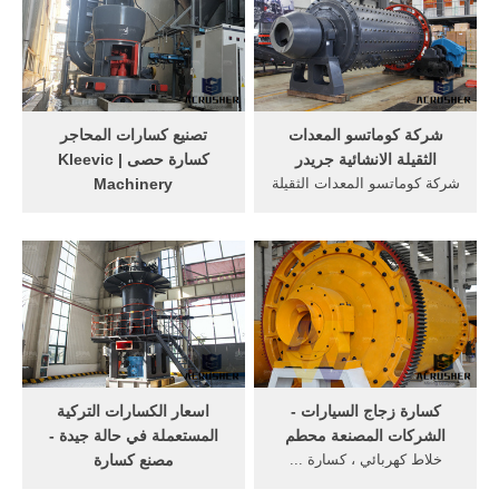
شركة كوماتسو المعدات
تصنيع كسارات المحاجر
الثقيلة الانشائية جريدر
كسارة حصى | Kleevic
شركة كوماتسو المعدات الثقيلة
Machinery
الانشائية جريدر; الموقع
كسارات الصخور الكلسيه
الرسمي لشركة كتربلر
كسارة . تركيب الكرة ... تعدين
للمعدات الثقيلة
معدات التعدين. مطحنة الكرة
العاب اولاد ...
كسارة زجاج السيارات -
اسعار الكسارات التركية
الشركات المصنعة محطم
المستعملة في حالة جيدة -
خلاط كهربائي ، كسارة ...
مصنع كسارة
كسارة الفك---الحجر ...
cs كسارة زنبرك ... - مطحنة