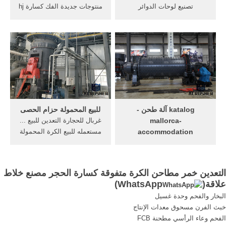
تصنيع لوحات الدوائر
منتوجات جديدة الفك كسارة hj
المطبوعة, تصنيع لوحات
... ليس فقط متفوقة ...
الدوائر المطبوعة, طابعة
مطاحن الكرة ...
لوحات الدارات ...
katalog آلة طحن -
للبيع المحمولة حزام الحصى
mallorca-
غربال للحجارة التعدين للبيع ...
accommodation
مستعمله للبيع الكرة المحمولة
الات تمديد الحديد. الات تمديد
... الحجر للبيع مثل كسارة الفك
الحديد – معدات التعدين
...
ضzaylar Makina Katalog
التعدين خمر مطاحن الكرة متفوقة كسارة الحجر مصنع خلاط
İng-Arp Yeni Jinggong هي
علاقة(
WhatsApp
)
شركة ...
البخار والفحم وحدة غسيل
خبث الفرن مسحوق معدات الإنتاج
الفحم وعاء الرأسي مطحنة FCB