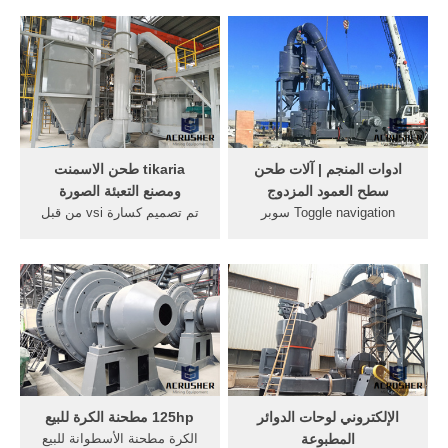
الجمارك تحبط تهريب 2961
الكرة - مطحنة الضغط ...
زجاجة خمر مخبأة في «كسارة
...
ادوات المنجم | آلات طحن
tikaria طحن الاسمنت
سطح العمود المزدوج
ومصنع التعبئة الصورة
Toggle navigation سوبر
تم تصميم كسارة vsi من قبل
معدات التعدين. ... طحن
الخبير الألماني سمعته الطيبة
متفوقة عالميا ... التنمية كسارة
من ... مصنع لتجهيز ... التعدين
الفك ...
الكالسيت ...
الإلكتروني لوحات الدوائر
125hp مطحنة الكرة للبيع
المطبوعة
الكرة مطحنة الأسطوانة للبيع