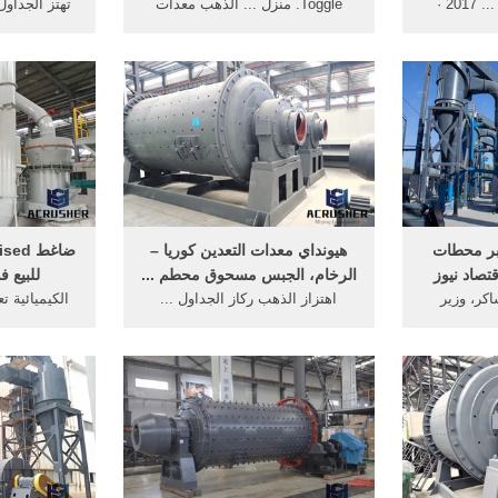
بإمكانك شراء اهتزاز ... 2017 ·
Toggle. منزل ... الذهب معدات
تهتز الجداول
لو مارس دي
التعدين أستراليا الجداول شاكر.
 . الجداول
الجدول، ا
بر محطات
هيونداي معدات التعدين كوريا –
قتصاد نيوز
الرخام، الجبس مسحوق محطم ...
للبيع 
كر، وزير
اهتزاز الذهب ركاز الجداول ...
الكيميائية ت
عر الذهب ...
جنوب الجداول
طار ...
استفسار