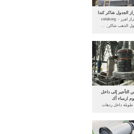
از الجدول شاكر كندا
المثبط اهتزاز لفرز - celakorg.
التأجير إلى داخل
م ارساء أك
 طويلة داخل ردهات
شاكر المناقشةلتتعرف
على ...