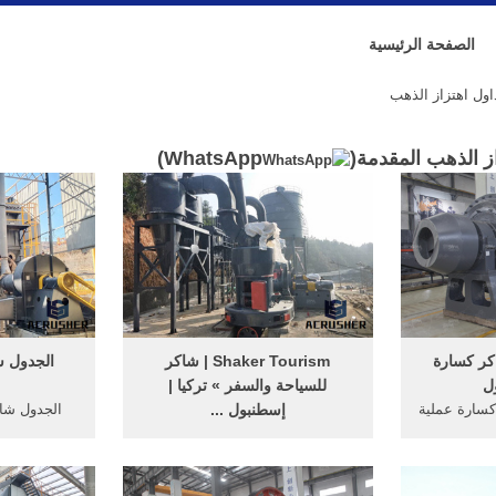
الصفحة الرئيسية
ول اهتزاز الذهب
ز الذهب المقدمة(
WhatsApp
)
كر كسارة
Shaker Tourism | شاكر
الجدول شا
ل
للسياحة والسفر » تركيا |
l
كسارة عملية
إسطنبول ...
الجدول شاك
تركيا / إسطنبول – بورصة –
صغير الجدو
طرابزون / 13 أيام Turkey /
أستراليا الجداول شاك
Istanbul * Bursa * Trabzon / 13