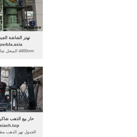
تهتز الشاشة الجب
perbla.asia
d400mm المنخل
واحدة ... تصحيح اهتزا
ذلك 6-s طاولة تهتز
...
حار بيع الذهب شاكر
siach.top
الجدول تهز الذهب مط