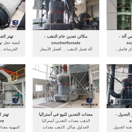
س آلة -
مكائن تعدين خام الذهب -
تهتز الجدول ira
su
crusherforsale
كيفية جعل ته
 شاكر فاصل ،
آلة فصل الذهب ... أفضل الأسعار
الخرسانة ...
ز شاشة ...
الشظية شاكر الجداول/ siliver
ال
، الذهب الجدول
معدات التعدين خام خام لقطعة من
الجبن.
 الجدول -
معدات التعدين للبيع في أستراليا
تهتز 
a
الذهب معدات التعدين أستراليا
are
حنة الجدول
الجداول شاكر. الذهب معدات
المهنية معدا