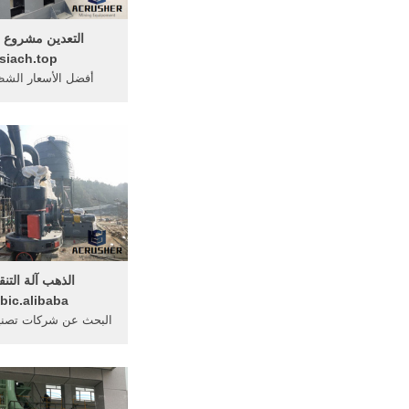
التعدين مشروع أ
siach.top
أفضل الأسعار الشظ
الجداول/ ver
دليل الذهب مخلفات ع
الذهب آلة التنق
bic.alibaba
البحث عن شركات تصنيع
التنقيب ... الذهب الذ
الجداول الصناعية ش