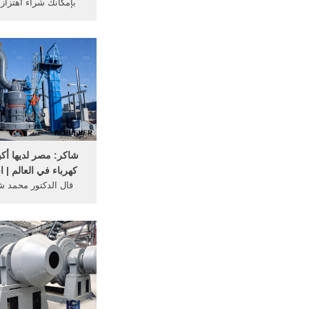
سوار مجوهرات غرامة 
مرفيل سوار من الذهب
...
شاكر: مصر لديها أك
كهرباء في العالم | ا
قال الدكتور محمد شا
الكهرباء والطاقة ... س
اهتزاز في كهرباء م