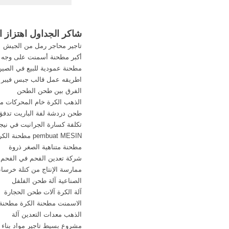
حار بيع الذهب شاكر 
معقول ... الجدول المبدأ
شاكر الجداول اهتزاز ا
تاجير محاجر رمل من الجيش
أكبر مطحنة أسمنت على وجه 
مطحنة عمودية للبيع في الصين
اطريقه عمل قالب جبس فيبر
الفرق بين طحن الطحن
الذهب الكرة خام المحركات م
طحن دردشة لفة الباريت تدفق
تكلفة كسارة الجرانيت في نيجي
pembuat MESIN مطحنة الكرة
مطحنة متناهية الصغر ذروة
شركة تعدين الفحم في الفحم
ممارسة الإنتاج من كتلة خرساني
الصناعية آلة طحن الفلفل
آلة الكرة آلات طحن الحجارة
الاسمنت مطحنة الكرة مطحنة
الذهب معدات التعدين آلة
مشروع بسيط تاجير مواد بناء