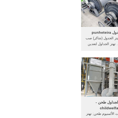
punhete
تز الجدول (شاكر) صب
 تهتز الجداول لتعدين
ذهب في ...
الجداول طحن -
childwelf
ت الألمنيوم طحن; تهتز