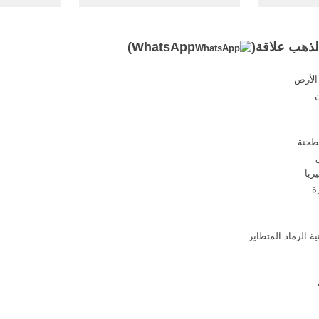
الجدول سعر
التعدين أستراليا ...
الجداول ... 
 اهتزاز ...
ا
لذهب علاقة(
WhatsApp
)
الأرض
طحنة
ريا
ة الرماد المتطاير