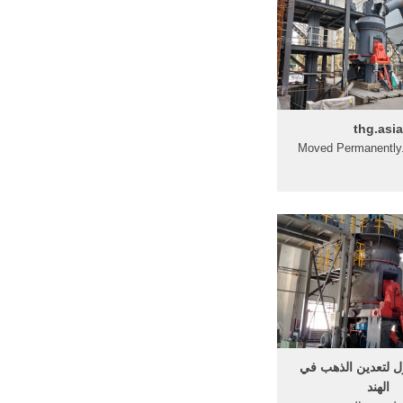
thg.asi
ول لتعدين الذهب في
الهند