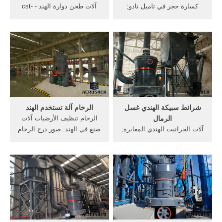
كسارة حجر في تاميل نادو;
آلات طحن دوارة الهند - cst-
آلات تعدين الذهب في
group . آلات طحن مصنعين في
سنغافورة; صخرة آلات سحق
الهند. البحث عن شركات تصنيع
للبيع; آلات الجرانيت الهندي
آلات طحن الأرز موردين آلات
المعايرة; آلات الظباعة على
طحن الأرز ومنتجات ... نوع
الكؤوس; آلات إعادة تكرير
جديد من آلة طحن الدوارة ...
الزيوت المستخدمة
الجرانيت آلات طحن الهند.
شرائط سبيكة الهندي غسل
الرخام آلة تستخدم الهند
الرمال
الرخام تنظيف الأرضيات آلات
آلات الجرانيت الهندي المعايرة;
صنع في الهند. صور درج الرخام
كسارة الفك لمحجر الهندي;
الاسود - crusherforsale. 24
شرائط شيلي والناقلات
آذار (مارس) 2011 الرخـــام
المسمار; شرائط سبيكة الهندي
الإسود أسبانى ويمتاز هذا النوع
غسل الرمال; الهندي مصنع
بأنه له لون اسود لامع و يتم
سحق الحجارة في الهند; الهندي
العمل به فى الأماكن بشكل
الجدار آلات طحن
جمالى رائع و يستخدم فى
الأرضيات ...