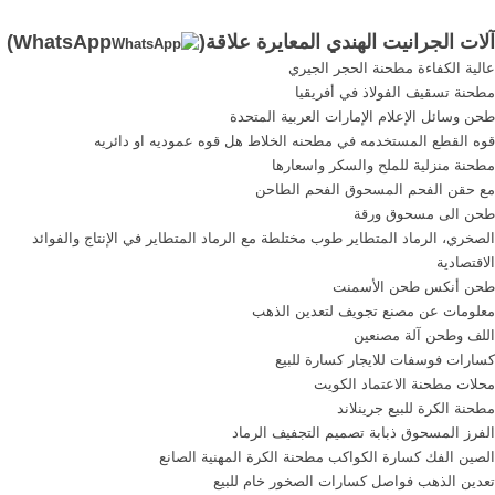
الجودة العالية والتي تتضمن
بسعر الجملة من سجل باعة
آلات الجرانيت الهندي المعايرة علاقة(
WhatsApp
)
آلات قص الحجارة، آلات صقل
الحصول على السعر الفلفل
عالية الكفاءة مطحنة الحجر الجيري
الحجارة، آلات تشكيل الحجارة،
طحن سعر الجهاز في سري
مطحنة تسقيف الفولاذ في أفريقيا
ومناشير الحجر السلكية.
لانكا. أكثر من
طحن وسائل الإعلام الإمارات العربية المتحدة
منتجاتنا تستخدم لأغراض
قوه القطع المستخدمه في مطحنه الخلاط هل قوه عموديه او دائريه
معالجة الحجارة ...
مطحنة منزلية للملح والسكر واسعارها
مع حقن الفحم المسحوق الفحم الطاحن
طحن الى مسحوق ورقة
الصخري، الرماد المتطاير طوب مختلطة مع الرماد المتطاير في الإنتاج والفوائد
الاقتصادية
طحن أنكس طحن الأسمنت
معلومات عن مصنع تجويف لتعدين الذهب
اللف وطحن آلة مصنعين
كسارات فوسفات للايجار كسارة للبيع
محلات مطحنة الاعتماد الكويت
مطحنة الكرة للبيع جرينلاند
الفرز المسحوق ذبابة تصميم التجفيف الرماد
الصين الفك كسارة الكواكب مطحنة الكرة المهنية الصانع
تعدين الذهب فواصل كسارات الصخور خام للبيع