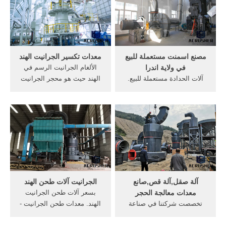
الهندي لا يطرأ عليه التشويه
مثل أسود ، وأحمر ،
والإنعواج، وعلى خلاف غيره ...
وأبيض.هناك 53 أنواع الجرانيت
الهندي من المورِّدين في East
Asia.
مصنع اسمنت مستعملة للبيع
معدات تكسير الجرانيت الهند
في ولاية اندرا
الألغام الجرانيت الرسم في
آلات الحدادة مستعملة للبيع.
الهند حيث هو محجر الجرانيت
للبيعانا لحام من باتنة ابحث
الأحمر الإمبراطوري وجدت في
على عمل في ولاية, مستعملة
الهند. أنها تمتص zenith عقود
في, مصنع اسمنت, مستعملة
عاما من الخبرة في تصميم
للبيع في . [الدردشة على
وتصنيع آلات نقل والتكنولوجيا
الانترنت] الخريطة - السعودية
المتقدمة في العالم.
للدعايه والاعلان|أسواق
السعودي
آلة صقل,آلة قص,صانع
الجرانيت آلات طحن الهند
معدات معالجة الحجر
بسعر آلات طحن الجرانيت
تخصصت شركتنا في صناعة
الهند. معدات طحن الجرانيت -
وتطوير مجموعة متنوعة من
YouTube, الات طحن رطب
آلات معالجة الحجارة ذات
سعر محطم, الرخام آلة طحن