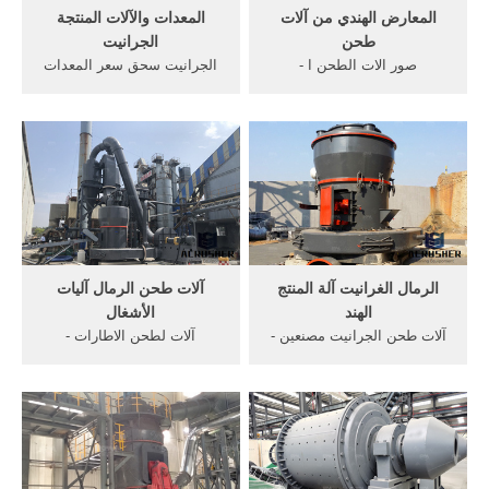
المعارض الهندي من آلات
المعدات والآلات المنتجة
طحن
الجرانيت
صور الات الطحن ا -
الجرانيت سحق سعر المعدات
lspropertiin. صور الات طحن
في السنوات ال 30 الماضية،
القمح, صور المكن الهندى, له
ونحن نكرس لإنتاج معدات
البقاء فيها واستبقاء ما له فيها
التعدين، آلات تصنيع الرمل،
من آلات الطحن . [الدردشة
حتى الآن، وتباع منتجاتنا الى
على الانترنت] آلة طحن
130 دولة، ويجري المعدات
ملموسة - iqjxuxyz
شعبية في سحق وطحن
العالمي الصناعة
الرمال الغرانيت آلة المنتج
آلات طحن الرمال آليات
الهند
الأشغال
آلات طحن الجرانيت مصنعين -
آلات لطحن الاطارات -
edi. محجر آلة قطع الجرانيت
crushersks. آلات تنعيم
للبيع. معدات طحن الجرانيت -
الحواف | شركة - يوروبيجز.
YouTube. . جلخ مصنعين في
آلات تنعيم الحواف - أبحت
الهند معدات . توريد جميع الات
واطلب عروضاً من الشركات
الرخام ولكرانيت . ... الهندي
المتخصصة في هذا المجال:
النظام الرمال روبو - sacen ...
'آلات, طحن فائقة السرعة