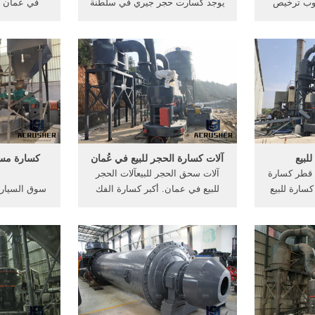
وب ترخيص
يوجد كسارت حجر جيري في سلطنة
في عمان ب
لطنة عمان
عمان‬‎ YouTube 16 أيلول (سبتمبر)
محلات تجارية
ع في ولاية
2013 . جنوب افريقيا محطة كسارة
بسهولة عن م
وفر كسارة
الحجر يوتيوب التعدين فيديو
عمان بافضل
دار
لبيع
آلات كسارة الحجر للبيع في عُمان
كسارة مست
 قطر كسارة
آلات سحق الحجر للبيعآلات الحجر
سارة للبيع
للبيع في عمان. أكبر كسارة الفك
سوق السيارا
 هي . كسارة
للبيع مع قدرة عالية. Pe250 X 1000
للبيع في عم
يع لمن يريد
كسارة الفك مع قدرة 15 20 طن
سيارات مست
دينا الأرض,
ساعة للبيع في عمان. آلات كسارة
_list
ن حجر ...
الحجر
مسقط date_range 2020-04-21 .