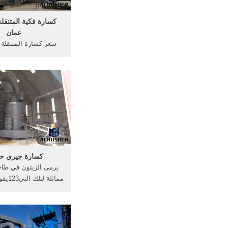
كسارة فكية المتنقلة
عمان
سعر كسارة المتنقلة 
كسارة متنقلة في
yssoc
المتنقلة للبيع في, م
متنقلة في عمان – م
المسحوق .
كسارة جيري ح
يرمى الزيتون في طاح
مماثلة 
... أعرف أكثر ... من
جيري – آلة كسارة الح
مطلوب حجر جيري ( . ك
أكافي.