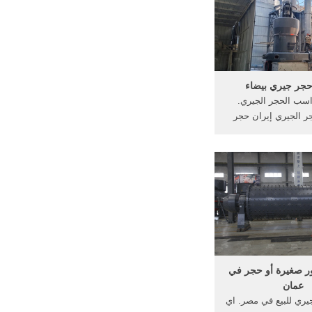
جر جيري بيضاء
سب الحجر الجيري.
ر الجيري إيران حجر
ديا، الموسوعة الحرة
سي أو الحجر الجيري
(يُرمز له كيميائياً CaCO3) هو حجر
ئ من رواسب أحياء
 وغالباً ما يحتوي على
أحبار
 صغيرة أو حجر في
عمان
ري للبيع في مصر. اي