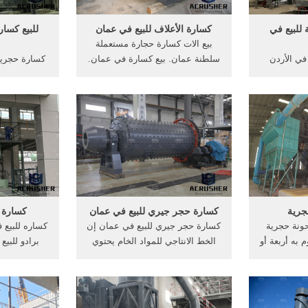
 للبيع في
كسارة الأعلاف للبيع في عمان
للبيع كسار
بيع الات كسارة حجارة مستعملة
في الأردن
سلطنة عمان. بيع كسارة في عمان.
كسارة حجرية 
YouTube. 30 أيار (مايو) 2016
بيع كسارة في عمانarthritis بيع
محجر قطر كسا
 عمان
كسارة في عمان يرجى 6 آب
ارتداء جيدة
fundacionc كسارة فكية
(أغسطس) 2014 كسارات في
آلة محطم اله
صنع كسارة
الاردن للبيع الاتصال المورد بيع
جيري جلخ, بي
حطة الفحم
كسارة الباصاتrfca.
الثقيله
جرية
كسارة حجر جيري للبيع في عمان
كسارة ل
ونة حجرية
كسارة حجر جيري للبيع في عمان إن
كساره للبيع 
لتلك التي123يقوم به أربعة أو
الخط الانتاجي للمواد الخام يحتوي
برادو للبيع
زل طحن حجر
علي مغذي هزاز وكسارة فكية
وجديدة . س
جر للبيع .
وكسارة تصادمية وغربال هزاز وحزام
سارات للبيع
ناقل ونظام التحكم الالكتروني
المركزي الخ .