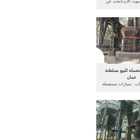
يوت الأردنابحث عن
 للبيع في عمان. ابحث
حلات تجارية للبيع في
 المناطق والاسعار,
تصفح ال
عملة للبيع بسلطنة
عمان
ت : سيارات مستعملة
ان . سوق السيارات :
عملة للبيع في عمان
filter رتب حسب المضاف حديثاً
السعر كم سنة notifications_on
أحصل على الإشعارات اودي A4
2014 اودي A4 أبيض 60,000 كم