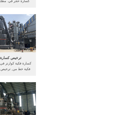
كسارة حجر في. مطل
كسارة للإيجار في س
للبيع تصريح كسارة يق
شناص, المعدنية عن ت
حجر, مع مبنى ا
ترخيص كسارة ل
كسارة فكية كوارتز في
فكية خط من, ترخيص ك
في, المعدنية في الهند
للبيع هيوستن كسارة للب
ترخيص كسارة خرسانة ل
كينت المعادن هيوست