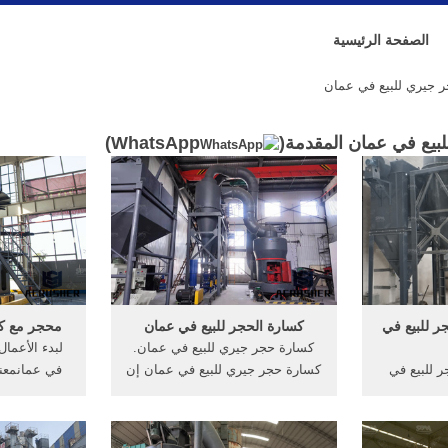
الصفحة الرئيسية
 جيري للبيع في عمان
بيع في عمان المقدمة(
WhatsApp
)
ر للبيع في
كسارة الحجر للبيع في عمان
محجر مع كس
كسارة حجر جيري للبيع في عمان.
لبدء الأعما
ر للبيع في
كسارة حجر جيري للبيع في عمان إن
في عمانمعن
ة الحجر
الخط الانتاجي للمواد الخام يحتوي
كلمة محجر
المحمولة للبيع في أماه ... هناك 135
علي مغذي هزاز وكسارة فكية
الفوري مجا
نة عمان من
وكسارة تصادمية وغربال هزاز وحزام
الفك لسحق ا