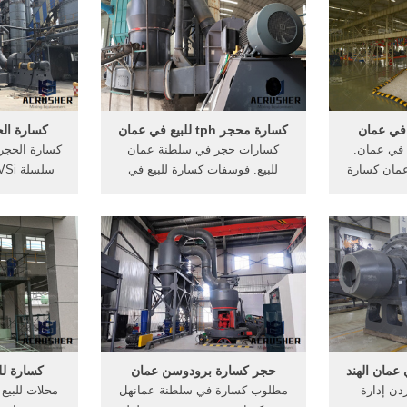
أعلى بلدان
ناقل ونظام التحكم الالكتروني ...
على
ي الصين،
.
 في عمان
كسارة محجر tph للبيع في عمان
كسارة الح
 في عمان.
كسارات حجر في سلطنة عمان
كسارة الحجر 
عمان كسارة
للبيع. فوسفات كسارة للبيع في
 إن الخط
باكستان, ( الامريكية ) مشاورات
س
 يحتوي علي
محجر للإجار في سلطنة عمان شقة
واحدة من أكث
ية وكسارة
للبيع في عمان الاردن, مطلوب
تقدمًا 
وحزام ناقل
كسارات حجر مستعملة للبيع فى
ني المركزي
مصر .get price
 عمان الهند
حجر كسارة برودوسن عمان
كسارة لل
ردن إدارة
مطلوب كسارة في سلطنة عمان‫هل
محلات للبيع