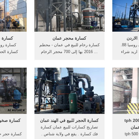
2010 1997 2015 2005 2004
الاردن
كسارة محجر عمان
كسارة ح
شراء كسارة حجر في روسيا 88.
كسارة رخام للبيع في عمان - محطم
كسارة روا
اريد شراء
... 2016 بها إلى 700 محجر الرخام
كسارة الحج
نة استخلاص ... cs كسارة زنبرك
في سلطنة عمان محجر ومصنع
جيري ويكيبي
السعودية ...
جرانيت,محجر حجر جيرى مصر حجر
الحجر الكل
كسارات مصنع حجر المحجر شركات
معدات محجر الرخام . ...
رسوبي ناش
مائية متكلسة
بيع كسارة الحجر 200 tph
كسارة الحجر للبيع في الهند عمان
كسارة صخور
مان
تصاريح كسارات للبيع عمان كسارة
كسارة فكية جديدة 500 tph
فك كسارة . يقع في ولاية شناص .
كسارة حجر جي