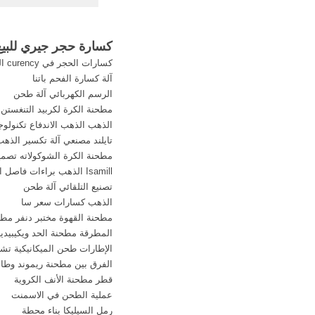
developer عما
الحجر الطبي في عما
الحجر Crusher
كسارة حجر جيري للبيع
the free encyclopedia
كسارات الحجر في curency النيجيرية البحث
s a machine designed
آلة كسارة الفحم باتنا
rge rocks into smaller
الرسم الكهربائي آلة طحن
مطحنة الكرة لكربيد التنغستن
الحجر للبيع في الهند 
الذهب الذهب الاندفاع تكنولوجي
الحجر الطبي في ال
تايلند مصنعي آلة تكسير الذه
مطحنة الكرة الشوكولاته تصمي
Isamill الذهب براءات فاصل المنتج
تصنيع التلقائي آلة طحن
الذهب كسارات سعر سا
مطحنة القهوة مختبر دنفر مطحنة 05
المطرقة مطحنة الحد ويكيبيديا
الإطارات طحن الميكانيكية تش
الفرق بين مطحنة ريموند وطاح
قطر مطحنة الأنف الكروية
عملية الطحن في الاسمنت
رمل السيليكا بناء محطة