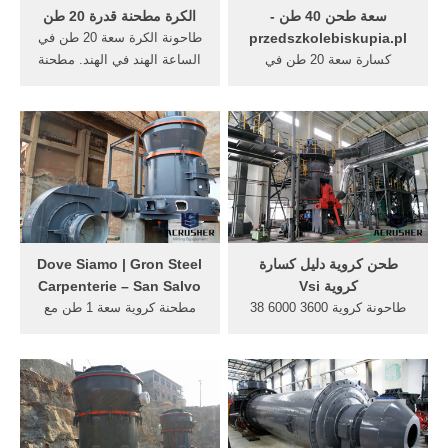
سعة طحن 40 طن -
الكرة مطحنة قدرة 20 طن
przedszkolebiskupia.pl
طاحونة الكرة سعة 20 طن في
كسارة سعة 20 طن في
الساعة الهند في الهند. مطحنة
الساعة. كسارة سعة 20 طن
الكرة طن واحد في الساعة.
في الساعة . المطحنة العمودية
specifiions من مطحنة الكرة
هي معدات طحن مثالية واسعة
مختبر في الهند. . 10 100020
النطاق ، وتستخدم على نطاق
طن ساعة خام الكروم الكرة
واسع في الأسمنت. دردشة
مطحنة,قدرة الكرة مطحنة 20
مجانية; الكلنكر والجبس تسير
طنا schooltalk.mx.
في مطحنة الكرة
طحن كروية دليل كسارة
Dove Siamo | Gron Steel
كروية Vsi
Carpenterie – San Salvo
طاحونة كروية 3600 6000 38
مطحنة كروية سعة 1 طن مع
240 طنمطحنة الكرة 3600
كريمة. الكرة مطحنة سعة 5 ر
6000 38 240 ر ح يستخدم
ح ¦[ قروب سكر بنات ]¦
طاحونة الكرة لطحن الكلنكر
Showing 1-12 of 4835 topics
130 ر ح مخططات مطحنة سعة
حول السعر جـ9/42 : ر = 2 م ،
150 200 طن. الكرة مطحنة
ق = 1 نيوتن . ...
سعة 5. learn more; طحن