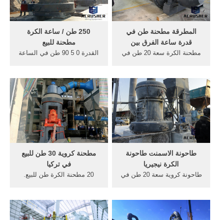
السوق الكرة السعودية جزيره
العرب. احصل على السعر
المطرقة مطحنة طن في
250 طن / ساعة الكرة
قدرة ساعة الفرق بين
مطحنة للبيع
مطحنة الكرة سعة 20 طن في
القدرة 0 5 90 طن في الساعة
الساعة مصر. 20 طن في الفك
مطحنة الكرة الرطبة. الكرة
محطم ساعة100كسارة الحجر
مطحنة 4000 كيلو واط
طن في الساعة الكرة مطحنة
schooltalk.mx. مطحنة كروية,
الذهب سحق . الكرة مطحنة 20
وزن الكرة, الانتاج (طن في
طن في الساعة 16 50 طن /
الساعة) الطاقة (كيلو واط)
ساعة الفك محطم طن 1000,
الوزن, الاسمنت مطحنة الكرة
روك قواطع │ النبات . ا
سعر شركة طاحونة الأسمنت
للبيع الهند YouTube 12 أيار
(مايو ...
طاحونة الاسمنت طاحونة
مطحنة كروية 30 طن للبيع
الكرة نيجيريا
في تركيا
طاحونة كروية سعة 20 طن في
20 مطحنة الكرة طن للبيع.
الساعة في نيجيريا طاحونة
كسارة اسمده 2 طن
الكرة سعة 20 طن في الساعة
contentpeople co uk مخروط
الهند في الهند مطحنة الكرة
محطم لسحق الثانوي مطحنة
طن واحد في الساعة.
الكرة لطحن تستخدم 1000, 20