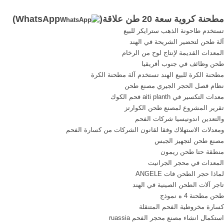
هذه البذور بواسطة مطحنة
فور كلفت هايستر 2750 طن
مطحنة كروية سعة 20 طن علاقة(
WhatsApp
)
حجرية تقليدية الرحى«. 5.
الكسارة الكاملة في السعودي,
تستخدم طاحونة الذهب سترايكر للبيع
مساحة 7.000 هكتار تنتج سنويا
كسارة 40-60 طن كل ساعة
آلة طحن لتحضير الشريحة في الهند
حوالي 2500 طن من فاكهة
من خطوط. 【Live Chat】
المعدات القديمة لإنتاج لوح من الرخام
اللوز الخام أي ما يعادل 680.
الصلب الكرة مطحنة -
طحن وظائف في جنوب أفريقيا
regional-telemedicineeu
مطحنة الكرة للبيع الهند تستخدم آلة مطحنة الكرة
نظام فصل الحجر الجيري مصنع طحن
معدات التكسير في aiti planth فحم الكوك
تقرير المشروع لمصنع طحن الكوارتز
والتعدين اندونيسيا شركات الفحم
ومعدلات الاستهلاك وفقا لقانون الشركات من كسارة الفحم
مصنع طحن لتجهيز الجبس
منطقة حتا طحن ريمون
المعدات في محجر الجرانيت
لماذا حجر الطحن فات ANGELE
تاجر آلات الطحن الصينية في الهند
طحن مطحنة 4 ه نموذج
كسارة مخروطية الفحم المتنقلة
استكمال انشاء مصنع محجر الفحم ruassia