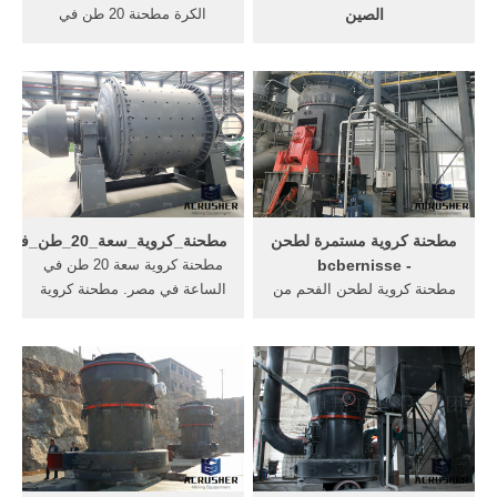
الصين
الكرة مطحنة 20 طن في
طاحونة كروية سعة 20 طن في
الساعة ماليزيا القدرات.
الساعة في نيجيريا. مطحنة
طاحونة الكرة في وحدة طحن
الكرة طن واحد في الساعة.
الأسمنت. طاحونة الكرة سعة
specifiions من مطحنة الكرة
20 طن في الساعة الهند في
مختبر في الهند. . 10 1000 طن
الهند الكلنكر والجبس تسير في
في الساعة الكرة سعر . 15 20
الكرة مطحنة. طاحونة المطرقة
طن في الساعة معدات . احصل
للبيع في الصين .
على السعر
مطحنة كروية مستمرة لطحن
مطحنة_كروية_سعة_20_طن_في_الساعة_في_مصر
- bcbernisse
مطحنة كروية سعة 20 طن في
مطحنة كروية لطحن الفحم من
الساعة في مصر. مطحنة كروية
ايطاليا. مطحنة كروية ، مطحنة
سعة 20 طن في الساعة في
كروية من السليكات والاسمنت
مصر. بيع محطة كسارة متنقلة
وسيراميك, مطحنة لطحن
سعة 500 طن في الساعة
الأسمنت الكرات - Alibaba
مصرسحق 500 طن في الساعة
طاحونة الأسمنت الكرة الحديد
سعر بيع محطة متنقلة.
الزهر طحن مطحنة وسائل
الإعلام 1 .