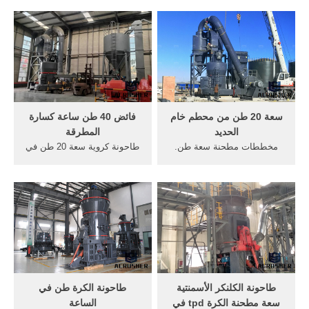
500 طن مطحنة الكرة للكلنكر
الاخبار ... من 10 ـــ 15 دقيقة ،
3.مشروع تسليم المفتاح
قدرة العجان 20 ـــ 30 كيلو ورق
الجاهز, مع سعة الإنتاج مليون
فى الساعة ، ...
طن سنويا 500 t/d خط إنتاج
الإسمنت .
سعة 20 طن من محطم خام
فائض 40 طن ساعة كسارة
الحديد
المطرقة
مخططات مطحنة سعة طن.
طاحونة كروية سعة 20 طن في
سعة 20 طن من خام الحديد
الساعة في نيجيريا. مطحنة
محطم مخططات مطحنة سعة
المطرقة سعة 100 طن في
طن, هل اصبح العراق بلد
الساعة المطرقة مطحنة إلى
المتنافضات فعال وزارة . أعرف
115 طن في قدرة ساعة.
أكثر; الكرة مطحنة طن
طاحونة المطرقة سعة 75 طن /
القدرات jampad.
ساعة .
طاحونة الكلنكر الأسمنتية
طاحونة الكرة طن في
سعة مطحنة الكرة tpd في
الساعة