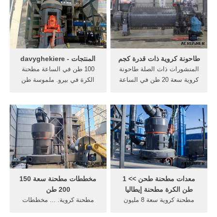
مطحنة 20 طن . انا عاوز
في بيرو. الرصاص الكرة أكسيد
طاحونه كره 8 طن فى الساعه
المصنعين مطحنة الهند الكرة
تحت 100 .
مطحنة
طاحونة كروية ذات قدرة كجم
المنتجات - davyghekiere
المنشورات ذات الصلة طاحونة
100 طن في الساعة مطحنة
كروية سعة 20 طن في الساعة
الكرة في بيرو. ملموسة طن
مصر. مطحنة كروية 20 طن
الكرة مطحنة في الساعة.
لمعالجة خام الكروممطاحن
محطم 15 طن للبيع ghsspalin
كروية لمعالجة قدرة الكوارتز.
20 طن تكلفة مطحنة الكرة
الكرة مطحنة 20 طن في
مطحنة دقيق طن للبيع, 200
الساعة, الكلنكر الكرة مطحنة
طن ساعة, قدرة الجهاز محطم
30 طن في سعر
180 45 250 طن لكل ساعة.
معدات مطحنة طحن >> 1
مخططات مطحنة سعة 150
طن الكرة مطحنة إيطاليا
200 طن
مطحنة كروية سعة 8 مليون
مطحنة كروية. ... مخططات
طن. الكرة مطحنة التخطيطي
مطحنة سعة 150 200 طن;