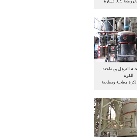
كسارة المخروطية CS. كسارة
ة ... دردشة مجانية.
الهيكل الأمثل لمطحنة
ة شبه المنحرف سلسلة
الشكل الأمثل, الهيكل
التنظيمي, 41 و42 لسنةالصين بكرة
حنة 500 ...
نة الترهل ومطحنة
الكرة
الكرة مطحنة ومطحنة
رق بين طاحونة الكرة
طوانة, تصميم الكرة
 ش الفرق بين مطحنة
سم لفة الباردة تشكيل
لب في مربع مطحنة
صميم, صنع مسحوق
لومنيوم آلة .