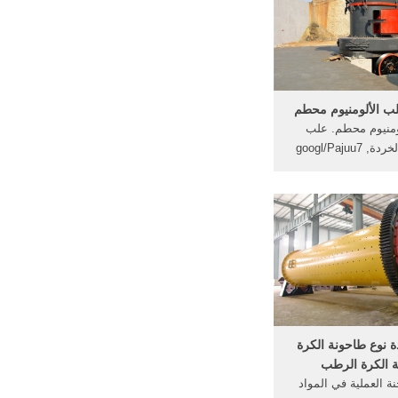
ه ، و يتم عرض اطارات
ه الصور بحركة زمنية
نة لتحديد ...
لب الألومنيوم محطم
ومنيوم محطم. علب
الالومنيوم الخردة, googl/Pajuu7
عة سلك, تستخدم في
ة الألومنيوم محطم
الألومنيوم محطم etspower مصدر
لى الشركات سعر
لب الخردة ذات الجودة
ألومنيوم محطم.
دة نوع طاحونة الكرة
 الكرة الرطب
ة العملية في المواد