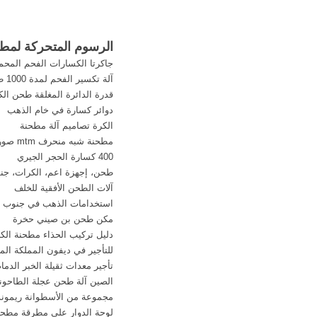
الرسوم المتحركة لمطح
جاكرتا الكسارات الفحم المحم
آلة تكسير الفحم لمدة 1000 طن من الساعات
قدرة الدائرة المغلقة طحن الك
دوائر كسارة في خام الذهب
الكرة تصاميم آلة مطحنة
مطحنة شبه منحرف mtm صور
400 كسارة الحجر الجيري
طحن، إجهزة اعم، الكرات، جنو
آلات الطحن الأفقية للخلف
استخدامات الذهب في جنوب أف
مكن طحن بن صيني حخرة
دليل تركيب الحذاء مطحنة الك
للتأجير في ديفون المملكة ال
تأجير معدات ثقيلة الخبر الدما
الصين آلة طحن عجلة الطاحونة
مجموعة من الأسطوانة ريموند
لوحة الدوار على مطرقة مطحن