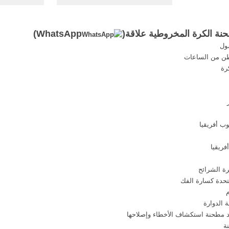
مطحنة. المطرقة مطحنة الفحم
الخام للأسمن
محطم المطرقة مطحنة الفحم
طاحونة, ال
محطم Reversible Impactor
عالية الجودة
نة الكرة المخروطية علاقة(
WhatsApp
)
Impact Hammer Mill Gujarat India
ول
The Reversible impactor is a
. مطحنة ا
highly versatile crusher It is a
رة
open bottom type machine It can
be employed for crushing of hard
coal and ...
ب أفريقيا
ريقيا
رة الشرائح
متحدة كسارة الفك
م
 الدوارة
 مطحنة استكشاف الأخطاء وإصلاحها
ة