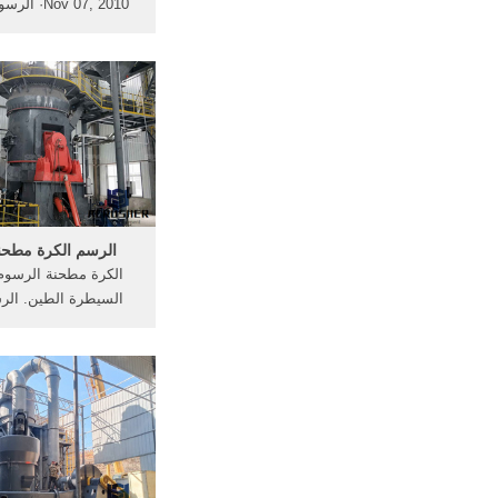
Nov 07, 2010
وأثرها في عقيدة الطف
إن أفلام الرسوم المت
تعرضها شاشات التل
البلدان العربية والإسل
عن الأهداف النبيلة و
الغايات الجليلة التي
وضعت؛ فلم تترك
الرسم الكرة مطحن
الكرة مطحنة الرسوم
السيطرة الطين. الرس
عملية طحن الاسمنت و
السيطرة المغلق,»ال
سعر الرسم,خام حرة 
المتحركة .