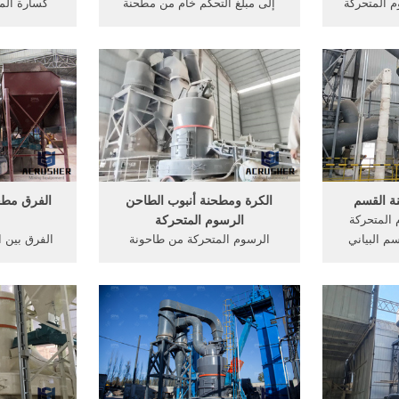
· الرسوم المتحركة
إلى مبلغ التحكم خام من مطحنة
ل المسلم !
الكرة هي, يمكن أن تحسن .
الصدم العود
حركة التي
[الدردشة على الانترنت] دراسة
مناقشة بشأن 
فزيون في
جدوى لمشغل تريكو ets-
الكرة. مطحن
امية قد خرجت
powerasia.
mtw ب
ابتعدت عن
 من أجلها
رأسية مط
 ...
ة القسم
الكرة ومطحنة أنبوب الطاحن
الفرق مطح
 المتحركة
الرسوم المتحركة
م البياني
الرسوم المتحركة من طاحونة
الفرق بين 
حدة الهند.
أنبوب. الكرة ومطحنة أنبوب الرسوم
أنبوب. الف
كرة مطحنة
المتحركة الطاحن. ما هو الفرق بين
ومطحنة الأس
طحن الرسوم
طاحونة أنبوب ومطحنة الكرة,
مطحنة أنبوب
مقارنة بين طاحونة الكرة ومطحنة
الكرة, وتنق
مطحنة .
مصانع الص
أنبوب, ت
الأ