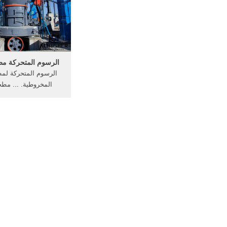
عظيم الخبرة المتراك
طويل الوقت جعلنا ع
الرسوم المتحركة مط
الرسوم المتحركة لمط
المخروطية. ... مطح
الرسوم المتحركة طحن
مطحنة الرسوم المتح
العملاء. تهمة تخوض مط
os 6000 square foot
y and cinematography
o is loed minutes ...