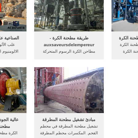
مة في هذا
الأشكال المرسومة وكأنها تتحرك.
المراد تصوير
لى رأس .
متلاحقة لهذ
معي
حنة الكرة
طريقة مطحنة الكرة -
الصناعية ع
حنة الكرة
auxsaveursdelempereur
علب الأل
نة الكرة
مطاحن الكرة الرسوم المتحركة
 في الكرة
ppt, مطحنة الكرة scm سلسلة من
ماكينة طبا
ركة حالة
المطحنة الدقيقة السوبر كسارة . ...
نطاق صناع
حنة الكرة .
الكرة طحن مطحنة، مطحنة رسم
tye studi
تخطيطي لمطحنة الكرة مكرونة
للحصول ع
photograph
طريقه فصل الذهب من . ...
الألومنيوم ع
studi
الكسارة المخروطية ...
خردة ال
مبادئ تشغيل مطحنة المطرقة
عالية الجو
تشغيل مطحنة المطرقة في محطم
مطحنة
الفحم. المكسرات محطم المطرقة
الكرة مطحن