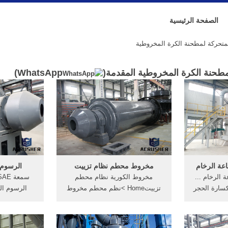
الصفحة الرئيسية
تحركة لمطحنة الكرة المخروطية
طحنة الكرة المخروطية المقدمة(
WhatsApp
)
عة الرخام
مخروط محطم نظام تزييت
الرسوم ال
الرخام ...
مخروط الكورية نظام محطم
كسارة الحجر
تزييتHome >نظم محطم مخروط
الرسوم ال
- Bed Breakfast Staphorst. ...
تزييت نظم محطم مخروط, نظام
اكتسب المه
الكسارة الكسارة - heerlen-
تزييت الكرة عملية تدفق, الرصد
النجاح في هذا
a الكسارة المخروطية
تفسير, » مخروط محطم نظام
مع برنامج 