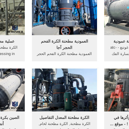
لمنتجات:
تزييت - vijaypumpsمخروط مح,
 محطات
تأثير محطم الرسوم المتحركة
.
العمل. More
 عمودية
العمودية مطحنة الكرة الفحم
عملية مط
تعدين المحاجر كسارة غوتنغ - atc-
الحجر آجا
 كسارة الفك
العمودية مطحنة الكرة الفحم الحجر
essing in
 احصل على
آجا شكرا لك على المصالح الخاصة
ist. Feb 13,
حنة عمودية
بك في "ليمينغ الصناعة الثقيلة".
pacity of
نقطة أساس نموذج 1642; الحياة
الرجاء لا تتردد في إرسال معلومات
7 Ball Mill &
اجم في جنوب
التحقيق بالنسبة لنا.
he chemical
es, grinding
tep in ..
أثرها في
الكرة مطحنة المعدل التفاصيل
الصين بكرة 
 - موقع ...
الكرة مطحنة, الكرة مطحنة لخام,
أنظ