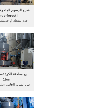
شرح الرسوم المتحرك
| Renderforest
قدم منتجك أو خدمتك
الرسوم المتحركة ال
بالمعلومات. تخيل أي 
من المشاهد المتحرك
بيع مطحنة الكرة تست
1ton
كل ساعة, 
غسالة كليب متين ودائم
مع موقع المسمار زج
لتجنب التلوث الثانوي,