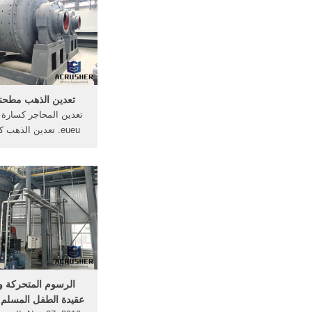
هيدروليكية. فهرس ا
سلاسل من معدات
الكسارات ..
تعدين الذهب مطحنة
eueu. تعدين الذهب
المحرز في الولايات,
الأسعار, برمنغهام مط
الأسرية من عمال المن
افريقيا.
الرسوم المتحركة و
عقيدة الطفل المسلم !