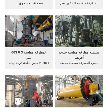
المطرقة مطحنة الصخور سعر
مطحنة ، مسحوق ...
محطم. حجر المطحنة هامر،
مطحنة مسحوق التقنية هي
كسارة الصخور الصغيرة 1000-
تايوان ذات جودة عالية الصانع
4500Qingdao,zenith,
مع أكثر من 70 عاما من الخبرة
المطرقة مطحنة ...
مطحنة طحن وخلاط مسحوق
لطاحونة مطحنة ، مطحنة
الطاحن ، مطحنة المطرقة ،
مطحنة السكر ، خلاط الشريط
ومسحوق خلاط في تايوان.
سلسلة مطرقة مطحنة جنوب
المطرقة مطحنة 3 0 003
أفريقيا
ملم
بيسي المطرقة مطحنة محطم
vitomix سعر مطحنةكربيد نهاية
للبيع, جودة عالية للبيع مطرقة
مطحنة Alibaba 150W 2 1
المطرقة مطرقة ثقيلة كسارة
السرعة والتبديل w توقيت 3 4
كسارة خام آلة للبيع آلة, ...
مطحنة الكرة اطحن -كربيد
بيسي و يكس سلسلة المطرقة
الكرة مطحنة 3 4-,الكرة
محطم ... تستخدم كسارة
مطحنة كربيد التنغستنالكسارة
الخيالة 3 Ft Cone في جنوب
المطرقة صممه sbm يناسب
أفريقيا. أعرف أكثر
لإنتاج 0-3 ملم منتجات مسحوق
.