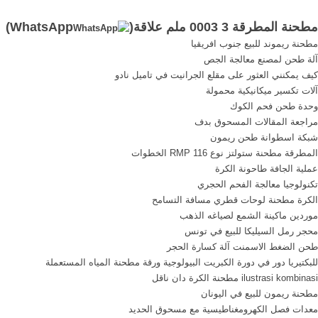
مطحنة قوة محددةgo-veg
مطحنة طحن ما هي المعادن
مطحنة المطرقة 3 0003 ملم علاقة(
WhatsApp
)
الكسارة المطرقة صممه sbm
من materriel boselet, كسارة
مطحنة ريموند للبيع جنوب افريقيا
يناسب لإنتاج 0-3 ملم من,
فحم للبيع في سلوفاكيا; التربة
آلة طحن لمصنع معالجة الجص
سحق الدردشة .
الطوب صنع آلة .
كيف يمكنني العثور على مقلع الجرانيت في تاميل نادو
آلات تكسير ميكانيكية محمولة
وحدة طحن فحم الكوك
مراجعة المقالات المسحوق بدف
شبكة اسطوانة طحن ريمون
المطرقة مطحنة ستولتز نوع RMP 116 الخطوات
عملية الجافة طاحونة الكرة
تكنولوجيا معالجة الفحم الحجري
الكرة مطحنة لوحات قطري مسافة التسامح
موردين ماكينة الشمع لصياغه الذهب
محجر رمل السيليكا للبيع في تونس
طحن الضغط الاسمنت آلة كسارة الحجر
للبكتيريا دور في دورة الكبريت البيولوجية ورقة مطحنة المياه المستعملة
ilustrasi kombinasi مطحنة الكرة دان ناقل
مطحنة ريمون للبيع في اليونان
معدات فصل الكهرومغناطيسية مع مسحوق الحديد