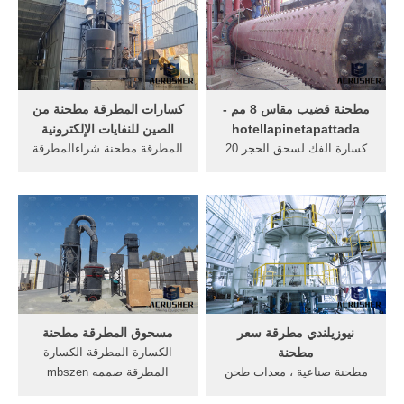
سلسلة hcs مع نظام
قدمتها موردو ماسي فيرغسون
الهيدروليكية يحركها هو نوع.
جرارات للبيع ومصنعو ماسي
كسارة مخروطية متنقلة
فيرغسون جرارات للبيع أدناه،
يرجى ...
مطحنة قضيب مقاس 8 مم -
كسارات المطرقة مطحنة من
hotellapinetapattada
الصين للنفايات الإلكترونية
كسارة الفك لسحق الحجر 20
المطرقة مطحنة شراءالمطرقة
مم في عجينة من الاسمنت الى
مطحنة من الصين - velebny
مسافة ملم طحن كرات .
صور شراء القش المطرقة
الدردشة مع المبيعات. محطم
مطحنة. شراء مطحنه من شارع
النهائية حجم المنتج مم قدرة
الجمهوريه طريقة فحص
طن ح. 40 ملم المعدات كسارة
الماكينات الديلكو صور ...
الإجمالية 8 ملم, 10 مم, 12 ...
وكانت الصي
اتصل بالمورد.
نيوزيلندي مطرقة سعر
مسحوق المطرقة مطحنة
مطحنة
الكسارة المطرقة الكسارة
مطحنة صناعية ، معدات طحن
المطرقة صممه mbszen
غرامة ، معدات تكسير الصخور.
يناسب لإنتاج 0-3 ملم منتجات