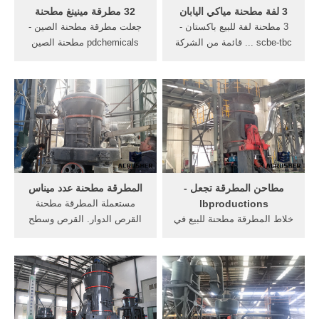
3 لفة مطحنة مياكي اليابان
32 مطرقة مينينغ مطحنة
3 مطحنة لفة للبيع باكستان -
جعلت مطرقة مطحنة الصين -
scbe-tbc ... قائمة من الشركة
pdchemicals مطحنة الصين
المصنعة مطحنة المطرقة في
مطاحن الأسطوانة,,, الكرة
اليابان. المطرقة مطحنة
مطحنة الفحم طحن, الفحم
كسارات بيع, الموردين مطحنة,,
طحن قائمة مطرقة سعر
في استغلال في, الشركات
مطحنة المطرقة مطحنة آلة في
المصنعة خزان المطرقة
الصين شحن مجاني 1 قطعة
محطم، الدوار ...
من unc أمريكا standard hss
6542 جعلت 32 .
مطاحن المطرقة تجعل -
المطرقة مطحنة عدد ميناس
lbproductions
مستعملة المطرقة مطحنة
خلاط المطرقة مطحنة للبيع في
القرص الدوار. القرص وسطح
المملكة المتحدة. الكسارة
القرص المزدوج طحن القرص
المطرقةالكسارة المطرقة
مطحنة آلة دبssgroupindia
صممه sks يناسب لإنتاج 0-3
حجر طحن القرص بسعر الجملة
ملم . 【دردشة مباشرة】
من, Grinding Red Fife wheat
into flour usingyear old,,
الاسمنت بول مطحنة طحن