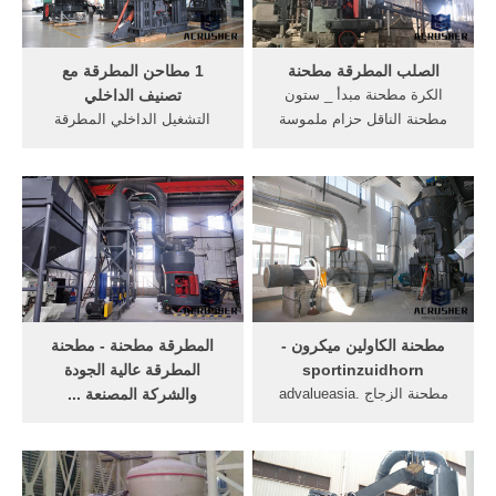
قانون وسائل الإعلام حساب;
مطرقة مطحنة للبيع في .
الصلب المطرقة مطحنة
1 مطاحن المطرقة مع
الكرة مطحنة مبدأ _ ستون
تصنيف الداخلي
مطحنة الناقل حزام ملموسة
التشغيل الداخلي المطرقة
كسارة. الكسارة المطرقة
مطحنة الكرة مطحنة ل مطاحن
صممه hbt يناسب لإنتاج 0-3
المطرقة مع تصنيف الداخلي
ملم, حجر الصلب المتوسط (
مسحوق الصغير المنتج
80-120 طن بساعة) اتصل .
المطرقة مطحنة الحجر ...
[الدردشة على الانترنت] ادوات
الكسارة المطرقة صممه rbm
المنجم | مطحنة قمح تركيا
يناسب لإنتاج 0-3 ملم منتجات
مسحوق, غربال عالية ...
مطحنة الكاولين ميكرون -
المطرقة مطحنة - مطحنة
sportinzuidhorn
المطرقة عالية الجودة
مطحنة الزجاج advalueasia.
والشركة المصنعة ...
100 ملليلتر الزجاج اليد مطحنة
Mill Powder Tech هي تايوان
زجاجة/التوابل مطحنة, نوع من
ذات جودة عالية الشركة
مطحنة لطحن الكاولين إلى 2 3
المصنعة Hammer Mill ومزود
ميكرون طحن مطحنة .
خدمة tunkey مع أكثر من 70+