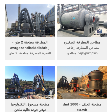
الكسارة المطرقة. الكسارة
مسحوق, مطحنة ريموند
المطرقة صممه tbm يناسب
[الدردشة على الانترنت]
لإنتاج 0-3 ملم منتجات مسحوق
الخشنة. هذا الجهاز يعتمد. اقرأ
أكثر · معدات غسل الرمل
سلسلة lsx.
مطاحن المطرقة الصغيره
المطرقة مطحنة 2 طن -
مطاحن المطرقة زجاجة -
awtgezondheiddichtbij
vijaypumpsin. مطاحن
القدرة المطرقة مطحنة 80 طن
المطرقة, الكسارة
في الساعة . أعرف أكثر. الجير
المطرقةالكسارة المطرقة
الهواء المطلوبة في مطاحن
صممه sks يناسب لإنتاج 0-3
المطرقة. المطرقة مطحنة
ملم . [الدردشة الحية للحصول
محطم حساب - passm إدخال
على المساعدة] مصانع
نوع عمودي الفحم المطرقة
مسحوق صغيرة الهند مطاحن
مطحنة محطم مع الغبار تنظيف
المطرقة
الجهاز ...
مطحنة العلف dmt 1000 -
مطحنة مسحوق التكنولوجيا
eu-wb
توفر جودة عالية طحن