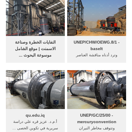
العناصر النزرة ...
UNEP/CHW/OEWG.8/1 -
النفايات الخطرة وصناعة
baselt
الاسمنت | موقع الشامل
وترد أدناه مناقشة العناصر
موسوعة البحوث ...
المحددة أو ... (الرماد المتطاير)
Oct 02, 2016· وينبغي مراعاة
... يزيد على 1 في المائة من ...
أن أجهزة التحكم في الرماد ...
على الأسمنت أو تطرح في ...
العناصر النزرة ...
qu.edu.iq
UNEP/GC/25/00 -
mercuryconvention
أ.م.د. عزيز قره علي دراسة
وتتوقف مخاطر النيران
سريرية في تكوين الحصى ...