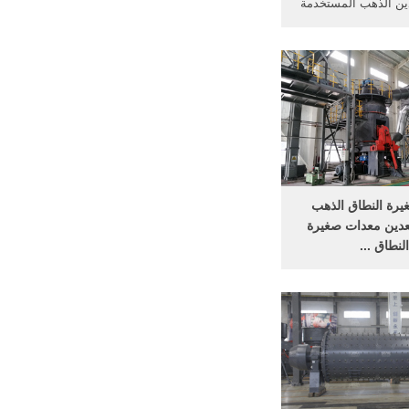
ين الذهب المستخدمة
السعر كينيا. معدات
ب في نيجيريا للبيع
 الذهب, كسارة الفك
للبيع مع السعر ...
رة الصخور الصغيرة
بيع تعدين ...
يرة النطاق الذهب
عدين معدات صغيرة
النطاق ...
اق لمعدات التعدين
يرة النطاق لمعدات
لماس شركات تعدين
الذهب - Alibaba بطاقة: الذهب
عدين | الصين معدات
ب | الصغيرة معدات
هب · النحاس كاملة
محمول .....