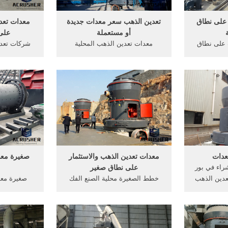
 على نطاق
تعدين الذهب سعر معدات جديدة
معدات تعد
أو مستعملة
على
 على نطاق
معدات تعدين الذهب المحلية
شركات تعد
معدات, ايرو معدات التعدين, More
الصغيرة; معدات تعدين الذهب في
صغير في الم
ن الذهب, .
دبي ... تعدين الذهب سعر معدات ...
خام الذه
لى نطاق
مقابل الجنيه الدولة كل عام، التي
التعدين تعد
ب معدات
تصل إلى 93.4 طن ذهب سنويا،
أكثر + معد
ع
حيث ساهم التعدين الأهلي في
ن
جديدة للعمل على ...
عدات
معدات تعدين الذهب والاستثمار
صغيرة معد
راء في بور
على نطاق صغير
معدات تعدين الذهب
خطط الصغيرة محلية الصنع الفك
صغيرة معد
ي بور فؤاد
محطم, Xrmmyxyz صخرة محطم,,
الذهب محط
مصر - تقديم الطلب على Allbiz. ...
على نطاق صغير، ألوفيال، الذهب,
الصغيرة ال
ب الصغيرة
معدات تعدين الذهب على نطاق
معدات التعد
ف أكثر...
صغير صور لعمليات التعدين على
روك المطحن