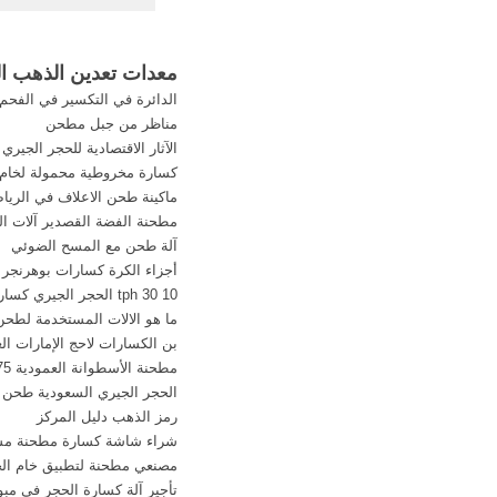
الذهب احصل على الأس
تعدين
معدات تعدين الذهب الت
صغيرة الحجم تعدين. .
الدائرة في التكسير في الفحم
نطاق صناعة التعدين، ا
مناظر من جبل مطحن
مواد البناء .
الآثار الاقتصادية للحجر الجيري
كسارة مخروطية محمولة لخام ا
ماكينة طحن الاعلاف في الريا
مطحنة الفضة القصدير آلات ال
آلة طحن مع المسح الضوئي
أجزاء الكرة كسارات بوهرنجر
10 30 tph الحجر الجيري كسارة للبيع
ما هو الالات المستخدمة لطحن
بن الكسارات لاحج الإمارات العر
مطحنة الأسطوانة العمودية 75 طن في الساعة
الحجر الجيري السعودية طحن ا
رمز الذهب دليل المركز
شراء شاشة كسارة مطحنة مس
مصنعي مطحنة لتطبيق خام الح
تأجير آلة كسارة الحجر في مبوم