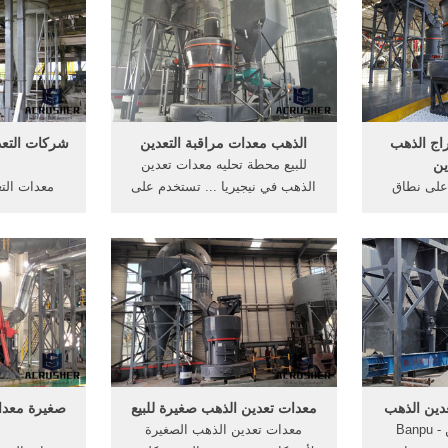
كثر شيوعاً
الذهب . [الدردشة على الانترنت]
lh-- للحصو
نقبين الذهب
جعل الذهب محطم التعدين في
م.
المغرب - spotconstructorg
اج الذهب
الذهب معدات مراقبة التعدين
شركات التعد
ين
للبيع محطة تحليه معدات تعدين
على نطاق
الذهب في نيجيريا ... تستخدم على
معدات الت
ات, الصغيرة
نطاق صغير . ... بابا الذهب معدات
الذهب ... 
ق معدات,
التعدين PE 250 × 400 الصغيرة
صغيرة الحجم
لمطحنة،
محرك كسارة الفك محروق للبيع.
ا
ب، الذهب .
Read More >> اتصل بالمورد ...
في أوغندا –
الأسمنت ا
الم
دين الذهب
معدات تعدين الذهب صغيرة للبيع
صغيرة معدات
تعدين الفحم التعدين Banpu -
معدات تعدين الذهب الصغيرة