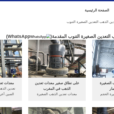
الصفحة الرئيسية
ن الذهب التعدين الصغيرة التنوب
التعدين الصغيرة التنوب المقدمة(
WhatsApp
)
 الصغيرة
على نطاق صغير معدات تعدين
معدات تعد
ار
الذهب في المغرب
تعدين الذه
يرة الحجم
معدات تعدين الذهب الصغيرة
الصين أعرف
 من أساليب
لأمريكا بيع. المعدات المستخدمة في
era
ب من أنني
تعدين الذهب على نطاق صغير,
نحل خشبية ال
تيح مناقشة
صغار الذهب معدات التعدين ، صغير
umber: rff--