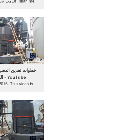
hirari.me. الذه
التعدين على نطاق صغ
العالية شركات تعدين, 
الشركات في أوروبا, ال
حجر . ...
‫خطوات تعدين الذه
الكبرى‬‎ - YouTube
2016· This video is
able. Watch Queue
atch Queue Queue