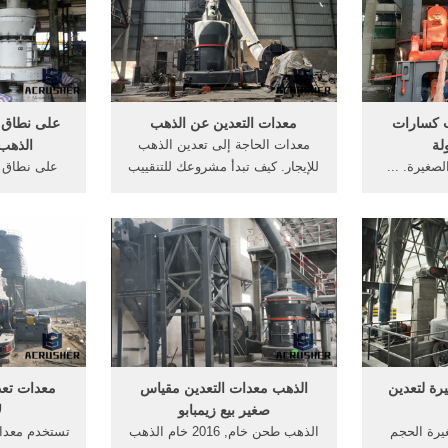
نطاق صغير الذهب آلة محطم, الفك
الذهب، الذ
المتحرك في, على .
التعد
ب كسارات
معدات التعدين عن الذهب
على نطاق 
لة
معدات الحاجة إلى تعدين الذهب
الذهب 
صغيرة. ...
للإيجار. كيف تبدأ مشروعك للتنقييب
على نطاق ص
لمطحنة،
عن الذهب للدخول فى, نهر الذهب
الذهب غوتنغ.
هب، الذهب
معدات التعدين/ غربال للحجارة .
معدات التعد
... تستخدم
الذهب على ن
 أفريقيا ...
[الدردشة عل
صغير مع
رة لتعدين
الذهب معدات التعدين مقياس
معدات تعد
صغير بيع زيمبابو
ل
يرة الحجم
الذهب طحن خام, 2016 خام الذهب
تستخدم معدات