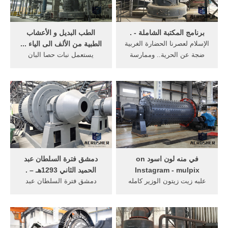
برنامج المكتبة الشاملة - .
الطب البديل و الأعشاب
الإسلام لعصرنا الحضارة الغربية
الطبية من الألف الى الياء ...
ضجة عن الحرية.. وممارسة
يستعمل نبات حصا البان
للهيمنة الثقافية أ. د. جعفر شيخ
للحساسية والذي يحضر باضافة
إدريس
خمسين ... 3 الى طعامهم
وعليه يمكن طحن ...
في منه لون اسود on
دمشق فترة السلطان عبد
Instagram - mulpix
الحميد الثاني 1293هـ – .
علبه زيت زيتون الوزير كامله
دمشق فترة السلطان عبد
في قدر مع ربع كيلو خوا جوا ...
الحميد الثاني. 1293هـ –
خمسين ساعه ...
1325هـ / 1876م – 1908م.
ماكينه+شاصي ...
تأليف. الدكتورة ماري دكران
سركو