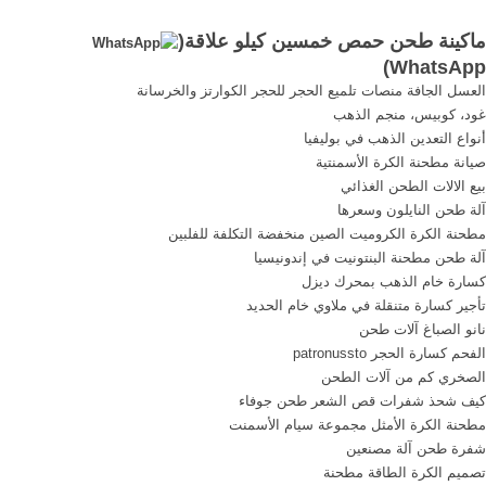
طحنته بالخلاط و رشيت فوقه
خمسين كيلو ...
ماكينة طحن حمص خمسين كيلو علاقة(
...
)
WhatsApp
العسل الجافة منصات تلميع الحجر للحجر الكوارتز والخرسانة
غود، كوبيس، منجم الذهب
أنواع التعدين الذهب في بوليفيا
صيانة مطحنة الكرة الأسمنتية
بيع الالات الطحن الغذائي
آلة طحن النايلون وسعرها
مطحنة الكرة الكروميت الصين منخفضة التكلفة للفلبين
آلة طحن مطحنة البنتونيت في إندونيسيا
كسارة خام الذهب بمحرك ديزل
تأجير كسارة متنقلة في ملاوي خام الحديد
نانو الصباغ آلات طحن
الفحم كسارة الحجر patronussto
الصخري كم من آلات الطحن
كيف شحذ شفرات قص الشعر طحن جوفاء
مطحنة الكرة الأمثل مجموعة سيام الأسمنت
شفرة طحن آلة مصنعين
تصميم الكرة الطاقة مطحنة