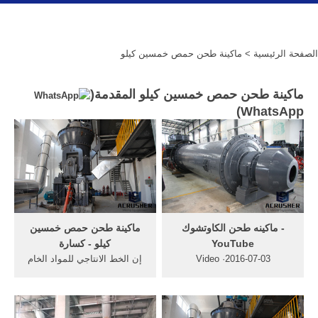
الصفحة الرئيسية
> ماكينة طحن حمص خمسين كيلو
ماكينة طحن حمص خمسين كيلو المقدمة(
)
WhatsApp
‫ماكينه طحن الكاوتشوك‬‎ -
ماكينة طحن حمص خمسين
YouTube
كيلو - كسارة
2016-07-03· Video
إن الخط الانتاجي للمواد الخام
embedded· ماكينة طحن حمص
يحتوي علي مغذي هزاز وكسارة
خمسين كيلوماكينة سن ماكينة
فكية وكسارة تصادمية وغربال
طحين ماكينة حمص سعة كيلو
هزاز ...