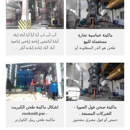
عجانة طحين .
ماكينة خماسية نجارة
آب أب اب آبا أبأ أبا آباء إباء
مستعملة للبيع
أبابا أباتشي إباحة إباحي إباحية
طحن هو الذر المطلوبة أو
آباد أباد إبادة إباده آبار ...
عملية تحطيم عند الحاجة
الحجم النهائي ... ماكينة
خماسية نجارة مستعملة ...
ماكينة صحن فول الصويا -
اشكال ماكينة طحن الكبريت
الشركات المصنعة .
- rockmill.pw
حمص أو فول مصري مقشور
ماكينة طحن رمل الكوارتز
منقوع ... ½ كيلو لحم مفروم
طحن بحث ماكينة طحن النباتات