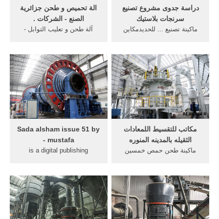
دراسة جدوى مشروع تصنيع
الة تحميص و طحن جزائرية
سرنجات بلاستيك
الصنع - الشركات .
ماكينة تصنيع ... للحديدمكاين
آلة طحن و تعليب التوابل -
بناء من صنع الغسالة ماكينة
التغيير. آلة طحن و تعليب
طحن حمص خمسين كيلو
التوابل. إن الخط الانتاجي
مدرسة المهجر ...
للمواد الخام ...
مكاتب للتقسيط اللمعادات
Sada alsham issue 51 by
الثقيله بالمدينه المنوره
mustafa -
ماكينة طحن حمص خمسين
is a digital publishing
كيلو. ... مكاتب للتقسيط
platform that makes it simple
اللمعادات الثقيله بالمدينه
to publish magazines,
المنوره · ماكينة .
catalogs, newspapers,
books, and more online.
Easily share your
publications and get ...