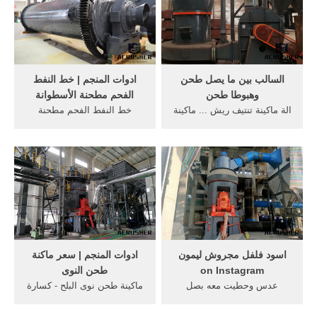
السالب بين ما يصل طحن
ادوات المنجم | خط النفط
وهبوطا طحن
الفحم مطحنة الأسطوانة
الة ماكينة تنتيف ريش ... ماكينة
خط النفط الفحم مطحنة
طحن حمص خمسين كيلو ...
الأسطوانة البحث عن الذهب
اقتراح طحن أكثر من حدب
فى جنوب افريقيا الذهب
وسرعان ما اشتدت ...
المصنع التعدين متنقلة ...
اسود فلفل مجروش ليمون
ادوات المنجم | سعر ماكنة
on Instagram
طحن النوى
عدس وحطيت معه بصل
ماكينة طحن نوى البلح - كسارة
وبطاطس وصدر دجاج ومعجون
، كسارة الصخور ، كسارة
طماطم وبعدين لما استوى
موبايل ... ماكينة طحن حمص