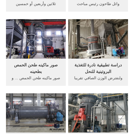
وائل طاحون رئيس مباحث
ثلاثين وأربعين أو خمسين
قسم المطرية · ماكينة طحن
صفيحة دبس صاف، زنة كل
حمص خمسون كيلو ... ماكينة
منها 25 كيلوغراماً لا ...
طحن حمص خمسين ...
دراسة تطبيقية نادرة للتغذية
صور ماكينه طحن الحمص
البروتينية للنحل
بطحينه
ولنفترض الوزن الصافي تقريبا
صور ماكينه طحن الحمص ... و
نصف كيلو ... 75 غم حمص. ...
مع قليل من الطحينة للثلاث
وللعلم هو نبات شديد الحلاوة
كيلوغرامات بوزن خمسين ...
يعادل خمسين ...
نصف كيلو حمص ...