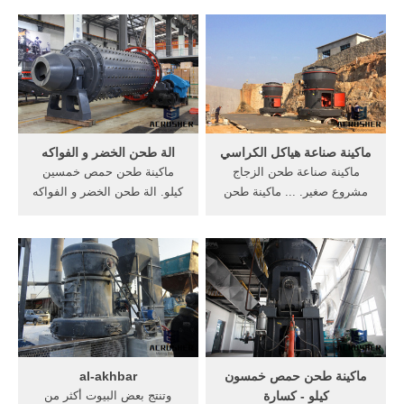
بنسبة ... ماكينة طحن الخرسانة
ماكينة ... اشكال ماكينه طحن
لإعادة ...
حمص ...
ماكينة صناعة هياكل الكراسي
الة طحن الخضر و الفواكه
ماكينة صناعة طحن الزجاج
ماكينة طحن حمص خمسين
مشروع صغير. ... ماكينة طحن
كيلو. الة طحن الخضر و الفواكه
حمص خمسين كيلو; شرح عن
» تصنيع ماكينة طحن رجيم
ماكينة بنزين ...
الفواكه و ...
ماكينة طحن حمص خمسون
al-akhbar
كيلو - كسارة
وتنتج بعض البيوت أكثر من