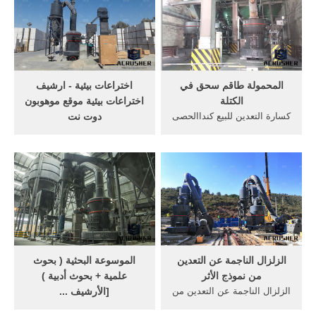
ومنتجات حوض السمك
"هويتنا المصرية"
البلاستيك بأفضل الأسعار في
Alibaba ... بيتا للبيع ... الطيف
الكامل الشعاب المياه المالحة
أدى ضوء حوض السمك ...
المحمولة طاقم سحق في
اختراعات بيئية - ارشيف
الكتلة
اختراعات بيئية موقع موهوبون
كسارة التعدين للبيع كنداالحصى
دوت نت
سحق آلات كندا كسارة للبيع,
البحرين أول دولة توضع في
المملكة العربية السعودية
مياهها الشعاب المرجانية
الذهب كسارة التعدين، مخروط
المطبوعة بتقنية 3d يشهد
محطم، كسارة الفحم إعادة
العالم أضخم موجة تبييض
لائحة الأسعار من معدات سحق
للشعب المرجانية، وفقا للإدارة
الحصى للالحصى سحق آلات ...
الوطنية للمحيطات والغلاف
الجوي. ... طائرة بدون طيار
للكشف عن ...
الزلزال الناجمة عن التعدين
الموسوعة البحثية ( بحوث
من نموذج الأثر
علمية + بحوث أدبية )
الزلزال الناجمة عن التعدين من
[الأرشيف ...
نموذج الأثر الآثار البيئية للتعدين
Jan 14, 2013· وقد استهوى