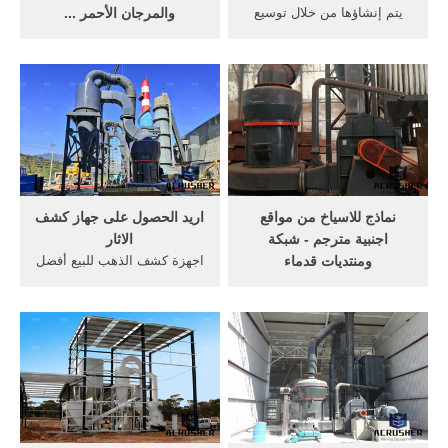
يتم إنشاؤها من خلال توسيع
والمرجان الأحمر ...
جزر موجودة، و تبنى على
البحث عن شركات تصنيع
قواعد الشعاب المرجانية
المرجان الأحمر الأسعار موردين
الموجودة، أو دمج عدة جزر
المرجان الأحمر الأسعار
طبيعية في جزيرة أكبر. نعرض
ومنتجات المرجان الأحمر
لكم في هذا المقال أجمل 10 .
الأسعار بأفضل الأسعار في
أكمل القراءة »
Alibaba. ... المرجانية للبيع. ...
سعر 2012 الشعاب المرجانية
نماذج للاسياخ من مواقع
اريد الحصول على جهاز كشف
اجنبية مترجم - شبكة
الاثار
ومنتديات قدماء
اجهزة كشف الذهب للبيع أفضل
له موقع على شبكة الإنترنت
اجهزة التنقيب عن . جهاز جديد
قائمة بعدد من LRLs اخرى
يحتوى على خمسة انظمه بحث
للبيع بما في ذلك ناقلات ... ،
متكاملة للكشف عن المزيد من
وكذلك الشعاب المرجانية،
كنوز الارض فيوجن التصويري
ومخابئ، وأية رواسب من
جهاز كشف المياه الجوفية
الذهب والمعادن الثمينة و / أو
فريش . اريد صور لاحسن
الأحجار الكريمة. ... ، وأظهرت
غسالات الصحون
أنه لا قدرة ...