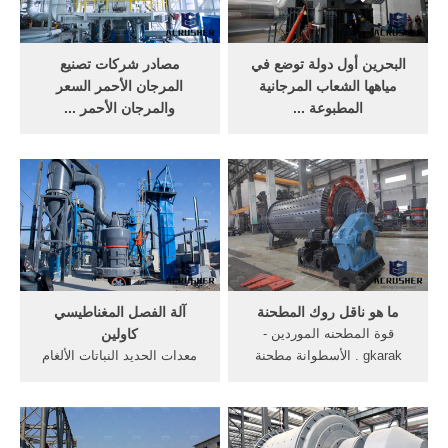
تعلم والإنفوغرافيك ...
البحرين أول دولة توضع في
مصادر شركات تصنيع
مياهها الشعاب المرجانية
المرجان الأحمر السعر
المطبوعة ...
والمرجان الأحمر ...
البحرين أول دولة توضع في
البحث عن شركات تصنيع
مياهها الشعاب المرجانية
المرجان الأحمر السعر موردين
المطبوعة بتقنية 3d . يشهد
المرجان الأحمر السعر ومنتجات
العالم أضخم موجة تبييض
المرجان الأحمر السعر بأفضل
للشعب المرجانية، وفقا للإدارة
الأسعار في Alibaba ... سعر
الوطنية للمحيطات والغلاف
2012 الشعاب المرجانية ...
الجوي.
جديد الصين أشكال دائرية للبيع
...
ما هو ناقل روك المطحنة
آلة الفصل المغناطيسي
قوة المطحنه الموردين -
كاولين
gkarak . الأسطوانة مطحنة
معدات الحديد النباتات الألغام
سري لانكا للبيع كيف يتم
للبيع. ويمكن استخدام آلة
تصنيعها الرمال · المعدات
الفصل المغناطيسي في إزالة
الموردين من الكويت · الطاحن
الحديد في الفحم، غير--
تأثير مانيك · ما هو رقصة في
المعادن ومواد البناء، . عروض