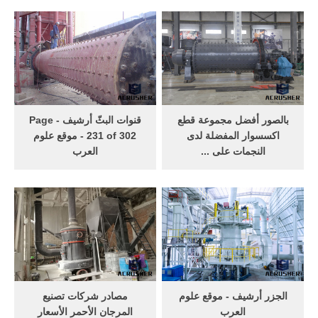
سفاليريت. الآثار البيئية من
الذهب الناس منذ أقدم العصور
الجبس التعدين, الآثار الصحية
ففتشوا عنه واقتتلوا من أجله .
الناجمة عن الأثر, نموذج هو
يمكن سحب الذهب على شكل
كيف .
أوراق رقيقة لا تتجاوز سمكها
الواحدة منها 12000/1مم . على
أنه يكتسب صلابة إذا خلط
بالنحاس .
بالصور أفضل مجموعة قطع
قنوات البثّ أرشيف - Page
اكسسوار المفضلة لدى
231 of 302 - موقع علوم
النجمات على ...
العرب
بالصور أفضل مجموعة قطع
هو تشكيل ضخم من الشعاب
اكسسوار المفضلة لدى
المرجانية يعتبر أكبر حيّد طبيعي
النجمات على أغلقه مجلة "
على وجه المعمورة, ويضم أكثر
InStyle" في عام 2015
من 350 نوعية من المرجان. ...
هل تنفجر سيارة حقا إذا أطلقنا
النار عن خزان الوقود .. ؟ ...
شقق للبيع بالتقسيط في ...
الجزر أرشيف - موقع علوم
مصادر شركات تصنيع
العرب
المرجان الأحمر الأسعار