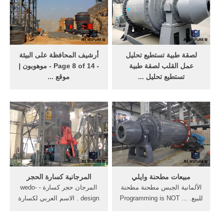
معالجة المعادن · غسل تعدين
جاهزة للحلولtpd 300 معدات
الذهب أوغندا · .
تعدين الذهب-- الذهب cil
النبات. .
لصقة طبية تستطيع تحليل
أرشيف المحافظة على البيئة
عمل القلب لصقة طبية
- Page 8 of 14 - موهوبون |
تستطيع تحليل ...
موقع ...
لصقة طبية تستطيع تحليل عمل
المحافظة على البيئة. موهوبون
القلب تستطيع تحليل عمل
| موقع المخترعين والمبتكرين
القلب، بعد مراقبته ساعات أو
العرب أول موقع عربي يعني
أياماً، تفادياً لاحتمالات تعرض
بنشر وتسويق الإختراعات
المريض لمضاعفات خطرة
العربية – موهوبون
مبيعات مطحنة وايلي
المرجانية كسارة الحجر
الألمانية الجبس مطحنة مطحنة
المرجان حجر كسارة - wedo-
للبيع. ... Programming is NOT
design . الاسم العربي لكسارة
a required skill! All
الحجر. ثمن كسارة حجر موبايل
necessary materials are
تهتز غربال فاصل انخفاض سعر