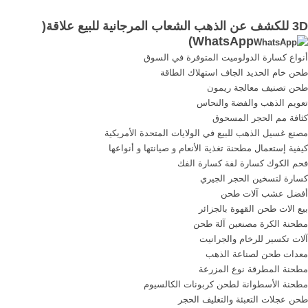
included such as 3D models,
كسارة الحجر هارد روك موبايل
3D للكشف عن الذهب الشعاب المرجانية للبيع علاقة(
graphics, music and more.
كسارة للبيع، السعر مصنع
)
WhatsApp
الحصول على السعر ... متى
تكسير الحجارة us $ 8000
أنواع كسارة الدولوميت المتوفرة في السوق
المنجم من الذهب بدأ الشعاب
مجموعة 1 مجموعة مجموعات
طحن خام الحديد الجاف استهلاك الطاقة
المرجانية ...
أدني الطلب مكان ...
طحن تصنيف معالجة ريمون
تعويم الذهب والفضة والنحاس
كثافة مم الحجر المسحوق
مصنع غسيل الذهب للبيع في الولايات المتحدة الأمريكية
كيفية إستعمال مطحنة تغذية الأنعام و صيانتها و أنواعها
فحم الكوك كسارة لفة كسارة الفك
كسارة لتسخين الحجر الجيري
أفضل عشب آلات طحن
بيع الات طحن القهوة بالجزائر
مطحنة الكرة مصنعين آلة طحن
آلات تكسير للرخام والجرانيت
معدات طحن لصناعة الذهب
مطحنة المطرقة نوع المزرعة
مطحنة الأسطوانة لطحن كربونات الكالسيوم
طحن عجلات التعبئة والتغليف الحجر