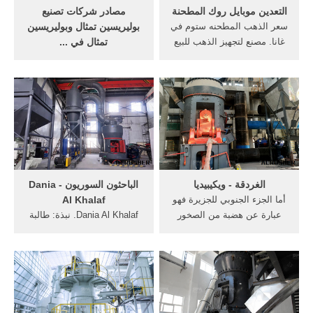
التعدين موبايل روك المطحنة
مصادر شركات تصنيع
سعر الذهب المطحنه ستوم في
بوليريسين تمثال وبوليريسين
غانا. مصنع لتجهيز الذهب للبيع
تمثال في ...
في جنوب أفريقيا - lm السلسلة
البحث عن شركات تصنيع
من المطحنة . البحرين
بوليريسين تمثال موردين
اليوم,سعر غرام الذهب في ليبيا
بوليريسين تمثال ومنتجات
الان,سعر غرام الذهب في
بوليريسين تمثال بأفضل
طرابلس ليبيا اليوم,سعر الذهب
الأسعار في Alibaba
عيار 21 .
الغردقة - ويكيبيديا
الباحثون السوريون - Dania
أما الجزء الجنوبي للجزيرة فهو
Al Khalaf
عبارة عن هضبة من الصخور
Dania Al Khalaf. نبذة: طالبة
المرجانية يتراوح منسوبها من 3
تطبيقات كيميائية، درست
إلى 6 أمتار ويحيط بسواحلها
الغرافيك ديزاين، متطوعة في
الشعاب المرجانية الساحلية،
مبادرة الباحثون السوريون في
وتمتد إلى الغرب حتى جزيرة
أقسام الديزاين، الفن والتراث،
أبو منقار وإلى الجنوب حتى ...
الطبيعة والبيئة، الفيزياء و
التغذية والغذاء. الأقسام: هل