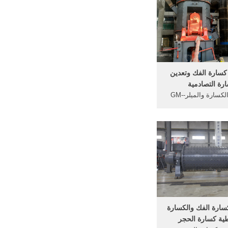
الجرانيت و الرخام
ذي يتفتت .
كسارة الفك وتعدين
رة التصادمية
الفرق بين الكسارة والميلر--GM
Mining Equipment. الفرق بين
ير كسارة ندش مطحنة
ين الكسارة المحورية
روط. كسارة الفك،
 محطم شركة تصنيع
حصول على الاقتباس .
سارة الفك والكسارة
ية كسارة الحجر