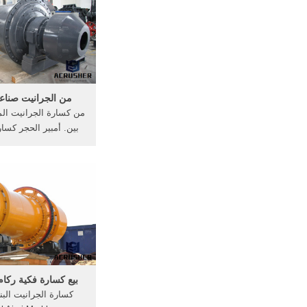
to STK Founded in
 has attained 124
ing the production of
ills over the past 30
rs 22 overseas ...
من الجرانيت صناع
من كسارة الجرانيت المت
بين. أمبير الحجر كسار
في الهند. التحدى فى ب
في مقال آخر في مكان 
لقد أبرزت مجلة آفاق ت
...
بيع كسارة فكية ركام