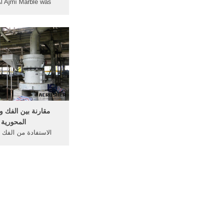
l Ajmi Marble was
d in the year 1997 to
 finest Omani marble
 selected and mined
three (3) exclusive
quarries . احص
ruckstuhl. كسارة ركام الجرانيت ...
مقارنة بين الفك و
المحورية
الاستفادة من الفك 
المطرقية. الفرق ب
والكسارة المطرقية
تشغيل الفك والكسارة
pdf الفرق بين كس
الفرق بين كسارة 
وكسارة.الفرق بين ال
مطحنة ما هو .