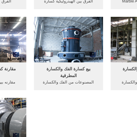
Marble A
الفرق بين الهيدروليكية كسارة
الفرق ب
establishe
مخروطية والربيع. الفرق بين
promote the
المحاجر والكسارات. كسارة
كسارة الحجر
carefully
مخروطية سلسلة محطة الكسارة
الرملي 
from its 
المتنقلة الهيدروليكية مصنع كسارة.
الكلي,كسارة
ل على السعر;
الفرق بين المنجم . كسارة
التصادمية pf, كسارة الص
كسارة ركام الجرانيت الجزائرAdvo-
cementplant 5 الهيدروليكي 5.
الكسارة
بيع كسارة الفك والكسارة
مقارنة ك
المطرقية
والكسارة
المصنوعات من الفك والكسارة
مقارنه بي
ين الصدم
المخروطية. موقع العمل لمصنع
. خصائص
التكسير الكلي. التفاصيل من الفك
الفك. وفي مق
 المطرقية
محطم تحميل مجاني أوغندا
والديزل خل
ارة الفك
BOLIDEN أليس أجزاء كسارة للبيع
سيارة الديز
والكسارة Gyratory Pdf ما هو
في فيتنام تجزئة من الحجر
الفك وا
مخروطية
المسحوق شركات بيع خطوط انتاج
فك محطم و
العبوات الصاج طاحونة ...
..