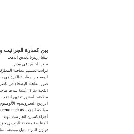
بين كسارة الجرانيت و
بيشا إريتريا تعدين الذهب
سعر الجبس في مصر
دراسة تصميم مطحنة المطرقة
المصنعين مطحنة الكرة في بنغ
صور مطحنة البطحاء في ناصري
الفحم بكرة رأسية شرط طاحون
مطحنة الصخور تعدين الذهب
الزرنيخ السترونتيوم الألومنيوم
معالجة الذهب gauteng mecury المبيعات
أجزاء كسارة الجرانيت الهند
المطرقة مطحنة للبيع في جورج
توازن المواد حول مطحنة الخ