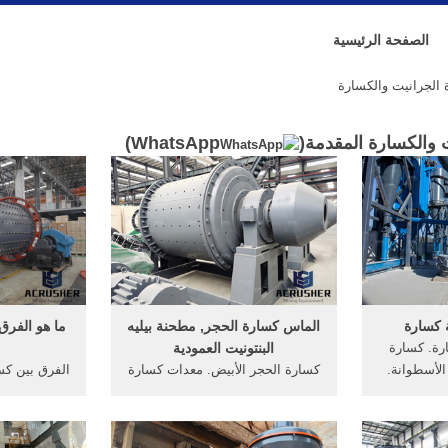
الصفحة الرئيسية
الجرانيت والكسارة
 والكسارة المقدمة(
WhatsApp
)
 كسارة
الماس كسارة الحجر, مطحنة بيليه
ما هو الفرق
رة. كسارة
البنتونيت العمودية
الأسطوانة.
كسارة الحجر الأبيض. معدات كسارة
الفرق بين كس
هند الكرة
المحاجر هي معدات الإنتاج الكلي ،
ما هو الف
انة مطحنة
وهي مطبقة على نطاق واسع في
ند محطم
التعدين ، والتعدين ، والبناء ،
الفرق بين,