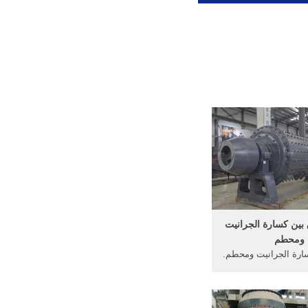
 بين كسارة الجرانيت
ومحطم
ارة الجرانيت ومحطم.
رق بين السيراميك و
البورسلين؟ Bayt Specialties ما هو
 و غالباً ما تكون من