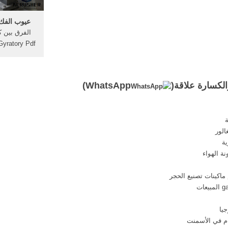
عيوب الفك 
الفرق بين ك
كسارة الفك
أو الفك محط
تبديل مز
الكسارة علاقة(
WhatsApp
)
الكسا
الور
ة
ة الهواء
 ماكينات تصنيع الحجر
يا
ام في الأسمنت