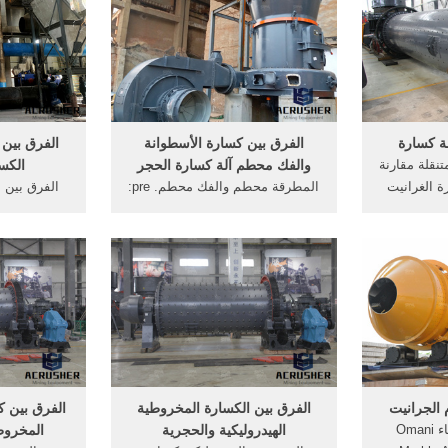
Welcome 
والصناعات الهيدروليكية والكيميائية.
كسارة طحن 
1987 STK
مطحنة مسحوق المعجون العمودية
ال
patents dur
crushers m
yea
ة كسارة
الفرق بين كسارة الأسطوانة
الفرق بين 
نقلة مقارنة
والفك محطم آلة كسارة الحجر
الكسا
ة الغرانيت
المطرقة محطم والفك محطم. pre:
انجالور على
طاحونة توريد, ما هو الفرق بين
أساس صناعة الجرانيت Litosonline
المطرقة محطم والفك, كسارة الفك
مخروط وتأث
آخر من هذا
الاسعار من الصين الرخام، الجبس
طحن. الفرق ب
واجه صناعة
مسحوق محطم توريد نوعية الفك,
وكسارة مخ
المطرقة محطم.
مخروط محطم
ذروتها . ال
 الجرانيت
الفرق بين الكسارة المخروطية
الفرق بين ك
كسارة الجرانيت البناء Omani
الهيدروليكية والحجرية
المخروط