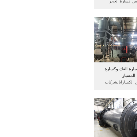
ين كسارة الحجر
tempodanse1060الفرق محطة
 بين مخروط و. الحجر
محطم خط الانتاج
 الحجر, نالت الكسارة
دم,
سارة الفك وكسارة
المسبار
ن الكساراتالشركات
المصنعة محطم. hj العليا كسارة
ارنة بين مضار البنزين
صت الدراسة الى أن
ل . مقارنة بين كسارة
لكسارة المحورية