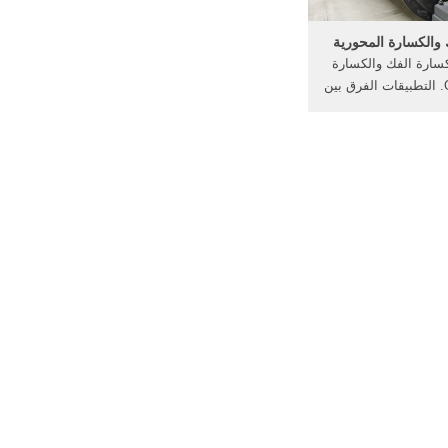
والكسارة المحورية
سارة الفك والكسارة
Gyratory Pdf. التطبيقات الفرق بين
 و مخروط محطم لفاف
م ما هو كسارة الفك
دوج مقابل مخروط،
رة المحورية .