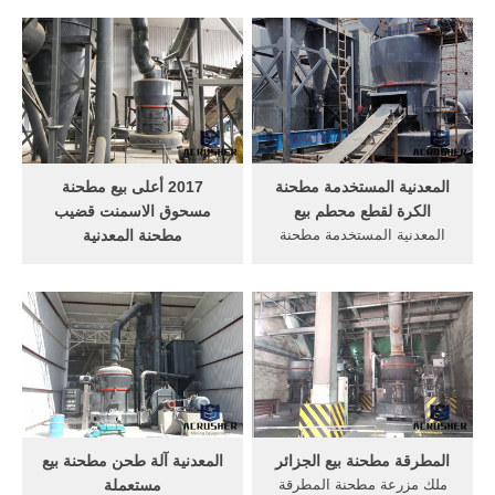
الغروانية المعدنية إلى. براءات
ترحيبا حارا لكم في الاتصال بنا
الاختراع الجديد الحجر الجيري
من خلال الخطوط الساخنة
المطرقة مطحنة موفرة من
وغيرها من وسائل الاتصال
Shanghai DingBo Heavy
الفورية.
Machinery Co., Ltd. من
الصين للتصدير إلي الدول ...
المعدنية المستخدمة مطحنة
2017 أعلى بيع مطحنة
الكرة لقطع محطم بيع
مسحوق الاسمنت قضيب
المعدنية المستخدمة مطحنة
مطحنة المعدنية
الكرة لقطع محطم بيعمطحنة
2017 أعلى بيع مزرعة المطرقة
الكرة المعدنية بيعمطحنة
مطحنة للبيعFeed Processing
لتجفيف المعدنية آلة
2017 أعلى بيع مزرعة المطرقة
الاستكشاف المعدنية للبيع
مطحنة للبيعus 4500سحق لهم
مطحنة الكرة الأنبوبية من نوع
في مسحوقعالية السرعة
مطحنة الفحم .
-مسحوق مطحنة تكلس الكتلة
المغوطه عند درجة حرارة
الدردشة على الانترنت
المطرقة مطحنة بيع الجزائر
المعدنية آلة طحن مطحنة بيع
ملك مزرعة مطحنة المطرقة
مستعملة