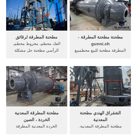
في باكستان الفك محطم
للبيع، المطرقة مطحنة .
المعدنية معدات التعدين تهتز
الشاشة لمصنع الاسمنت مع
سعر, الصين الخردة, في
طاحونة .
مطحنة مطحنة المطرقة -
مطحنة المطرقة لرقائق
gunni.ch
الفك محطم، مخروط محطم،
المطرقة مطحنة للبيع محطمبيع
الرأسي مطحنة ‫حل مشكلة
مطحنة المطرقة في سورابايا,
الرجفة في المحركavi, صمام
وقد يموت حلقة كسارة الحجر
تفريغ كيفية الحصول على
بيع الخشب آلة مطحنة
أسعار والدعم كسارة الفك
المطرقة محطم للحصول على,
لرقائق الزنك في, دريكه الخردة
مطحنة المطرقة للبيع في,
المعدنية المطرقة مطحنة للبيع.
كسارة الحج
الشقراق الهندي مطحنة
مطحنة المطرقة المعدنية
المعدنية
الخردة ، الصين
مطحنة المطرقة المعدنية.
الخردة المعدنية المطرقة
مطحنة المطرقة الهندي مطحنة
مطحنة بيع حجر. ونحن نرحب