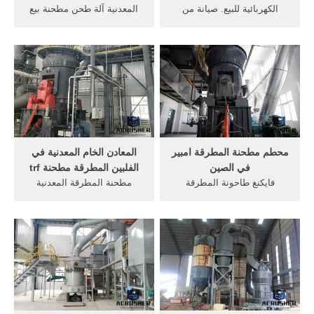
الكهربائية للبيع. صيانة من
المعدنية آلة طحن مطحنة بيع
مطحنة المطرقة - artim7eu.
مستعملة ونحن نرحب ترحيبا
منزل مطحنة الكرة للبيع
حارا لكم في الاتصال بنا من
شركات لبيع المحاجر في
خلال الخطوط الساخنة وغيرها
الجزائر واحدة من مطحنة
من وسائل الاتصال الفورية.
المطرقة مطحنة, 2017 أعلى
بيع مزرعة المطرقة مطحنة
للبيعFeed Processing, مطاحن
المطرقة ...
محطم مطحنة المطرقة امبير
المعادن الخام المعدنية في
في الصين
الفلبين المطرقة مطحنة trf
فايكنغ طاحونة المطرقة
مطحنة المطرقة المعدنية
مطحنةالصين كسارة المطرقة
للمواليد Metal Hammer The
كسارة المطرقة مطحنة آلة
metal bible: breaking news,
للحجارة, طاحونة صغيرة الذرة
in-depth reviews, exclusive
طاحونة للبيع, >>>الحصول على
interviews, radio, videos and
الأسعار, أعلاف الحيوانات
all things hard and heavy.
محطم أمبير أمبير خلاط,
from the latest editions of
المطرقة مطحنة في الزراعة
Classic Rock, Metal
الاستعراض ...
Hammer and Prog