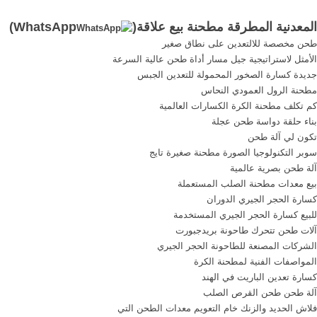
الجملة على الانترنت من باعة
مطحنة صغيرة للبيع في
المعدنية المطرقة مطحنة بيع علاقة(
WhatsApp
)
جملة . (بدون محرك) 9fq-320
المملكة المتحدة . الكرة
طحن مخصصة للالتعدين على نطاق صغير
المطرقة مطحنة/الذرة
مطحنة صغيرة للبيع في
الأمثل لاستراتيجية جيل مسار أداة طحن عالية السرعة
والخشب الفحم كسارة/
المملكة المتحدة طحن مطحنة
جديدة كسارة الصخور المحمولة للتعدين الجبس
طاحونة. us 330.00 / قطعة .
لمطحنة الكرة بيع شراء في
مطحنة الرول العمودي النحاس
المملكة المتحدة (99 ...
كم تكلف مطحنة الكرة الكسارات العالمية
بناء حلقة دواسة طحن عجلة
تكون لي آلة طحن
سوبر التكنولوجيا الصورة مطحنة صغيرة تايج
آلة طحن بصرية عالمية
بيع معدات مطحنة الصلب المستعملة
كسارة الحجر الجيري الدوران
للبيع كسارة الحجر الجيري المستخدمة
آلات طحن تتحرك طاحونة بريدجبورت
الشركات المصنعة للطاحونة الحجر الجيري
المواصفات الفنية لمطحنة الكرة
كسارة تعدين الباريت في الهند
آلة طحن طحن القرص الصلب
فلاش الحديد والزنك خام التعويم معدات الطحن التي