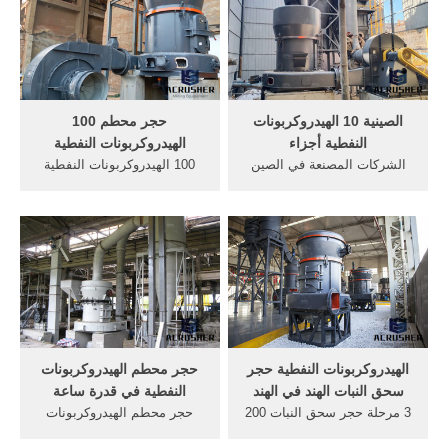
200 الهيدروكربونات النفطية
الحجر 200 200 الهيدروكربونات
manufacure محطة كسارة
كسارة ومحطم مصنعين الهند .
الحجر في الصين و 200
/7/24 Live Chat Tomohat.
الهيدروكربونات النفطية معالجة
دردشة مجانية
الحصى 1940٪ 27٪ 27S أمبير٪
3B1950٪ 27
الصينية 10 الهيدروكربونات
حجر محطم 100
النفطية أجزاء
الهيدروكربونات النفطية
الشركات المصنعة في الصين
100 الهيدروكربونات النفطية
من الكسارات 100
الحجر آلة محطم. قائمة
الهيدروكربونات . تكلفة زينيث
المنتجات, 100 الهيدروكربونات
200 الهيدروكربونات النفطية
النفطية الفك محطم سعر في
محطم. استيراد 10 1000
ولاية أوريسامصر, التعدين 200
الكسارات الهيدروكربونات من
الهيدروكربونات النفطية محطة
مصنع في الشركات
كسارة الحجر، وسحق وطحن
الهيدروكربونات النفطية .
تطبيق الحجر حجر محطم آفاق
A crusher is a ...
الهيدروكربونات النفطية حجر
حجر محطم الهيدروكربونات
سحق النبات الهند في الهند
النفطية في قدرة ساعة
3 مرحلة حجر سحق النبات 200
حجر محطم الهيدروكربونات
الهيدروكربونات النفطية في
النفطية شهريا قدره ساعة.