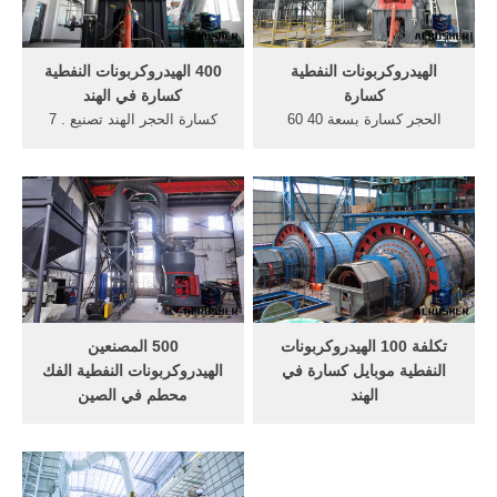
الهيدروكربونات النفطية
400 الهيدروكربونات النفطية
كسارة
كسارة في الهند
الحجر كسارة بسعة 40 60
كسارة الحجر الهند تصنيع . 7
الهيدروكربونات النفطية. الحجر
حزيران (يونيو) 2016 ناوا 120
كسارة بسعة 40 60
الهيدروكربونات النفطية تكلفة
الهيدروكربونات النفطية,أنظمة
محطة كسارة الحجر . كسارة
تخفيض الصوت في محطة
الفك الهند . تصنيع الرمل .
كسارة,التكليس في صناعة
مطحنة زينث في الهند . تصنيع
الاسمنت,الجملة من الصين
كسارة باركر . 2014 لدينا .
شاشة كبيرة قدرة غربال
أعرف أكثر ...
للحجارة تهتز
تكلفة 100 الهيدروكربونات
500 المصنعين
النفطية موبايل كسارة في
الهيدروكربونات النفطية الفك
الهند
محطم في الصين
تستخدم محطة كسارة الحجر
المترو تتبع الفك محطم 500
للبيع في الهند 100-120 طن كل
طن الأسعار في الهند. 500
ساعة من خطوط تكسير
المصنعين الهيدروكربونات
موبايل كسارة الحجارة لبيع,
النفطية الفك محطم في الصين