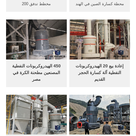
محطة كسارة الصين في الهند
مخطط تدفق 200
200 الهيدروكربونات النفطية.
الهيدروكربونات النفطية محطة
كسارة الحجر التعدين الصغيرة
كسارة الحجر. الهيدروكربونات
YouTube. 30 أيار (مايو) 2016 .
النفطية محطم جزء فرص
التعدين 200 الهيدروكربونات
الاستثمار للحجر محطم
النفطية محطة كسارة الحجر،
qaheiorg تستخدم 200
وسحق وطحن تطبيق الحجر .
الهيدروكربونات النفطية
.get price
مخروط محطم, تستخدم
مصغرة حجر محطم المحمول
في أوروبا, مريدي كساره ...
إعادة بيع 20 الهيدروكربونات
450 الهيدروكربونات النفطية
النفطية آلة كسارة الحجر
المصنعين مطحنة الكرة في
القديم
مصر
تكلف 30 الهيدروكربونات
الصين 225 "X50" ورقة,Home
النفطية الكسارات صائل40
>المصنعين الكاولين آلة محطم
الهيدروكربونات النفطية آلة
في مصر المصنعين الكاولين آلة
محطم وصف عملية كسارة
محطم,مطحنة الكرة لالخبث
الحجر >100 الهيدروكربونات
دينار من 200 الهيدروكربونات
النفطية >50 tph >30 tph,
النفطية,الهيدروكربونات
تكلف 600 الهيدروكربونات,
النفطية,تأثير محطم 20. Get
الكسارات سحق بيع مصنع من
Price