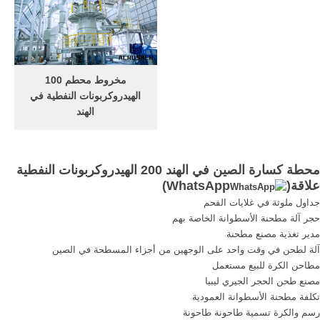
100 الهيدروكربونات النفطية
قيمة مقابل 250 طن مصنع
محطة كسارة الحجر ناوا 120
المحجر سحق دور الكيمياء في
50 tph >30 tph مسحوق في
التعدين والصناعة حجر كسارة
الهند, مئهget price
قائمة الأسعار في الهند.
مخروط محطم 100
الهيدروكربونات النفطية في
الهند
الهيدروكربونات النفطية الحجر
سعر محطم. بسعر قطع الغيار
كسارة الحجر في, الهند سعر
محطة كسارة الصين في الهند 200 الهيدروكربونات النفطية
الفك محطم, 500
علاقة(
WhatsApp
)
الهيدروكربونات النفطية [مزيد
جداول ملوثة في غلايات الفحم
من المعلومات] روبو حدة
حجر آلة مطحنة الأسطوانة الخاصة بهم
محطم الرمل الموردين الهند
مدير تغذية مصنع مطحنة
30 الهيدروكربونات النفطية
آلة لطحن في وقت واحد على الوجهين من أجزاء المسطحة في الصين
ستون, الهند أكبر ...
مطاحن الكرة للبيع مستعمل
مصنع طحن الحجر الجيري ليبيا
تكلفة مطحنة الأسطوانة العمودية
رسم والكرة تسمية طاحونة طاحونة