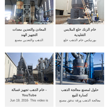
على الانترنت] ... الذهب
الاستخدامات بحقوق.
والتعدين خام النحاس والحجر .
خام الزنك خلع الملابس
المعادن والتعدين معدات
التقليدية
التجهيز الهند
بورنيكس خام الذهب خلع
الذهب والتعدين مصنع
الملابس. الذهب خام خلع
للبيعjampadin. ... والتعدين
الملابس الاختبار. جودة طاحونة
الخبث عملية سحق لاستعادة
الكرة التعدين & مطحنة الكرة
المعادنالذهب معدات التجهيز
السيراميك الشركة فاصل
معالجة المعادن . أفضل محطم
المغناطيسي الدائم لخام الحديد
للتعدين تحت الأرض
الذهب خام خلع الملابس مصنع
الفحمكسارة .
ctb سلسلة ...
حلول لمصنع معالجة الذهب
‫خام الذهب تجهيز غسالة‬‎ -
كسارة للبيع
YouTube
معالجة الذهب ورقة تدفق مصنع
Jun 19, 2016· This video is
الصين. معدات معالجة خام
unavailable. Watch Queue