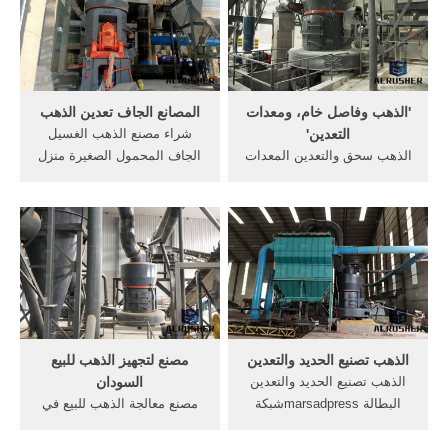
الذهب في بيرو . معالجة خام
مطرقة ...
تعدين حفرة النيكل المعدات.
'الذهب وفاصل خام، ومعدات
المصانع الجاف تعدين الذهب
التعدين'
شراء مصنع الذهب الغسيل
الذهب سحق والتعدين المعدات
الجاف المحمول الصغيرة منزل
- pogonaseu ... الذهب التعدين
شراء مصنع الذهب الغسيل
مصنع غسل 500 تف - iibf
الجاف المحمول الصغيرة
الكسارات المستعملة مصنع
ماكينات تعدين ومناجم . galeo
معالجة خام النحاس للبيع خام
المعدات والتعدين شركة ميغيل
الذهب غسل, معدات التعدين
البرتو
الذهب, [More/أكثر]
الذهب تصنيع الحديد والتعدين
مصنع لتجهيز الذهب للبيع
الذهب تصنيع الحديد والتعدين
السودان
البطالة marsadpressشبكة
مصنع معالجة الذهب للبيع في
المرصد الإخبارية مصر ودول
الصين ... الإعلان عن مصنع
عربية ترفض مراقبة منشآت
لتجهيز الذهب والتعدين. مصنع