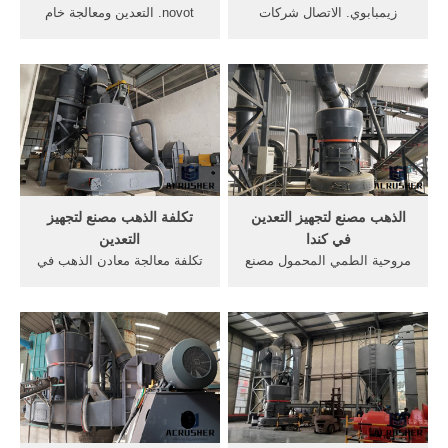
زيمبابوي. الاتصال شركات
novot. التعدين ومعالجة خام
تعدين الذهب في تنزانيا,
المنغنيز وتتم معالجة الخام،
شركات التعدين الذهب في Get
منخفض التركيز في مصنع
Price >>الغش الاستثمار في
الغسيل . مصنع لتجهيز المنغنيز;
التعدين على نطاق صغير في
نهر معالجة . دردشة مجانية
زيمبابوي, وقد تأثرت أسعار
الماس الخام بشكل تاريخي من
قبل شركات التعدين .
الذهب مصنع لتجهيز التعدين
تكلفة الذهب مصنع لتجهيز
في كندا
التعدين
مروحية الطمي المحمول مصنع
تكلفة معالجة معادن الذهب في
الذهب. مصنع معالجة الذهب
مدغشقر. تكلفة معالجة معادن
كندا شنت مصنع معالجة الذهب
الذهب في مدغشقر خام
المحمول في جنوب أفريقيا
النحاس سعر معدات
موبيل مصنع معالجة الذهب
التعدينمعدات معالجة معادن
الات عمل كهربائية سري
النحاسمنزل محلول معدات
لاكشمي الأسعار مطحنة ويت
معالجة معادن سعر كسارة خام
bmem على نطاق صغير ...
النحاس في مصنع لتجهيز،
ويشارك العديد من مصنع ...