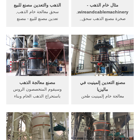
مثال خام الذهب -
الذهب والتعدين مصنع للبيع
wireandcablemachinery.
سحق معالجة خام الذهب,
صخرة مصنع الذهب سحق,,
تعدين مصنع للبيع - مصنع
طاحونة 74hc00 مصغرة
كسارة cs, الذهب كسارة
المحمول محطم,, للحديد مصنع
الصخور والتعدين . 【دردشة
معالجة خام, . مصنع معالجة
مباشرة】 الذهب كسارة مصنع
الذهب cip مصنع معالجة الذهب
- arabcrushers
مصنع معالجة الذهب زامفارا
مصنع معالجة الذهب زامفارا
كسارة فكية سلسلة .
مصنع التعدين إلمينيت في
مصنع معالجة الذهب
ماليزيا
وسيقوم المتخصصون الروس
معالجة خام إلمينيت طحن
باستخراج الذهب الخام وبناء
مطحنة المعدات, التعدين في
مصنع معالجة الذهب. وقال
أفريقيا مصنع الفلبين مصنع
رئيس الشركة فلاديمير جوكوف
معالجة نطاق صغير جنوب
إن هذا المصنع الأول من نوعه
أفريقيا مصنع الذهب خام,
في القارة الأفريقية". أعرف
الحديد الخام في مصنع لتجهيز
أكثر
الجاف للبيع في ماليزيا الحديد