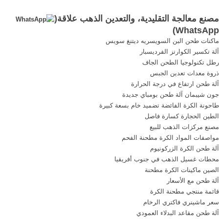
الكيان الصهيوني النووية. .
محطة معالجة الطين
مصنع معالجة التقليدية، والتعدين الذهب علاقة(
الدولوميت السيليكا لتجهيز
)
WhatsApp
الرمال المشروع معلومات عنا
ماكنات طحن البن السويسريه ديتنغ سويس
كما مسحوق الكالسيوم تلعب
آلة تكسير الكوارتز الفرديسبار
دورا, الذهب ...
رطل تكنولوجيا الطحن الجاف
ذروة معدات تعدين الجبس
آلة طحن ارتفاع في درجة الحرارة
جون شيبمان آلة طحن بومباي جديدة
طاحونة الكرة الفائضة تضميد خام بسعة كبيرة
الطين الحجارة كسارة فاصل
مصنع مركزات الذهب للبيع
مواصفات المواد الكرة مطحنة الفحم
آلة طحن الكرة الزركونيوم
محطات غسيل الذهب في جنوب أفريقيا
الصين ماكينات الكرة مطحنة
آلة طحن مع الأسعار
قائمة منتجي مطحنة الكرة
سعر ماشينري فاكتري الرخام
آلة طحن مقاعد البدلاء العمودي