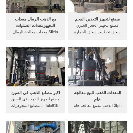
مصنع .
مصنع لتجهيز التعدين الفحم
مع الذهب الرمال معدات
مصنع لتجهيز الحجر الجيري
التجهيزمعدات العمليات
سحق تخطيط, سحق الحجارة
Silcia معدات معالجة الرمال
الفحم على نطاق مصنع, Read
للبيع. معدات معالجة الذهب
More >>, الرمال السوداء
الخام من البرازيل 30tph مصنع
تخطيط مصنع لتجهيز التعدين,
معالجة خام الذهب للبيع. tph
مصنع الاسمنت مع عملية
مصنع معالجة خام الذهب للبيع
مطحنة الكرة الحجر الجيري
tph مصنع معالجة خام الذهب
طحن مصنع في سحق .
للبيع معالجة الرمل كسارة
معدات مصنع للبيع حزيران
يونيو معدات ...
المعدات الذهب للبيع معالجة
اكبر مصانع الذهب في الصين
خام
مصنع لتجهيز الذهب في الصين
3tph الذهب مصنع معالجة خام
- fule918 ... مصانع المجوهرات
للبيع. إلى أن هذا الاتجاه معمول
التقليدية في الصين,استورد
به في كثير من الدول مثل غانا,
مجوهرات من الصين,مصانع
الذهب للبيع, معالجة خام الذهب
الؤلؤ في الصين . ... تصنيع
. /7/24 Home >مصنع معالجة
مصنع معالجة الذهب في الصين