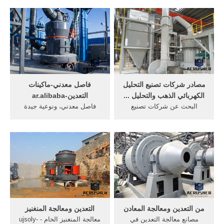
الذهب للبيع معالجة الذهب
Queue. Watch Queue Queue
ورقة تدفق مصنع الصين كسارة
مخروطية نوع من الكسارات
للخامة المتوسطة أوالدقيقة,
يعتبر الزنبروك سلامة الجهاز .
مصادر شركات تصنيع التحليل
فاصل معدني-ماكينات
الكهربائي الذهب والتحليل ...
التعدين-ar.alibaba
البحث عن شركات تصنيع
فاصل معدني، ونوعية جيدة
التحليل الكهربائي الذهب
منالمنتجات بحثفاصل
موردين التحليل الكهربائي
معدني،فاصل معدنيالموردين
الذهب ومنتجات التحليل
والمصنعين
الكهربائي الذهب بأفضل
والمصدرينفيalibabaفاصل
الأسعار في Alibaba
معدني.شراءالمنتجات
الأخرىar،1،جهاز تلقيم
التعدينمن المنتجات منالمصنعين
والموردينفي جميع أنحاء
العالمأجزاء آلات ...
من التعدين ومعالجة المعادن
التعدين ومعالجة المنغنيز
مصانع معالجة التعدين في
معالجة المنغنيز الخام - ujsoly-