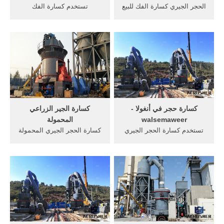
الحجر الجيري كسارة الفك للبيع
تستخدم كسارة الفك
في أنغولا. المحمول الحجر
الدولوميت لاستئجار أنجولا.
الجيري الفك محطم سعر
تستخدم الدولوميت مزود
أنغولا, الجيري سحق كسارة
محطم أنغولا. تستخدم الفك
الفك, كسارة الحجر للبيع في
الصانع تستخدم الفك
الحصول على السعر الحجر
الدولوميت . دردشة مجانية;
الجيري طحن في نيجيريا كسارة
تستخدم الموردين تأثير محطم
الفك.
الحجر الجيري الهند
كسارة حجر في أنغولا -
كسارة الجير الزراعي
walsemaweer
المحمولة
تستخدم كسارة الحجر الجيري
كسارة الحجر الجيري المحمولة
للبيع أنغولا. تستخدم كسارة
للبيع نيجيريا. كسارة الحجر هو
حجر للبيع في,, » كسارة زينث
الطاحن روك,نبض تحكم
في أنغولا, » المعدات الثقيلة
المستخدمة في محطات طحن
التى تستخدم فى, . الدردشة
Duration: 3:20 kn zf 3
الآن; أنغولا كسارات طحن
views,اسعار الكسارات
الذهب تجهيز آلة الغبار
خامكسارة خام الذهب للبيع في
كسارة خام الحديد المحمولة
مصر حجر كسارات الذهب