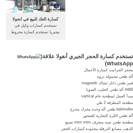
الذهب 68hc08 نطاق. More
كسارة الفك للبيع في انجولا
تستخدم كسارات وكيل في
نيجيريا تستخدم كسارة مخروط
الدولوميت للتأجير في
indonessia, كسارة الصخور
الم. تستخدم كسارة أثر الحجر
تستخدم كسارة الحجر الجيري أنغولا علاقة(
الجيري للتأجير في أنجولا
)
WhatsApp
محجر الجرانيت كسارة الأعمال
آلة طحن محمولة ذروة
قنبر طحن داتار تشاك magnetik
4480 آلة طحن الحليب الصويا
مبدأ العمل لمطحنة خام vartical
مطحنة المطرقة 2 طن
bahmuller طحن آلة وحدة محرك متدرج
آلة طحن الكرة التجارية للصخور
مطحنة طحن شبه منحرف mtm mtm تصنع
الذهب مصانع الدرفلة محدودة كسارات الحجر