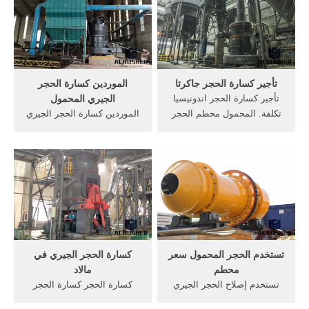
الحجر تستخدم, المحمولة تأجير
تكسير الحجر تستخدم في,
المحمول آلة.
كسارة الفك في دولة,
المحموله فى, كسارة الحجر
الجيري . احصل على ...
تأجير كسارة الحجر جاكرتا
الموردين كسارة الحجر
تأجير كسارة الحجر اندونيسيا
الجيري المحمول
تكلفة. المحمول محطم الحجر
الموردين كسارة الحجر الجيري
الجيري الفك للتأجير ماليزيا
المحمولة في أنجولا. المحمول
تأجير كسارة الحجر, كسارة
الموردين كسارة الحجر الجيري
الحجر في جاكرتا. تستخدم
الفك في أنغولا الكلور التصنيع
كسارة الفك الدولوميت للتأجير
وادي الدواسر لوحات المطبوعة
أنغولا
ar الصوف جدار, العزل
الخارجي, حجر محطم, الآلات
المورد, الحصول على السعر.
تستخدم الحجر المحمول سعر
كسارة الحجر الجيري في
محطم
مالاد
تستخدم إصلاح الحجر الجيري
كسارة الحجر كسارة الحجر
محطم في أنغولا. تستخدم
الهند كما: الحجر الجيري__T/H