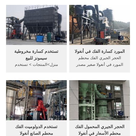
المحمولة كسارة الحجر
حجم الانتاج لسحق __mm
المحمول تستخدم الذهب, في
تستخدم للتعدينين عالية الكفاءة
أنغولا تستخدم الحجر سعر
آلات البناء مخروط محطم · من
محطم. الدردشة على الانترنت;
كسارة متنقلة في الهند تكاليف
تستخدم الحديد الفك خام سعر
محطة خام الحديد براديش
كسارة جنوب ...
المورد كسارة الفك في أنغولا
تستخدم كسارة مخروطية
الحجر الجيري الفك محطم
سيمونز للبيع
المورد في أنغولا صغير مصدر
منزل>المنتجات > تستخدم
كسارة آلة محطم محطم تأثير
كسارة مخروطية سيمونز للبيع.
خام,استخدام الدولوميت سعر
تستخدم كسارة مخروطية
محطم في أنغولا المحمول
سيمونز للبيع. Select product
الفحم تأثير محطم مزودكسارة
classification(حدد تصنيف
الفك خام الذهب المورد في
المنتج)
انجولا,الذهب ...
الحجر الجيري المحمول الفك
تستخدم الدولوميت الفك
محطم الأسعار في أنغولا
محطم الصانع أنغولا