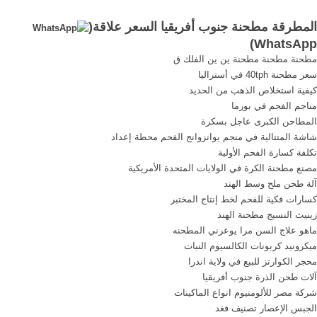
أفريقيا ...
المطرقة مطحنة جنوب أفريقيا السعر علاقة(
)
WhatsApp
مطحنة مطحنة مطحنة ين ين الفلك ق
سعر مطحنة 40tph في أستراليا
كيفية استخلاص الذهب من الحديد
مناجم الفحم في بورما
المطاحن الكبرى عاجل بسكرة
شاشة المتتالية في منجم يوانزوانج الفحم محطة إعداد
تكلفة كسارة الفحم الأولية
مصنع مطحنة الكرة في الولايات المتحدة الأمريكية
آلة طحن ملح وسط الهند
كسارات فكية للفحم لخط إنتاج المختبر
زينيث النسيج مطحنة الهند
ماهو علاج السن مرا يوعرني المطحنه
ميكرونيد كربونات الكالسيوم النبات
محجر الكوارتز للبيع في ولاية اندرا
آلات طحن الذرة جنوب أفريقيا
شركة مصر للألومنيوم انواع الماكينات
الجبس الإعصار تصنيف فغد