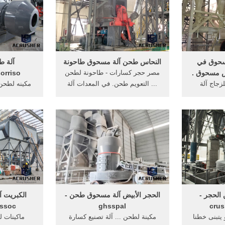
مسحوق في
النحاس طحن آلة مسحوق طاحونة
آلة ط
بس مسحوق .
مصر حجر كسارات - طاحونة لطحن
orriso
زجاج آلة
... التعويم طحن. في المعدات آلة
مكينه لطحن
أنبوب مطحنة
مسحوق ... >> احصل على ...
ماكنة طحن 
م في ...
طحن الحب
الحجر -
الحجر الأبيض آلة مسحوق طحن -
الكبريت 
yssoc
ghsspal
crus
يتبنى خطنا
مكينة لطحن ... آلة تصنيع كسارة
ماكينات ل