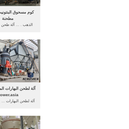
كوم مسحوق البنتوني
مطحنة
الذهب . ... آلة طحن 
مختبر آلة الكرة مطح
الكواكب الكرة مطحنة 
...
ower.asia
آلة لطحن البهارات ...
الفلفل الأبيض من 
الفلفل الاسود بعد أنتز