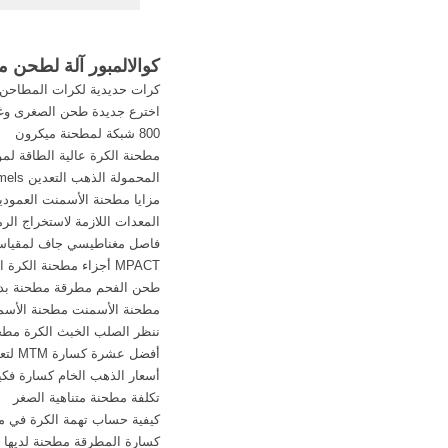
لإنتاج الأسمنت بالطر
3000 طن آلة الدحرجة لطحن ...
كوالالمبور آلة لطحن 
كرات حديدية لكرات المطاحن 
اخترع جديدة طحن الصغرى وغ
800 شبكة لمطحنة ميكرون
مطحنة الكرة عالية الطاقة لمو
المحمولة الذهب التعدين trommels
مزايا مطحنة الأسمنت العمودي
المعدات اللازمة لاستخراج الرم
فاصل مغناطيسي جاف لمقياس
MPACT أجزاء مطحنة الكرة الحديد
طحن الفحم مطرقة مطحنة ب
مطحنة الأسمنت مطحنة الأسم
ننظر الصلب الخبث الكرة مطح
أفضل عشرة كسارة MTM لتعدين الفحم
أسعار الذهب الخام كسارة فك
تكلفة مطحنة متناهية الصغر
كيفية حساب تهمة الكرة في مص
كسارة المطرقة مطحنة لديها