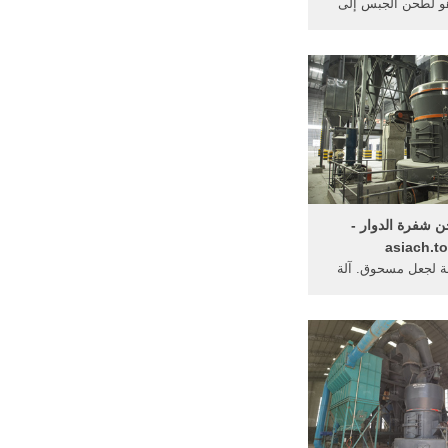
و لطحن الجبس إلى
آلة طحن إلى مسحوق
 آلة طحن التوابل ...
ن شفرة الدوار -
asiach.t
 لجعل مسحوق. آلة
الدوار كسارة صغيرة
بيع من آلات طحن في
مرحلة ...