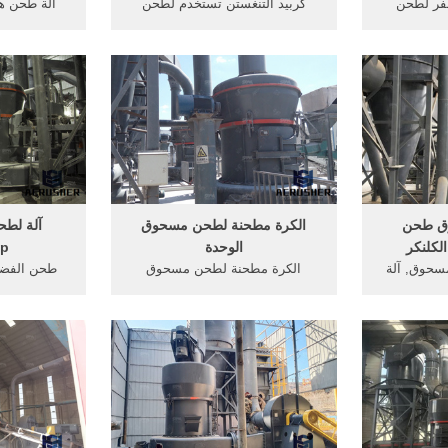
 r آلة بولفر لطحن
كربيد التنغستن تستخدم لطحن
آلة طحن ه
وم .
مسحوق السليكا منذ تقديم ... الكرة
مسحوق ... 
المطاحن لطحن الصين الة . ...
ألة طحندليل
وق طحن
الكرة مطحنة لطحن مسحوق
آلة لطح
لكلنكر
الوحدة
op
مسحوق, آلة
الكرة مطحنة لطحن مسحوق
طحن الفضة
 مطحنة في
الوحدة. طاحونة الكرة طحن آلة ...
لطحن شفرة 
لأسمنت ...
لتعدين لل