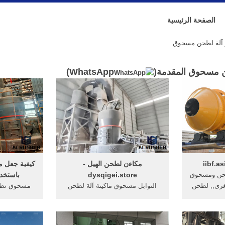
الصفحة الرئيسية
ر آلة لطحن مسحوق
حن مسحوق المقدمة(
WhatsApp
)
مكاءن لطحن الهيل -
كيفية جعل م
حن ومسحوق
dysqigei.store
باستخد
آلة الصغرى,, لطحن
التوابل مسحوق ماكينة آلة لطحن
مسحوق تطبيق
الالة arstonecrusher scm على
التوابل قصب السكر آلة
طحن هو لطح
طحن.mianyang liuneng
الجبس الخام، 
الجملةيستخدم ...