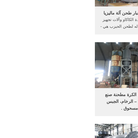
بار طحن آلة ماليزيا
 الكاكاو وآلات تجهيز
له لطحن الحبزب هي -
ets-poweras
 الكرة مطحنة صنع
 الرخام، الجبس
سحوق .
عار آلات مطحنة . آلة
في وقت واحد من ...
سحوق آلة–كسارة ...