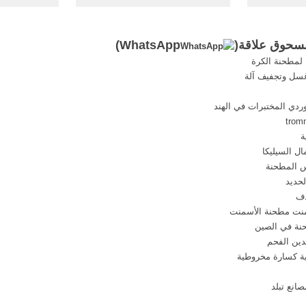
يقة الجافة
الحجر الدولوميت مسحوق آلة طحن
المنتجات
غير مركز آلة طحن الإسمنت في ...
والمنتجاتال
في
مسحوق علاقة(
WhatsApp
)
لمطحنة الكرة
سل وتجفيف آلة
ردي المختبرات في الهند
ة
ال السيليكا
 المطحنة
دف
نت مطحنة الأسمنت
نة في الصين
ية كسارة مخروطية
انع تبلد