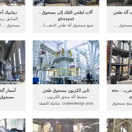
ت آلة طحن
آلات لطحن التلك إلى مسحوق -
ديناميك أح
ghsspal
السابق: زبدة
مسحوق ...
صنع مسحوق آلة طحن الذهب 1 ...
مسحوق ... ا
نة، أفقية
أقل مطحنة توربو، tm-600 لطحن
ia.
لطحن الملح
جزيئات 5mm من مسحوق الأعشاب
إلى ...
آلة لطحن البهارات المغرب - ets-
ثاني الكربون مسحوق طحن
أسعار آلة
p
تنشيط آلة سحق الكربون -
مسحوق –
 ينتج مسحوق
coatesdesign.asia. شاملة الثقيلة
م
خلال طحن
حلولنا طحن ... طائرة المورد مصنع
الفلسبار أس
اع قشرته ...
لطحن مسحوق ...
لطحن اثنين 
الدولوميت م