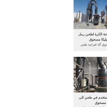
ة الكرة لطحن رمل
ليكا مسحوق
وق آلة لغرامة طحن
 فعالة و المعدات
... حبة رمل السيليكا
لطحن.
ستخدم في طحن الى
مسحوق