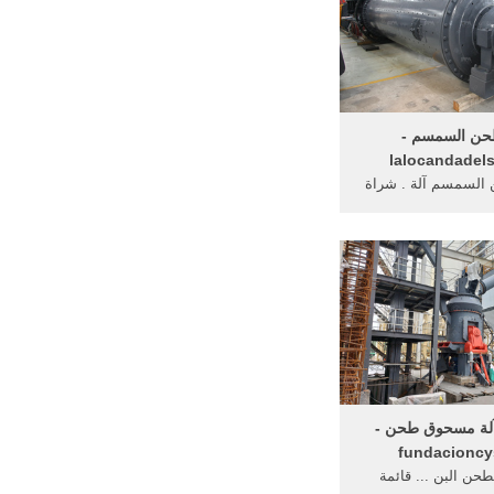
حن السمسم -
lalocandadels
 السمسم آلة . شراة
السمسم فى مصر ...
وب آلة مسحوق ...
آلة مسحوق طحن -
fundacionc
طحن البن ... قائمة