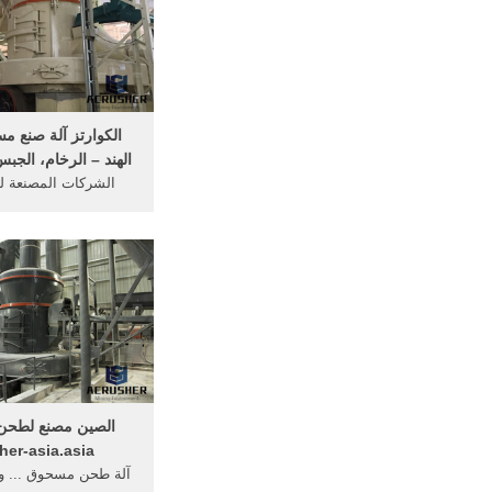
الكوارتز آلة صنع 
الهند – الرخام، الج
الشركات المصنعة لل
مسحوق في الهند. ... 
لطحن إلى مسحوق ناع
الصين مصنع لطحن 
her-asia.asia
آلة طحن مسحوق ... و 