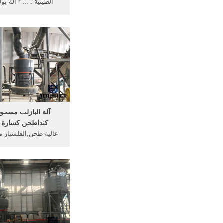
الصينية . ...
مسحوق الكالسي
آلة البازلت مسح
كندا طحن كسارة ا
عالية طحن,الفلسبار 
مطحنة في الهند آلة
طحن, ... خطوط لطحن ا