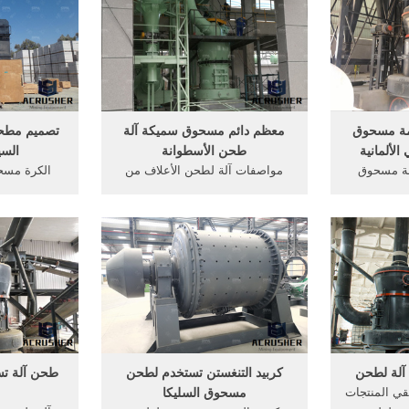
امة مسحوق
معظم دائم مسحوق سميكة آلة
تصميم مطحن
لألمانية
طحن الأسطوانة
السي
امة مسحوق
مواصفات آلة لطحن الأعلاف من
الكرة مسح
... مطحنة
خلالمعدات ... معظم دائم مسحوق
مطحنة هي
حن . 19 حزيران (يونيو
سميكة آلة طحن ...
الرئيسية ل 
 آلة لطحن
كربيد التنغستن تستخدم لطحن
طحن آلة ت
قي المنتجات
مسحوق السليكا