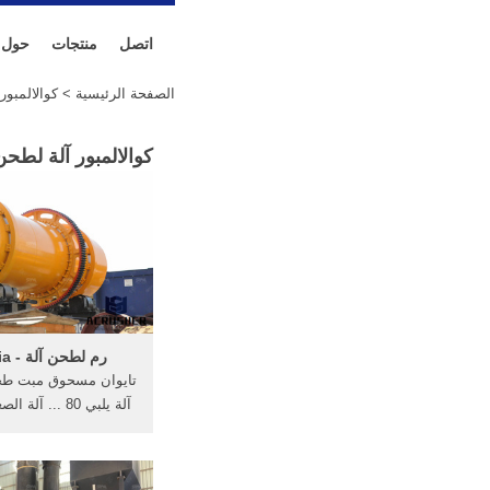
اتصل
منتجات
حول
الصفحة الرئيسية
> كوالالمبو
كوالالمبور آلة لط
رم لطحن آلة - iibf.asia
تايوان مسحوق مبت ط
آلة يلبي 80 ... 
الصغري ...