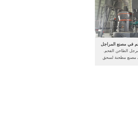
م المسحوق (انفجار
نة الجير (الألومينا)،
سة مع مسحوق الحجر,
 دليلنموذج ...
م في مصنع المراجل
رجل الطاحن الفحم.
 مصنع مطحنة لسحق
نات طحن ماكينة تغذية
 كبيرة من تغذية ضرار
المبردة جرة مطحنة الموردين 2017
. .