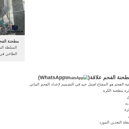
لكرة ال
والتي توفر من مطحنة طحن الفحم ،
محطة الفح
على التوالي.
الأخضر) مطح
الطريق ملمو
تحميل
مطحنة الفح
السلطة الم
الطاحن في
الفحم . ماكي
الخامات كتل
نة الفحم علاقة(
WhatsApp
)
ية الفحم هو المفتاح لعمل جيد في التصميم لإعداد الفحم النباتي
رة مطحنة الكرة
ق
يد
رة
قلة التعدين المورد