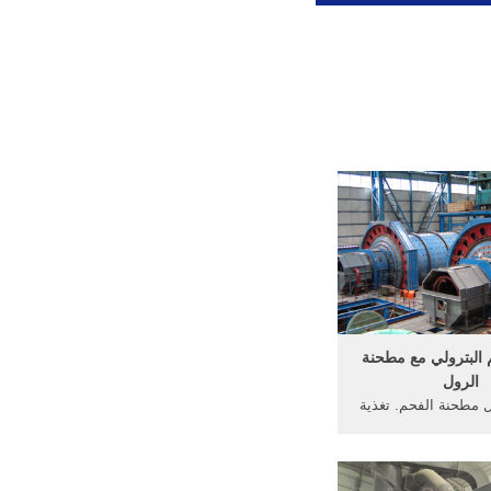
البترولي مع مطحنة
الرول
مطحنة الفحم. تغذية
 باور بوينت البائع
ة كسارة فيمصر من
حم في محطة توليد,