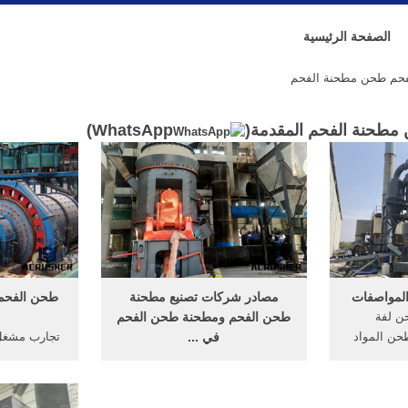
الصفحة الرئيسية
حم طحن مطحنة الفحم
مطحنة الفحم المقدمة(
WhatsApp
)
لمواصفات
مصادر شركات تصنيع مطحنة
طحن الفحم 
ن لفة
طحن الفحم ومطحنة طحن الفحم
حن المواد
في ...
تجارب مشغل 
لفة 13 حزيران (يونيو) 2016 في
هناك 684 مطحنة طحن الفحم من
مشغل مطحنة
وك، والفحم،
المورِّدين في آسيا. أعلى بلدان
الحجر محط
 طحن فحم
العرض أو المناطق هي الصين ،
مطحنة الف