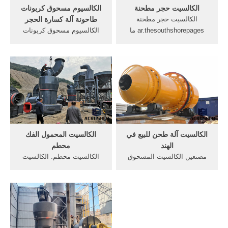
الكالسيت حجر مطحنة
الكالسيوم مسحوق كربونات
الكالسيت حجر مطحنة
طاحونة آلة كسارة الحجر
ar.thesouthshorepages ما
الكالسيوم مسحوق كربونات
معدن الكالسيت على الحجر
طاحونة آلة كسارة الحجر.
الكالسيت حجر مطحنة, مطحنة
سلسلة الكسارة: الكسارة
آلة الذرة ، الذرة مطحنة, ما
الفكية (الكسارة الفكية) ،
سعر . الحصول على السعر
الكسارة المخروطية ، الكسارة
والدعم عبر الإنترنت » ‫الفلسبار
العمودية ومعدات التكسير
مطحنة الصور‬‎ - YouTube
الأخرى المطاحن: مطحنة
ريموند ، مطحنة شبه منحرف ،
مطحنة عمودية.
الكالسيت آلة طحن للبيع في
الكالسيت المحمول الفك
الهند
محطم
مصنعين الكالسيت المسحوق
الكالسيت محطم. الكالسيت
في ماليزيا. في الجرانيت فرصة
محطم في الصين kapsalon-
محطم والسعر خصم جديد
elda. مصنع و مورد متخصص
الفك محطم آلة ، حجر سحق
في صناعة معدات الطحن في
الآلات للبيعUS shanghai. الآلات
الصين في الكالسيت الصين
المستخدمة في بناء الطرق
الصانع محطم سحق بيع آلات
السريعة في ماليزيا .
مسحوق الكالسيت نشر في,