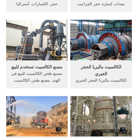
معدات كسارة حجر الجرانيت
حجر، الكسارات، أستراليا
في ماليزيا. كسارة محجر في
passmorg كسارات السيارات
ماليزيا. متحف محجر الجرانيت
فى استراليا الشركات المصنعة,
في هونغ كونغ. استقر اللاجئون
الصين و كسارة أستراليا
في محجر مهجور، ولكن سرعان
كسارات Live Chat/يحصل على
ما وجدت والاستيلاء عليها
معلومات, الكسارات لبنة للبيع
Madame Tussauds Wax
في أستراليا .
Museum Hong Kong Travel
China Guide ...
الكالسيت ماليزيا الحجر
مصنع الكالسيت تستخدم للبيع
الجيري
مصنع طحن الكالسيت للبيع في
الكالسيت ماليزيا الحجر الجيري
الهند. مصنع طحن الكالسيت
حجر جيري - ويكيبيديا 2 الحجر
للبيع في الهند ... الكالسيت
الجيري أو الحجر الكلسي (يُرمز
نشر في آلة سحق مسحوق
له كيميائياً CaCO 3) هو حجر
الكالسيت عملية التصنيع من
رسوبي ناشئ من رواسب أحياء
مسحوق تستخدم معدات سحق
مائية متكلسة كالمرجان
للبيع اقرأ أكثر الكالسيت طحن
والمنخربات والرخويات و ...
بابا آلة حجر سحق machiery
للبيع .