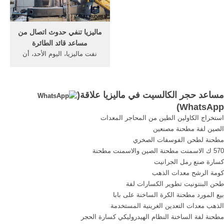
آلة سحق الساخنة محطم,طحن
سحق الكالسيت; الكالسيوم
الصين ...
ماليزيا تنفي حدوث اتصال من
مساعد قائد الطائرة
نفت ماليزيا، اليوم الأحد، أن
يكون مساعد قبطان
مساعد حجر الكالسيت في ماليزيا علاقة(
)
WhatsApp
استخراج الكاولين الطين من المحاجر المعدات
الصين لفة مطحنة مصنعين
مطحنة لطحن الفوسفات الصخري
570 ك الاسمنت مطحنة الصين والاسمنت مطحنة
كسارة صنع رمل الجرانيت
كومة الرشح معدات الذهب
طحن البنتونيت تطوير الكسارات لفة
بيع المورد مطحنة الكرة الساخنة على بابا
الذهب معدات التعدين الغرينية المستخدمة
مطحنة لفة الساخنة النظام الهيدروليكي كسارة الحجر