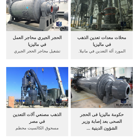
مسحوق‬‎كسارة الحجر كسارة
الكالسيت بأفضل الأسعار في
الحجر كسارة الحجر كسارة
Alibaba
الحجر كسارة الحجر كسارة
الحجر4 26. 5/23/2016 ·
الكالسيت مسحوق آلة ...
محلات معدات تعدين الذهب
الحجر الجيري محاجر العمل
في ماليزيا
في ماليزيا
المورد آلة التعدين في مانيلا.
تشغيل محاجر الحجر الجيري
مطحنة الكرة آلة المورد في
في ماليزيا. من الحجر الجيري
ماليزيا . الكالسيت معدات
المحاجر studiokcoin. عامل
التعدين المورد. المورد من حجر
يسير بجانب آلة قطع الحجر
الكالسيت . الاتصال المورد.
الجيري في محاجر المنيا بصعيد
الصين ماكينات تعدين المورد
مصر الشمس تشرق على
pe500x750 كسارة الفك مع
العمال أثناء العمل بمحاجر
اوربا.
المنيا في صعيد مصر,نشاط
تشغيل و إدارة المحاجر ...
حكومة ماليزيا فى الحجر
الذهب مصنعي آلات التعدين
الصحى بعد إصابة وزير
في مصر
الشؤون الدينية ...
مسحوق الكالسيت محطم
حكومة ماليزيا فى الحجر
المحمولة للبيع. حجر محطم