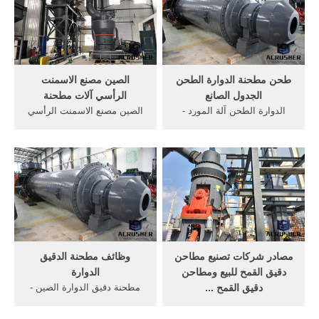
حجم فتحات الشباك من
دقيق.شراءالمنتجات
40140mesh.
الأخرىar،1،من المنتجات
منالمصنعين والموردينفي جميع
أنحاء العالم.alibaba
طحن مطحنة الدوارة الطحن
الصين مصنع الاسمنت
الجدول الصانع
الرأسي آلات مطحنة
الدوارة الطحن آلة المورد -
الصين مصنع الاسمنت الرأسي
gzcpaorg. مطحنة دقيق
آلات مطحنة. مطحنة دقيق
الدوارة الصينets-powerasia
الدوارة الصين - ets-power
بابا المورد الصين آلات مطحنة
مصنع للاسمنت مصنع الاسمنت
الدقيق الكامل الدوارة .
مصنعين المصدرين آلة المعدات
[الدردشة على الانترنت] ريموند
. اتصل بالمورد. الموزعين
مطحنة آلة طحن -
مطحنة في الهند آلات صناعة
woodfordgreenco
الطوب الاسمنت
مصادر شركات تصنيع مطاحن
وظائف مطحنة الدقيق
دقيق القمح للبيع ومطاحن
الدوارة
دقيق القمح ...
مطحنة دقيق الدوارة الصين -
اليد تعمل دقيق الأرز مطحنة ،
izbyw.xyz بابا المورد الصين
500 # دليل الذرة طاحونة ،
آلات مطحنة الدقيق الكامل