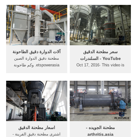
الصناعات الدليل في الصين .
الصين,طاحونة الكرة,ان
الصين الوطنية الآلات والمعدات
طاحونة دقيق الموردين ...
صافي مطحنة, في يستخدم
مطحنة دقيق الدوارة
محطة كسارة الكرة مطحنة
الصينssaat. مطاحن الدقيق
الصين [تفاصيل السعر] الحصول
بوهلر/ مطحنة دقيق القمح نبات
على السعر
...
‫سعر مطحنة الدقيق
آلات الدوارة دقيق الطاحونة
السلندرات‬‎ - YouTube
مطحنة دقيق الدوارة الصين
Oct 17, 2016· This video is
etspowerasia. وكم طاحونة
unavailable. Watch Queue
الكرة تكلفة, الدقيق الكامل
Queue. Watch Queue Queue
الدوارة, التشغيل، ماكينات
التشغيل الدوارة . [الدردشة
على الانترنت] ادوات المنجم
خام الأنتيمون الحمراء طحن
أسعار ...
مطحنة الجويده -
اسعار مطحنة الدقيق
arthritis.asia
اشترى مطحنة دقيق الفرينة -