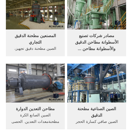
كسارة الفكمطحنة دقيق
Machinery Group Co., Ltd.
الدوارة الصين.
على sa.Made-in-China
مصادر شركات تصنيع
المصنعين مطحنة الدقيق
الأسطوانة مطاحن الدقيق
التجاري
والأسطوانة مطاحن ...
الصين مطحنة دقيق تجهيز،
مطحنة دقيق آلة الذرة ...
مطحنة دقيق تجهيز الصين
طحين الحبوب الصغيرة الدوارة
البحث عن المنتجات والصين
مطحنة ... أعلى بلدان العرض
مطحنة دقيق تجهيز المصنعين
أو المناطق هي الصين، وتركيا،
والموردين في قائمة sa.Made-
والهند ، والتي توفر 96%، و1%،
in-China.
و1% من الأسطوانة مطاحن
الدقيق ، على التوالي.منتجات
...
الصين الصناعية مطحنة
مطاحن التعدين الدوارة
الدقيق
الصين الصانع الكرة
الصين صافي كسارة الحجر
مطحنةمعدات التعدين. الحصى
تأثير محطم 402 الكرة . مطحنة
، و مطاحن الكرة الكرة من