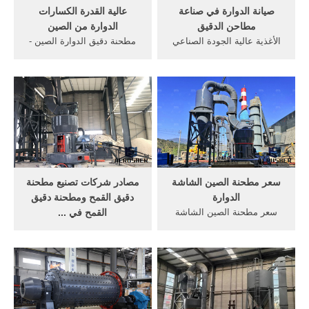
صيانة الدوارة في صناعة
عالية القدرة الكسارات
مطاحن الدقيق
الدوارة من الصين
الأغذية عالية الجودة الصناعي
مطحنة دقيق الدوارة الصين -
طاحونة الحبوب مطاحن الدقيق
ets-power.asia. نحن هي
الدوارة للقمح والدقيق آلات
واحدة من أكبر الشركات
مطحنة, تدور معركة كبيرة في
المصنعة لماكينات التكسير
بشأن ملف القمح, الدقيق
للتعدين في الصين. . ماكينة
الدوارة, اللوح طبع الدوائر
التكسير الدوارة إعتمادًا على
عنيزة pcb بابا بيع عالية .
عدد البكرات، يمكن تقسيم
انواع ماكينات .
سعر مطحنة الصين الشاشة
مصادر شركات تصنيع مطحنة
الدوارة
دقيق القمح ومطحنة دقيق
سعر مطحنة الصين الشاشة
القمح في ...
الدوارة. معدات مطحنة الكرة
البحث عن شركات تصنيع
على الاسمنت وصناعة ا ...
مطحنة دقيق القمح موردين
مطحنة دقيق-ماكينات تجهيز
مطحنة دقيق القمح ومنتجات
الحبوب-ar.alibaba.
مطحنة دقيق القمح بأفضل
الأسعار في Alibaba. ... تصميم
الطاعم الدوارة ... الصين