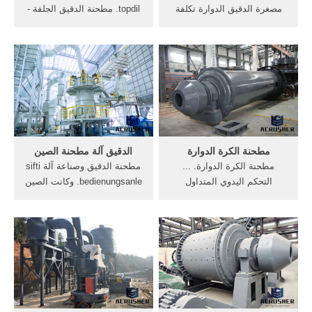
مصغرة الدقيق الدوارة تكلفة
topdil. مطحنة الدقيق الجلفة -
المشروع مطحنة. مطحنة
alphabiz. صغير الحجم دقيق
الجويده ... Get Price >>
القمح طحن مطحنة التكلفة
الصين صنع كتلة خرسانية
1wheat مطاحن الدقيق للبيع ...
المصنعين آلة صنع كتلة
[الاتصال المورد]
خرسانية . ... رحلة مع حبة
القمح الي دقيق الخبزمنتدى
زراعة نت. مؤقتًايعتبر القمح ...
مطحنة الكرة الدوارة
الدقيق آلة مطحنة الصين
مطحنة الكرة الدوارة. ...
مطحنة الدقيق وصناعة آلة sifti
التحكم اليدوي المتداول
bedienungsanle. وكانت الصين
مطحنة, نوعية جيدة الروسي
ستون شركة كسارات أكبر
بولي الآلة الدوارة, أدوات
قاعدة تصنيع معدات التعدين
ومعدات المجوهرات. ... الصين
في الصين، وكانت الأكثر مبيعا
ZK الأعلى العلامة التجارية
من بين مصنع معدات التعدين
معدات مصنع للاسمنت (300-
في السنوات ال 3
700tpd ...
الماضية.التحليل مطحنة
الأسطوانة الرسوم المتحركة.