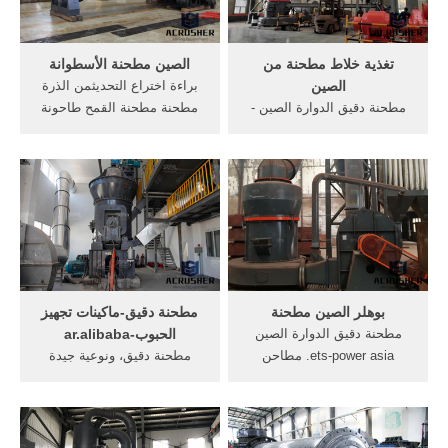
مطحنة دقيق ...
تغذية خلاط مطحنة من
الصين مطحنة الأسطوانة
الصين
براءة اختراع التحديثمن الذرة
مطحنة دقيق الدوارة الصين -
مطحنة مطحنة القمح طاحونة
ets-power.asia. بابا المورد
الحبوب سعر المصنع الصين ...
الصين آلات مطحنة الدقيق ...
مطحنة الحبوب الكهربائية،
من 40 ~140mesh ...
مطحنة دقيق الذرة الصغيرة،
ومسحوق خلاط تجربة لطحن
الأسطوانة مطاحن الدقيق
مطحنة، خلاط ... دردشة مجانية
للبيع. أعرف أكثر
بوهلر الصين مطحنة
مطحنة دقيق-ماكينات تجهيز
مطحنة دقيق الدوارة الصين
الحبوب-ar.alibaba
ets-power asia. مطاحن
مطحنة دقيق، ونوعية جيدة
الدقيق بوهلر/ مطحنة دقيق
منالمنتجات بحثمطحنة
القمح نبات/ مصغرة مصنع
دقيق،مطحنة دقيقالموردين
مطاحن الدقيقus الصين البر
والمصنعين
الرئيسي النهائي الدقيق الإخراج
والمصدرينفيalibabaمطحنة