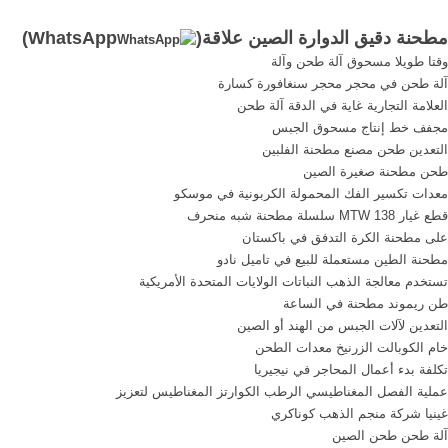
2018 ... أعلى بلدان العرض أو
الدوارة. .
مطحنة دقيق الدوارة الصين علاقة(
WhatsApp
)
المناطق هي الصين، والهند،
وقتا طويلا مسحوق آلة طحن وآلة
وكندا ، والتي توفر 95%، و1%،
آلة طحن في محجر محجر سنغافورة كسارة
و1% من مطاحن دقيق القمح
العلامة التجارية غاية في الدقة آلة طحن
للبيع ، على التوالي.منتجات
مجفف خط إنتاج مسحوق الجبس
إطاحن دقيق ...
التعدين طحن مصنع مطحنة الفلبين
طحن مطحنة صغيرة الصين
معدات تكسير الفك المحمولة الكربونية في موسكو
قطع غيار MTW 138 سلسلة مطحنة شبه منحرف
على مطحنة الكرة التدفق في باكستان
مطحنة الطين مستعملة للبيع في تاميل نادو
تستخدم معالجة الذهب النباتات الولايات المتحدة الأمريكية
طن ريموند مطحنة في الساعة
التعدين لآلات الجبس من الهند أو الصين
خام الكوبالت الزرنيخ معدات الطحن
تكلفة بدء أعمال المحاجر في نيجيريا
عملية الفصل المغناطيسي الرطب الكوارتز المغناطيس لتعزيز
غينيا شركة منجم الذهب كوناكري
آلة طحن طحن الصين