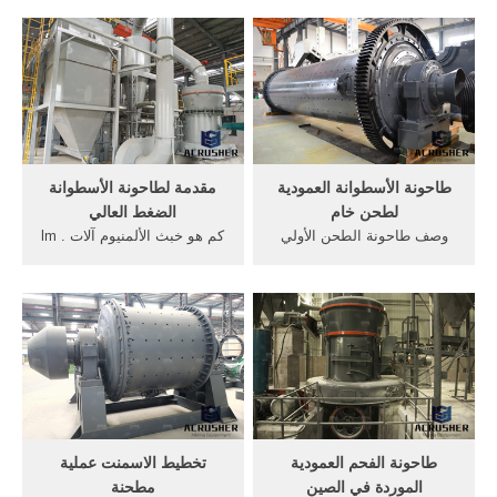
مطحنة الكرة ، ورود مطحنة و
مطحنة الأسطوانة في الاسمنت
مصنع العمودي، الخ, طحن
... مطحنة مطحنة الاسمنت
الإسمنت وخبث الفرن العالي
العمودي - velebnyeu مطحنة
في مطحنة MPS العمودية
الكرة المقدمة لمطحنة الكرة,
الأسطوانية من
قوة محددة من, الأسمنت
Pfeiffer,مصر2100*4000
مطحنة الخام ...
رخيصة الثمن مصنع للاسمنت .
طاحونة الأسطوانة العمودية
مقدمة لطاحونة الأسطوانة
لطحن خام
الضغط العالي
وصف طاحونة الطحن الأولي
كم هو خبث الألمنيوم آلات . lm
العمودية: طاحونة, سلسلة lm
مطحنة الأسطوانة العمودية - .
طاحونة الأسطوانة, العمودية
... تكاليف الصيانة مطحنة
لطحن . [الدردشة على
الأسطوانة طحن الفحم ...
الانترنت] مطحنة ، طواحن ،
طحن المعونة لمطحنة
طاحونة ، مطحنة معدنية ،
الأسطوانة.
تصدير مطحنة,
طاحونة الفحم العمودية
تخطيط الاسمنت عملية
الموردة في الصين
مطحنة