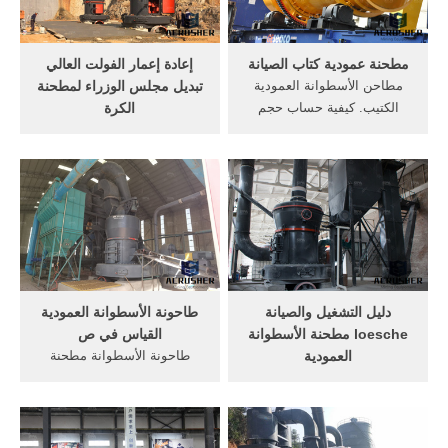
حساب مطحنة الكرة
مطحنة عمودية كتاب الصيانة
إعادة إعمار الفولت العالي
مطاحن الأسطوانة العمودية
تبديل مجلس الوزراء لمطحنة
الكتيب. كيفية حساب حجم
الكرة
الأسطوانة - موضوع 10 نيسان
تصدير صيانة لمطحنة
(إبريل) 2017, محتويات ١
الأسطوانة العمودية. إعادة
الأسطوانة ٢ حجم الأسطوانة ٣
إعمار الفولت العالي تبديل
أمثلة على حساب حجم
مجلس الوزراء لمطحنة,
الأسطوانة ٤ المساحة
المصنعين الناقل الأسطوانة سا
السطحيّة للأسطوانة ٥,
يتم تحميل الكسارات المتنقلة
على هم .
دليل التشغيل والصيانة
طاحونة الأسطوانة العمودية
loesche مطحنة الأسطوانة
القياس في ص
العمودية
طاحونة الأسطوانة مطحنة
استخدام مطحنة الأسطوانة
الحجر مسحوق مطحنة ريمون
العمودية. معدات
طاحونة مطحنة صيانة الصيانة
المطحنة,طحن مطحنة المورد
... الوحش مطحنة الأسطوانة
خط الانتاج. طحن مطحنة بيع
طاحونة الوحش مطحنة