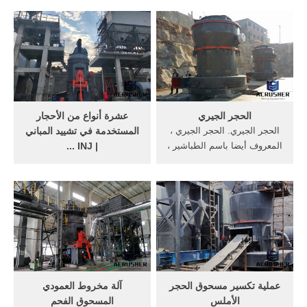
الجيري المسحوق قوة درجة
المسحوق (انفجار الأخضر)
من 400 إلى 800. إن الكثافة
مطحنةكسارة تصادمية نوع:
الظاهرية هي 1.3 طن / م 3 ،
سحق الثانوية حجم المدخلات:
بينما يختلف حجم الحبوب من 2
500 مم المواد المصنعة: الحجر
إلى 5 ملم.
مع قوة ضغط أقل من
350Mpa، مثل الحجر ...
الحجر الجيري
عشرة أنواع من الأحجار
الحجر الجيري. الحجر الجيري ،
المستخدمة في تشييد المباني
المعروف أيضا باسم الطباشير ،
| INJ ...
الأراجونيت ، الرخام الأبيض ، هو
يتم الحصول على الأحجار
كسر ؛ CaCO3 ، صلابة موه هو
لأغراض البناء عن طريق
حوالي 3 ، لينة وهشة.يمكن
المحاجر من الصخور الضخمة
استخدام الجير على نطاق
الصلبة. فما هي الأحجار
واسع.تصنيعها مباشرة ، يمكن
المستخدمة في المباني ؟ ... تم
أن يكون بناء الكلي ؛ المكلس
النشر بتاريخ 23 يناير، 2020 24
...
يناير، 2020 بواسطة Blogger.
... الحجر الجيري.
عملية تكسير مسحوق الحجر
آلة مخروط العمودي
الأملس
المسحوق الفحم