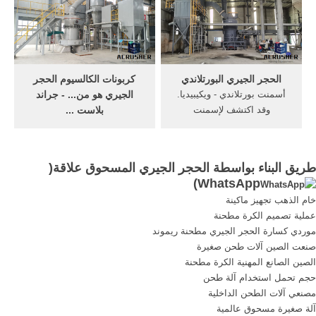
وزن كافٍ كافي.
أساسية.
الحجر الجيري البورتلاندي
‫كربونات الكالسيوم الحجر
أسمنت بورتلاندي - ويكيبيديا.
الجيري هو من... - جراند
وقد اكتشف لإسمنت
بلاست ...
البورتلاندي من قبل البناء
كربونات الكالسيوم الحجر
الإنكليزي جوزيف اسبيدن في
الجيري هو من مجموعة
عام 1824 وذلك بحرق خليط من
الكالسيت ونادراً الارجونيت فى
طريق البناء بواسطة الحجر الجيري المسحوق علاقة(
الطين والحجر الجيري الصلب
علم المعادن والاسم الكيمائي
)
WhatsApp
المسحوق ناعم ا في الفرن
له كربونات الكالسيوم وصيغته
خام الذهب تجهيز ماكينة
إلى أن يتم توليد غز ثنائي
الكيمائية ( . (ca co3 ونظرياً
عملية تصميم الكرة مطحنة
أوكسيد الكاربون حيث ...
كربونات الكالسيوم تحتوى على
موردي كسارة الحجر الجيري مطحنة ريموند
56 % من...
صنعت الصين آلات طحن صغيرة
الصين الصانع المهنية الكرة مطحنة
حجم تحمل استخدام آلة طحن
مصنعي آلات الطحن الداخلية
آلة صغيرة مسحوق عالمية