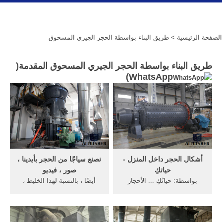
الصفحة الرئيسية
> طريق البناء بواسطة الحجر الجيري المسحوق
طريق البناء بواسطة الحجر الجيري المسحوق المقدمة(
)
WhatsApp
أشكال الحجر داخل المنزل -
نصنع سياجًا من الحجر بأيدينا ،
حياتكِ
صور ، فيديو
بواسطة: حياتُكِ ... الأحجار
أيضًا ، بالنسبة لهذا الخليط ،
النهرية الصغيرة والملساء في
ستحتاج إلى الحجر المسحوق
الحمّام أمر شائع، وذلك عن
والرمل ، الذي يعتمد حجمه
طريق استخدام الكتل صغيرة
على طول السياج وارتفاعه. من