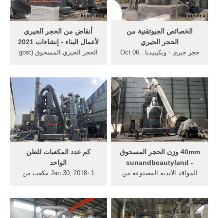
أكثر
الخصائص الجيوتقنية من
أنقاض من الحجر الجيري
الحجر الجيري
لأعمال البناء - إنشاءات 2021
حجر جيري - ويكيبيديا. Oct 06,
الحجر الجيري المسحوق (gost
2006 الحجر الجيري أو الحجر
8267-93) قد يكون له كسور
الكلسي (يُرمز له كيميائياً
مختلفة. إذا كنا نتحدث عن حجم
CaCO 3) هو حجر رسوبي
العناصر من 5 إلى 20 ملليمتر ،
ناشئ من رواسب أحياء مائية
عندها لديك مادة أرضية ناعماً.
متكلسة كالمرجان والمنخربات
يتم استخدامه في تصنيع
والرخويات و كذلك على أحبار
الخلطات الخرسانية.
وقواقع بحرية.
40mm وزن الحجر المسحوق
كم عدد المكعبات للطن
- sunandbeautyland
الواحد
المواقد الأبدية المصنوعة من
Jan 30, 2018· 1 مكعب من
الحجر: 4 مزايا. May 06, 2018
الحجر المسحوق 40 70 كم
· الحجر المسحوق إلى القاعدة
طن. في عملية البناء، والامتثال
ليس فقط من أجل الأساس ،
للنسب والمعايير التقنية لإعداد
ولكن أيضا للتكسية ، التي لديها
هاون الاسمنت هو مهمة