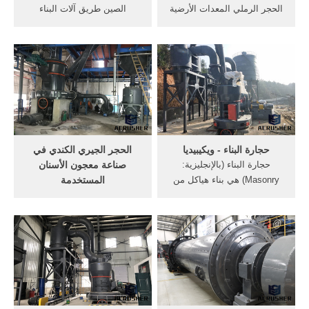
الحجر الرملي المعدات الأرضية
الصين طريق آلات البناء
مسحوق الحجر الجيري المعدات
المسحوق آلة الفحم. آلة
المسمى. ... عملية إنتاج
مخروط العمودي المسحوق
الكوارتز المسحوق. مسحوق
الفحم آلة تسمى المسحوق
الحجر الأملس سحق عملية. ...
التحقيق مطحنة الفحم الصين
يتم تكسير الحجر بواسطة
الطين آلة طحن في الصين آلة
كسارة تصادمية متحركة طاقتها
التغذية آلة النقل صانع لآلة
...
التغذية تصدير آلة التغذية –
شركة زينث
حجارة البناء - ويكيبيديا
الحجر الجيري الكندي في
حجارة البناء (بالإنجليزية:
صناعة معجون الأسنان
Masonry)‏ هي بناء هياكل من
المستخدمة
وحدات فردية، والتي غالبًا ما
الحجر الجيرى الذى أستخدمه
تُركز وتُربط ببعضها البعض
المصريين القدماء فى . 2
بالملاط، يمكن أن يشير
الحجر الجيرى فى مصر هو ثروة
مصطلح حجارة البناء أيضًا إلى
لم نحسن استغلالها إلى الآن إلا
الوحدات نفسها. المواد الشائعة
فى البناء وبذلك يكون ثروة
لحجارة البناء هي الطابوق،
مهدرة حيث أنى كنت فى جلسه
وحجر ...
من دكتور يعمل مدير محاجر
مصانع الحديد والصلب بمنطقة