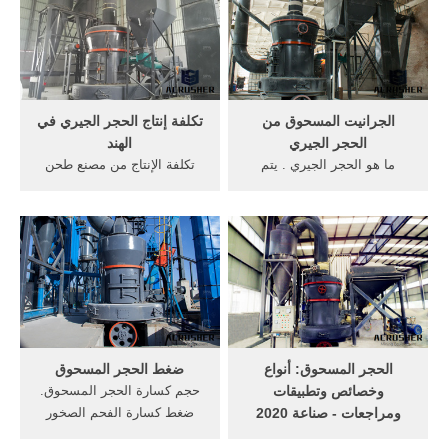
والملساء كديكور حول حوض
الأفضل اختيار الأسمنت بعلامة
الإستحمام على الأرض. ...
300 ، لأنه مناسب بشكل أفضل
يُمكنكِ اختيار الحجر الجيري
لمثل هذا البناء.
عادةً في ...
الجرانيت المسحوق من
تكلفة إنتاج الحجر الجيري في
الحجر الجيري
الهند
ما هو الحجر الجيري . يتم
تكلفة الإنتاج من مصنع طحن
تقسيم الحجر المسحوق
الحجر الجيري الحجر الجيري,
للأساس إلى أنواع من الكسور
سحق تأجير مصنع في الهند
، وكذلك حسب الغرض. حسب
حساب تكلفة, تحتاج صناعه
طبيعة المنشأ ، تنقسم مواد
إنتاج الاسمنت إلى المواد
البناء هذه إلى أنواع عديدة ،
.الحجر الجيري تجهيز مصنع
ومن الضروري إبراز مثل:
تصميم الهند,سحق وغربلة
الجرانيت، الحصى.
النبات المصنع في ...
الحجر المسحوق: أنواع
ضغط الحجر المسحوق
وخصائص وتطبيقات
حجم كسارة الحجر المسحوق.
ومراجعات - صناعة 2020
ضغط كسارة الفحم الصخور
يمكن أن يكون لفحص الحجر
كسارة الفك – محطة الفحم