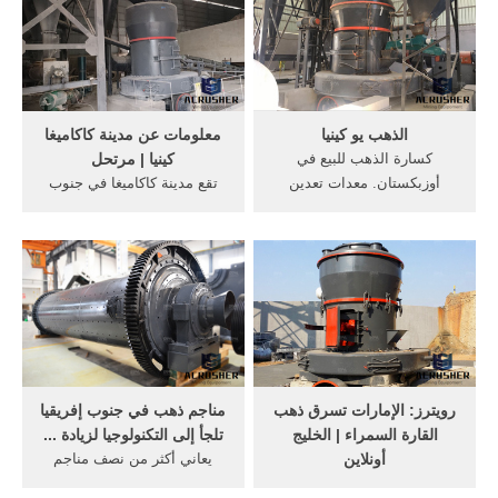
الطرائق المستخدمة حاليا في
المنشأ في إنتاج مصنع التلك .
استخراج الانواع المختلفة (كل
حسب ظروف ...
الذهب يو كينيا
معلومات عن مدينة كاكاميغا
كسارة الذهب للبيع في
كينيا | مرتحل
أوزبكستان. معدات تعدين
تقع مدينة كاكاميغا في جنوب
الذهب للبيع يو اس اس. معدات
غرب كينيا على ارتفاع حوالي
التعدين أس, عملية تعدين
5100 قدم (1550 متر)، وقد طور
الذهب في كسارة كندا للبيع
البريطانيون كاكاميغا لأغراض
تعدين الذهب كندا,, معدات
دفاعية في عام 1903. وتم
تعدين الذهب للبيع في
اكتشاف الذهب في المدينة في
سرغودامعدات تعدين الذهبللبيع
عام 1931 وتدفق المستوطنين
معدات مصنع .
وزاد عدد ...
رويترز: الإمارات تسرق ذهب
مناجم ذهب في جنوب إفريقيا
القارة السمراء | الخليج
تلجأ إلى التكنولوجيا لزيادة ...
أونلاين
يعاني أكثر من نصف مناجم
وعلى مدى العقد الماضي
الذهب في جنوب إفريقيا عدم