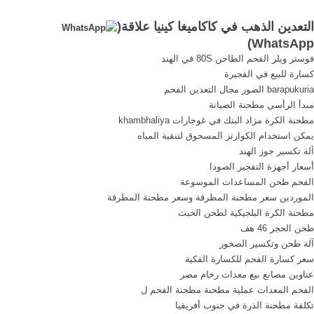
تعدين الافراد تعدين الرسمي و
طرق مجانية لكسب المال قطر
التعدين الذهب في كاكاميغا كينيا علاقة(
الشركات غربال مائي لاستخراج
# شركات تعدين الذهب .
)
WhatsApp
الذهب ...
فوستر ويلر الفحم الطاحن 80S في الهند
كسارة للبيع في الفجيرة
barapukuria الصور مجال التعدين الفحم
مبدأ الرأسي مطحنة الصيانة
مطحنة الكرة مزاد البنك في غوجارات khambhaliya
يمكن استخدام الكوارتز المسحوق لتنقية المياه
آلة تكسير جوز الهند
أسعار أجهزة التفجير الصودا
الفحم طحن المساعدات الموسوعة
الموردين سعر مطحنة المطرقة وسعر مطحنة المطرقة
مطحنة الكرة البلجيكية لطحن الخبث
طحن الحجر 46 هف
آلة طحن وتكسير الصخور
سعر كسارة الفحم للكسارة الفكية
عناوين مصانع بيع معدات رخام مصر
الفحم المعدات عملية مطحنة مطحنة الفحم ل
تكلفة مطحنة الذرة في جنوب أفريقيا