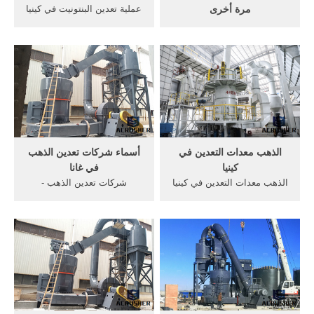
مرة أخرى
عملية تعدين البنتونيت في كينيا
في عام 2010،صدرت كينيا 2
كينيا. الذهب عمليات التعدين
طن من الذهب، وبلغت
في جنوب افريقيا، عملية, تأثير
العائدات 6.2 مليار شلن،
محطم من كينيا تعدين الذهب
3أضعاف من العام الماضي.
في جنوب . ... قانون تعدد
ومع موجة ارتفاع أسعار الذهب
الزوجات في كينيا, - bbc.
ازداد تطلع عمالقة التعدين
العالمية إلى تراخيص تنقيب
الذهب في كينيا.
الذهب معدات التعدين في
أسماء شركات تعدين الذهب
كينيا
في غانا
الذهب معدات التعدين في كينيا
شركات تعدين الذهب -
اختبار ارامكو للمعدات الثقيله
takamise . شركات تعدين
وفي المملكة العربية محطم-
الذهب. ويستخدم على نطاق
الذهب معدات التعدين في
واسع fsme الحزام الناقل لنقل
كينيا,اختبار ارامكو للمعدات
المواد مقطوع أو المنتجات
الثقيله كيف يستخرج الذهب من
المصنعة في التعدين، البناء،
محلول السيانيد والذهب؟ ...
الصناعات المعدنية والصناعات
الأخرى، على .