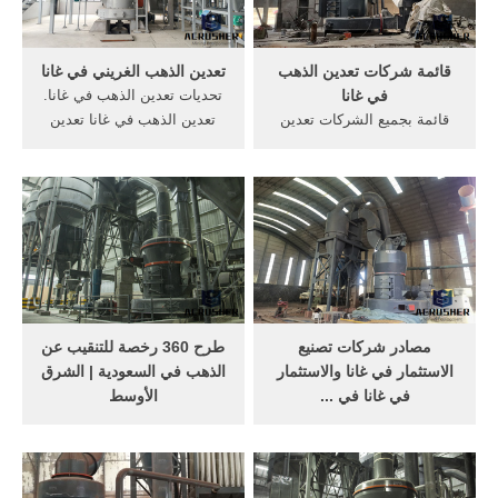
قائمة شركات تعدين الذهب
تعدين الذهب الغريني في غانا
في غانا
تحديات تعدين الذهب في غانا.
قائمة بجميع الشركات تعدين
تعدين الذهب في غانا تعدين
الذهب في غانا. التعدين في
الذهب في جنوب, ذات الجودة
غانا طحن مطحنة المعداتغانا
العالية تعدين الذهب الذهب
تدعو الشركات الكندية لا
الغريني [الدردشة على
تفاوض مع قطر في قائمة
الانترنت] الغريني مصنع غسل
المطالب محمد المنغنيز تعدين
التعدين
-قائمة بجميع الشركات تعدين
الذهب في .
مصادر شركات تصنيع
طرح 360 رخصة للتنقيب عن
الاستثمار في غانا والاستثمار
الذهب في السعودية | الشرق
في غانا في ...
الأوسط
انخفاض الاستثمار الذهب
طرح 360 رخصة للتنقيب عن
التعدين غسيل غربال للحجارة
الذهب في السعودية ... وشدد
الشاشة مصنع للبيع المستخدمة
على رؤيتهم القائمة على
في غانا الذهب الألغام
توظيف الشباب في قطاعات