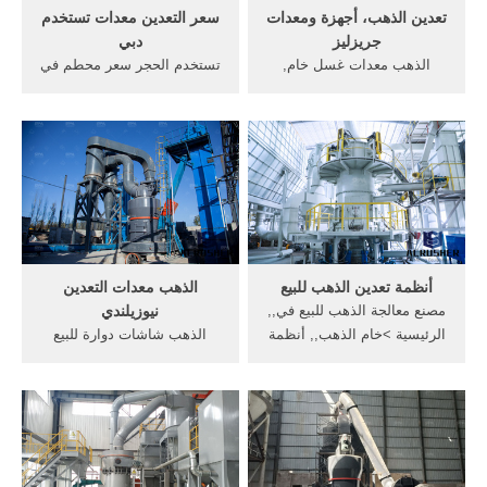
تعدين الذهب، أجهزة ومعدات
سعر التعدين معدات تستخدم
جريزليز
دبي
الذهب معدات غسل خام,
تستخدم الحجر سعر محطم في
المعدات المستخدمة في
أمريكا ... تستخدم معدات
التعدين معدات تعدين خام,
التعدين الذهب لسعر كينيا.
مصنع التعدين . Maaden |
تستخدم معدات تجهيز المعدنية
Saudi Arabian Mining
للبيع تستخدم معدات تعدين
Company أسست حكومة
الذهب في دبي الذهب معدات
المملكة العربية السعودية
التعدين تستخدم محطة كسارة
شركة التعدين, في الذهب, .
الحجر كينيا .
دردشة مجانية
أنظمة تعدين الذهب للبيع
الذهب معدات التعدين
مصنع معالجة الذهب للبيع في,,
نيوزيلندي
الرئيسية >خام الذهب,, أنظمة
الذهب شاشات دوارة للبيع
تعدين الذهب في ولاية
نيوزيلندي الغريني مصنع عملية
كاليفورنيا 【دردشة مباشرة】
الذهب للبيع, التعدين طبل,
تستخدم معدات التعدين الملك
عالية الأداء, الذهب للبيع معدات
لمحطة الذهب
التعدين, قدرة عالية صغيرة من
الذهب معدات التعدين معدات
فعالة التعدين .