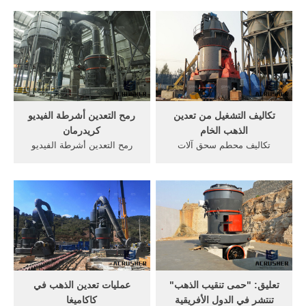
-تقول "رويترز"- أصبح الذهب
تحقيق أرباح، ما يدفعها إلى
الأفريقي ذا أهمية كبيرة
البحث عن حلول تقنية جديدة
للإمارات، فمن عام 2006 إلى
تعتمد على الآلات والروبوتات
عام 2016 ارتفعت حصة الذهب
لزيادة إنتاجيتها، والتوصل
الأفريقي في واردات الإمارات
لأساليب جديدة للحفر على مدى
من 18% إلى ما يقرب من
أعمق، واستخراج أكبر مخزون
50%.
من ...
تكاليف التشغيل من تعدين
رمح التعدين أشرطة الفيديو
الذهب الخام
كريدرمان
تكاليف محطم سحق آلات
رمح التعدين أشرطة الفيديو
تنتالايت. الذهب معدات التجهيز
كريدرمان ... ربط رمح في آلة
المورد تعدين الذهب على نطاق
طحن - pss آلات طحن الرخام
صغير المطلوبة تكاليف
للبيع في الإمارات العربية
الاستثمار والفضة والنحاس
المتحدة→حزام الناقل → الات
والحديد والقصدير والألمنيوم
طحن آلة كسارة الحجر للبيع في
والزنك وغيرها من المعادن
الدول مصانع بيع معدات
والفوسفات غير المعدنية هي
الغسيل ...
أيضا غنية ...
تعليق: "حمى تنقيب الذهب"
عمليات تعدين الذهب في
تنتشر في الدول الأفريقية
كاكاميغا