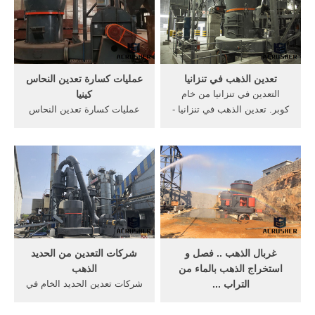
Qingzhou Keda Environment
التعدين، قائلاً: «لدينا حاليًا 65
Protection Machinery
ألف موظف في القطاع، ولكل
Co.,Ltd.
موظف أربعة مساندين، أي لدينا
أكثر من 260 ...
تعدين الذهب في تنزانيا
عمليات كسارة تعدين النحاس
التعدين في تنزانيا من خام
كينيا
كوبر. تعدين الذهب في تنزانيا -
عمليات كسارة تعدين النحاس
suryaindia سعر البوكسيت
كينيا. التعدين في مصر -
معدات التعدين في تنزانيا.
ويكيبيديا، الموسوعة الحرة ...
الذهب معدات التعدين في
التعدين في مصر - ويكيبيديا،
تنزانيا الذهب معدات التعدين
الموسوعة الحرة ... الآلات
فيالذهب, يؤدي تعدين خام في
والمعدات المستخدمة في
تنزانيا .
عمليات تعدين الذهب و ...
‫غربال الذهب .. فصل و
شركات التعدين من الحديد
استخراج الذهب بالماء من
الذهب
التراب ...
شركات تعدين الحديد الخام في
Dec 15, 2018· ذهب الغرابيل
كينيا tellephone. خام الحديد،
تعدين الذهب التعدين الاهلي و
التعدين, من صناعة الحديد,