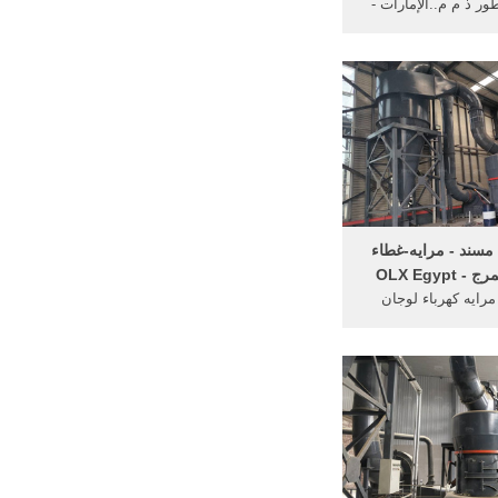
ور ذ م م..الإمارات -
الامارات - اليوم الاثنين 2020/12/07
ن ] كنتاكي - الامارات -
اليوم السبت2020/12/05 [ رقم
هود - شارع القرهود -
فندق جميرا ...
 مسند - مرايه-غطاء
OLX Egypt
م: مرايه كهرباء لوجان
ديم مكسور جزء من
 المكنه والسوسته
م وبكفاءه ومسند لليد
موديل 2011 وموديل2015 وقربتين
الشكل القديم والشكل
فيه كسور في المخرج
يمكن ل...