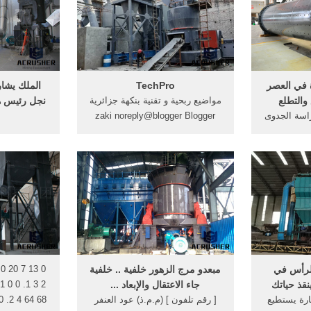
مراسلتنا من خلال الخيارات
الموجودة بالموضوع..
ة في العصر
TechPro
الملك يشا
والتطلع
مواضيع ربحية و تقنية بنكهة جزائرية
نجل رئيس هي
Feb 13, 20- دراسة الجدوى
zaki noreply@blogger Blogger
لات إضافية
128 1 500 tag ...
لعام في مكة
أنــــالله و
المكرمة وجدة والمدينة 1422هـ.
ونسئل الله ا
جيد، جامعة
 الحرمين
عمرحمعه 08-04-011
لرأس في
مبعدو مرج الزهور خلفية .. خلفية
نقذ حياتك
جاء الاعتقال والإبعاد ...
رة يستطيع
[ رقم تلفون ] (م.م.ذ) عود العنفر