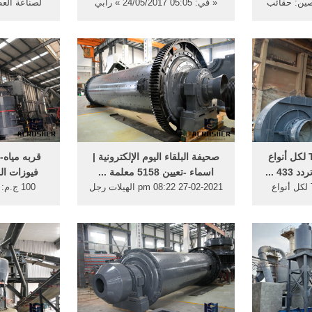
صين: حقائب
« في: 05:05 24/05/2017 » رابي
لصناعة العط
أطفال حقيبة
العزيز شوكت توسا .. لا يسعني هنا
الا ان اقول او أضيف هذا البيت من
... [ رقم تلفو
الشعر وخاصة ان اخي جان يحب
الشعر
تلفون ] القر
بجوار 
مفتاح أبريتوس TA14 لكل أنواع
صحيفة البلقاء اليوم الإلكترونية |
قربه مياه-
4 ...
اسماء -تعيين 5158 معلمة ...
فيوزات المرج - 
مفتاح أبريتوس TA14 لكل أنواع
27-02-2021 08:22 pm الهيلات رجل
100 ج.
المرسيدس مع آي أر تردد 433 -
استثنائي في عهد اليرموك .. بقلم ..
الشكل الق
حاتم القرعان ; 27-02-2021 07:57
الكفر لكن
pm ام جوزة بطلا لدوري الناشئين
والقاعده سلا
بكرة اليد; 27-02-2021 07:14 pm
فرصة لزخات محدودة من الأمطار
مياه لوجان 
هذه الليلة ; 27-02-2021 05:26 pm
الجديد بس 
العيسوي ينقل تعازي الملك إلى ال .