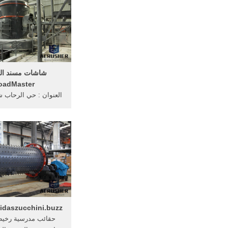
شاشات مسند ال
oadMaster
العنوان : حي الرحاب 
خلف الدانوب شارع الار
الامير متعب ) جدة - الم
920001587. البريد الالكتروني :
idaszucchini.buzz
حقائب مدرسية رخي