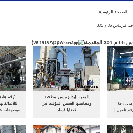
الصفحة الرئيسية
ريتاس 05 م 301
مقدمة(
WhatsApp
)
المدية..إيداع مسير مطحنة
[رقم هاتف
ي . زفة
ومحاسبها الحبس المؤقت في
الثلاثمائة وواحد 301 با
رقم تلفون ]
قضايا فساد
موضوعات شبك
 .. قطر;
المدية..إيداع مسير مطحنة
] الدكتور ع
عملة
ومحاسبها الحبس المؤقت في قضايا
جراحة المسا
فساد نجحت المصالح الأمنية، اليوم
ح