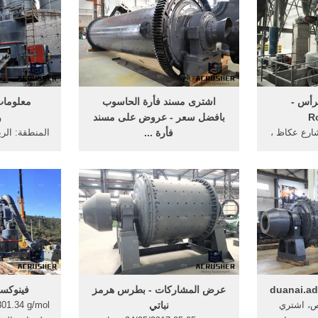
الثلاثاء، في الإطاحة بصاحب مطحنة
ارتكب تجازوات غير قانونية
بالمتجارة في القمح المدعم بالمدية.
رأس -
اشترى مسند فأرة الحاسوب
معلومات
R
بافضل سعر - عروض على مسند
و
شارع عكاظ ،
فأرة ...
المنطقة: ال
بعين (شارع
اطلب مسند فأرة الحاسوب اونلاين
اسم المديرال
ملكة العربية
عبر جوميا مصر - اكتشف اكبر
السعودية الهاتف : +966-12-
مجموعة مسند فأرة الحاسوب بأقل
301 م
6732264. الرقم الموحد: +966
سعر ممكن - توصيل سريع - ارجاع
مستشفى بق
مجانى للمنتجات - طرق دفع آمنة -
بالمنطقة 
اطلب الأن!
duanai.ad
عرض المشاركات - بطرس هرمز
فينوكسي 
ص، اشتري
نباتي