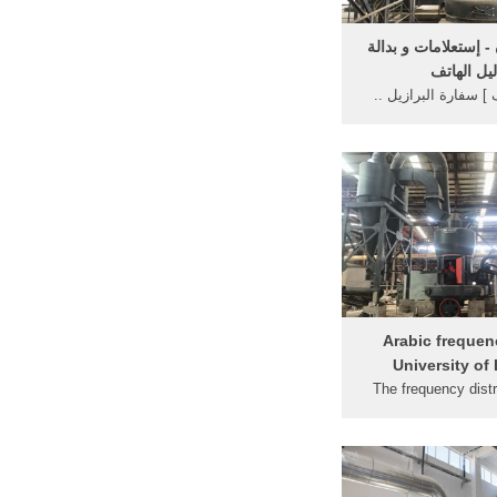
ن - إستعلامات و بدالة
ليل الهاتف
] سفارة البرازيل ..
هواتف التجاري اللبناني
لية سفارات وقنصليات
الفيل, جسر الباشا
01 ..
Arabic frequenc
University of
The frequency distr
attribute 'lemma' in c
lemma' For more infor
- corpus size: 1938
...