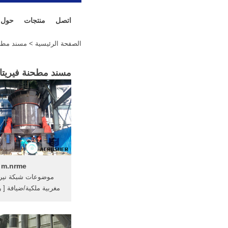
اتصل
منتجات
حول
الصفحة الرئيسية
> مسند مطحنة في
مسند مطحنة فيريتاس 05 م 301 ال
m.nrme
موضوعات شبكة نيرم
مغربية ملكية/ضيافة [ 
مركز اطارات ماكسس
ثلاجة عرض مست