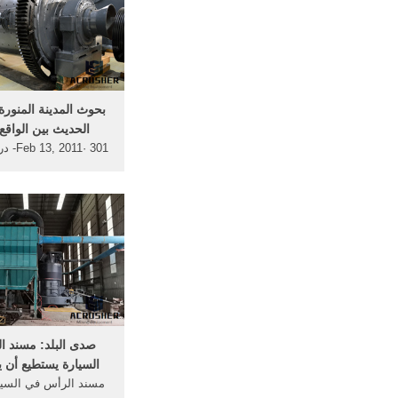
بحوث المدينة المنور
الحديث بين الواقع 
11· 301
الاقتصادية لتشغيل حاف
لتحسين خدمات النقل ا
أحمد البدوي طه عبدالم
أم القرى معهد خادم
الشريفين 1422هـ
صدى البلد: مسند ا
السيارة يستطيع أن ي
مسند الرأس في السيا