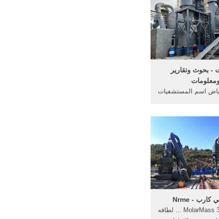
 - بحوث وتقارير
معلومات
رياض اسم المستشفيات
عام هاتف المدير العام
اسم م .. منذ 2 ساعة و 12 دقيقة
شاهدة هاتف و عنوان
يق و معلومات عنها
الشرقية بالسعودية
كارب - Nrme
MolarMass 301.34 g/mol ... لطافه