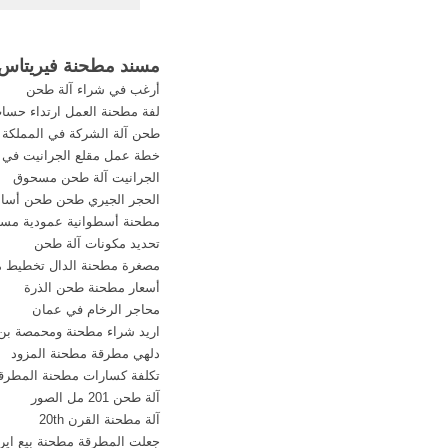
01:00 م eet
السيارة Advertisements.
مسند مطحنة فيريتاس 05 م 301 علاقة
أرغب في شراء آلة طحن
لفة مطحنة العمل ارتداء حسا
طحن آلة الشركة في المملكة 
خطة عمل مقلع الجرانيت في ا
الجرانيت آلة طحن مسحوق
الحجر الجيري طحن طحن أسا
مطحنة أسطوانية عمودية مستع
تحديد مكونات آلة طحن
مصغرة مطحنة الدال تخطيط م
أسعار مطحنة طحن الذرة
محاجر الرخام في عمان
اريد شراء مطحنة ومحمصة بن
دلهي مطرقة مطحنة المزود
تكلفة كسارات مطحنة المطرق
آلة طحن 201 مل الصور
آلة مطحنة القرن 20th
جعلت المطرقة مطحنة بيع اير