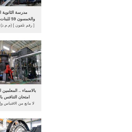
مدرسة الثانوية ا
والخمسون 59 للبنات بالرياض ...
[ رقم تلفون ] (م.م.ذ)
زماني التجارية - الاما
الثلاثا
سوبرماركت ام درمان..
الامارات - اليوم الثلاثاء 2020/12/08
بالاسماء .. المعلمين 
امتحان التنافس بالت
لا مانع من الاقتباس و
شريطة ذكر المصدر(وك
الإخبارية) saraynews ...