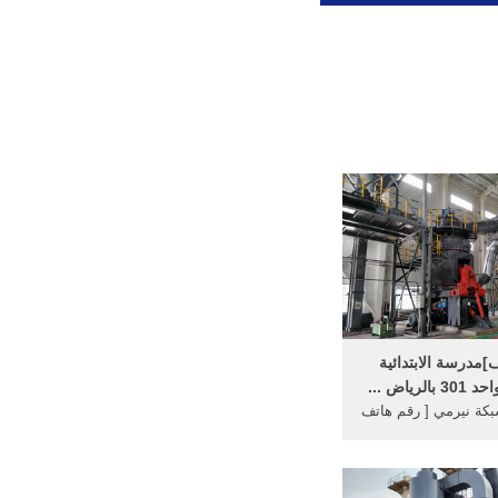
]مدرسة الابتدائية
لرياض ...
ة نيرمي [ رقم هاتف
ارف السويفي أخصائى
لك البولية بالكويت;
ساب ببج