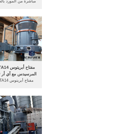
مباشرة من المورد بال
تسوق ثلاثية الأبعاد لل
سفر الم
المرسيدس مع آي أر تردد 33
mk3 - والكثير من الامارات للمفاتيح