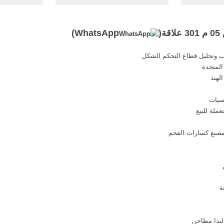
أن ينقذ حياتك. الأحد 31/مايو/2020 -
للصناعات - الامارات - اليوم الثلاثاء
Tw. مسند الرأس في
2020/11/10 [ رقم تلفون ] السنابل
0 1. 1099-1 0 0-1 1. 1099 0 ...
لاستقدام الايدي العاملة - الامارات -
(
WhatsApp
)
اليوم الثلاثاء 2020/11/10
ب وتحليل قطاع التحكم الشكل
المتحدة
لهند
سيات
ملة للبيع
صنع كسارات الفحم
ة
لندا مطاحن