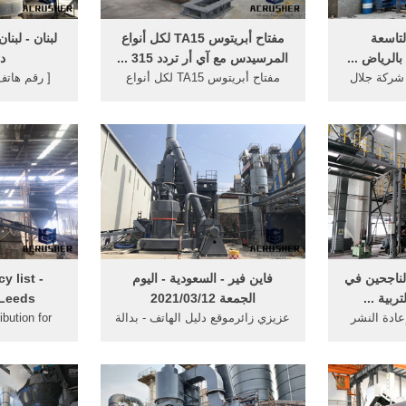
لتاسعة
مفتاح أبريتوس TA15 لكل أنواع
لبنان - لبنا
المرسيدس مع آي أر تردد 315 ...
د
 شركة جلال
مفتاح أبريتوس TA15 لكل أنواع
[ رقم هاتف 
رات - اليوم
المرسيدس مع آي أر تردد 315 |
لبنان دليل ال
ء 2020/12/08 [ رقم تلفون ]
الإمارات للمفاتيح - mk3- والكثير من
برازيل، قنص
الإمارات -
الإمارات للمفاتيح
بيروت, سن 
تلفون: 490401
الناجحين في
فاين فير - السعودية - اليوم
y list -
ربية ...
الجمعة 2021/03/12
 Leeds
إعادة النشر
عزيزي زائرموقع دليل الهاتف - بدالة
ibution for
الة سرايا
السعودية تم إعداد وإختيار هذا
orpus 'i-ar-
الموضوع فاين فير - السعودية -
mation visit
اليوم الجمعة 2021/03/12 فإن كان
42936 tokens
لديك ملاحظة او توجيه يمكنك