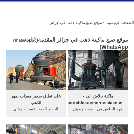
الصفحة الرئيسية
> موقع صنع ماكينة ذهب في جزائر
موقع صنع ماكينة ذهب في جزائر المقدمة(
)
WhatsApp
ماكنة جلاش الى -
على نطاق صغير معدات صهر
portablecrusherrussiaen.ml
الذهب
يفرد الجلاش فى الصينيه ويدهن
الحديد الحديد عنصر كيميائي
بالزبدة ورقة ... فكرة عمل
وفلز ، من اقدم المعادن
الطاحونة ... موقع صنع ماكينة
المكتشفة ، يرمز له بالرمز fe
ذهب في ...
وعدده في ...