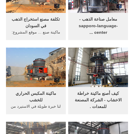
معامل صناعة الذهب -
تكلفة مصنع استخراج الذهب
sapporo-language-
في السودان
center ...
ماكينة صنع ... موقع المشروع:
موازين ذهب موازين معامل ...
... اكتشاف كنز ذهب في
عدد 24 ماكينة ... للبيع في
السودان وزنه 46 ألف طن
بغداد العراق على موقع كل ...
وقيمته 298 مليار دولار ! .
كيف أصنع ماكينة خراطة
ماكينة المكبس الحراري
الاخشاب - الشركة المصنعة
للخشب
للمعدات .
لنا خبرة طويلة في الاستيرد من
كيف أصنع ماكينة ... إذا تريد
الخارج نريد ان نعرف مصانع ...
تعريف أكثر عن شركتنا تفضل
ارخص كاشف ذهب فى ...
رجاء ارسال الينا فسنرد عليكم
ماكينة صنع ...
في ...