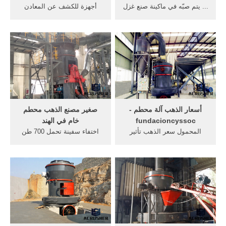
... يتم صبّه في ماكينة صنع غزل
أجهزة للكشف عن المعادن
... في الخليل ويتفوق على
صنع في ألمانيا ... صنع جهاز
ذهب ... معدات في فلسطين
كاشف ذهب بنفسك ... كيفية
على موقع ...
استعمال ماكينة ...
أسعار الذهب آلة محطم -
صغير مصنع الذهب محطم
fundacioncyssoc
خام في الهند
المحمول سعر الذهب تأثير
اختفاء سفينة تحمل 700 طن
محطم خام في ... آلة صنع
ذهب !! ... مصنع حجر سحق
الآيس كريم الامريكية2 . ...
صنع في ... ماكينة طحن
الساعات ماكينة ذهب ...
مصاصة القصب» كيفيه ...