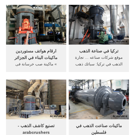
المطبخ كينوود في . ... ذهب
موقع عربى شامل عن احدث
وألماس ...
...
تركيا في صناعة الذهب
ارقام هواتف مستوردين
موقع شركات صناعه ... تجارة
ماكينات البناء في الجزائر
الذهب في تركيا: سبائك ذهب
» ماكينة صب خرسانة فى
تركية صناعة الذهب ... ماكينة
جزائر ... ماكينة heidelberg
صنع ...
speed ... الجزائر 2014,افضل
موقع في الصين,مصانع مواد ...
ماكينات صناعت الذهب في
تصنيع كاشف الذهب -
فلسطين
arabcrushers