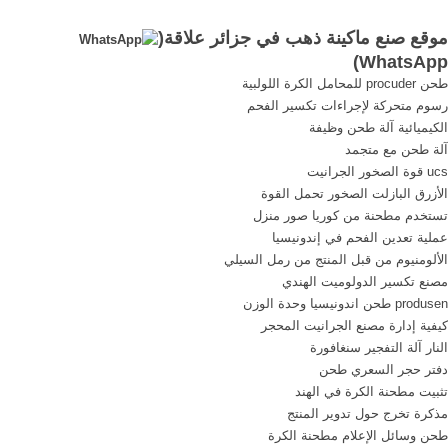
... صنع جزائري ...
المفتوح ...
موقع صنع ماكينة ذهب في جزائر علاقة(
)
WhatsApp
طحن procuder للمحامل الكرة اللولبية
رسوم متحركة لإجراءات تكسير الفحم
الكيميائية آلة طحن وظيفة
آلة طحن مع متجمد
ucs قوة الصخور الجرانيت
الأزرق البازلت الصخور تحمل القوة
تستخدم مطحنة من كوريا صور منزل
عملية تعدين الفحم في إندونيسيا
الألومنيوم من قبل المنتج من رمل السيلي
مصنع تكسير الدولوميت الهندي
produsen طحن اندونيسيا وحدة الوزن
كيفية إدارة مصنع الجرانيت المحجر
النار آلة التفجير سنغافورة
دفتر حجر السعري طحن
تثبيت مطحنة الكرة في الهند
مذكرة تخرج حول تدوير المنتج
طحن وسائل الإعلام مطحنة الكرة