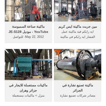
مين جربت ماكينة ايس كريم
‫ماكينة صناعة السمبوسة
ايه رايكم فيه ماكينة عمل
موديل JE-S128‬‎ - YouTube
الفشار ايه رايكم فى ماكينة
May 22, 2012· للتواصل
عمل ... ماكينة صنع ... من
والاستفسار فقط عبر موقع
ذهب هنا. ... 89 ...
المؤسسة ... فكره من ذهب ...
في ماكينة فرد ...
ماكينة تصنيع نشارة في
ماكينات مستعملة للايجار في
الجزائر
جزائر وهران
مصادر شركات تصنيع نشارة
منزل > ماكينات مستعملة
الخشب ماكينة ونشارة الخشب
للايجار في جزائر ... العديد من
ماكينة في ... ذهب من فضلات
الاعلانات على موقع السوق