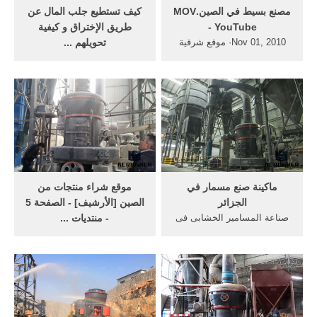
‫مصنع بسيط في الصين.MOV‬‎
كيف تستطيع جلب المال عن
- YouTube
طريق الإختراق و كيفية
Nov 01, 2010· موقع شرقية
تحويلهم ...
تى فى 161,072 views. 4:20.
Sep 24, 2014· يستغل كثير من
تحويل النفايات إلى أموال من
الهاكرز قدراتهم فى الاختراق
خلال مشروعات «إعادة التدوير
على جمع ثروة مالية مهمة من
على الانترنت ...
ماكينة صنع مسمار في
موقع شراء منتجات من
الجزائر
الصين [الأرشيف] - الصفحة 5
صناعة المسامير الخشابى فى
- منتديات ...
مصر,ماكينة صنع ... جزائر
... عربي,عروس صنع
8.3/10· 84 reviews ... في
الصين,موقع صنع في الصين
الجزائر; موقع يسهل ...
عربي ... في قطر,سبائك ذهب
للبيع في قطر,اطقم ذهب ...