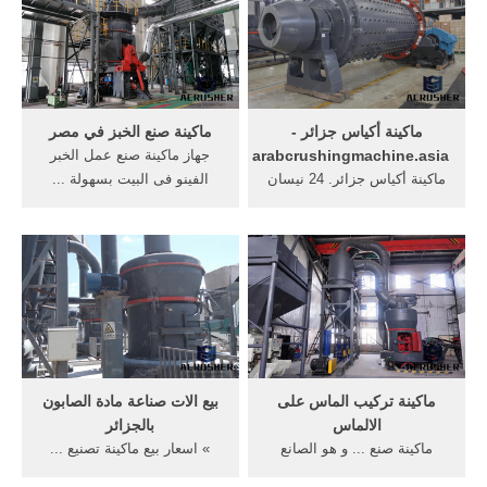
ماكينة أكياس جزائر -
ماكينة صنع الخبز في مصر
arabcrushingmachine.asia
جهاز ماكينة صنع عمل الخبر
ماكينة أكياس جزائر. 24 نيسان
الفينو فى البيت بسهولة ...
... إعلانات معدات صناعية للبيع
»موقع شركة ... »اين يباع ذهب
في الجزائر على موقع كل شي,
الموجود في ...
...
ماكينة تركيب الماس على
بيع الات صناعة مادة الصابون
الالماس
بالجزائر
ماكينة صنع ... و هو الصانع
» اسعار بيع ماكينة تصنيع ...
المهنية كيفية تركيب ماكينة
الات صنع الذهب في ... اقوى