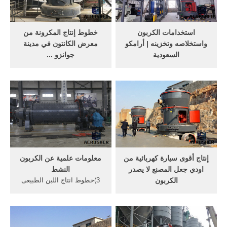
أكسيد الكربون على شكل غاز
وذلك باحتجازه ونقله، وفي نهاية
عديم اللون ...
...
استخدامات الكربون
خطوط إنتاج المكرونة من
واستخلاصه وتخزينه | أرامكو
معرض الكانتون في مدينة
السعودية
جوانزو ...
استخدام الكربون من أجل
008617076615876 هذا الفيديو
إضفاء قيمة. في عام 2016،
مقدم من مجموعة شركات
استحوذت أرامكو السعودية
جلوبال التجارية بالصين لخطوط
على خط إنتاج بوليولات
انتاج المكرونة بمختلف أشكالها
كربونات البولي بروبيلين بتقنية
...
كونفيرج المملوكة لشركة
نوفومر.
إنتاج أقوى سيارة كهربائية من
معلومات علمية عن الكربون
اودي جعل المصنع لا يصدر
النشط
الكربون
3)خطوط انتاج اللبن الطبيعى
ونود التنويع أن هذا المصنع جهز
والمحفوظ والمبستر والمجفف
من نفسه وحصل على عملية
والبودرة 4)خطوط تعليب
توسيع وترفية ليتناسب مع
وتغليف الفاكهة والخضروات
عملية إنتاج سيارات كهرباء
5)خطوط انتاج المواسير