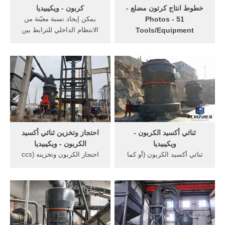
‫خطوط انتاج كرتون مضلع -
كربون - ويكيبيديا
51 Photos -
يمكن إيجاد نسبة معيّنة من
Tools/Equipment
الانتظام الداخلي للترابط بين
‎خطوط انتاج كرتون مضلع‎.
ذرّات الكربون، وذلك عن طريق
2,943 likes · 17 talking about
إنتاج الكربون اللابلّوري صناعيّاً،
this. ‎توريد ماكينات انتاج
حيث توجد على سبيل المثال،
الكرتون المضلع شامل السليتر
مادّة كربون لابلّوري رباعي،
عرض 180سم سرعة تصل 200
تكون فيه نسبة 70% ...
متر سا عة ويمكن توريد
الماكينات الملحقة (خلاط النشا
والكومبرسور )‎
ثنائي أكسيد الكربون -
احتجاز وتخزين ثنائي أكسيد
ويكيبيديا
الكربون - ويكيبيديا
ثنائي أكسيد الكربون (أو كما
احتجاز الكربون وتخزينه (ccs
يعرف بالاسم الشائع ثاني
بالعودة إلى التكنولوجيا في
أكسيد الكربون) هو مركّب
محاولة لمنع تحرير كميات كبيرة
كيميائي من الأكسجين
من co2 في الغلاف الجوي
والكربون له الصيغة الكيميائيّة
الناتجة عن استخدام الوقود
co 2.عند ظروف الضغط
الأحفوري في توليد الطاقة
والحرارة القياسيّتين يكون ثنائي
وغيرها من الصناعات التي co2