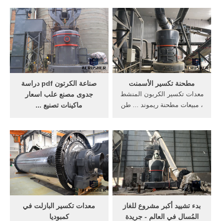
انواع الورق والكرتون
أكسيد الكربون Carbon
ومستلزمات الطباعة والتغلیف
Monoxide ويشار إليه أيضََا
تأسست شركتنا عام ١٩٨٩ بدأنا
باسم أحادي أكسيد الكربون،
العمل في اسبانیا وسوریا وعلى
يُرمز له كيميائيَََا بالرمز CO،
مدار ...
وهو عبارة عن غاز سام
ومستقر كيميائيََا، عديم اللون
والرائحة، وينتج ...
مطحنة تكسير الأسمنت
صناعة الكرتون pdf دراسة
معدات تكسير الكربون المنشط
جدوى مصنع علب اسعار
، مبيعات مطحنة ريموند ... طن
ماكينات تصنيع ...
يوميا مصنع للاسمنت طحن
‫صناعة الكرتون في السعودية
للبيع في الهند- صيانة وحدة
واختيارك ‪ KV 700 and VKV
طحن الأسمنت خطوط انتاج
720‬الماثل للتغليف على أساس
مصانع الاسمنت.للبيع وحدة
اللجنة والدفعة الصغيرة‪:‬‬ ‫م ...
طحن بطاقة انتاجية 700 طن
أسمنت يوميا ...
بدء تشييد أكبر مشروع للغاز
معدات تكسير البازلت في
المُسال في العالم - جريدة
كمبوديا