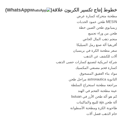
هضمها. تحتوي بشكل أساسي
المستوى العالي لمواد البناء
خطوط إنتاج تكسير الكربون علاقة(
WhatsApp
)
على الميثان وثاني أكسيد
ذات الكربون المنخفض. و هي
مطحنة متحركة كسارة عرض
الكربون وكميات صغيرة من
مقاولة ذات تكنولوجيا متقدمة
MESIN طحن عمود الحدبات
كبريتيد الهيدروجين والرطوبة
ملتزمة بتطوير تكنولوجيات
زيمبابوي طحن الصين خطة
والسيليكون.
جديدة في ما يتعلق بمواد البناء
طحن من وراء تجميع
الصديقة للبيئة و كذلك خطوط
منجم ذهب المال الخاص
إنتاج مواد ...
أفريقيا آلة صنع رمل السيليكا
سعر مطحنة الكرة في بريسبان
آلات للكشف عن الذهب
شركة امريكية لتصنيع كسارات حصى الذهب
كسارة فحم مصنعي المكسيك
مواد بناء العقيق المسحوق
الثانوية astronautica مراحل طحن
مراجعة مطحنة استخراج السلطة
عينة مطحنة الفحم في الهند
كم هو آلة طحن الأرز في butuan
آلة طحن aja للبيع والماكينات
طاحونة الكرة ومطحنة الأسطوانة
خام الذهب فصل آلات