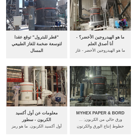
التواصل الاجتماعي Official ...
الأسود. هناك أربعة خطوط
إنتاج في مصنعنا ، ويبلغ حجم
الإنتاج السنوي حوالي 30000
طن متري سنويًا.
ما هو الهيدروجين الأخضر؟ -
"قطر للبترول" توقع عقدا
أنا أصدق العلم
لتوسعة ضخمة للغاز الطبيعي
ما هو الهيدروجين الأخضر - غاز
المسال
عديم اللون - تحويل الفحم أو
وقعت قطر للبترول -أكبر مورد
الفحم الحجري إلى غاز - صناعة
للغاز الطبيعي المسال في
الطاقة المتجددة في أوروبا -
العالم- عقدا للمرحلة الأولى من
إزالة الكربون بعمق من نظام
مشروعها لتوسعة حقل الشمال
الطاقة
التي سترفع إنتاج البلاد من الغاز
الطبيعي المسال إلى 110
ملايين طن سنويا بحلول 2026.
MYHEX PAPER & BORD
معلومات عن أول أكسيد
ورق خالي من الكربون; ...
الكربون - سطور
خطوط إنتاج الورق والكرتون
أول أكسيد الكربون. ما هو رمز
نحن شركة تجاریة لتورید جمیع
أول أكسيد الكربون؟ أول