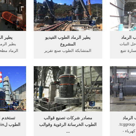
مصنع معدات
خرسانية 、 ا
..
ب الرماد
يطير الرماد الطوب الفيديو
يطير ال
ل النبات
المشروع
يطير الرما
ارة تتبع
المتشابكة الطوب صنع تقرير
كمال سحق
المشروع. يطير الرماد سعر الطوب
السليماني
مصنع الطوب,
كسر عينة الرسم البياني
الألومنيوم 
اد المتطاير
كسارةالحجر النباتي في البنجاب
الكرة الصغي
ياني
تدفق دارة جاذبية الذهب الرسم
البياني تقرير المشروع الشعبي
تكلفة
البياني سعر الطوب آلة صنع
الرماد
مصادر شركات تصنيع قوالب
تستخدم ال
يطير الطوب الرماد - tcggroup.
الطوب الخرسانة الرغوية وقوالب
هرباء -
...