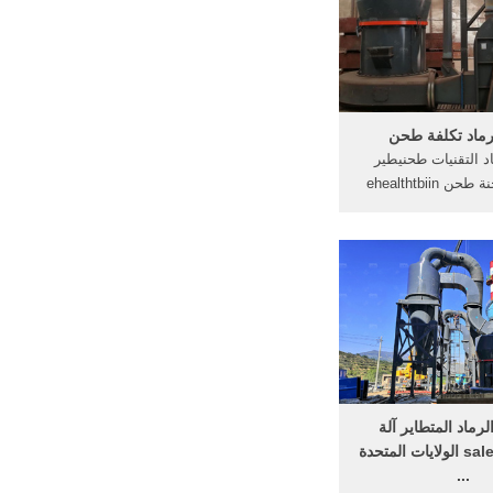
لصين 、 آلة كتلة ...
رماد تكلفة طحن
د التقنيات طحنيطير
الرماد مطحنة طحن ehealthtbiin
ت طحن مطحنة الكرة
بطانات -يطير الرماد
رة مطحنة-,مكنه طحن
الذره spicy-korea, الرماد المتطاير
 محطة إثراء .
رماد المتطاير آلة
الطوب لsalein الولايات المتحدة
...