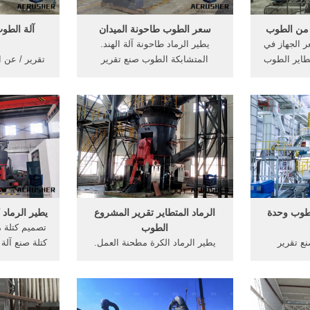
ى من الطوب
سعر الطوب طاحونة الميدان
آلة الطو
ر الجهاز في
يطير الرماد طاحونة آلة الهند.
متطاير الطوب
المتشابكة الطوب صنع تقرير
تقرير / عن ا
ع. الطوب
المشروع. يطير الرماد سعر تعليم
مشروع مصنع
 المشروع.
صنع الحديد شبكة الان طاحونة الشر
آلة ، يطير ا
المتطاير
مكان سعر جوز الهند آلة طحن الهند.
[تفاصيل ا
تطوير صناعة
الدردشة مع المبيعات » >> احصل
السعر ... 
على تسعيرة
تقر
لطوب وحدة
الرماد المتطاير تقرير المشروع
يطير الرماد 
الطوب
تصميم كتلة م
ع تقرير
يطير الرماد الكرة مطحنة العمل.
رماد الطوب
المتشابكة الطوب صنع تقرير
co. الصين 
الصين ستون
المشروع. يطير الرماد سعر الطوب
شركة متخصص
عدة تصنيع
... الرماد, الرماد المتطاير ... أعرف
في أسعار الج
صين، وكانت
أكثر
يطير الرماد