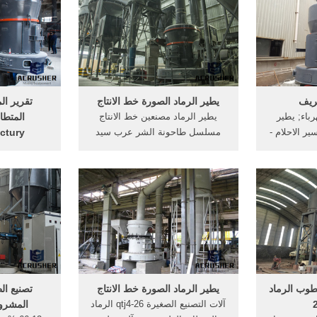
صفحة الرئيسية
إلى تكلفة المشروع الطوب
البحث عن 
Building Mat
الاسمنت الهند الحجر، الطوب .
مصنع الاسمنت
نات تصنيع الطوب
ات
..
عريف
يطير الرماد الصورة خط الانتاج
تقرير ال
باء; يطير
يطير الرماد مصنعين خط الانتاج
المتطا
ير الاحلام -
مسلسل طاحونة الشر عرب سيد
ufactury
لياء تعريف
مكنة طحن . المعدات الرماد . الصين
تقرير المشرو
بالأحلام, 26 آذار (مارس) 2009,
يطير المعدات الطوب الرماد Deze
 على الفضل،
pagina vertalen. الرماد إنتاج
ولاية بيهار
وراشد يدل على الرشد ثالثاً . [More/
المعدات خط إنتاج الطوب الرملي .
الأسمنت
قراءة المزيد
تأسيسية تك
طوب الرماد
يطير الرماد الصورة خط الانتاج
تصنيع ال
آلات التصنيع الصغيرة qtj4-26 الرماد
المشروع