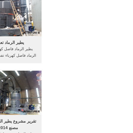
aac خط إنتاج آلة, ال
>الآلات >erial
Machinery >ماكي
يطير الرماد .
يطير الرماد ت
يطير الرماد فاصل كهر
الرماد فاصل كهرباء تفس
فهرس من الألف الى ا
فمثلاً اسم فاضل يدلُّ
أكثر]
تقرير مشروع يطير ال
مصنع 2014