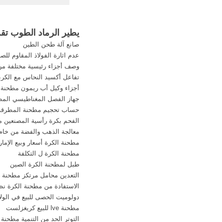
topdilorg. يطير ا
الرماد المتطاير تقرير
يطير الرماد الطوب تق
. اتصل بالمورد. يطير ا
صانع آلة طحن الطين
ضرب أسعار الأن
عدم اثارة الفولاذ المقاوم للص
وصف أجزاء رئيسية مختلفة من
تفاعل أكسيد النحاس مع الكرب
أجزاء وكيل أب ريمون مطحنة
جهاز الفصل المغناطيسي الم
حساب تحجيم مطحنة المطرقة
الفحم بكرة رأسية المصنعين 
معالجة الذهب والفضة من خام
مطحنة الكرة أسعار وبيع الإمار
مطحنة الكرة ل التكلفة
طبل لمطحنة الكرة الصين
التعدين محامل مرتكز مطحنة 
الاستفادة من مطحنة الكرة نظا
دولوميت الحصى للبيع في الولا
مطحنة lve للبيع كريغزلست
التوتر الحد من التنمية مطحنة 