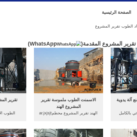
الصفحة الرئيسية
د الطوب تقرير المشروع
تقرير المشروع المقدمة(
WhatsApp
)
ع آلة يدوية
الاسمنت الطوب ملموسة تقرير
تقرير الم
المشروع الهند
ئي بالكامل
الهند تقرير المشروع محطمar.jxjsjt
الطوب ال
نموذج آلة صنع الطوب أي سعر S2.
. ... الطوب يطير 1n4148 الرماد
المشروع. م
aac خط إنتاج آلة كتلة-
البخار, المشروع تقرير طن يوميا. ...
جدوى إعداد 
طير الرماد
شباط فبراير وعندما تطرق ياسين
تنزيل لمص