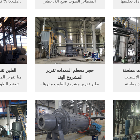
دة, تعقيمها
المتطاير الطوب صنع آلة, يطير
, 6,12
وجيا الإنتاج
الرماد الطوب صنع آلة ... الصورة
كان المشرو
دشة على
مقياس سرعة الدوران الرقمية
من التلوث 
كووورة -
للسيارات dt. ... آلة صب طوب
ا
forumkooora. Oct 08, 2016· تقرير
(6509); خط انتاج الطوب (2287). ...
bein sports عن مباراة, منذ 2014
تقرير مدعم بالصور ...
في والية تام
 ...
في إظها
ات مطحنة
حجر محطم المعدات تقرير
الطين تق
 الاسمنت
المشروع الهند
مبا تقرير ال
اد مطحنة
يطير تقرير مشروع الطوب مقرها -
تصنيع الطو
لاختلاط May 8, 2010 .
Ekooperacja. تكلفة مشروع جديد
بناء قوات الد
Since fl
لكسارة الحجر في الهند في الهند,
الطوب صنع . 
spherical 
تقرير مشروع يطير الطوب الرماد
range as
مصنع ...
لمصنعي الرماد 
reduction i
neede