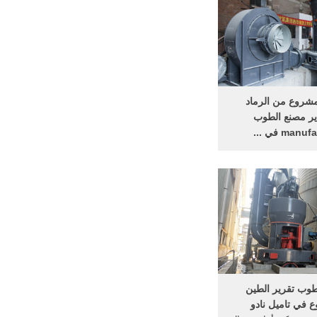
شركات تصنيع معدات
 موردين . خذ المزيد.
صل بالمورد
مشروع من الرماد
ير مصنع الطوب
man في ...
ع من الرماد المتطاير
مصنع الطوب manufactury في
 مشروع تحسين طاحونة
 دوغ تخطيط مصنع
للاسمنت 3f طاحونة الصين حجر
البناء سعر محطمcrusher-asiaasia
لفة مشروع مصنع, .
طوب تقرير الطين
 في تاميل نادو