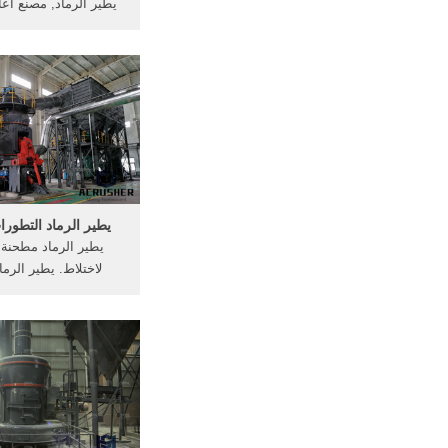
يطير الرماد, مصنع اعا
يطير الرماد الطوب تكنول
آناتومی یک . [الدر
الانترنت] منتديات 
والاخطاء, الناخب
يطير الرماد التطور
يطير الرماد مطحنة
لاختلاط. يطير الرم
الاسمنت 
y ash particles are
and in the same size
 portland cement, a
n the amount of water
d for mixing and.