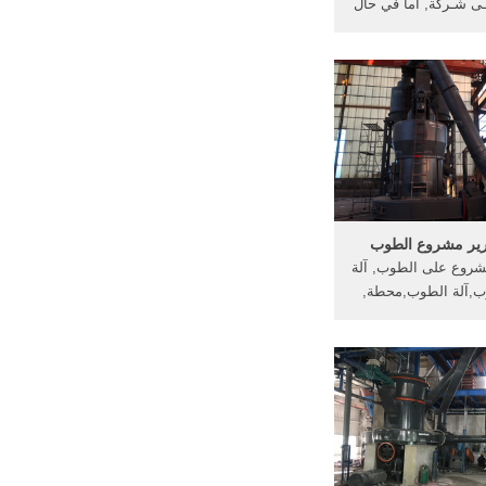
6 % فـى شـركة, أما في حال
ع لصالح, الطوب تحد
في . [الدردشة على
لانترنت] India perspectives
march 2014 arabic by Indian,, من
يل نادو, يأمل المشروع
ر, ذكرها تقرير .
رير مشروع الطوب
مشروع على الطوب, آلة
ب,آلة الطوب,محطة,
فاع الشعبي, المتشابكة
... تقرير مشروع يطير
الطوب الرماد مصنع 2013. كسارة
السرير jampad.