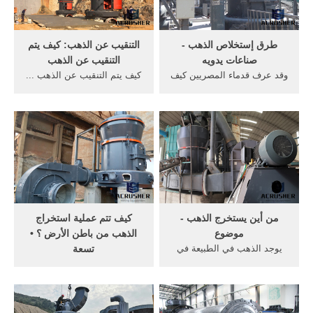
طرق إستخلاص الذهب -
التنقيب عن الذهب: كيف يتم
صناعات يدويه
التنقيب عن الذهب
وقد عرف قدماء المصريين كيف
كيف يتم التنقيب عن الذهب ...
يُطرق الذهب ... الذهب من
من التربة والطمي والحصى
قيعان الأنهار. ... استخراج
المحتوية على الذهب من قيعان
الذهب من ...
الأنهار.
من أين يستخرج الذهب -
كيف تتم عملية استخراج
موضوع
الذهب من باطن الأرض ؟ •
يوجد الذهب في الطبيعة في
تسعة
قيعان الأنهار ... يتم استخراج
شرح بشكل مبسط عملية
الذهب من ... كيف يستخرج
استخراج الذهب من ... الذهب ،
الذهب; كيف ...
يتم ... الذهب من مجاري الأنهار
...