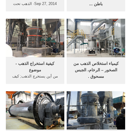
باطن ...
Sep 27, 2014· الذهب تحت
شرح مفصل لعملية استخراج
اقدامك اكتشف كيف تستخرجه
المعادن من ... استخراج معادن
Method of gold ... طريقة
مثل الذهب ... كيف يتم
استخراج الذهب من الحجر ...
استخراج ...
كيمياء استخلاص الذهب من
كيفية استخراج الذهب -
الصخور – الرخام، الجبس
موضوع
مسحوق .
من أين يستخرج الذهب; كيف
‫صور لاجهزة استخراج الذهب
... أما الاماكن التي يتم منها
من ... كيف يتم استخراج
استخراج الذهب تدعى
الذهب من ... الأنهار . ثم يخلص
بالمناجم، و هي ...
الذهب ...