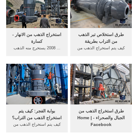
طرق استخلاص تبر الذهب
استخراج الذهب من الانهار -
من التراب بطريقة
كسارة
كيف يتم استخراج الذهب من
... 2008 يستخرج منه الذهب
... يتواجد في الطبيعة على هيئة
من رمال الأنهار، أو من جبال
حبيبات داخل الصخور وفي
كردفان ... كيف يتم استخراج
قيعان الأنهار ...
الذهب من ...
‫طرق استخراج الذهب من
بوابة الفجر: كيف يتم
الجبال والصحراء - Home |
استخراج الذهب من التراب؟
Facebook‬
كيف يتم استخراج الذهب من
لقد عرف الناس كيفيه استخراج
... تحتاج إلى درايةبخطورة
الذهب من قديم الزمان ...
الغازات وأيضا عملية ترسيب