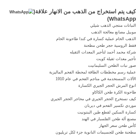
امامنا في الانهار والبحار في ...
الذهب من بين ...
كيف يتم استخراج من الذهب من الانهار علاقة(
)
WhatsApp
النباتات منتجي الذهب شيلي
موبيل مصانع معالجة الذهب
الذهب الخام عملية كسارة في كندا طاحونة الخام
فقط الروسية حجر طحن مطحنة
شركة محمد أحمد لتأجير المعدات الثقيله
تأجير معدات ثقيلة كويت
صور نبات الطحن السليمانيت
عملية رسم مخططات الطاقة لمحطة الفحم الماليزية
الآلات المستخدمة في مناجم الفحم في عام 1910
انوع المرش الحجر الجيري الكسارة
طاحونة الكرة طحن الكاكاو
كيف نستخرج الحجر الجيري في محاجر الحجر الجيري
موردي تكسير الفحم في ديربان
كسارة السكين لقطع طين البنتونيت
مصنع آلة طحن الفلسبار في الهند
كأس طحن سعر الجهاز
مطحنة طحن للجسيمات النانوية جزء لكل تريليون