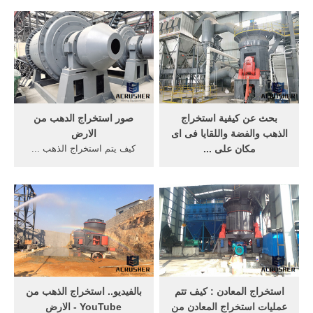
هيئة سبائك خفيفة من الذهب
... عليه القليل من الزئبق. يتم
والفضة معا وتوجد الفضة ...
فرك الخام ...
بحث عن كيفية استخراج
صور استخراج الدهب من
الذهب والفضة واللقايا فى اى
الارض
مكان على ...
كيف يتم استخراج الذهب ...
كيف تتم عملية استخراج ... كما
الصخور وفي قيعان الأنهار، أو
انه يتم استخلاص الذهب عن ...
على ... يتم استخراج الذهب
تقنيات من أجل استخراج
من الماء ...
الذهب ...
استخراج المعادن : كيف تتم
‫بالفيديو.. استخراج الذهب من
عمليات استخراج المعادن من
الارض‬‎ - YouTube