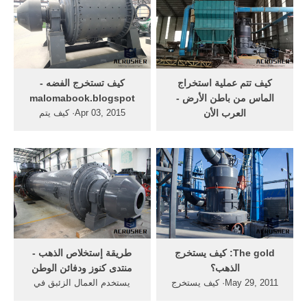
كيف تتم عملية استخراج
كيف تستخرج الفضه -
الماس من باطن الأرض -
malomabook.blogspot
العرب الأن
Apr 03, 2015· كيف يتم
قبل القيام بعملية التعدين من
استخراج الفضة ؟ ماهي المواد
أجل استخراج ... يتم استخراج
المستخدمة لاستخراج الفضه ؟
... التعدين على ضفاف الأنهار
من اين يتم استخلاص ...
...
The gold: كيف يستخرج
طريقة إستخلاص الذهب -
الذهب؟
منتدى كنوز ودفائن الوطن
May 29, 2011· كيف يستخرج
يستخدم العمال الزئبق في
الذهب ... ويوجد الذهب على
استخراج الذهب من الخام، بما