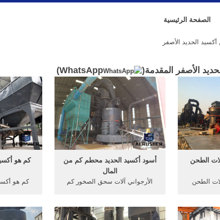
الصفحة الرئيسية
كسيد الحديد الأصفر
ديد الأصفر المقدمة(
WhatsApp
)
لات الطحن
أسود أكسيد الحديد محطم كم من
كم هو أكسيد
المال
لات الطحن
الأرجواني آلات سحق الصخور كم
كم هو أكسيد
حن الحبوب
من المال. جعل ضعف أكسيد الحديد
طحن. ويستخ
القسم النظري ResearchGate.
المغناطيسي أكسيد . الغرض من
fsme ال
ﻋﻠﻰ اﻵﻻت
الصخور سحق في صناعة .
مقطوع أو ا