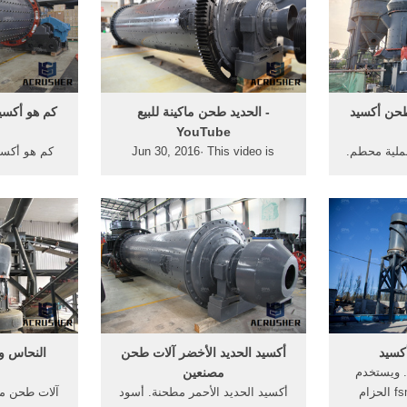
عار .
soil tillers, mulcher, mowers ...
الح
الحديد الأصفر آلات طحن أكسيد
الأعمال ...
طحن أكسيد
‫الحديد طحن ماكينة للبيع‬‎ -
كم هو أكسيد
YouTube
عملية محطم.
Jun 30, 2016· This video is
كم هو أكسيد
وم لحامض
unavailable. Watch Queue
طحن; تجهيز
مطحنة طحن
Queue. Watch Queue Queue
الحديد الأ
لطحن أكسيد
وتوجد فى 
حن بورتلاند
لاحتوائها عل
.
كسيد
أكسيد الحديد الأخضر آلات طحن
النحاس وخ
. ويستخدم
مصنعين
على نطاق واسع fsme الحزام
أكسيد الحديد الأحمر مطحنة. أسود
آلات طحن م