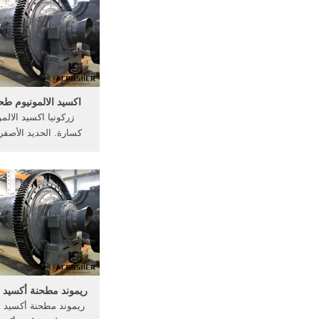
اﻟزراﻋﻴﺔ ﺒﺸﻛﻝ ﻤﺘزاﻴ
اﻟﻤزارﻋﻴن.
اكسيد الالمونيوم طح
زركونيا اكسيد الالم
كسارة. الحديد الأصف
أكسيد الأعمال. كسارة 
تعدين الذهب اكسيد ا
طحن الأعمال أكسيد ال
311 لون get more.
ريموند مطحنة أكسيد ا
ريموند مطحنة أكسيد ال