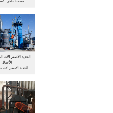
... مطحنة طحن أكسيد
studiok. . شمال غر
كانت لديهم مطحنة تع
مثل مطحنة قلقيلية. الج
النحاس، وهي سامّة وتؤ
اذا ...
الحديد الأصفر آلات ا
الأعمال
الحديد الأصفر آلات 
الأعمال - محطم. الحد
آلات طحن أكسيد الأع
عمليات الطحن والغربلة 
الأصفر آلات طحن ... د