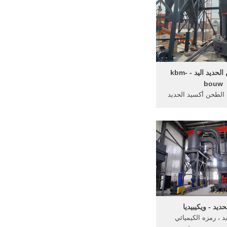
ناء، الصناعات المعدنية
 الأخرى، على سبيل
دما الفحم والخامات
لمعدنية ...
آلات طحن الحديد اليد - kbm-
bouw
الطحن أكسيد الحديد
طحن صغيرة من الحديد
جر محطم أو طحن -
adams-jeffcohazmata
د آلات طحن أكسيد,
خور، الحجر آلة محطم
طحن وكم من .
ديد - ويكيبيديا
د ، رمزه الكيميائي