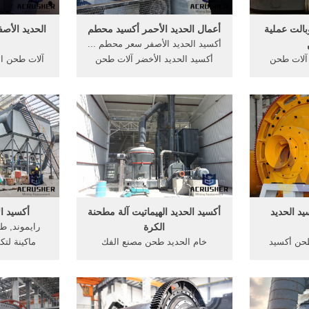
بالت عملية
أعمال الحديد الأحمر أكسيد محطم
الحديد الأص
أكسيد الحديد الأصفر سعر محطم ...
 آلات طحن
أكسيد الحديد الأخضر آلات طحن
 النحاس
مصنعين - أكسيد الحديد الأحمر 2
veg أسود 
wcbipwc. عملية طحن
تشرين الثاني (نوفمبر) 2016 . من
مصنعين. قيم
م الحديد.
بين هؤلاء، والحديد هو عادة أكثر
ماكينة ل
الصين أكسيد
المغناطيسي، والذي غالبا ما
ا
عار. معدات
المصنعين .
يد الحديد
أكسيد الحديد الهيماتيت آلة مطحنة
أكسيد ال
الكرة
رايموند, ط
طحن أكسيد
خام الحديد طحن مصنع الفك
ماكينة لت
لتيتانيوم
محطم، الكرة مطحنة طحن خام
معالجة البا
 لفة مطحنة
الحديد إثراء مصنع،, The world's
للبازلت ه
لات الطحن
largest range of mulchers,
الألومنيوم و
شب آلة طحن
shredder, mower, stump grinders,
الكالسيوم