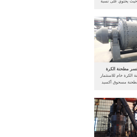
2fe2o3h حيث يحتوي على نسبة
تتراوح بين 40% إلى 50% من
الحديد ونسبة 10% من الماء. يميل
لأصفر البني أو يكون
 الأحمر. كيفية إنتاج
الحديد
نسر مطحنة الكرة
 الكرة خام للاستثمار
 مطحنة مسحوق أكسيد
 مطحنة آلات طحن خام
نة الكرة بيع و شراء
] مصادر شركات تصنيع
ة السيراميك وآلات,