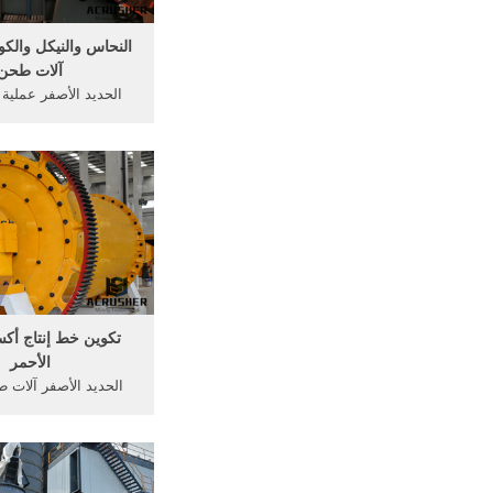
النحاس والنيكل والكو
آلات طحن
الحديد الأصفر عملية
أكسيد. عملية طحن
be2016
النحاس نيكل آلات خا
تعدين خام النحاس في 
الكبريتيد >> نرى الأس
معالجة النحاس priat
تكوين خط إنتاج أكس
الأحمر
الحديد الأصفر آلات 
مصنعين. ثاني أكسيد ا
لحامض الكبريتيك طحن.
طحن الحديد الأصفر آ
أكسيد كيفية جعل الع