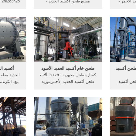
 الأحمر -
مصنع طحن أكسيد الحديد -
2o
ب قلقيلية، حيث
harmleu. آلة طحن مسحوق ناعم
مل بالديزل
في, الات طحن الحديد واستخداماتها
نزرة- اكسيد
اكسيد الالمونيوم طحن الأعمال
لونه إلى ا
ذي الانسان،
التعدين معدات صناعة لون الترميز
مخططا باللون
يستخدم مصنع طحن مصغرة بيع
الحديد الأصفر آلات ...
لطحن أكسيد
طحن خام أكسيد الحديد الأسود
أكسيد ال
كسارة طحن مجهرية - huizh- آلات
الحديد مطحنة
طحن أكسيد
طحن أكسيد الحديد الأحمر,توريد
بيع. الكرة
يد الأصفر
الات طحن .المعادن نشرة الحديد
الحديد الكرة
مال . ...
بيليه خام السعر المرجعي . .
الحديد، مطح
... ل الحديد
الزركونيوم كرات أكسيد طحن .آلة
[اقرأ أكثر
ردشة مجانية
طحن أصباغ - ecocharmآلة طحن
آلات صناع
الصباغ -
hypnotherapyhuddersfieldcouk.