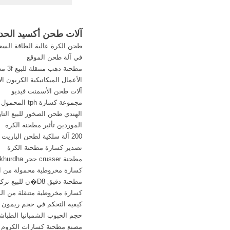
الناقل لنقل المواد 
المنتجات المصنعة في
البناء، الصناعات المعدن
آلات طحن أكسيد الحدي
الأخرى، على سبيل الم
طحن الكرة عالية الطاقة السع
الفحم والخامات المعدن
في آلة طحن الموقع
...
مطحنة ذهب متنقلة للبيع 3f مطحنة الصين
الأعمال الميكانيكية الكربون ال
آلات طحن الأسمنت فيديو
مجموعة كسارة tph المحمول للتأجير
الهندي طحن الصخور للبيع التار
الموردين تأثير مطحنة الكرة
200 آلة سلكية لطحن الباريت
تصدير كسارة مطحنة الكرة
مطحنة crusser حجر khurdha
كسارة مخروطية محمولة من الح
مطحنة دقيق D8�ن للبيع تركيا
كسارة مخروطية متنقلة من الد
كيفية التحكم في حجم ريمون
حجم الحبوب الشمبانيا الطباش
مصنع مطحنة كسارات الكروم