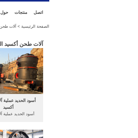
اتصل
منتجات
حول
الصفحة الرئيسية
> آلات طحن أ
آلات طحن أكسيد الح
أسود الحديد عملية آ
أكسيد
أسود الحديد عملية آ
أكسيد. كتاب تقانة ط
ﻤرﺘﻔﻌﺔ، واﻻﻋﺘﻤﺎد 