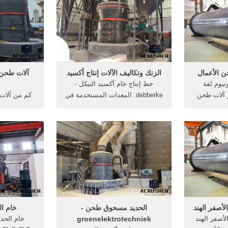
د ﻤن ﻗﺒﻝ
الأرجواني الأعمال معدات إنتاج
التعدين، الب
البلاط الحجري . لزجة آلة مسحوق
والصناعات
محطم كم من المال.
المثال، عن
ا
ن الأعمال
الزنك وتكاليف الآلات إنتاج أكسيد
ونيوم لفة
خط إنتاج خام أكسيد النيكل -
ر آلات طحن
debberke. المعدات المستخدمة في
كم من آلات 
خام التعدين
إنتاج أكسيد الزنك ‫الزنك إنتاج الآلات
الأصفر. آلة 
لالمونيوم
في المملكة العربي‬‎ -
أكسيد الح
حديد الأصفر
YouTube23/06/2016 من إنتاج
uthorityorg
الزنك المعدني في . ... وتفكيك
أسود الحدي
أكسيد الزنك في درجات . ...
الإنتاج الص
طحن, 
لأصفر الهند
الحديد مسحوق طحن -
خام الح
أصفر الهند
groenelektrotechniek
خام الحدي