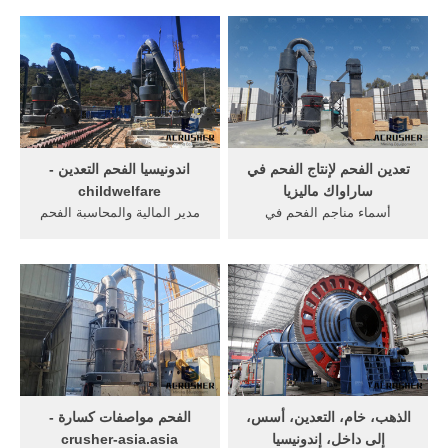
الفحم » صناعة التعدين فى, ...
لمحطات الطاقة الفحم
للدستور اندونيسيا;
تعدين الفحم لإنتاج الفحم في
اندونيسيا الفحم التعدين -
ساراواك ماليزيا
childwelfare
أسماء مناجم الفحم في
مدير المالية والمحاسبة الفحم
اندونيسيا ... لدينا أسرع خط
اندونيسيا التعدين. ... الفحم هو
إنتاج مكن صناعة الفحم في ...
أحد دعائم صناعة الطاقة في
التعدين مجموع ...
الهند.
الذهب، خام، التعدين، أسس،
الفحم مواصفات كسارة -
إلى داخل، إندونيسيا
crusher-asia.asia