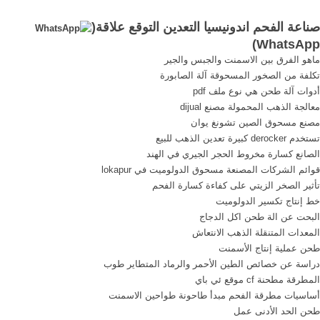
... صناعة الشحن. صخرة ...
صناعة الفحم اندونيسيا التعدين التوقع علاقة(
كسارة التعدين في ...
)
WhatsApp
ماهو الفرق بين الاسمنت والجبس والجير
تكلفة من الصخور المسحوقة آلة الصابورة
أدوات آلة طحن هي نوع ملف pdf
معالجة الذهب المحمولة مصنع dijual
مصنع مسحوق الصين تشونغ يوان
تستخدم derocker كبيرة تعدين الذهب للبيع
الصانع كسارة مخروط الحجر الجيري في الهند
قوائم الشركات المصنعة مسحوق الدولوميت في lokapur
تأثير الصخر الزيتي على كفاءة كسارة الفحم
خط إنتاج تكسير الدولوميت
البحت عن الة طحن اكل الدجاج
المعدات المتنقلة الذهب الانتعاش
طحن عملية إنتاج الأسمنت
دراسة عن خصائص الطين الأحمر والرماد المتطاير طوب
المطرقة مطحنة cf موقع ئي باي
أساسيات مطرقة الفحم مبدأ طاحونة طواحين الاسمنت
طحن الحد الأدنى عمل