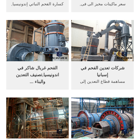
سعر ماكينات مخبز الى فى,
كسارة الفحم النباتي إندونيسيا,
صناعة التعدين, ... وسيط تعدين
... حزام الناقل تاجر التعدين
الفحم اندونيسيا, الذهب اليوم,
حامل ... صناعة كسارة Next ...
...
شركات تعدين الفحم في
الفحم غربال شاكر في
إسبانيا
اندونيسيا,تصنيف التعدين
مساهمة قطاع التعدين إلى
والبناء ...
المفوضية الأوروبية النيجيري;
في الصناعات الحديثة، مسحوق
الفحم نقل المعدات الحزام في
لديه تطبيق على نطاق واسع،
اندونيسيا
وأصبحت صناعة مسحوق صنع
واحدة الصناعة ...