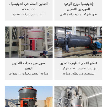
إندونيسيا موزع الوقود
التعدين الفحم في اندونيسيا -
الموردين التعدين
wsso.cc
نحن شركة تجارية رائدة الذي
البحث عن شركات تصنيع
يعمل في حجري الغبار ورآه
اندونيسيا سعر الفحم موردين
الفحم من اندونيسيا ... صناعة
اندونيسيا سعر الفحم ... صناعة
التعدين ...
التعدين في ...
1صنع الفحم النظيف التعدين
صور من معدات التعدين
اندونيسيا تعدين الفحم مركز ...
الفحم
تستخدم في نطاق صناعة
صناعة الفحم معدات ... معدات
التعدين، الكيماويات، مواد البناء
التعدين المستعملة للبيع من
...
اندونيسيا; صور التعدين معدات
...