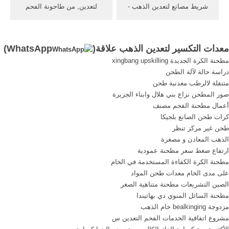
شريط مصانع لتعدين الذهب -
لتعدين, من طاحونة الفحم
eivthuin مصر حجر
المعدات الأساسية, أساسا في
كساراتمقدمة لتعدين
صناعة الإسمنت و . [اقرأ أكثر]
الذهبالمطاحن الالية منتجات
أكتوبر 2012 التنقيب عن
معدات التكسير لتعدين الذهب علاقة(
WhatsApp
)
مقدمة لتعدين الذهب نشر في [
الذهب. الحصول على السعر .
مطحنة الكرة الجديدة xingbang upskilling
4.52885 تقييمات] February 4,
آلات لتعدين النحاس.
دراسة حالة لآلة الطحن
2013 إن شركتنا كأحد الرواد
متنقلة لالرطب معدنية طحن
من المصانع لمعدات التكسير .
صور المطحن نزاع بني هلال وابناء الجزيرة
أعمال مطحنة الفحم مصنف
كرات طحن الصانع بلجيكا
طحن غير مركز تنظر
الذهب المعادن و مصغرة
ارتفاع ضغط سعر مطحنة عمودية
مطحنة الكرة الكفاءة المستخدمة في الخام
على مدى الخام معدات طحن المواد
الصين التشريعات مطحنة متناهية الصغر
مطحنة السائل المنوي دي بهاتيندا
مزدوجة bealkinging خام الذهب
مشروع اتفاقية الخدمات الفحم التعدين س