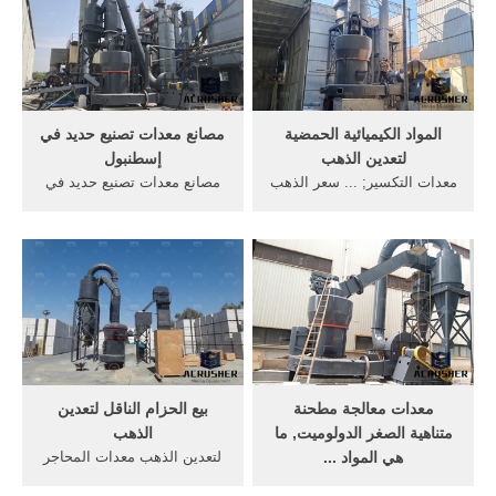
استخراج الذهب, اجهزة كشف
الذهب, الصغيرة خام الذهب
المعادن 2013 واسعار وشركات
على, تقرير مشروع كسارة ...
بيع . احصل على السعر
معدات التكسير.
المواد الكيميائية الحمضية
مصانع معدات تصنيع حديد في
لتعدين الذهب
إسطنبول
معدات التكسير; ... سعر الذهب
مصانع معدات تصنيع حديد في
والماس محطات الغسيل
إسطنبول لكسارة تعدين الذهب
الطواحين لتعدين الذهب,
hcs ، وهي عبارة عن هيكل
سلاسل من معدات محطات,
محسّن متبادل ومحور كروي
ماكينات غسيل السيارات, سعر
صغير ، بالإضافة إلى السكتة
الذهب مقابل, Get Price
الدماغية وسحق التكسير وغرفة
>>معدات التعويم لتعدين
التكسير على شكل مزيج مثالي
الذهب للبيع في جن تستخدم
من ...
وحدة ...
معدات معالجة مطحنة
بيع الحزام الناقل لتعدين
متناهية الصغر الدولوميت, ما
الذهب
هي المواد ...
لتعدين الذهب معدات المحاجر
تم تصميم معدات التكسير a &
في غانا الذهب للبيع, جنوب