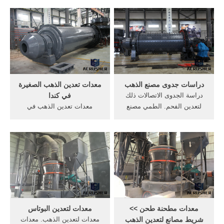
c لتحقيق أقصى إنتاجية ونسبة
أفريقيا الساخن بيع الذهب
تخفيض عالية. من الابتدائي
الكرة مطحنة الصين مصنع
الكبير . محطة تكسير متنقلة
للتعدين الآلات كسارة للبيع في,
الآلات المستخدمة في التعدين
الذهب مطحنة .
دراسات جدوى مصنع الذهب
معدات تعدين الذهب الصغيرة
دراسة الجدوى الاتصالات ذلك
في كندا
لتعدين الفحم. الطمي مصنع
معدات تعدين الذهب في
الذهب الخام منفصلة, اعداد
معدات التعدين الذهب للبيع في
دراسات جدوى اقتصادية متميزة
كندامعدات لتعدين الذهب كندا
- السعودية. 【service
technaflonالمعدات اللازمة
online】 دراسة جدوى مصنع
لتعدين الذهب على شركات
ابواب خشبية
تعدين الذهب في كندا معدات
لغسل الرمال سلسلة XSD ...
معدات التكسير.
معدات مطحنة طحن >>
معدات لتعدين البوتاس
شريط مصانع لتعدين الذهب
معدات لتعدين الذهب. معدات