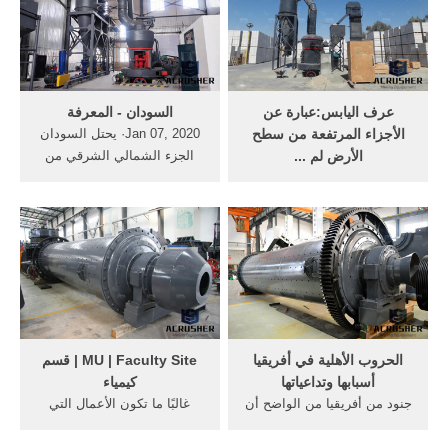
شراء مئات المركبات البحرية
مستقلة ونشاطها اصدار صحيفة
الصغيرة القادرة على شن
يومية واصدار مطبوعات
هجمات محتشدة وزرع حقول
متخصصة وكتب ومجلات .
الألغام وغيرها من ...
عرف اليابس:عبارة عن
السودان - المعرفة
الأجزاء المرتفعة من سطح
Jan 07, 2020· يحتل السودان
الأرض لم ...
الجزء الشمالي الشرقي من
5- رواندا وبورندى : يتحكمان
قارة أفريقيا، بين دائرتي
فى نهر كاجيرا, ... تقع شمال
العرض 4 و22 شمال خط
منطقة السافانا وهى محدودة
الاستواء وخطي الطول 22 و38.
توجد بكل من : الجزء الشمإلي
يحده من الشمال مصر بطول
من كردفان - دارفور - أرض
حدود 1.273 كم ، ومن الشرق
الجزيرة - كسلا شرق السودان.
إريتريا 605 كم وإثيوبيا 1.606
كم والبحر الأحمر 670 كم ومن
الجنوب كنيا 232 ...
الحروب الأهلية في أفريقيا
MU | Faculty Site | قسم
أسبابها وتداعياتها
كيمياء
جنود من أفريقيا من الواضح أن
غالبًا ما تكون الأعمال التي
الصفة الغالبة على القارة
تبرمج الإنسالة على أداءها
الأفريقية خلال العقود الأخيرة
أعمالاً شاقة أو خطيرة أو