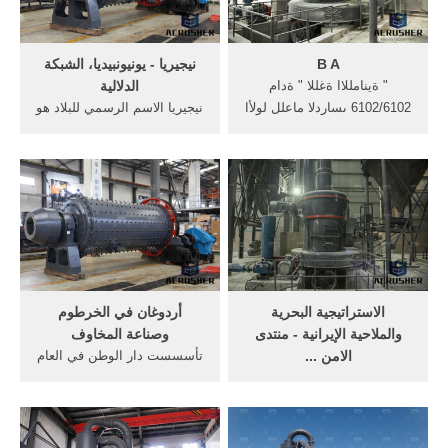
السجود}.
B A
نيجيريا - يونيونبيديا، الشبكة
" ةينامللاا ةغللا " ةدام
الدلالية
6102/6102 ىساردلا ماعلل لولأا
نيجيريا الاسم الرسمي للبلاد هو
رودلا ةماعلا ةيىناثلا ةساردلا
جمهورية نيجيريا الاتحادية هي
مامتإ ةداهشل ناحتما
بلد في غرب أفريقيا وأكبر دولة
في أفريقيا من حيث تعداد
السكان. 1275 علاقات.
الاستراتيجية البحرية
أردوغان في الخرطوم
والملاحية الإيرانية - منتدى
وصناعة المخاوف
الامن ...
تأسسست دار الوطن في العام
Feb 11, 2014· ولذلك ركزت
1995 وصدر العدد الاول منها في
إستراتيجية القوات البحرية
الثالث من سبتمبر من نفس
الإيرانية للتزود بالمعدات
العام ونص قرار تأسيسها على
البحرية خلال الثمانينات على
ان تكون مؤسسة صحفية