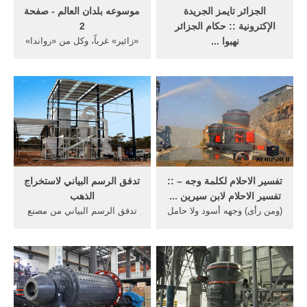
الجزائر تايمز الجريدة
موسوعه بلدان العالم - صفحة
الإكترونية :: حكام الجزائر
2
نهبوا ...
«زائير» غرباً، وكل من «رواندا»
من المفروض على صحافي مثل
و «تنزانيا» و «بحيرة فكتوريا»
بوعقبة أو حدة حزام وغيرهما
جنوباً، و ... بموارد منجمية غنية
من الذين يشتغلون في جرائد
أهمها الفحم والحديد والأحجار
من المفروض أنها تدافع عن
الكريمة والذهب والنحاس.
قضايا الشعب حينما يعلمون بأن
أطفالنا قد انتشر القمل في
رؤوسهم ، من المفروض أن
تذرف ...
تفسير الاحلام لكلمة وجه – ::
تدفق الرسم البياني لاستخراج
تفسير الاحلام لابن سيرين ...
الذهب
(ومن رأى) وجهه أسود ولا حامل
تدفق الرسم البياني من مصنع
له فإنه عاص وصفرة الوجه تدل
التعدين. مصادر شركات تصنيع
على ذلة وحسد وقد تكون
الذهب السعر الرسم البياني
صفرته نفاقاً لأن الصفرة مرض
والذهب السعر, البحث عن
والمرض نفاق وقيل صفرته تدل
شركات تصنيع الذهب السعر
على العبادة لقوله تعالى:
الرسم البياني موردين, تدفق
{سيماهم في وجوههم من أثر
التعدين, مصنع السعر Jiangxi .