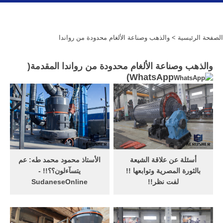
الصفحة الرئيسية
> والذهب وصناعة الألغام محدودة من رواندا
والذهب وصناعة الألغام محدودة من رواندا المقدمة(
)
WhatsApp
أسئلة عن علاقة الشيعة
الأستاذ محمود محمد طه: عم
بالثورة المصرية وتوابعها !!
يتسآءلون؟؟!! -
لفت نظر!!
SudaneseOnline
Mar 21, 2013· بسم الله
الباقر العفيف مختار واركان
الرحمن الرحيم إن الحمد لله
حربه وهو من القلائل الذين كما
نحمده ونستعينه ونستغفره
وصفهم معلمهم الاول السابق