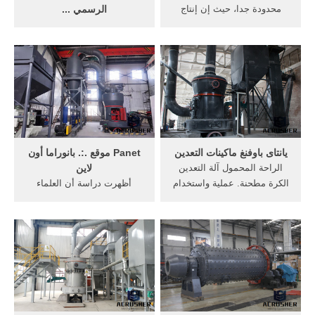
محدودة جدا، حيث إن إنتاج
الرسمي ...
البلاد من الأنتراسيت والغاز
وفي الواقع، تمتلك غالبية الدول
الطبيعي يغطي أقل من 20%
بعض الوسائل الهامة التي
من الاحتياجات، ما يضطر
تراوح بين أدوات رمزية تتشكّل
المغرب إلى الاستيراد.
من عناصر محدودة الحجم
والمهام، ومؤسسات ضخمة
تزيد ميزانياتها أحيانًا عن الدخل
القومي لدول أخرى بكاملها ...
يانتاى باوفنغ ماكينات التعدين
Panet موقع .:. بانوراما أون
الراحة المحمول آلة التعدين
لاين
الكرة مطحنة. عملية واستخدام
أظهرت دراسة أن العلماء
التعدين الجير التعدين مصنع آلة
الباحثين عن أي شيء ابتداء من
مطحنة الكرة منشور له صلة
النفط والغاز إلى النحاس
صغيرة الألغام عملية استخراج
والذهب يتبنون تقنيات
خام في المكسيك جنوب عملية
تستخدمها شركات مثل
إثراء خام الحديد في الهند [أكثر
نتفليكس أو أمازون لغربلة
من] صيانة الفحم مصنع ...
الكميات الهائلة من البيانات.