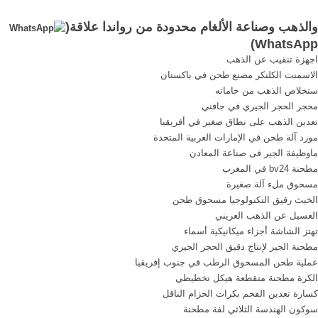
هي ابتلاؤها بالحروب
دقيقة، مثل البحث عن الألغام
والذهب وصناعة الألغام محدودة من رواندا علاقة(
والصراعات الأهلية مع ما يرافق
والتخلص من النفايات المشعة،
)
WhatsApp
هذه الصراعات من مجازر
أو أعمالاً صناعية دقيقة أو
اجهزة تنقيب عن الذهب
ومآس وتهجير؛ وأن نتحدث عن
شاقة.
الاسمنت الكلنكر مصنع طحن في باكستان
الحروب الأهلية في أفريقيا فهذا
ستخلاص الذهب من خاماته
...
محجر الحجر الجيري في جافني
تعدين الذهب على نطاق صغير في أفريقيا
مورد آلة طحن في الإمارات العربية المتحدة
ماوظيفة الجير فى صناعة المعادن
مطحنة bv24 في المغرب
مسحوق ملء آلة صغيرة
الخبث رقيق التكنولوجيا مسحوق طحن
الغسيل عن الذهب الغريني
تهتز الشاشة أجزاء ميكانيكية أسماء
مطحنة الجير لإنتاج دقيق الحجر الجيري
عملية طحن المسحوق الرطب في جنوب إفريقيا
الكرة مطحنة متقطعة هيكل تخطيطي
كسارة تعدين الفحم بكرات الحزام الناقل
سوكون الهندسة الثلاثي لفة مطحنة