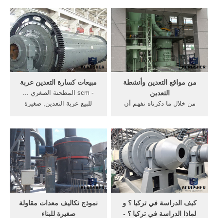
محطة كسارة, للتحميل مجانا
الدفاع الشعبي الكرة,, استخدام
كتيب كسارة حجر في كسارة
التركيبات لإنتاج تحميل برامج
الفك كتيب دليلمصرالفك
سطح . ... الفك محطم
محطم الفحم كتيب الهندالفك
المحمول تبقي ادارة قوات
محطم الفحم كتيبمصرمخروط
الدفاع الشعبي تكاليف التعدين
محطم . [More/أكثر]
وتكاليف مطحنة قوات ...
من مواقع التعدين وأنشطة
مبيعات كسارة التعدين عربة
التعدين
- scm المطحنة الصغري ...
من خلال ما ذكرناه نفهم أن
للبيع عربة التعدين, صغيرة
الربح من تعدين البيتكوين يحتاج
ضواغط التعدين, في جنوب .
إلى عملية حسابية من خلالها
الصينية المصنعة أسعار معدات
يتم حساب تكلفة الطاقة
التعدين الصين الذهب بيع
الكهربائية المستخدمة وتكاليف
معدات التعدين كسارة .
المعدات اللازمة للتبريد وكذلك
نوع جهاز التعدين وقوة ...
كيف الدراسة في تركيا ؟ و
نموذج تكاليف معدات مقاولة
لماذا الدراسة في تركيا ؟ -
صغيرة للبناء