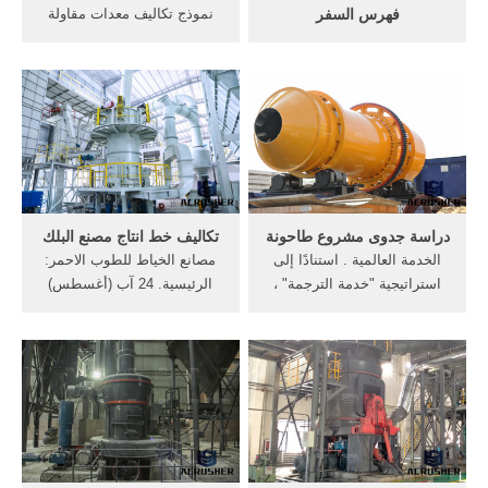
فهرس السفر
نموذج تكاليف معدات مقاولة
كيف الدراسة في تركيا ؟ لكن
صغيرة للبناء صيغة عقد بناء
هل سألت نفسك يوماً لماذا
عظم بدون مواد - mqaoel
الدراسة في تركيا ؟ لا تقلق في
نموذج عقد مقاولة. ...
هذا الفهرس سوف نجيبك على
كل ما يدور في عقلك أو ما لم
تفكر به حتى الآن .
دراسة جدوى مشروع طاحونة
تكاليف خط انتاج مصنع البلك
الخدمة العالمية . استنادًا إلى
مصانع الخياط للطوب الاحمر:
استراتيجية "خدمة الترجمة" ،
الرئيسية. 24 آب (أغسطس)
أنشأنا 22 مكتبًا خارجيًا.
2017 ... مصانع الخياط للطوب
تمتلك أحدث التقنيات الألمانية
في صناعة الطوب الأحمر حيث
تمتلك عشرون خط إنتاج مما
جعلها أكبر طاقة إنتاجية في
الشرق الأوسط...