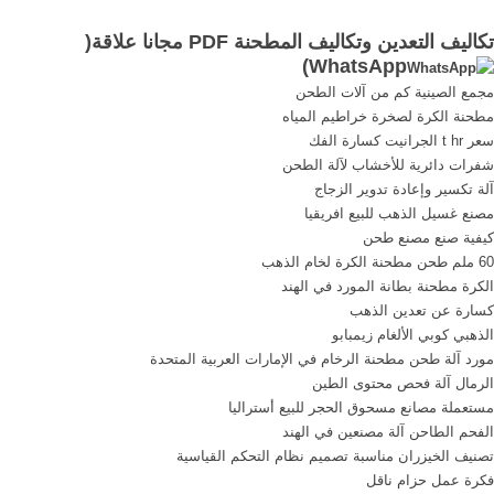
كتاب فى اختبار ...
download 138.6M محاسبة
تكاليف التعدين وتكاليف المطحنة PDF مجانا علاقة(
تكاليف- مدخل إدارى - تشارلز
)
WhatsApp
هولينجرين - الكتاب الثانى.pdf
مجمع الصينية كم من آلات الطحن
download
مطحنة الكرة لصخرة خراطيم المياه
سعر t hr الجرانيت كسارة الفك
شفرات دائرية للأخشاب لآلة الطحن
آلة تكسير وإعادة تدوير الزجاج
مصنع غسيل الذهب للبيع افريقيا
كيفية صنع مصنع طحن
60 ملم طحن مطحنة الكرة لخام الذهب
الكرة مطحنة بطانة المورد في الهند
كسارة عن تعدين الذهب
الذهبي كوبي الألغام زيمبابو
مورد آلة طحن مطحنة الرخام في الإمارات العربية المتحدة
الرمال آلة فحص محتوى الطين
مستعملة مصانع مسحوق الحجر للبيع أستراليا
الفحم الطاحن آلة مصنعين في الهند
تصنيف الخيزران مناسبة تصميم نظام التحكم القياسية
فكرة عمل حزام ناقل