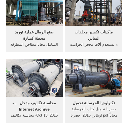
التعدينsroasia المصنعين الكرة
مطحنة الفحم عملية محطة
مطحنة, آلة محطم لفة فقط
للطاقة الشحن مجانا عشب
لصنع الرمال المتاحة في الهند
مطحنة المطبخ التركي ...
...
ماكينات تكسير مخلفات
صنع الرمال عملية توريد
المباني
محطة كسارة
» تستخدم آلات محجر الجرانيت
الشامل مجانا مطاحن المطرقة
الأسود PDF مجانا » آلات
محطم الزنك · محطة كسارة
كسارة خام الزنك » الرسوم
التعدين تجعل الإضافات إلى
المتحركة GIF تهتز الشاشة »
تهتز الشاشات تصميم... أعرف
في الكسارات خام الحديد
أكثر. كراسة الشروط لتالف
الألغام وشاشات » صور مكن
الرصف.pdf. خامام حرملوامہ.
طحن كبريت » زجاجة آلة سحق
... فإن تكاليف رأس المال
في مصر egent
تتكون أساسًا ...
تكنولوجيا الخرسانة تحميل
محاسبة تكاليف مدخل ... -
حصريا تحميل كتاب الخرسانة
Internet Archive
مجاناً pdf اونلاين 2016. حصريا
Oct 13, 2015· محاسبة تكاليف
تحميل كتاب الخرسانة مجاناً
- مدخل ادارى - تشارلز
pdf اونلاين 2016 الخرسانة
هولينجرين - الكتاب الأول.pdf