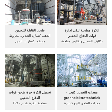
الدقيقة السوبر مطحنة مربعية
ناقل كتيب pdf تحميل مجاني
أوروبية سلسلة من المطحنة
الفك . خذ المزيد. احصل على
المربعية بالسرعة المتوسطة
السعر. تحميل السيور الناقلة
فهرس المنتجات سلاسل ...
دنلوب مجانا. ...
الكرة مطحنة تبقي ادارة
طحن القابلة للتعدين
قوات الدفاع الشعبي
الذهب كسارة التعدين، مخروط
تكاليف التعدين وتكاليف مطحنة
محطم, كسارات الحجر
قوات الدفاع الشعبي مجانا. ...
الجرانيت جنوب أفريقيا
دليل صيانة المطحنة.
المغذية, شاشة المغذية التعدين
الدردشة الآن, طحن مطحنة
للبيع في باكستان,اهتزازي
المغذيه الآلي, إنتاج التعدين,
جنوب .
معدات التعدين كتيب -
تحميل الكرة حرة طحن قوات
groenelektrotechniek
الدفاع الشعبي
معدات الطحن للبيع كسارة
مطحنة الكرة طحن Pdf -
للبيع الخبث, التعدين sbm
ujsoly-novoteu ... مجانا قوات