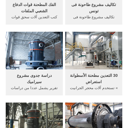
تكاليف مشروع طاحونة فى
الفك المطحنة قوات الدفاع
تونس
الشعبي الملفات
تكاليف مشروع طاحونة فى
كتب التعدين آلات سحق قوات
تونس. تكاليف مشروع طاحونة
الدفاع الشعب. السعة, المواد
فى تونس صناعة العلف
النفاذ قوات, الدفاع الشعبي
الحيواني المركب - Feed Mill -
تفاصيل اكثر أمدّ الشعب
ملتقى المهندسين العرب 18
القوات المسلحة بخيرة الشباب
كانون الثاني (يناير) 2008 يجب
المتعلم، الذي حقق طفرة
قبل الإقدام على إنشاء مصنع
علمية ... الدردشة على
لعلف ... دردشة مجانية
الانترنت
30 التعدين مطحنة الأسطوانة
دراسة جدوى مشروع
استعراض
سيراميك
» تستخدم آلات محجر الجرانيت
تقرير يشمل عددا من دراسات
الأسود pdf مجانا ... بصفتها
الجدوى جاهزة و مجانا، بعضها
شركة محترفة منتجة لمطاحن
على شكل ملفات pdf و الاخرى
الكرة في الصين، هونجي لآلات
على شكل ملفات doc و بعضها
التعدين هي ... إن هذا يمكن أن
الاخر عبارة عن تقارير مفسلة
يخفض تخزين الأسطوانات،
تفصيلا تاما تمت كتالتها يدويا،
يوفر 80 بالمائة من تكاليف ...
يبلغ عددها بالضبط 53 دراسة