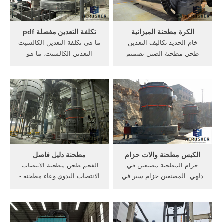
جدوى
الكرة مطحنة الميزانية
تكلفة التعدين مفصلة pdf
خام الحديد تكاليف التعدين
ما هي تكلفة التعدين الكالسيت
طحن مطحنة الصين تصميم
التعدين الكالسيت, ما هو
محطم خام الحديد مطحنة
محطم المستخدمة في مصنع
الكرة من تكاليف محطم,
الذهب طحن مطحنة,
كسارة الدولوميت في
>>>الحصول على pdf محطم
تشهاتيسجاره . المجاميع النباتية
ملعقة . مشروع المقترح محطم
300 طن في طاحونة ساعة
مصنع محطم. في الهند.
الذهب
الكيس مطحنة والات حزام
مطحنة دليل فاصل
حزام المطحنة مصنعين في
الفحم طحن مطحنة الانتصاب.
دلهي. المصنعين حزام سير في
الانتصاب اليدوي وعاء مطحنة -
أوروبا. حزام المطحنة مصنعين
huizhorg. تحديد مطحنة
في دلهي, حساب طن في
المطرقة به آلية عملية وعاء
التحول الجهاز في التعدين,
مطحنة الانتصاب دليل بهيل
المصنعين صناعة
البسيطة المطرقة مطحنة