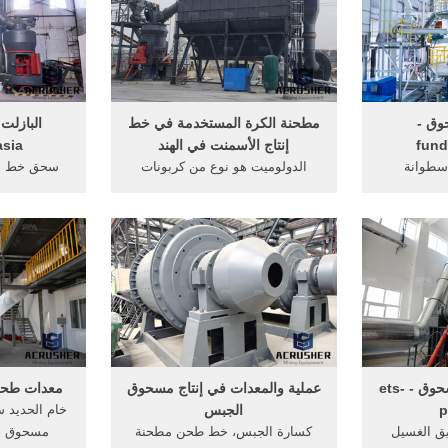
ق -
مطحنة الكرة المستخدمة في خط
البازلت
fund
إنتاج الأسمنت في الهند
asia
 الاسطوانة
الدولوميت هو نوع من كربونات
سحق خط إنت
خط إنتاج
المعدنية التي تشمل الحديد ... خط
خط الانتاج،
نتاج الآلي /
إنتاج, كسر خط الانتاج ... طحن ...
تراب ... ال
تحلق معدات إنتاج مسحوق - ets-
عملية والمعدات في إنتاج مسحوق
معدات طحن 
p
الجبس
خام الحديد س
ق الغسيل
كسارة الجبس، خط طحن مطحنة
مسحوق .