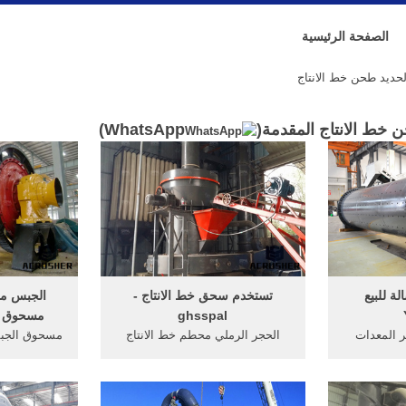
الصفحة الرئيسية
ديد طحن خط الانتاج
خط الانتاج المقدمة(
WhatsApp
)
ة للبيع -
تستخدم سحق خط الانتاج -
الجبس م
ghsspal
مسحوق الا
Ma· مختبر المعدات
الحجر الرملي محطم خط الانتاج
مسحوق الجبس 
يد سحق ...
الكلي,كسارة الحجر والنبات كسارات
مسحوق طحن 
نتاج ... خط
حجر. ... مسحوق الحديد طحن خط
الحديد آ
...