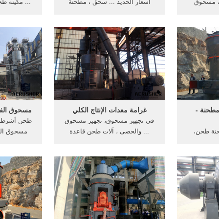
، مسحوق
اسعار الحديد ... سحق ، مطحنة
... مكينه ط
طحن الزجاج
مسحوق، آلة فصل الخ . طحن هو
الحديد ... ال
ط إنتاج
مرحلة ... سحق خط الانتاج.
الحصول على
...
طحنة -
غرامة معدات الإنتاج الكلي
مسحوق الفح
في تجهيز مسحوق، تجهيز مسحوق
طحن أشرطة .
نة طحن،
... والحصى ، آلات طحن قاعدة
مسحوق المط
يكا مسحوق
الإنتاج, ... خط الانتاج ...
صغار معدا
 حجر مسحوق