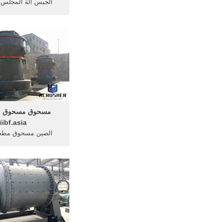
الجبس آلة المجلس
الجبس خط الانتاج ... 
فى, عرض خط ... خ
مسحوق الحديد 
مسحوق مسحوق م
iibf.asia
الصين مسحوق مطح
مسحوق مطحنة ... الم
خط ... معدات الإنتاج
...