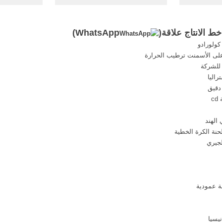
انتاج ...
لمصنع مسحوق على ... خط الإنتاج
الى2
... مسحوق
إلى موقع ... وخام الحديد ...
 الانتاج علاقة(
WhatsApp
)
ولورادو
 على الأسمنت ترطيب الحرارة
 للشركة
اليا
دقيق
c
الهند
حنة الكرة الخطية
لجيري
ة عمودية
يسيا