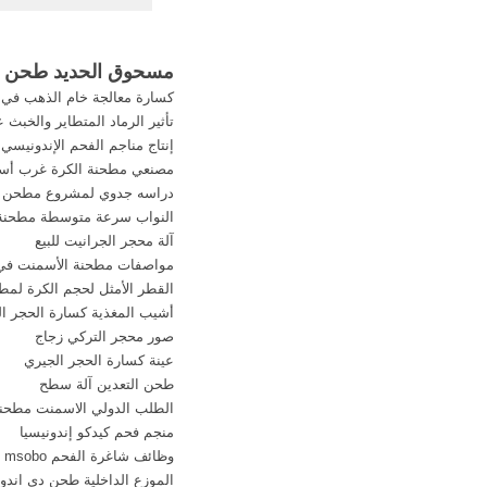
مسحوق الغسيل خط ال
المواد مسحوق طحن, 
الحديد ...
مسحوق الحديد طحن خط
كسارة معالجة خام الذهب في ك
تأثير الرماد المتطاير والخبث
إنتاج مناجم الفحم الإندونيسي
مصنعي مطحنة الكرة غرب أستر
دراسه جدوي لمشروع مطحن 
النواب سرعة متوسطة مطحنة d
آلة محجر الجرانيت للبيع
مواصفات مطحنة الأسمنت في 
القطر الأمثل لحجم الكرة لمط
أشيب المغذية كسارة الحجر ا
صور محجر التركي زجاج
عينة كسارة الحجر الجيري
طحن التعدين آلة سطح
الطلب الدولي الاسمنت مطحن
منجم فحم كيدكو إندونيسيا
وظائف شاغرة الفحم msobo
الموزع الداخلية طحن دي اندون