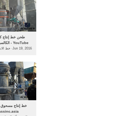
‫طحن خط إنتاج ك
الكالسيوم إيطال‬‎ - YouTube
Jun 19, 2016· 
طحن كربونات الكالسي
التلك ... كربونات ا
مسحوق خط 
خط إنتاج مسحوق ا
assinc.asia