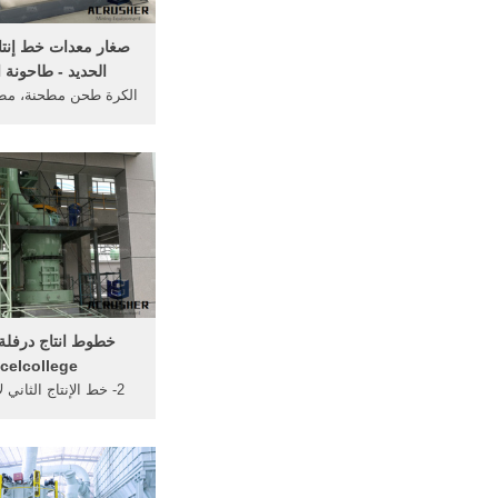
صغار معدات خط إنت
الحديد - طاحونة ا
الكرة طحن مطحنة، مطح
ويتألف خط الإنتاج الم
خطوط انتاج درفلة 
celcollege
2- خط الإنتاج الثاني ل
درفلة على ... خط ان
الطاط ... خام الحدي
...