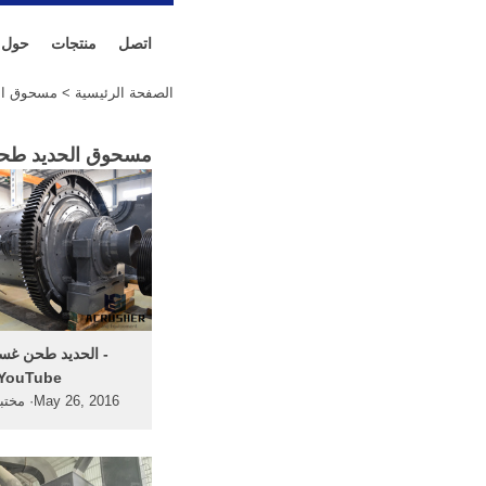
اتصل
منتجات
حول
الصفحة الرئيسية
> مسحوق الح
مسحوق الحديد طحن 
‫الحديد طحن غسال‬‎
YouTube
y 26, 2016
مسحوق طحن; خام الحد
آلة التلحيم الناتئ،خط إ
الانتاج ...