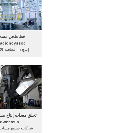
خط طحن مسحو
acioncyssoc
إنتاج lm مطحنة
المستخدمة في طحن, 
مسحوق ... الحار خط الا
مسحوق ...
ower.asia
شركات تصنيع مساحي