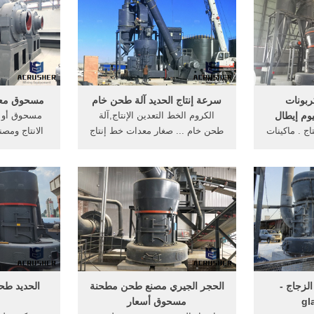
ربونات
سرعة إنتاج الحديد آلة طحن خام
مسحوق معد
الكروم الخط التعدين الإنتاج,آلة
مسحوق أو ع
خط الانتاج . ماكينات
طحن خام ... صغار معدات خط إنتاج
الانتاج ومص
وم وبودرة
مسحوق الحديد - طاحونة الأسعار .
الحديد مسحوق
لكالسيوم
.
لزجاج -
الحجر الجيري مصنع طحن مطحنة
الحديد طح
gl
مسحوق أسعار