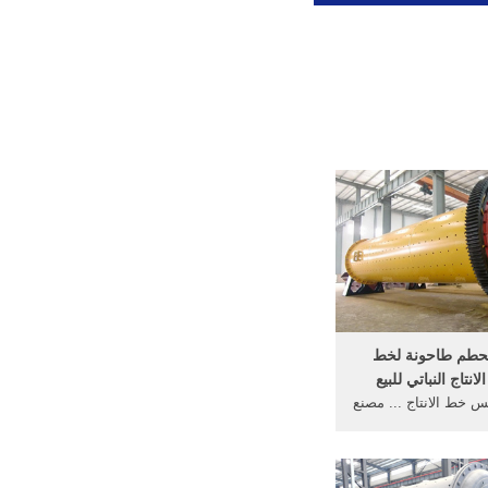
حطم طاحونة لخط
نتاج النباتي للبيع
خط الانتاج ... مصنع
... مصر محطم خام
لة خط الانتاج ...