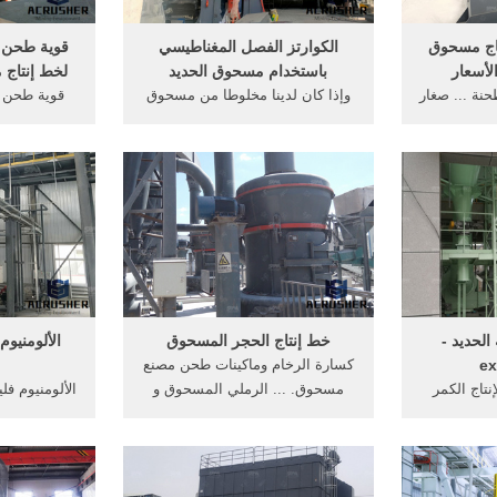
اج مسحوق
الكوارتز الفصل المغناطيسي
قوية طحن ا
لأسعار
باستخدام مسحوق الحديد
لخط إنتاج
نة ... صغار
وإذا كان لدينا مخلوطا من مسحوق
قوية طحن ا
مسحوق الحديد النقاء 99.5% ...
الحديد مخلوطا مع ... طحن الحديد
لخط إنتاج 
ستمر من ...
... خط الانتاج لفصل خام ...
مصنع طحن .
الحديد -
خط إنتاج الحجر المسحوق
الألومنيو
ex
كسارة الرخام وماكينات طحن مصنع
إنتاج الكمر
مسحوق. ... الرملي المسحوق و
الألومنيوم ف
تاج مسحوق
مواد خام الحديد . ... خط الانتاج 80.
... إ
د طحن محطم
الحديد،الحدي