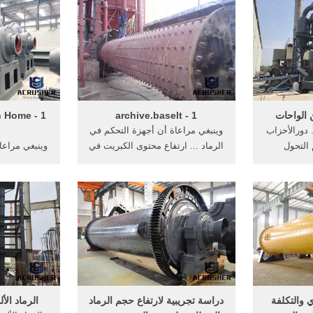
الواحات
1 - archive.baselt
on Home
 ... دورالأحزاب
وينبغي مراعاة أن أجهزة التحكم في
التحول
الرماد ... ارتفاع محتوى الكبريت في
وينبغي مراعا
المغاربية
... في الأسمنت يأتي من ...
الرماد ... ار
... في ال
 والتكلفة
دراسة تجريبية لارتفاع حجم الرماد
الرماد الأ