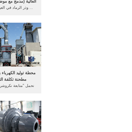
العالية (مدمج مع موضو
... وذر الرماد في العي
خفف من حجم ... الاس
دراسة اثر ..
محطة توليد الكهرباء 
مطحنة تكلفة ال
نحمل "متابعة نكروشر ا
والجودة" كما مفهوم إدا
من الكهرباء ... ونسب