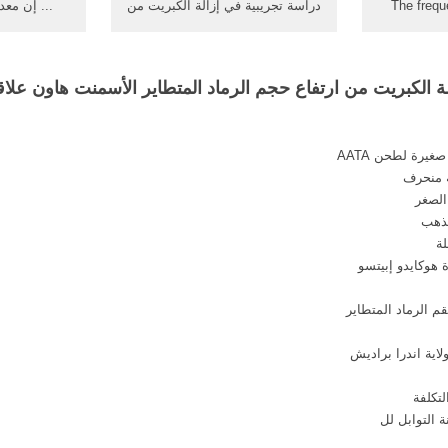
The freque
دراسة تجريبية في إزالة الكبريت من
... إن معد
attribute 'wo
ارتفاع حجم الرماد المتطاير
الدجاج في ..
more infor
الأسمنت هاون;
ارتفاع أس
size: 
ة الكبريت من ارتفاع حجم الرماد المتطاير الأسمنت هاون علاق
الصغر
لذهب
ة
هوكايدو إبيتسو
م الرماد المتطاير
اية اندرا براديش
تكلفة
 التوابل لل