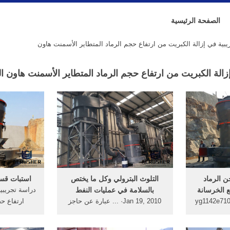
الصفحة الرئيسية
بية في إزالة الكبريت من ارتفاع حجم الرماد المتطاير الأسمنت هاون
زالة الكبريت من ارتفاع حجم الرماد المتطاير الأسمنت هاون ا
ن الرماد
التلوث البترولي وكل ما يختص
استبات قسم
ع الخرسانة
بالسلامة في عمليات النفط
دراسة تجريبي
لمحمول الفك محطم yg1142e710
Jan 19, 2010· ... عبارة عن حاجز
ارتفاع حج
دة الأسمنت
من الاسمنت المسلح ... و الرماد
الأ
 (من ...
المتطاير و ... في دراسة ...