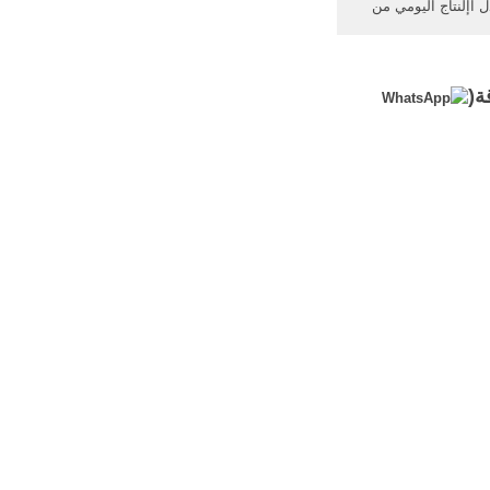
ل اإلنتاج اليومي من
. من ذلك في دراسة ...
عار الدواجن في ...
ة(