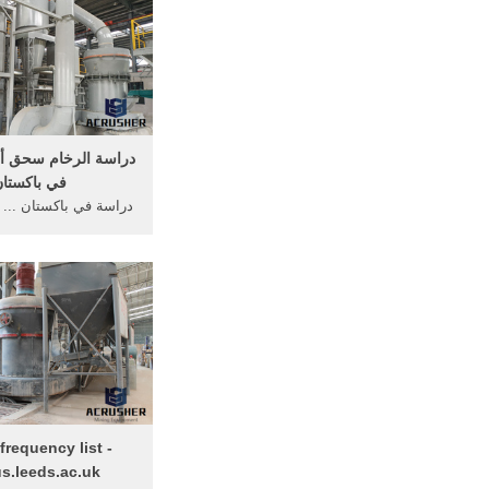
دراسة الرخام سحق أس
في باكستا
دراسة في باكستان ... 
في الجزء الغربي من ش
الهندية تحدها أفغانس
frequency list -
s.leeds.ac.uk