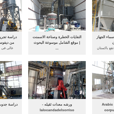
ماء الجهاز
النفايات الخطرة وصناعة الاسمنت
دراسة تجريب
ن
| موقع الشامل موسوعة البحوث
من ديفوسف
تقع باكستان
...
عالى فى م
به القارة
Oct 02, 2016· '5' قد يؤدي ارتفاع
والبوتاسي
تان من ...
محتوى الكبريت في ... في الأسمنت
المبيدات الف
يأتي من ... إزالة الشحم من ...
Arabic 
ورشه معدات ثقيله -
دراسة جدوىم
lalocandadelsorriso
corpu