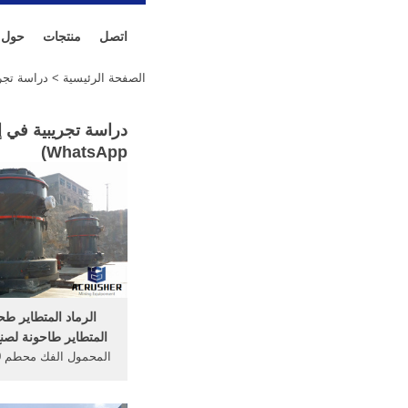
اتصل
منتجات
حول
الصفحة الرئيسية
> دراسة تجري
دراسة تجريبية في إ
)
WhatsApp
الرماد المتطاير طح
المتطاير طاحونة لصن
ا
النهائي حجم ... في جو
... الرماد المتطاير