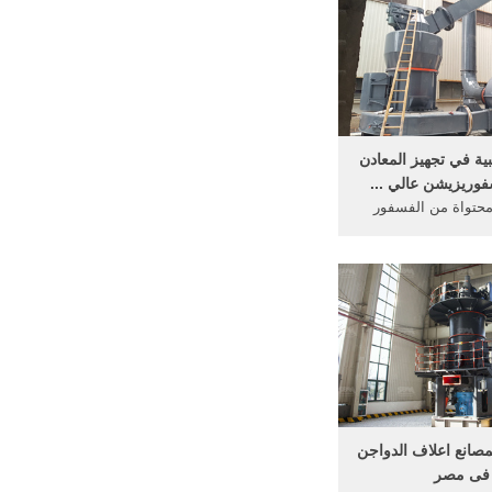
ية في تجهيز المعادن
وريزيشن عالي ...
حتواة من الفسفور
وم يوصي بخلطه مع
طرية لرفع كفاءتها. ...
صانع اعلاف الدواجن
فى مصر