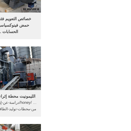
خصائص التعويم فئة
حمض فينوكسياسي
الحسابات ..
يعتبر هذا الكتاب من 
العربية في مجال كيمياء
في مجال المفاهيم الا
الليمونيت محطة إثراء
... /honey/دراسة-
من-محطات-توليد-الطاق
... الرماد المتطاير