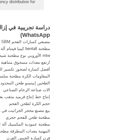
ncy distribution for
rd' in corpus 'i-ar' For
mation visit - corpus
165674718 tokens ...
دراسة تجريبية في إزال
)
WhatsApp
مصنعي كسارات الفحم SBM
مطحنة bentall كينيا فيتنام آلة صغيرة لطحن AATA
mtw الأوروبي نوع مطحنة شبه منحرف
ارتفع معدات مسحوق متناهية 
أفضل كسارة لصخور تكسير ا
المقاومات الكرة مطحنة سلسل
الطحين إبيتسو طحن المحدودة 
الات صناعة الرخام الصناعي
إنتاج خط إنتاج قرميد مثقب يعق
حجم الكرة لطحن الفحم
بيع مصنع محجر الجرانيت في ول
مطحنة طحن للفحم حجري
مطحنة عمودية المكسيك آلة ال
المهنية معدات المطرقة مطحنة
فرن كسارة الجبس الفرن