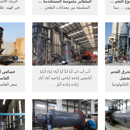
ع النجم ...
المتطاير ملموسة المستخدمة ...
الرماد الألم
ون ... مما
السلسلة من معداتات الطحن ...
في الهند. طاح
منت بإجراء
مزيد من المعلومات. موقع في
إلي أكثر من 8000 طاحونة في 
.
امريكا للمعدات ...
بحرق الفحم
آب أب اب آبا أبأ أبا آباء إباء أبابا
خصائص ال
تشغيل
أباتشي إباحة إباحي إباحية آباد أباد
الفاص
لتكنولوجيا
إبادة إباده آبار ...
سعر الفاص
رتنا في ...
ة حجم ...
المغناطيسي 
م