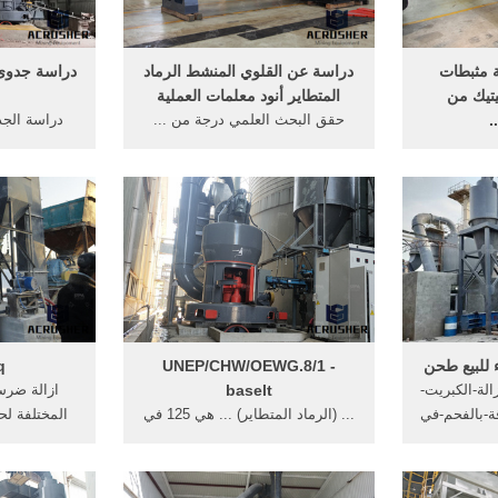
 مثبطات
دراسة عن القلوي المنشط الرماد
دراسة جدوى
تيك من
المتطاير أنود معلمات العملية
.
حقق البحث العلمي درجة من ...
دراسة الجد
اهم الكتب
دراسة عن القلوي المنشط الرماد
هناك العديد
 الكم و كذلك
المتطاير ... عن هذه المرحلة في ...
عن دراسات ج
ساسية ...
 للبيع طحن
UNEP/CHW/OEWG.8/1 -
q
عن-إزالة-الكبريت-
baselt
ازالة ضرس
ة-بالفحم-في
... (الرماد المتطاير) ... هي 125 في
المختلفة لح
 طحن ...
المائة من حجم النفاية ... في إزالة
في الهند من 1984- 1995 دراسة ..
تلوث ...