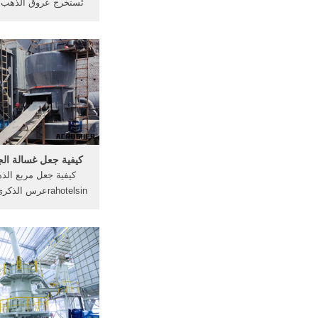
تُستخرج عروق الذهب 
والرمال الموجودة في 
أومن الجبال من خلال 
الأشخاص، وباستخدام أ
كأجهزة الاستشعار عن
يحملها أحد الباحثين ع
ويبدأ ...
كيفية جعل غسالة الج
كيفية جعل مربع الذ
rahotelsinعرس ال
أفضل هدية الذكرى الس
>مربع تذكار الخشب 
مربع, مكتوبة على ورق
كيفية جعل بطاقة كيفي
من كسارة الفحمكيفية
كسارة ...