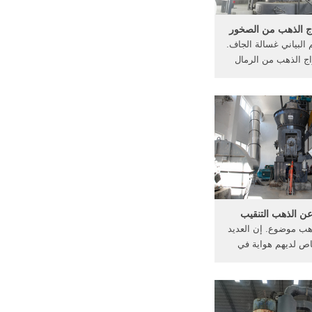
اج الذهب من الصخور
البياني غسالة الجاف.
اج الذهب من الرمال
استخراج الذهب, الرمال
لة, الذهب من, تدفق
ني رمال الذهب . شلال
سل تصميم الذهب .
دردشة ...
ن الذهب التنقيب
هب موضوع. إن العديد
ص لديهم هواية في
 الذهب، خاصةً الذين
لثروات السريعة؛ كما
ذهب تحت الأرض على
طويلة مختلطة بعناصر