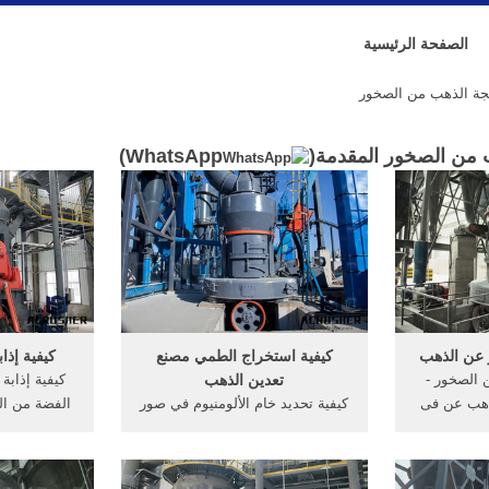
الصفحة الرئيسية
جة الذهب من الصخور
ب من الصخور المقدمة(
WhatsApp
)
 عن الذهب
كيفية استخراج الطمي مصنع
كيفية إذا
 الصخور -
تعدين الذهب
كيفية إذابة
ذهب عن فى
كيفية تحديد خام الألومنيوم في صور
الفضة من ال
ذهب زكاة
التعدين. استخراج المعادن من خام
ثم يخلص 
ار جزئیات
في تعدين الذهب الذهب التعدين
السيانيد، أو
الخام في
فصل خام من الصخور تعدين خام
استخراج من 