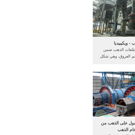
 كسارة الدردشة على
الانترنت
 - ويكيبيديا
ضّعات الذهب ضمن
م العروق، وهي شكل
ذهب في الطبيعية، إذ
عثور أحياناً على الذهب
على هيئة قشور أو كتل
حتىّ قطع كبيرة من
هب؛ وذلك ...
صول على الذهب من
ام الذهب