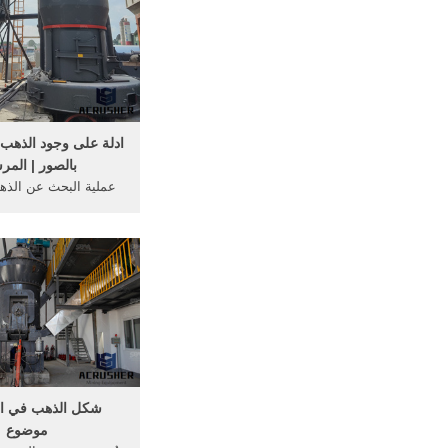
الصخور ( فصل الذهب ) 
فصل الذهب ) وتخ
ادلة على وجود الذهب
بالصور | المر
عملية البحث عن الذه
في الصخور تعتبر واح
التنقيب، ففي الماضي
الحروب و النكسات 
الهجرات المختلفة لأ
فكان الناس يجمعون كل 
من قطع أثرية وتماثيل
غالبا تكون ..
شكل الذهب في ال
موضوع