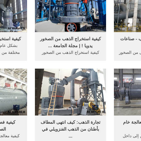
ب
أخرى، ولكن
ما
 - صناعات
كيفية استخراج الذهب من الصخور
كيفية استخ
يدويا ! | مجلة الجامعة ...
بشكل عام ،
ى من الصخور
كيفية استخراج الذهب من الصخور
مختلفة من 
ينقع فى
يدويا بالتفصيل، الذهب من المعادن
عامة مفتوح
محلول03.%سيانيد ... فمثلاً 40%
النفيسة التي لاتقدر بثمن، ومن
استخراج 
ج بالولايات
المعروف أن هذا النوع من المعادن
المفتوحة أسه
واقع قد يصح
سعره يزداد بإستمرار، وكثير ما
به بتكاليف اس
ليها. ...
يبحث العديد من المستثمرين
.
وأصحاب الأعمال الحرة عن طرق
ال
سهلة ...
الجة خام
تجارة الذهب: كيف انتهى المطاف
كيفية فص
بأطنان من الذهب الفنزويلي في
الص
 إلى داخل
...
كيفية معالج