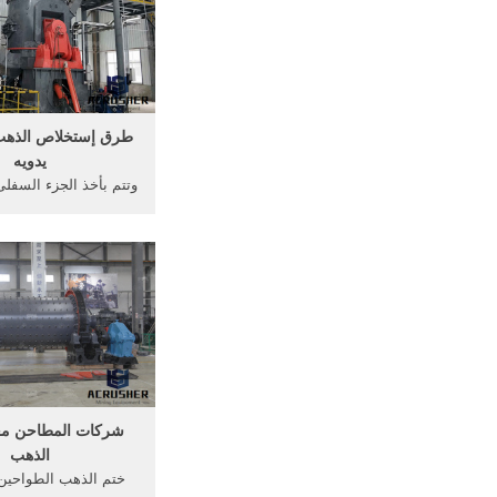
ل منجم الذه
طرق إستخلاص الذهب
يدويه
وتتم بأخذ الجزء السفل
التى تم تركيزها و
فقط من الذهب المستخر
المتحدة، يُستخرج من م
إطلاق اسم منجم ذهب ع
كيفية فصل ..
شركات المطاحن مع
الذهب
ختم الذهب الطواحين