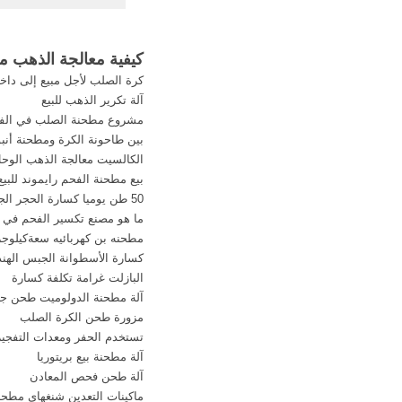
الولايات المتحدة الأ
الذهب مصنع معالج
في,+Cu+الزنك+ 
كيفية معالجة الذهب م
أعرف أكثر, طرق التع
كرة الصلب لأجل مبيع إلى داخ
آلة تكرير الذهب للبيع
كشف المعادن
مشروع مطحنة الصلب في الفل
learn.
بين طاحونة الكرة ومطحنة أنب
الكالسيت معالجة الذهب الوح
بيع مطحنة الفحم رايموند للبيع
50 طن يوميا كسارة الحجر الجيري ايطاليا
ما هو مصنع تكسير الفحم في ن
مطحنه بن كهربائيه سعةكيلوجر
كسارة الأسطوانة الجبس الهند
البازلت غرامة تكلفة كسارة
آلة مطحنة الدولوميت طحن جز
مزورة طحن الكرة الصلب
تستخدم الحفر ومعدات التفجير
آلة مطحنة بيع بريتوريا
آلة طحن فحص المعادن
ماكينات التعدين شنغهاي مطحن