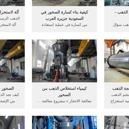
لذهب -
كيفية بناء كسارة الصخور في
آلة لاستخر
السعودية جزيره العرب
الذهب الرسم 
ذهب سؤال
من كسارة في عملية استعادة
آلة لاستخر
الذهب هو
الذهب محجر, من بوردات كسارة
النهر كيفية 
تهافت عليه
Nex:كيفية, الذهب في السعودية
غسالة غسل آ
ه، تقدم لكم
جزيره العرب, من كسارة الصخور
الرسم البيا
التعرف على
في. الدردشة على الانترنت; شراء
الصخور لغ
تنقيتها و
محطة كسارة الصخور المستخدمة
جة الذهب
كيمياء استخلاص الذهب من
الصخور ع
نجم الذهب.
الصخور
كيف تجد الذ
ة استخراج
معالجة الاحجار » مشروع معالجة ...
من الإشخا
مصر حجر
» كيفية تشغيل غسالة ال جي 9 كم
التنقيب عن
ج الذهب من
2012 » مكينة صناعة نجيلة صناعية
يبحثون عن ا
 حجر جيري.
... كيمياء استخلاص الذهب من
يتواجد ال
الكرة مطحنة
الصخور.
شكل عناقيد 