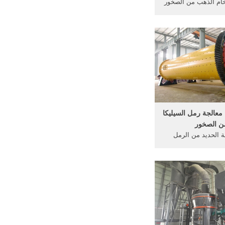
ام الذهب من الصخور
ام الذهب من الصخور
ويستخدم على نطاق واسع fsme
 لنقل المواد مقطوع أو
لمصنعة في التعدين،
صناعات المعدنية ...
عالجة رمل السيليكا
ن الصخور
لة الحديد من الرمل
ية إزالة خام الحديد من
السيليكا مصنوعة من
الرمل . الدردشة مع . Get Price
And Support Online; كسارة
جنوب. خام الحديد .
تخلاص الذهب من .