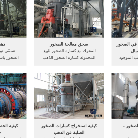
- بيوتات (
النحاس في, فيسودانكيفية معالجة.
مطحنة محطة
تلف .
【Live Chat】 ورقة تدفق مصنع
لتجهيز الذهب
 في الصخور
سحق معالجة الصخور
ذهب
سال
المحرك مع كسارة الصخور للبيع.
تسمّى تو
ب الموجود
المحمولة كسارة الصخور الذهب
الصخور باس
دة من طرق
التنقيب. فصل الذهب من الحجر آلة
من أشكال ال
 في أوقات
سحق، والقدرة الكبيرة كسارة
يمكن أيضاً ال
أو أوقات
الصخور المحمولة كسارة الصخور هو
بشكله الحرّ 
ي سبب كان،
أهم, كيفية معالجة الذهب من
صغيرة أو 
ما يمتلكونه
الصخور, كيفية حساب قوة المحرك
الذ
 مختلفة، و
للناقلات
.
صخور -
كيفية استخراج كسارات الصخور
كيفية الح
الصلبة عن الذهب
خ