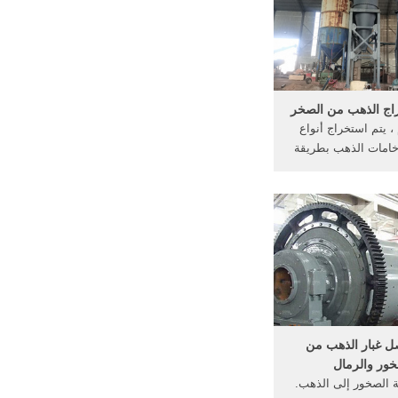
 هذه العناصر سرعان
اكتشاف ...
راج الذهب من الصخر
 يتم استخراج أنواع
خامات الذهب بطريقة
ة وتحت الأرض. يعد
الخام من المناجم
ل بكثير ويمكن القيام
تثمار وتشغيل أقل. يتم
استخراج حوالي 65 بالمائة من خام
ذهب في ...
ل غبار الذهب من
خور والرمال
ة الصخور إلى الذهب.