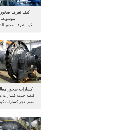
كيف تعرف صخور ا
موسوعة
كيف تعرف صخور ال
يطرح نفسه علينا، ف
المعدن الأغلى الذي ي
البشر و يسعون لامتلاك
الموسوعة اليوم طرق 
صخور الذهب و كيفية 
استخراجه.
كسارات صخور معال
كيفية خدمة كسارات م
مصر حجر كسارات كيفي
الذهب من الصخور, 
كسارات كيفية استخرا
بحث عن الحجر الجيرى
اتصل بالمورد. الصلب 