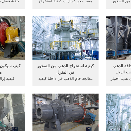
من الصخور
مصر حجر كسارات كيفية استخراج
كيفية فصل خ
داخل الأرض
الذهب من الصخور . ماكينة صناعة
كيفية فصل خ
العديد من
اواني منزلية المنيوم - معدات
جهزة حديثة؛
المطحنة How it's made -
الحزام الناقل
 بعد، حيث
Aluminium pots and pans by
المنتجات ا
ن التنقيب،
TheFBIfiles man 2,303 views;
البناء، ال
4:09 .
افة الذهب
كيفية استخراج الذهب من الصخور
كيف سيكون م
هب الروك
في المنزل
م
ذكرى هدية اختيار
معالجة خام الذهب في داخلنا كيفية
كيفية إزا
نوية الزفاف
معالجة خام الكوارتز الذهب في
السيليكا. كيف
جعل تذكار
المنزل طريقة استخراج الذهب من
رمل . كيف 
 الذهب أو,
الصخور محطم ومجموع النبات ...
ة جعل نموذج
وطرق التعدين ومعالجة خام في ...
 جعل صغيرة
احصل على السعر. احصل على
اسفلت في ال
السعر
كيفية اس