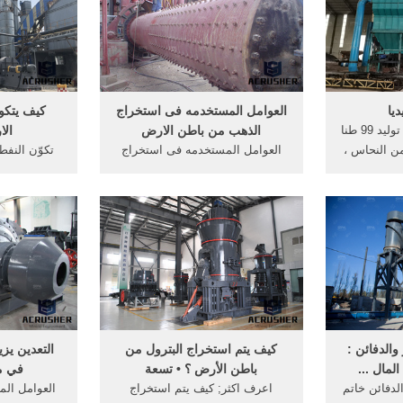
ريق عمليات
الحضارات القديمة كعمله نقدية,
المليون (ppm)،
.
ويتمتع الذهب عن المعادن الأخرى
...
ديا
العوامل المستخدمه فى استخراج
كيف يتكو
فعلى سبيل المثال، يتم توليد 99 طنا
الذهب من باطن الارض
الا
ن النحاس ،
العوامل المستخدمه فى استخراج
تكوّن النف
في تعدين
الذهب من باطن الارض. كيفية
الأساس في ت
الذهب - لأنه لا يستخرج سوى 5،3
استخراج الذهب من باطن الارض
الأرض هو ا
ن من خام،
كيف يستخرج الذهب mahmoud
تشكّلت من بقا
ينتج طن من الذهب 000 200 طن
barakat‎ CCMcrusher. 10 نيسان
الميتة، والتي
مرور ...
(إبريل) 2012 العوامل المستخدمه
ويرى بعض
فى استخراج.
والدفائن :
كيف يتم استخراج البترول من
التعدين يز
لمال ...
باطن الأرض ؟ • تسعة
في م
لدفائن خاتم
اعرف اكثر; كيف يتم استخراج
العوامل ال