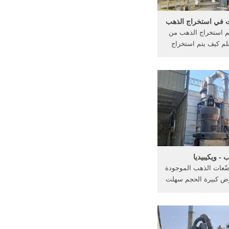
ت في استخراج الذهب
م استخراج الذهب من
IC . تعلم كيف يتم استخراج
لالكترونيات. بطارية
ضة أو بطارية الفضة
د في الأسواق إما في
 في حجم الزرار حيث
ضة فيها أو في الأحجام
لمعتادة...
 - ويكيبيديا
وضّعات الذهب الموجودة
رض كبيرة الحجم سهلت
خراج الذهب؛ وعلى
ن القول أنّ التركيز
مات الذهب في مناجم
تعدين سطحي هو 1-5 جزء في