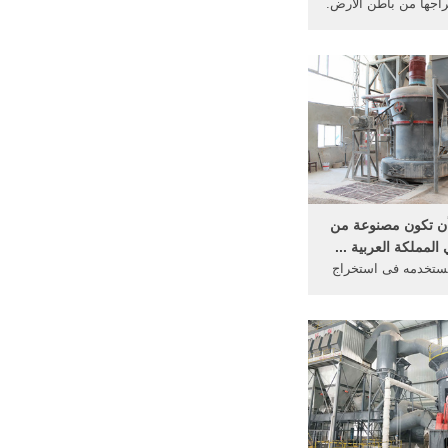
اجها من باطن الأرض.
لآثار الفرعونيّة في
وتحت الأهرامات، وهنا
لطريقة المستخدمة في
الآثار من باطن الأرض.
ح المنطقة
أن تكون مصنوعة من
المملكة العربية ...
مستخدمه فى استخراج
باطن الارض. هاني,
Author  أخبار المملكة العربية
تبر الذهب من المعادن
 في من باطن الأرض
ً. دردشة مجانية