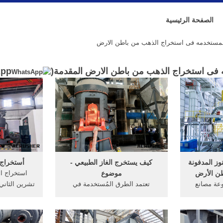
الصفحة الرئيسية
لمستخدمه فى استخراج الذهب من باطن الارض
 فى استخراج الذهب من باطن الارض المقدمة(
App
وز المدفونة
كيف يستخرج الغاز الطبيعي -
أستخراج 
موضوع
De· مجموعة مصانع
تعتمد الطرق المُستخدمة في
ل العالمية
استخراج الغاز الطبيعي على العديد
عملية است
شف والتنقيب
من العوامل كموقع الغاز الخام،
الذهب، و ه
معادن ...
وتكوينه، فقد تتعرض بعض مكامنه
باطن الأر