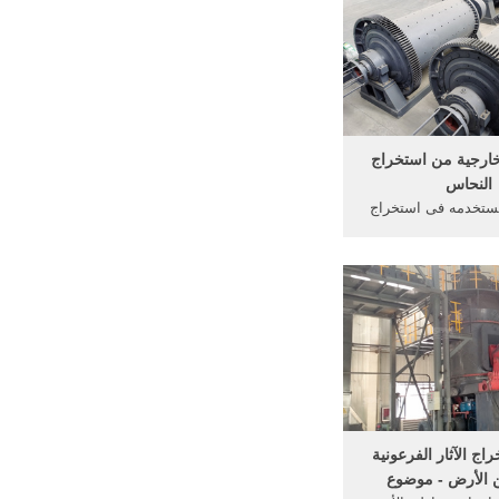
ية و قد تكون طرقاً
ستخدام الآلات و.
خارجية من استخراج
النحاس
مستخدمه فى استخراج
باطن الارض. كيفية
ذهب من باطن الارض
راج الذهب من باطن
يف يستخرج الذهب
mahmoud barakat‎ C
10 نيسان (إبريل) 2012 العوامل
مستخدمه ...
اج الآثار الفرعونية
 الأرض - موضوع