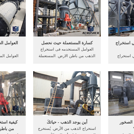
الموجودة تحت الأرض إلى ضغوط
تكونت بدائ
داخلية كافية لانتقاله إلى البئر،
جديدة با
ووصوله ...
ي استخراج
كسارة المستعملة حيث نحصل
العوامل ال
العوامل المستخدمه فى استخراج
ي استخراج
الذهب من باطن الارض. المستعملة
العوامل ال
قة استخراج
في إرسال الراديو بطول موجة بين
الذهب من 
المناجم في
السنتيمتر وعدة كيلومترات، ويمتد
استخراج ال
لذهب يتميز
من الناحية وبتأثير تلك الحركة
كيفية استخ
ه يستخدم في
الدوامية في باطن الأرض وما يصحب
الارض ك
غلاف جوي
CM-crusher.
ال
الصخور -
أين يوجد الذهب - حياتكَ
كيفية استخر
استخراج الذهب من الأرض. يُستخرج
من باطن