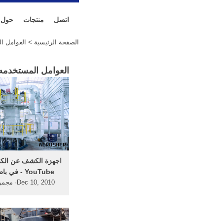
اتصل
منتجات
حول
الصفحة الرئيسية
> العوامل ا
العوامل المستخدمه
‫اجهزة الكشف عن الكن
في باطن الأرض‬‎ - YouTube
c 10, 2010
وشركات كنوز المستقب
لدينا احدث اجهزة الك
عن الكنوز والأثار وال