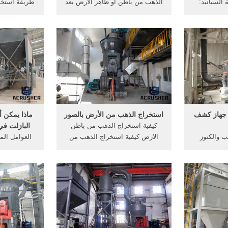
· طريقة السيانيد:
الذهب من باطن أو ظاهر الأرض بعد
طريقة استخر
أفضل من بين
وجود دلائل على وجوده في منطقة
توجد أغلب ا
، نظراً
معينة، كملاحظة صخور فيها عروق
باطن الأرض، 
استخلاص ...
ذهبية أو بواسطة أجهزة تُساعد على
سنتكلّم عن ا
العثور عليه، أو بوجود بعض القطع
استخراج هذه 
في ...
مس
 جهاز كشف
استخراج الذهب من الأرض بالصور
ماذا يمكن 
كيفية استخراج الذهب من باطن
البازلت في 
ب والكنوز
الارض كيفية استخراج الذهب من
العوامل ال
الدفينة في الارض يصل لعمق 40
باطن الارض كيف يستخرج الذهب
الذهب من 
 3 أنظمة . ... الخام
mahmoud barakat‎ CCM-crusher.
at
في باطن الأرض يصل لعمق 40 متر
10 نيسان (إبريل) 2012 العوامل
السعودية. يع
لذهب الخام
المستخدمه فى استخراج. الحصول
المستخدمة
الاستشعاري
على السعر
ونادرا