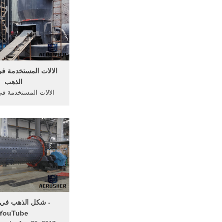
الالات المستخدمة ف
الذهب
الالات المستخدمة ف
الذهب. ... فيديو لطري
الذهب الخام من احد 
باطن الارض .... ولأنا
بثباته الكيميائي، فإن
الآلات التي تعملفي 
يؤديإلى ...
‫شكل الذهب في ‬‎
YouTube