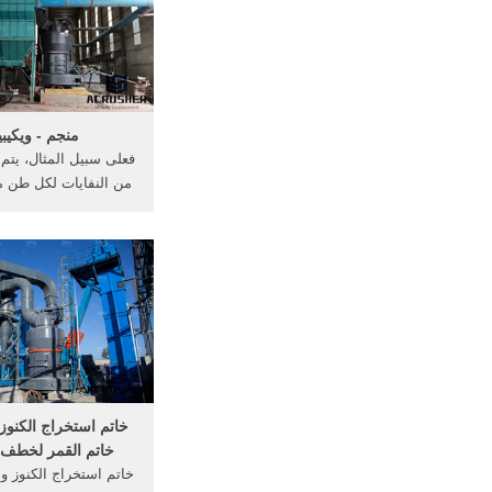
واستخراج الذهب عن ط
الإستخلاص ..
منجم - ويكيبي
من النفايات لكل طن م
مع وجود نسب أعلى 
غرام من الذهب لكل ط
من المخلفات.] (مع 
خاتم استخراج الكنوز 
خاتم القمر لخطف ا
خاتم استخراج الكنوز وا