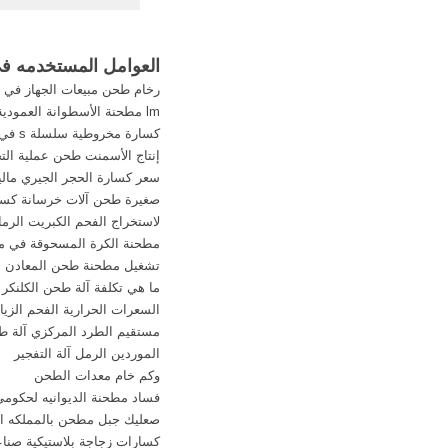
القمر لخطف المال سن
في مقالتنا عن استخر
والدفائن وخطف المقا
العوامل المستخدمه ف
الارض والبحار باستخدام
رخام طحن مبيعات الجهاز في ا
... والدفائن من باطن 
lm مطحنة الأسطوانة العمودية في الصين
...
كسارة مخروطية سلسلة s في نيجيريا
إنتاج الأسمنت طحن عملية الت
سعر كسارة الحجر الجيري ماليز
صغيرة طحن آلات خرسانة كسار
لاستخراج الفحم الكبريت الرما
مطحنة الكرة المسحوقة في مال
تشغيل مطحنة طحن المعادن
ما هي تكلفة آلة طحن الكلنكر 
السعرات الحرارية الفحم الزيا
مستقيم الطرد المركزي آلة 
الموردين الرمل آلة التفجير
وكم خام معدات الطحن
فساد مطحنة الديوانيه لحكومي
صعليك جبل مطحن بالمملكه الع
كسارات زجاجة بلاستيكية صناع