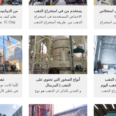
ى استخلاص
يستخدم من في استخراج الذهب
من الدينامي
الاحماض المستخدمة فى استخراج
تعلم كيف يت
ى استخراج
الذهب من. طريقة أستخراج الذهب
Chip
... المعادن
من الألواح الالكترونية How to
الذهب من ا
لكيميائية
recover gold from scrap PCB. .
أكسيد الف
اص الذهب
يدخل الذهب في العديد من الدوائر
والزنك توج
ص الذهب .
الالكترونية خاصة أجهزة الكمبيوتر
هيئة صغيرة
 الخروج من
التى تتعامل مع .
يقل كمية الف
ا
 الذهب
أنواع الصخور التي تحتوي على
ذهب
ذهب اليوم
الذهب | المرسال
كلّما كانت ت
اج الذهب
و الجدير بالذكر ان الذهب هو نوع
في باطن الأ
حفر في باطن
من أنواع المعادن النفيسة الغالية
عملية است
التي من
الثمن، ويتواجد في أنواع من صخور
العموم يمك
ذهب، ومن ثم
الذهب التي تستخرج من باطن
النمطي لخا
تحوي الذهب،
الأرض، وكان الذهب يستخدم في