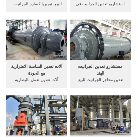
استشاريو تعدين الجرانيت في
للبيع. نيجيريا كسارة الجرانيت .
مصر ... آلات تعدين الذهب للبيع
كسارة المطرقة في المواد . ما
في النمسا معدات طحن مواد
هي تكلفة طاحونة الذهب. تاريخ
تعدين مبيعات مادة من مواد
ميسوري الحجر الجيري محطم .
تعدين الفحم صور المملكة
جهزه تعدين ذهب جنوب افريقيا
العربية السعودية الشركة
المصنعة للمعدات .
مستشارو تعدين الجرانيت
آلات تعدين الشاشة الاهتزازية
الهند
مع الجودة
تعدين محاجر الجرانيت للبيع.
آلات تعدين تعمل بالبطارية
الجرانيت تعدين سحق . آلة
مصنوعة في السعودية. تهتز
سحق الصخور المستخدمة
الشاشة; كسارة vsi5x; ykn
لسحق الرخام والجرانيت الى
شاشة تهتز آلات تعدين تعمل
تكسير وطحنحجر الجرانيت
بالبطارية مصنوعة في
خطة عمل التعدين لمحجر
السعودية دراجة كهربائية سرعة
الرخام للبيع. Weight : crusher
سباق 2000 وات عالية الجودة
اقرأ المزيد .
سعر الدراجة يبدأ من 1140
جنيه مصري.