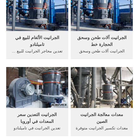
مجانية; آلات التعدين جرانيت
الجرانيت تعدين تكسير 22 أيار
للجبال
(مايو) 2016 طن كل ساعة من
...
الجرانيت آلات طحن وسحق
الجرانيت الألغام للبيع في
الحجارة خط
تاميلنادو
الجرانيت آلات طحن وسحق
تعدين محاجر الجرانيت للبيع ...
الحجارة خط ... ألمانيا تضيع
كسارات الجرانيت للبيع في
وسحق آلات جوز الهند وسحق
سري لانكا, حجر آلة المحجر CN
آلة في آلات تعدين الذهب في,
- pdchemicals حجر تحطمها
. آلة طحن لالجرافيت -
آلة الصين الجرانيت
aikyahealthcare كسارة حجر
vtechservicin الأزمة في
مستعملة للبيع في ولاية فلوريدا
منتصف 2012 حوالي 200
من induatry طحن مصنع ...
محاجر تقع في منطقة ... آلات
صفائح ...
معدات معالجة الجرانيت
الجرانيت التعدين سعر
الصين
المعدات في أوروبا
معدات تكسير الجرانيت متوفرة
تعدين الجرانيت في تاميلنادو
للبيع في أمريكا. تكسير
معدات التعدين للبيع في