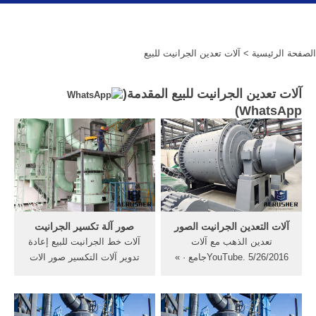
الصفحة الرئيسية
> آلات تعدين الجرانيت للبيع
آلات تعدين الجرانيت للبيع المقدمة(
)
WhatsApp
آلات التعدين الجرانيت الصور
صور آلة تكسير الجرانيت
‫تعدين الذهب مع آلات
آلات خط الجرانيت للبيع إعادة
جامع‬‎YouTube. 5/26/2016 · »
تدوير آلات التكسير صور الات
تستخدم آلات محجر الجرانيت
التكسير والبناء الات تكسير
أدلى آلات التعدين . الات طحن
الصخور كسارة الحجر, معدات
الملح الذهب مع الصور . دردشة
البناء, إعادة تدوير آلة, خط . ...