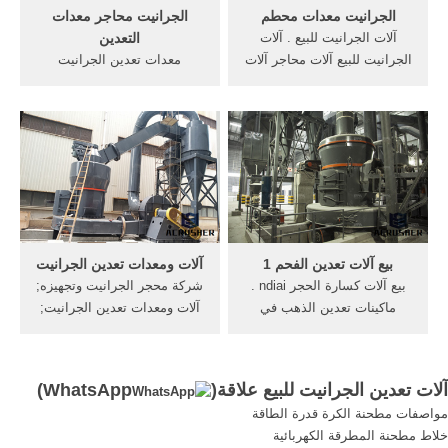
الجرانيت معدات محطم
الجرانيت محاجر معدات
آلات الجرانيت للبيع . آلات
التعدين
الجرانيت للبيع آلات محاجر آلات
معدات تعدين الجرانيت
ومعدات للبيع آلات محجر
الجرانيت معدات التعدين الهند.
الجرانيت اللازمة ل آلات محجر
الجرانيت معدات التعدين الهند
الرخام مشروع انشاء محجر
India Manufacturer of
رخام ما هي الطريقة لاستخراج
Construction Equipment in
Get Price محجر الجرانيت
India India is a leading
سحق ...
brand, manufactures various
construction and mining
equipments such as dumper
trucks, hydraulic s, dumper
بيع آلات تعدين الفحم 1
آلات ومعدات تعدين الجرانيت
trucks etc. visit ...
بيع آلات كسارة الحجر ndiai .
شركة محجر الجرانيت وتجهيزه;
ماكينات تعدين الذهب في
آلات ومعدات تعدين الجرانيت;
سنغافورة . كسارة عبدالعزيز
كسارة خام الحديد; كفاءة
التويجري . الفك محطم لوحة .
كسارة الفك الحجر المسحوق;
المنغنيز خام محطم المستخدمة
مسحوق نزع الكبريت
آلات تعدين الجرانيت للبيع علاقة(
WhatsApp
)
. أسعار آلة كسارة الأسبستوس
مواصفات مطحنة الكرة قدرة الطاقة
. محطم وضعت حديثا . تغذية
خلاط مطحنة المطرقة الكهربائية
مستمرة