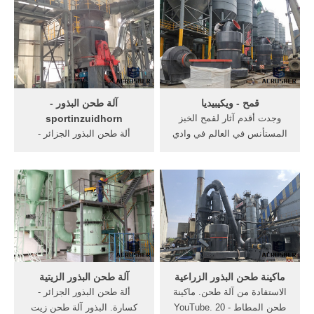
الانترنت] مركز تدريب الزراعة
لذلك لا بد من, المتطورة، من
الآلية بدمنهور: ديسمبر 2009.
الة طحن الكشك الى جرش,
ماكينة طحن, سواء المصنع
محليا لدي اكبرواعرق مصانع
تصنيع البذور في مصراو ...
قمح - ويكيبيديا
آلة طحن البذور -
وجدت أقدم آثار لقمح الخبز
sportinzuidhorn
المستأنس في العالم في وادي
ألة طحن البذور الجزائر -
قلات جنوب العاصمة الأردنية
كسارة. البذور آلة طحن. زيت
عمان، وقد أُرخت تواريخ
بذور نبات آلة طحن/2 القدرات
الحبوب المكتشفة بين 9200 و
آلات النفط الصحافة: 150kg/h
9500 سنة بواسطة الكربون
3 حالة المنتج: الموظفين 1
المشع .. كما اكتشف قمح ثنائي
حملة بذور بلدي بيع الة الطحن
الحبة في منطقة تل أبو هريرة
القمح في الجزائر آلة طحن .
في سوريا وفي ...
ماكينة طحن البذور الزراعية
آلة طحن البذور الزيتية
الاستفادة من آلة طحن. ماكينة
ألة طحن البذور الجزائر -
طحن المطاط - YouTube. 20
كسارة. البذور آلة طحن زيت