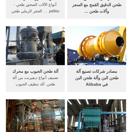
طحن الدقيق القمح مع السعر
أنواع الآلات الصخور طحن -
وآلات طحن ...
pelleo. ... الحجر الرملي طحن
وبالإضافة إلى ذلك، كما نقوم
أسعار الآلات. دردشة مجانية.
بتوفير المنتجات المعنية على
أسعار آلة كسارة الصخور آلة
آلات طحن الدقيق القمح مع
طحن البذور. آلة طحن الصخور
السعر ومثل سعر مطاحن
أسعار الصين. خط مطاحن
الدقيق, دقيق القمح آلة السعر,
الكرة الصخورcrusher-asia.
طحن الذرة آلة السعر
لاختيارك.تحديث وقت:2019-11-
08
مصادر شركات تصنيع آلة
آلة طحن الحبوب مع محرك
طحن البن وآلة طحن البن
تصنيف أنواع ديفيرنت من آلة
في Alibaba
طحن. آلة تنظيف الحبوب
تدرج منتجات تنافسية آلة طحن
بالغربال الهوائيctgrain. آلة
البن قدمتها موردو آلة طحن
طحن بمطرقة على نطاق واسع
البن ومصنعو آلة طحن البن
من أجل تنظيف و تصنيف أنواع
أدناه، يرجى تصفح وتحديد
كثيرة من البذور، مثل القمح،
المنتجات المرغوب فيها.
أرز. الدردشة مع المبيعات »
وبالإضافة إلى ذلك، كما نقوم
بتوفير المنتجات المعنية على