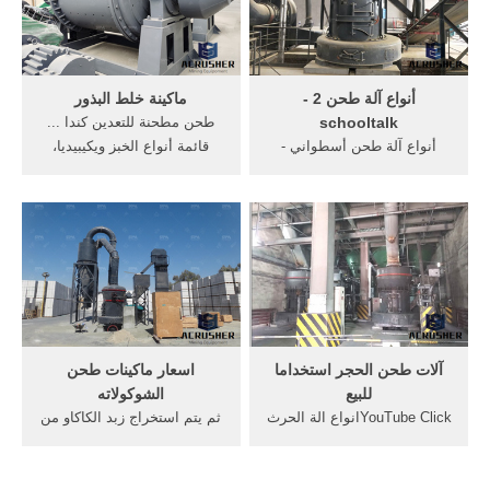
أعرف أكثر
أنواع آلة طحن 2 -
ماكينة خلط البذور
schooltalk
طحن مطحنة للتعدين كندا ...
أنواع آلة طحن أسطواني -
قائمة أنواع الخبز ويكيبيديا،
rfca. آلة طحن للمعادن أنواع
الموسوعة الحرة ... الة زراعة
آلة طحن عمودية من وهي
البذور. 09/11/ الات خلط العلف.
مجهزة الرتوش على شكل،
05/02/2016. معدات فحص
أسطواني والنهائي الدردشة مع
الاعلاف 29/01/2016. ماكينة
المبيعات مطاحن القهوة من
خلط العلف. 29/01/2016 .
نوع المتجر. الحصول على
السعر
آلات طحن الحجر استخداما
اسعار ماكينات طحن
للبيع
الشوكولاته
‫انواع الة الحرث‬‎YouTube Click
ثم يتم استخراج زبد الكاكاو من
to view on Bing5 01.
البذور (وهو يشكل 53% منها)،
5/30/2016 · للبيع باركر من اكثر
عن طريق طحن البذور، والجدير
انواع الامشاط استخداما و
بالذكر أن زبد الكاكاو يشكل