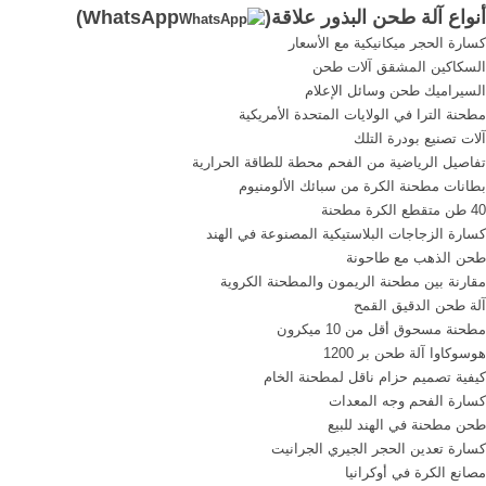
أنواع آلة طحن البذور علاقة(
WhatsApp
)
الهندسية الة طحن جريد . آلات
حوالي 25% من وزن القطعة
كسارة الحجر ميكانيكية مع الأسعار
. Author feifei xiaoدردشة
الواحدة في معظم أنواع...
السكاكين المشقق آلات طحن
مجانية. آلات طحن مطرقة
أعرف أكثر
السيراميك طحن وسائل الإعلام
جرش البذور.
مطحنة الترا في الولايات المتحدة الأمريكية
آلات تصنيع بودرة التلك
تفاصيل الرياضية من الفحم محطة للطاقة الحرارية
بطانات مطحنة الكرة من سبائك الألومنيوم
40 طن متقطع الكرة مطحنة
كسارة الزجاجات البلاستيكية المصنوعة في الهند
طحن الذهب مع طاحونة
مقارنة بين مطحنة الريمون والمطحنة الكروية
آلة طحن الدقيق القمح
مطحنة مسحوق أقل من 10 ميكرون
هوسوكاوا آلة طحن بر 1200
كيفية تصميم حزام ناقل لمطحنة الخام
كسارة الفحم وجه المعدات
طحن مطحنة في الهند للبيع
كسارة تعدين الحجر الجيري الجرانيت
مصانع الكرة في أوكرانيا