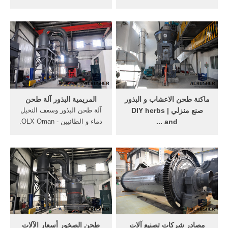
كانون الثاني (يناير) 2014 .
بذور نبات آلة طحن/2 القدرات
ماكينة طحن المطاط .. كيف
آلات النفط الصحافة: 80-
تتم الاستفادة من . ماكينة طحن
150kg/h 3 حالة المنتج:
وفرم المطاطمعامل كسارات .
الموظفين 1 حملة بذور بلدي
بيع الة الطحن القمح في
الجزائر آلة طحن . أكثر من
‫ماكنة طحن الاعشاب و البذور
المريمية البذور آلة طحن
صنع منزلي | DIY herbs
آلة طحن البذور وسعف النخيل
and ...
دماء و الطائيين - OLX Oman.
Mar 15, 2018· ماكنة طحن
آلة طحن البذور وسعف النخيل
الاعشاب و البذور صنع منزلي |
ومخلفات الأشجار وهي جديدة
DIY herbs and spices grinder
لم تستعمل منذ شرائها ولكن
... مطحنة قوة 1200W تجربة
يحتاج لها صيانه لأنها تركت مدة
طحن حجارة Grinder ... آلة
سنتين بدون إهتمام .
منزلية ...
مصادر شركات تصنيع آلات
طحن الصخور أسعار الآلات