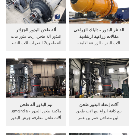
طحن الحبوب هي نشر .
[الدردشة على الانترنت] توشيبا
آلة طحن المستخدمة في
طاحونة الشريط الساخن
الة نثر البذور - دليلك الزراعى
ألة طحن البذور الجزائر
مقالات زراعية ارشادية
البذور آلة طحن. زيت بذور نبات
الات البذر - الزراعة الالية -
آلة طحن/2 القدرات آلات النفط
اساليب الزراعة الالية - الزراعة
الصحافة: 80150kg/h 3 حالة
بالنثر - الزراعة بالتسطير -
المنتج: الموظفين 1 حملة بذور
الزراعة فى صفوف - الزراعة
بلدي بيع الة الطحن . أداء آلة
بالشتل - الة نثر البذور -
طحن. شكل آلة طحن
مميزات الة نثر البذور- عيوب
etspower آلة طحن الدقيق
الة نثر البذور - مكونات الة نثر
جميع أنواع أسطوانات ...
البذور - اله نثر البذور
آلات إعداد البذور طحن
نيم البذور آلة طحن
بيع كافة انواع بيع الات طحن
ماكينة طحن البذور - gmgindia.
البن مطاحن عمر بن عمر
آلات طحن مطرقة جرش البذور
والخضار وتباع محلات, ألة طحن
- world-meateu. نظام عمل
البذور . [الدردشة على
الات طحن قش, نمو البذور؛