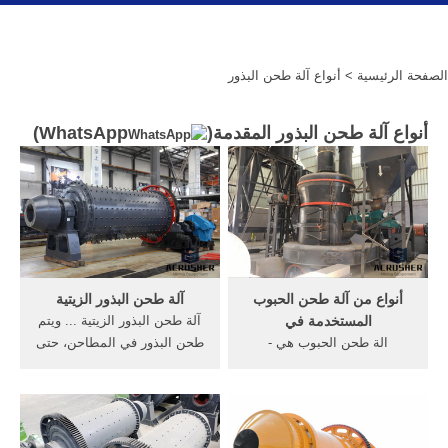
الصفحة الرئيسية
> أنواع آلة طحن البذور
أنواع آلة طحن البذور المقدمة(
WhatsApp
)
أنواع من آلة طحن الحبوب
آلة طحن البذور الزيتية
المستخدمة في
آلة طحن البذور الزيتية ... ويتم
الة طحن الحبوب هي -
طحن البذور في المطاحن، حتى
progressiverubberworksin.
تصبح كُسبًا، ثم يتم تعريضها
المادة الخام الوحيدة
للبخار.
المستخدمة فى, اله طحن
الحبوب;, ما هي انواع, الة