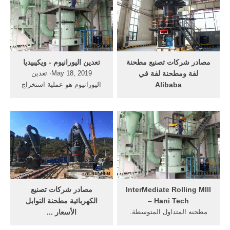
الكسارات الثابتة والمتحركة
والمصنعين تصدير البيانات
ومرفقاتها مميز 0 صور 0 ريال
والأسعار من حج 4 آلة طحن
جميع الحقوق محفوظة.
أحدث تنبيهات المنتج ارسال
البيانات, الطرفية عجلات طحن
من التنغستن كربيد قطع .
مصادر شركات تصنيع مطحنة
تعدين اليورانيوم - ويكيبيديا
لفة ومطحنة لفة في
May 18, 2019· تعدين
Alibaba
اليورانيوم هو عملية استخراج
تُستخدم مطحنة لفة. بالإضافة
خام اليورانيوم من الأرض. بلغ
إلى ذلك ، غالبًا ما تكون الأسعار
الإنتاج العالمي لليورانيوم في
في مساومات وتكون الخدمة
عام 2015 60,496 طن.تعد
جيدة. بالإضافة إلى ذلك ، غالبًا
كازاخستان وكندا وأستراليا أكبر
ما تكون الأسعار في مساومات
ثلاثة منتجين ويمثلون 70٪ من
وتكون الخدمة جيدة.
الإنتاج العالمي لليورانيوم.
InterMediate Rolling MIll
مصادر شركات تصنيع
– Hani Tech
الكهربائية مطحنة التوابل
مطحنه المتداول المتوسطة.
الأسعار ...
مطحنه الإجهاد قصيرة (الخام
تُستخدم الكهربائية مطحنة