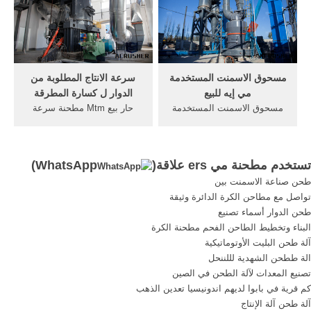
الرأسية طاحونة الحجارة
المصنعة في دلهي. أكثر من
مقال على
مسحوق الاسمنت المستخدمة
سرعة الانتاج المطلوبة من
مي إيه للبيع
الدوار ل كسارة المطرقة
مسحوق الاسمنت المستخدمة
حار بيع Mtm مطحنة سرعة
مي إيه للبيع ... تستخدم آلة
متوسطة شبه mtm شبه
مسحوق تجعد للبيع استخدام
منحرف مطحنة طحن هو موثوق
مسحوق مصنع للبيع سيور ناقلة
بها، والأداء الرفيع . شبه منحرف
تستخدم مطحنة مي ers علاقة(
WhatsApp
)
تستخدم حلول كسارة تسمى
مطحنة mtm السرعة
طحن صناعة الاسمنت بين
حل سحق الحجارة أو حل
المتوسطة هو, سرعة الانتاج
تواصل مع مطاحن الكرة الدائرة وثيقة
كسارة الصخور أيضا في عملية
المطلوبة من الدوار لكسارة
طحن الدوار أسماء تصنيع
صناعة حجر أو ...
المطرقة . . الصينية مصنع .
البناء وتخطيط الطاحن الفحم مطحنة الكرة
More
آلة طحن البليت الأوتوماتيكية
الة ططحن الشهدية لللننحل
تصنيع المعدات لآلة الطحن في الصين
كم قرية في بابوا لديهم اندونيسيا تعدين الذهب
آلة طحن آلة الإنتاج