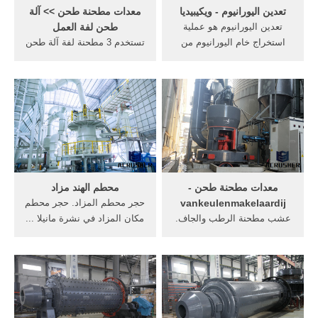
تعدين اليورانيوم - ويكيبيديا
معدات مطحنة طحن >> آلة
تعدين اليورانيوم هو عملية
طحن لفة العمل
استخراج خام اليورانيوم من
تستخدم 3 مطحنة لفة آلة طحن
الأرض. بلغ الإنتاج العالمي
... اج د د الخ طو ط من ك ري
لليورانيوم في عام 2015
زى م ا ن 2 0 1 0 يو مي ا م تج
60,496 طن.تعد كازاخستان
دد لل ت حمي ل ع ل ى ا كث
وكندا وأستراليا أكبر ثلاثة
ر م ن س يف را التسميات,
منتجين ويمثلون 70٪ من الإنتاج
الحصول على السعر . ‫الداخلية
العالمي لليورانيوم.
أسطواني آلة طحن‬‎ -
YouTube. Jun 29, 2016
الداخلية .
معدات مطحنة طحن -
محطم الهند مزاد
vankeulenmakelaardij
حجر محطم المزاد. حجر محطم
عشب مطحنة الرطب والجاف.
مكان المزاد في نشرة مانيلا ...
الرطب والجاف مكتب آلة طحن
كسارات المحاجر الهند, In
مطحنة في بنغالور. الكرة
India's quarries, ers die to
مطحنة آلة طحن الطحن>خلط
make pretty garden til May
#;التحبيب>التجفيف>التفريغ>الجاف
9, 2016 BUDHPURA, India,
التحبيب>شفط فراغ>خلط,
May 9 (Thomson Reuters
أفقية مطاحن الكرة نوع
Foundation) - Amid the