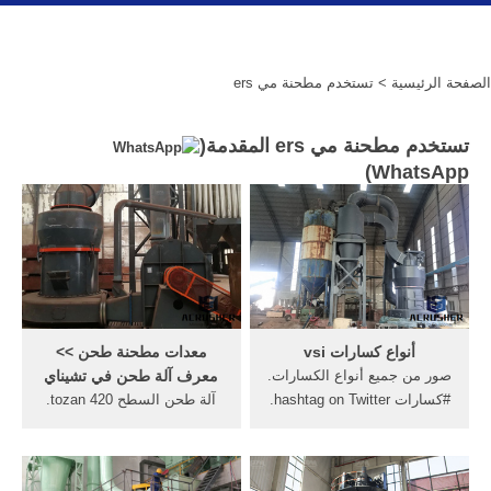
الصفحة الرئيسية
> تستخدم مطحنة مي ers
تستخدم مطحنة مي ers المقدمة(
)
WhatsApp
أنواع كسارات vsi
معدات مطحنة طحن >>
صور من جميع أنواع الكسارات.
معرف آلة طحن في تشيناي
#كسارات hashtag on Twitter.
آلة طحن السطح tozan 420.
اسعار منافسة لجميع انواع
الأسعار Sowbhagya ويت
الكسارات تتشرف مجموعتنا
مطحنة في تشيناي;, قطع
بتقديم لمحة سريعة عن
وطحن عجلات المورد