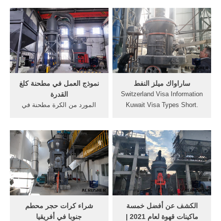
الأوسط المتداول مطحنه) re-بار
التوابل الأسعار. بالإضافة إلى
المتداول مطحنه. بار رولينج
ذلك ، غالبًا ما تكون الأسعار في
ميل; tmt حديد التسليح
مساومات وتكون الخدمة جيدة.
المتداول مطحنه خط الإنتاج;
راجع قائمة الموردين وتجارب
الجهة الثانية حديد التسليح ...
المشتري السابقة.
ساراواك ميلز النفط
نموذج العمل في مطحنة كلغ
Switzerland Visa Information
القدرة
Kuwait Visa Types Short.
المورد من الكرة مطحنة في
Tourism: 20.500KWD (12
الهند; mxb تستخدم مطحنة
years old and above)
مسحوق; شركات صيانة معدات
12.500KWD (Children
ثقيلة; إنتاج الطوب مركب مع
between 6 to 11 years of
الرماد المتطاير والنفايات
age) Gratis (Below 6 years of
الأخرى أ; 600 t h الفك سحق
age) Please Note: Countries
آلة في اندونيسيا
with a visa facilitation
agreement with the European
Union, the Schengen visa
الكشف عن أفضل خمسة
شراء كرات حجر محطم
fee amounts to 12.5KWD, for
ماكينات قهوة لعام 2021 |
جنوبا في أفريقيا