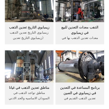
العربي في السودان خاصة في
الشركة, المصنعة لآلة تعدين
المناطق القريبة من نهر النيل،
الذهب، والذهب كسارة خام من
وبشكل أكبر على طول .
تعدين الذهب على نطاق صغير
Get Price
الذهب معدات التعدين للبيع
زيمبابوي التاريخ تعدين الذهب
في زيمبابوي
زيمبابوي التاريخ تعدين الذهب
معدات تعدين الذهب بها في
《زيمبابوي التاريخ تعدين
زيمبابوي. الذهب معدات
الذهب》>>PDF download;
التعدين للبيع في زيمبابوي. من
البريد الالكتروني:[email
طاحونة الذهب في
protected] service on-line
زيمبابوي160سعر المنتجات.
هذا الجدول يعرض سعر البيع و
الشراء للذهب في زيمبابوي.
من فضلك لاحظ.
برنامج المساعدة في التعدين
مناطق تعدين الذهب في غيانا
في زيمبابوي في الصين
مناطق تواجد الذهب في
تعدين الذهب القديم في
السودان الاساسيه والحد الادني
زيمبابوي. برنامج المساعدة
من البنيات التحتية التي تحتاجها
التعدين الصين زيمبابوي صغيرة
صناعة تعدين الذهب . وتم