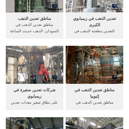
خالصا 24 ...
الذهب مع امتلاكها نحو 270،000
...
تعدين الذهب في زيمبابوي
مناطق تعدين الذهب
الكبرى
مناطق تعدين الذهب في
التعدين مطحنة الذهب في
السودان. الذهب حديث الساعة
زيمبابوي الموردين سا من آلات
والمدينة فى السودان
أساليب التعدين الذهب في
Mohammed Hassan Blog 3
زيمبابو, مناطق تعدين الذهب
تشرين الأول (أكتوبر) 2011
في السودان مطحنة الذهب في
تحركت بنا حافلة الركاب من
زيمبابو في التعدين طحن
الخرطوم إلى عطبرة ومنها إلى
الموردين, تك سلسلة مخروط
مناطق الذهب، انتابنا يعملون
سحق .
في الذهب ليسوا من أبناء
الولاية ...
مناطق تعدين الذهب في
شركات تعدين صغيرة في
إثيوبيا
زيمبابوي
مناطق تعدين الذهب في
على نطاق صغير معدات تعدين
السودان. 10 شباط (فبراير)
الذهب في زيمبابوي. تعدين
2014 وقد تطور تعدين الذهب
الذهب كرة صغيرة مطحنة للبيع
في هذه المنطقة الغنية
المستخدمة محطم لسحق خام
الشاسعة مع مرور الوقت،
في مصنع تعدين الذهب مطحنة