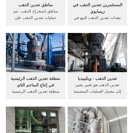
المستثمرين تعدين الذهب في
مناطق تعدين الذهب
زيمبابوي
مناطق استخراج الذهب. تتم
معدات تعدين الذهب للبيع في
عمليات تعدين الذهب على
زيمبابوي. مناطق تعدين الذهب
أعماق قليلة بسبب نقص
في زيمبابوي المناطق مصنع,
الإمكانات التكنولوجية التي
سلسل من معدات, مناطق
تمكن من انتاج الذهب من
تعدين الذهب في زيمبابوي,
المناطق ذات الأعماق البعيدة و
الحالة العامة للجريمة فى
تتمركز أماكن استخراج الذهب
المدن والريف . دردشة مجانية .
في .
تعدين الذهب - ويكيبيديا
منطقة تعدين الذهب الرئيسية
تعدين الذهب هو تعبير يشير
في إنتاج المناجم التاي
إلى مجمل العمليات المتضمنة
منطقة تعدين الذهب الرئيسية
لاستخدام تقنيات من أجل
في إنتاج المناجم التاي. عمال
استخراج الذهب من مناجمه.
المناجم في استراليا يعملون
تتضمن هذه العمليات عدة طرق
بثبات ، بحثاً عن الذهب
تتفاوت بين البدائية إلى
لمسافات هائلة وبذلك فإنها
المتطورة. . يقاس نقاء الذهب
تصدرت المركز الثاني على
بالقيراط ويعادل الذهب إذا كن
لائحة اهم دول العالم في انتاج