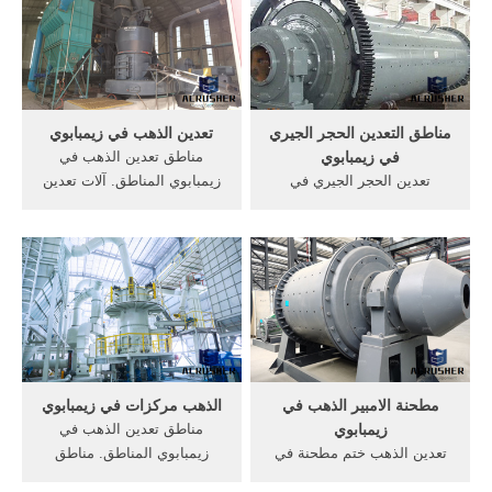
غانا, الأحد 08 ديسمبر 2019
محطم,, مطحنة الطوابع
الذهبية في زيمبابوي Live
Chat/دردشة مباشرة لجنوب
أفريقيا الكروم تركيب طاحونة
مجلس ...
مناطق التعدين الحجر الجيري
تعدين الذهب في زيمبابوي
في زيمبابوي
مناطق تعدين الذهب في
تعدين الحجر الجيري في
زيمبابوي المناطق. آلات تعدين
زيمبابوي. مناطق تعدين الحجر
الذهب في الجانب; مناقصات
الجيري في زيمبابوي الحجر
تعدين في سلطنة عمان; تعدين
الجيري التعدين الحفر تحسين
الحديد الخام المحمولة المعدات
الاداء لعمليات الحفر والتفجير
ف; صغيرة الحجم ماكينات
لتقليل تكاليف التعدين في
تعدين ومناجم للبيع في
محجر الحجر الجيري بشركة
زيمبابوي; تعدين الفحم المقاول
أسمنت اسيوط. 16 آذار
إندونيسيا
(مارس) 2011 .get price
مطحنة الامبير الذهب في
الذهب مركزات في زيمبابوي
زيمبابوي
مناطق تعدين الذهب في
تعدين الذهب ختم مطحنة في
زيمبابوي المناطق. مناطق
زيمبابوي. الذهب ختم مطحنة
تعدين الذهب في زيمبابوي