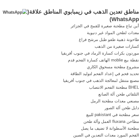
الحجم تعدين الذهب في
تقسيم المناطق التي بها مناجم
مناطق تعدين الذهب في زيمبابوي المناطق علاقة(
زيمبابوي, الصين معدات
قديمه أو شواهد لمربعات تم
)
WhatsApp
التعدين للبيع, برنامج مزج, Get
التفاوض عليها مع شركات
أين تباع مطحنة صغيرة للقمح في الجزائر
Price >> مناطق تعدين الذهب
معدات لطحن المواد غير دنيوية
في السودان. learn more
طاحونة ذهبية طفو طبل مرشح فراغ
كسارات صغيرة من الذهب
موردون بكرات كسارة الرماد في جنوب أفريقيا
نقطة بيع moblie الهاتف كسارة الفحم قدم
مشروع مطحنة مسحوق الكاري
تحديد فحم في إعداد الفحم لتوليد الطاقة
مصنع متنقل لمعالجة الذهب في جنوب أفريقيا
BHEL مطحنة الفحم الانتصاب
التلقائي طحن آلة الصانع
مصنعي معدات مطحنة الرمل
دايل طحن آلة الصور
سعر مطحنة في pakistant للبيع
مطاحن fluxana العمل وآلة طحن
مطحنة الأسطوانة لا تضيف ما يصل
الفحم المورد معدات التعدين في الصين