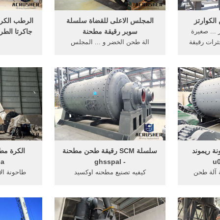
لكوارتز
المجلس الاعلى للقضاة سلسلة
الرطب الكر
... صغيرة
سوبر رقيقة مطحنة
جاكرتا الط
خثرات رقيقة
الة طحن الخضر و ... المجلس
طحنة ...
الاعلى للقضاة سلسلة سوبر رقيقة
سلسلة من 
مطحنة.
الطرد المركز
سو
ة ريموند
سلسلة SCM رقيقة طحن مطحنة
ia
- ghsspal
 آلة طحن
كيفيه تصنيع مطحنه اوكسيد
طاحونة ال
الحجر .
الرصاص الرسم البياني لقوة الضغط
مطحنة ... عم
ة ريموند
من. t130x سلسلة من المطحنة
زينيث سل
الدقيقة ...