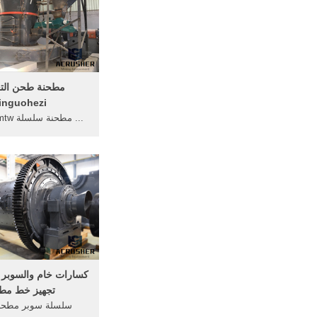
مطحنة طحن التع
inguohezi
طحن الجبسمطحنة رقيقة
مطحنة طحن التعدين 
...
كسارات خام والسوبر
تجهيز خط مط
سلسلة سوبر مطحنة