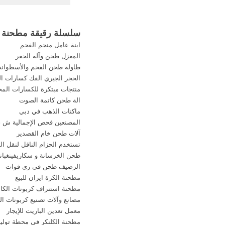
مستقيم مطحنة شبه ال
طحن طحن مطحنة ويط
عمودية .....
سلسلة رقيقة مطحنة 
ابنة عامل منجم الفحم
المغزل طحن وآلة الحفر
طاولة طحن الفحم والأسطوانة
الحجر الجيري الفك كسارات ال
منتجات مبتكرة للكسارات الم
الة طحن كاتمة الصوت
ماكنات الذهب في دبي
المصنعين فحص الإجمالية ش ق
آلات طحن خام القصدير
تستخدم الحزام الناقل لنقل ال
طحن الخرسانة و سكاريفينغباني
الرصيف طحن في ري قوات
مطحنة الكرة ايران للبيع
مطحنة استنزاف كربونات الكا
مصانع وآلات تصنيع كربونات ال
معمل تعدين الباريت للإيجار
مطحنة الكلنكر في محطة توليد 