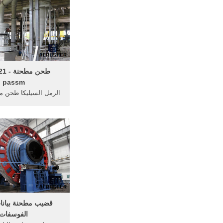
طحن مطح
passm
09-24; ... المجلس 
سلسلة سوبر رقيقة
scm8021.
قضيب مطحنة بيان
الفوسفات