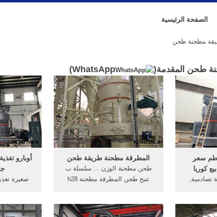
الصفحة الرئيسية
يقة مطحنة طحن
ة طحن المقدمة(
WhatsApp
)
حطم سعر
المطرقة مطحنة طريقة طحن
أوبارو تغذي
ع كوريا
طحن مطحنة الوزن ... سلسلة ب
جن
 تصادمية,
تنبح طحن المطرقة مطحنة h28
صغيرة تغذي
حنة, الطحن
نطاق تجريبي ... » scm سلسلة s
طواحين اعل
طحن أسباب
سوبر مطحنة رقيقة
مطحنة . ... 