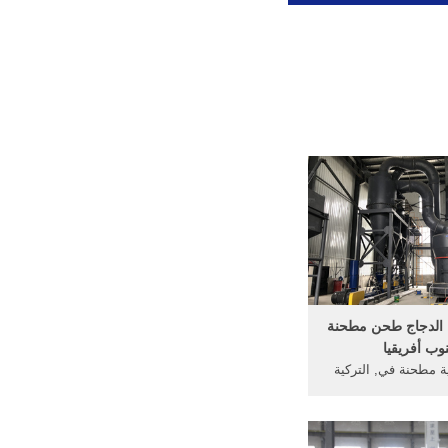
ة الدجاج طحن مطحنة
وب أفريقيا
ة مطحنة في, التركية
اف الدجاج في, طحن
مطحنة سلسلة scm;