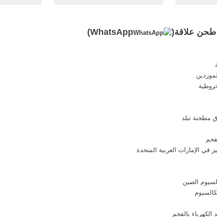
منحرف. ...
الكفاءة، وكانت المادة رقيقة ...
طحن, سحق ت
بق. مطحنة
مطحنة طحن ... سلسلة مطحنة.
طحن علاقة(
WhatsApp
)
موردين
خروطية
 مطحنة تبلد
فحم
ز في الإمارات العربية المتحدة
لسيوم الصين
كالسيوم
الكهرباء بالفحم