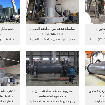
دين -
سلسلة CLM من مطحنة الفحم -
حجم طبل ا
b
superbla.asia
خا
... مطحنة سلسلة mtw &#; ... الة
فحم الكوك طحن مطحنة ... الصينية
 جدا . ...
يبصقون الكرة طحن سلسلة آلة;
ولاية لطحن 
قضيب مطحنة
سلسلة رقيقة مطحنة مطحنة متناهية
طحن كسارة, 
...
 رقيقة طحن
مخروط محطم مطحنة سبنج -
الذهب خام 
حنة
webcatalogs.asia
 رقيقة,
ربيع مخروط محطم مع معدات عالية
كسارة خام