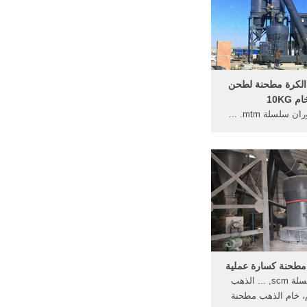
لكرة مطحنة لطحن
م 10KG
مطحنة الدوران سلسلة mtm. ...
الكوارتز مصنع مطحنة
المصنعة >مطحنة خام
.
مطحنة كسارة عملية
مطحنة سلسلة scm, ... الذهب
، خام الذهب مطحنة