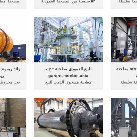
عمة سلسلة
lm سلسلة من المطحنة العمودية
mtm130x » مطحنة سلسلة mtm ...
مطحنة الكرة scm سلسلة ...
سلسلة s سوبر مطحنة رقيقة ...
حن التكوين
مطحنة طحن ... مطحنة رقيقة
مطحنة طحن ...
المعلمات عملية عن atox مطحنة
للبيع العمودي مطحنة t ح -
رائد ريمون
garant-moebel.asia
ري
قة سلسلة
مطحنة مسحوق الذهب للبيع
حجر مخروط م
 الصغر مطحنة
منتوجات جديدة الفك كسارة hj
ريموند طحن 
 طريق ...
سلسلة من ... مطحنة طحن العرض
... ... 1 مطحنة سلسلة scm.
للبيع ...